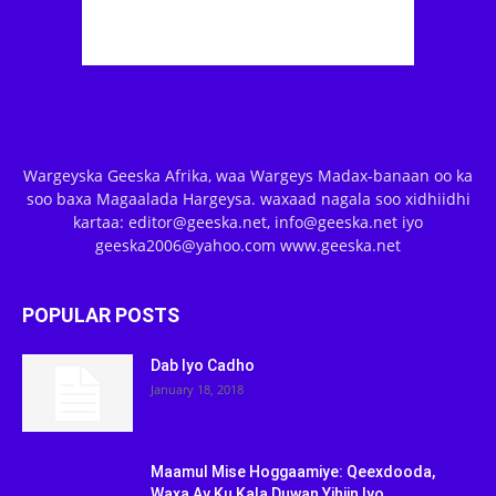
Wargeyska Geeska Afrika, waa Wargeys Madax-banaan oo ka
soo baxa Magaalada Hargeysa. waxaad nagala soo xidhiidhi
kartaa: editor@geeska.net, info@geeska.net iyo
geeska2006@yahoo.com www.geeska.net
POPULAR POSTS
Dab Iyo Cadho
January 18, 2018
Maamul Mise Hoggaamiye: Qeexdooda,
Waxa Ay Ku Kala Duwan Yihiin Iyo...