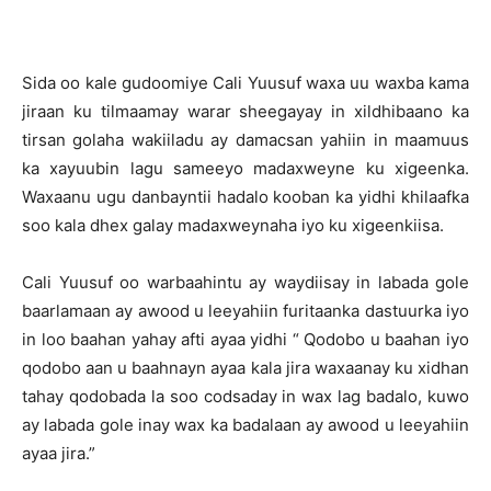
Sida oo kale gudoomiye Cali Yuusuf waxa uu waxba kama
jiraan ku tilmaamay warar sheegayay in xildhibaano ka
tirsan golaha wakiiladu ay damacsan yahiin in maamuus
ka xayuubin lagu sameeyo madaxweyne ku xigeenka.
Waxaanu ugu danbayntii hadalo kooban ka yidhi khilaafka
soo kala dhex galay madaxweynaha iyo ku xigeenkiisa.
Cali Yuusuf oo warbaahintu ay waydiisay in labada gole
baarlamaan ay awood u leeyahiin furitaanka dastuurka iyo
in loo baahan yahay afti ayaa yidhi “ Qodobo u baahan iyo
qodobo aan u baahnayn ayaa kala jira waxaanay ku xidhan
tahay qodobada la soo codsaday in wax lag badalo, kuwo
ay labada gole inay wax ka badalaan ay awood u leeyahiin
ayaa jira.”