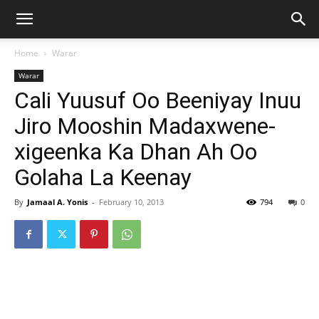
Home
Warar
Warar
Cali Yuusuf Oo Beeniyay Inuu
Jiro Mooshin Madaxwene-
xigeenka Ka Dhan Ah Oo
Golaha La Keenay
By
Jamaal A. Yonis
-
February 10, 2013
794
0