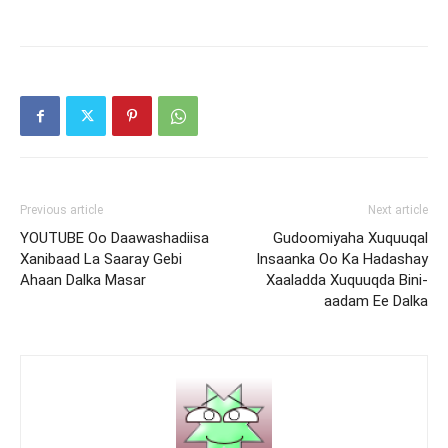
Previous article
Next article
YOUTUBE Oo Daawashadiisa
Gudoomiyaha Xuquuqal
Xanibaad La Saaray Gebi
Insaanka Oo Ka Hadashay
Ahaan Dalka Masar
Xaaladda Xuquuqda Bini-
aadam Ee Dalka