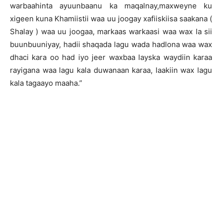
warbaahinta ayuunbaanu ka maqalnay,maxweyne ku
xigeen kuna Khamiistii waa uu joogay xafiiskiisa saakana (
Shalay ) waa uu joogaa, markaas warkaasi waa wax la sii
buunbuuniyay, hadii shaqada lagu wada hadlona waa wax
dhaci kara oo had iyo jeer waxbaa layska waydiin karaa
rayigana waa lagu kala duwanaan karaa, laakiin wax lagu
kala tagaayo maaha.”