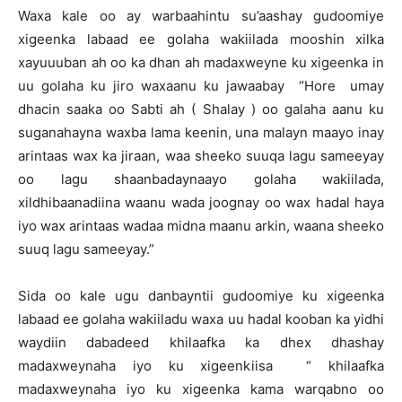
Waxa kale oo ay warbaahintu su’aashay gudoomiye
xigeenka labaad ee golaha wakiilada mooshin xilka
xayuuuban ah oo ka dhan ah madaxweyne ku xigeenka in
uu golaha ku jiro waxaanu ku jawaabay “Hore umay
dhacin saaka oo Sabti ah ( Shalay ) oo galaha aanu ku
suganahayna waxba lama keenin, una malayn maayo inay
arintaas wax ka jiraan, waa sheeko suuqa lagu sameeyay
oo lagu shaanbadaynaayo golaha wakiilada,
xildhibaanadiina waanu wada joognay oo wax hadal haya
iyo wax arintaas wadaa midna maanu arkin, waana sheeko
suuq lagu sameeyay.”
Sida oo kale ugu danbayntii gudoomiye ku xigeenka
labaad ee golaha wakiiladu waxa uu hadal kooban ka yidhi
waydiin dabadeed khilaafka ka dhex dhashay
madaxweynaha iyo ku xigeenkiisa “ khilaafka
madaxweynaha iyo ku xigeenka kama warqabno oo