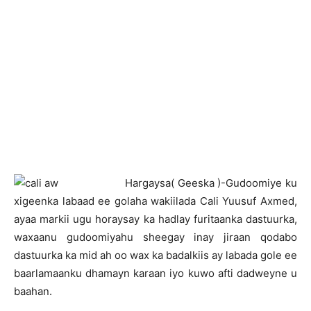
H
argaysa( Geeska )-Gudoomiye ku
xigeenka labaad ee golaha wakiilada Cali Yuusuf Axmed,
ayaa markii ugu horaysay ka hadlay furitaanka dastuurka,
waxaanu gudoomiyahu sheegay inay jiraan qodabo
dastuurka ka mid ah oo wax ka badalkiis ay labada gole ee
baarlamaanku dhamayn karaan iyo kuwo afti dadweyne u
baahan.