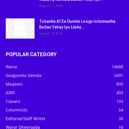
August 17, 2018
Tobanka Af Ee Dunida Loogu Isticmaalka
Badan Yahay Iyo Liiska...
August 15, 2018
POPULAR CATEGORY
Warar
14688
Googooska Geeska
3491
Maqaalo
805
JOBS
403
Ciyaaro
103
Columnists
54
Editorial/Staff Writer
30
Warar Dheeraada
16