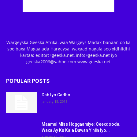
Wargeyska Geeska Afrika, waa Wargeys Madax-banaan oo ka
soo baxa Magaalada Hargeysa. waxaad nagala soo xidhiidhi
kartaa: editor@geeska.net, info@geeska.net iyo
geeska2006@yahoo.com www.geeska.net
POPULAR POSTS
Dab Iyo Cadho
January 18, 2018
Maamul Mise Hoggaamiye: Qeexdooda,
Waxa Ay Ku Kala Duwan Yihiin Iyo...
August 17, 2018