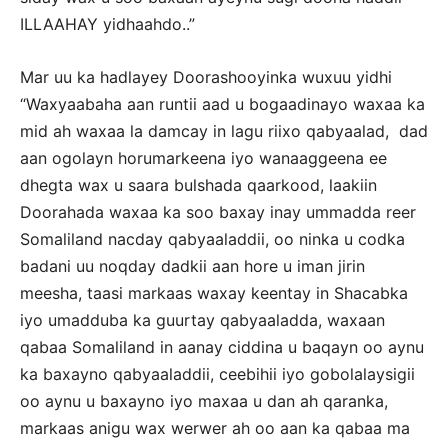
ILLAAHAY yidhaahdo..”
Mar uu ka hadlayey Doorashooyinka wuxuu yidhi
“Waxyaabaha aan runtii aad u bogaadinayo waxaa ka
mid ah waxaa la damcay in lagu riixo qabyaalad, dad
aan ogolayn horumarkeena iyo wanaaggeena ee
dhegta wax u saara bulshada qaarkood, laakiin
Doorahada waxaa ka soo baxay inay ummadda reer
Somaliland nacday qabyaaladdii, oo ninka u codka
badani uu noqday dadkii aan hore u iman jirin
meesha, taasi markaas waxay keentay in Shacabka
iyo umadduba ka guurtay qabyaaladda, waxaan
qabaa Somaliland in aanay ciddina u baqayn oo aynu
ka baxayno qabyaaladdii, ceebihii iyo gobolalaysigii
oo aynu u baxayno iyo maxaa u dan ah qaranka,
markaas anigu wax werwer ah oo aan ka qabaa ma