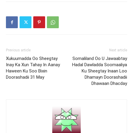
Previous article
Next article
Xukuumadda Oo Sheegtay
Somaliland Oo U Jawaabtay
Inay Ka Xun Tahay In Aanay
Hadal Dawladda Soomaaliya
Haween Ku Soo Bixin
Ku Sheegtay Inaan Loo
Doorashadii 31 May
Dhamayn Doorashadii
Dhawaan Dhacday