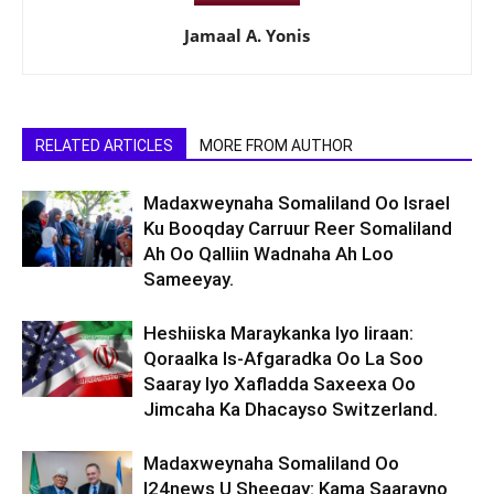
Jamaal A. Yonis
RELATED ARTICLES
MORE FROM AUTHOR
Madaxweynaha Somaliland Oo Israel
Ku Booqday Carruur Reer Somaliland
Ah Oo Qalliin Wadnaha Ah Loo
Sameeyay.
Heshiiska Maraykanka Iyo Iiraan:
Qoraalka Is-Afgaradka Oo La Soo
Saaray Iyo Xafladda Saxeexa Oo
Jimcaha Ka Dhacayso Switzerland.
Madaxweynaha Somaliland Oo
I24news U Sheegay: Kama Saarayno