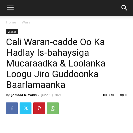
Home
Warar
Warar
Cali Waran-cadde Oo Ka
Hadlay Is-bahaysiga
Mucaraadka & Loolanka
Loogu Jiro Guddoonka
Baarlamaanka
By
Jamaal A. Yonis
-
June 10, 2021
730
0