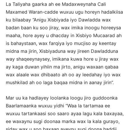
La Taliyaha gaarka ah ee Madaxweynaha Cali
Maxamed Waran-cadde wuxuu ugu horeyn hadalkiisa
ku bilaabay “Anigu Xisbiyada iyo Dawladda wax
badan baan ku soo jiray, wax imika inoogu horeeysa
maaha, hore ayey u dhacday in Xisbiyo Mucaarad ah
is bahaystaan, wax farqiya iyo mucjiso ay keentay
midna ma jirin, Xisbiyaduna way jireen Dawladduna
way shaqeeynaysey, imikana kuwa hore u jiray wax
ay kaga duwan yihiin ma jirto, anigu waxaan qabaa
wax alaale wax dhibaato ah oo ay leedahay iyo wax
mushkilad ah oo laga baqaa midna in aanay jirin”.
Mar uu ka hadlayey loolanka loogu jiro guddoonka
Baarlamaanka wuxuu yidhi “Waa la tartamaa ee
wuxuu tartankaasi soo saaro ayaa lagu kala baxayaa,
ee waxaynu sugi doonaa marka wax la kala gurayo,
siday wax u soo baxaan ayeynu sugi doona haddii