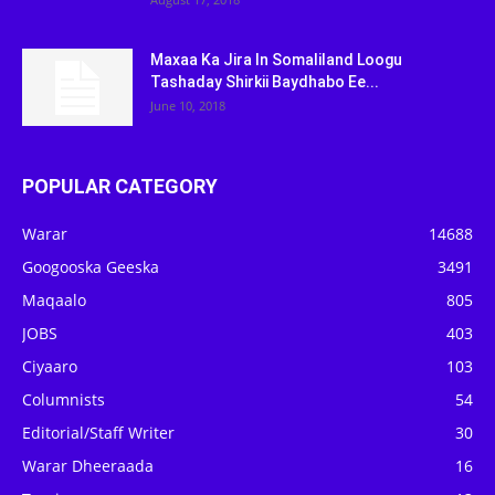
Maxaa Ka Jira In Somaliland Loogu
Tashaday Shirkii Baydhabo Ee...
June 10, 2018
POPULAR CATEGORY
Warar
14688
Googooska Geeska
3491
Maqaalo
805
JOBS
403
Ciyaaro
103
Columnists
54
Editorial/Staff Writer
30
Warar Dheeraada
16