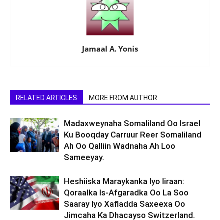
Jamaal A. Yonis
RELATED ARTICLES
MORE FROM AUTHOR
Madaxweynaha Somaliland Oo Israel
Ku Booqday Carruur Reer Somaliland
Ah Oo Qalliin Wadnaha Ah Loo
Sameeyay.
Heshiiska Maraykanka Iyo Iiraan:
Qoraalka Is-Afgaradka Oo La Soo
Saaray Iyo Xafladda Saxeexa Oo
Jimcaha Ka Dhacayso Switzerland.