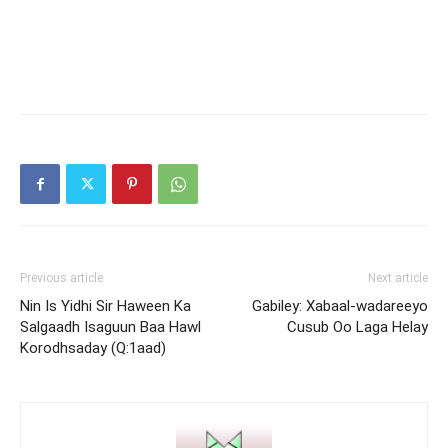
Previous article
Next article
Nin Is Yidhi Sir Haween Ka
Gabiley: Xabaal-wadareeyo
Salgaadh Isaguun Baa Hawl
Cusub Oo Laga Helay
Korodhsaday (Q:1aad)