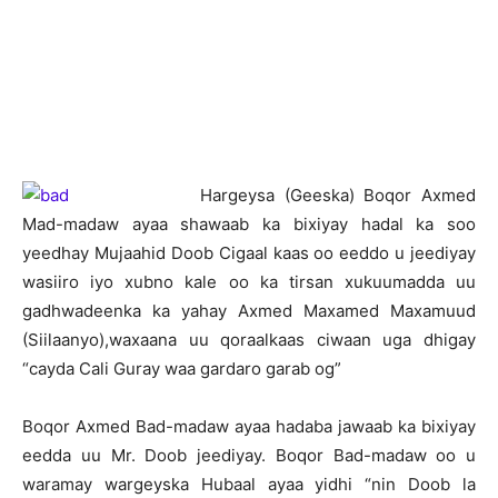
H
argeysa (Geeska) Boqor Axmed
Mad-madaw ayaa shawaab ka bixiyay hadal ka soo
yeedhay Mujaahid Doob Cigaal kaas oo eeddo u jeediyay
wasiiro iyo xubno kale oo ka tirsan xukuumadda uu
gadhwadeenka ka yahay Axmed Maxamed Maxamuud
(Siilaanyo),waxaana uu qoraalkaas ciwaan uga dhigay
“cayda Cali Guray waa gardaro garab og”
Boqor Axmed Bad-madaw ayaa hadaba jawaab ka bixiyay
eedda uu Mr. Doob jeediyay. Boqor Bad-madaw oo u
waramay wargeyska Hubaal ayaa yidhi “nin Doob la