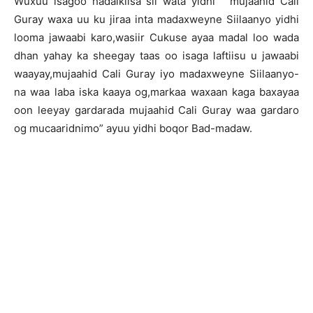
Wuxuu isagoo hadalkiisa sii wata yidhi “mujaahid Cali
Guray waxa uu ku jiraa inta madaxweyne Siilaanyo yidhi
looma jawaabi karo,wasiir Cukuse ayaa madal loo wada
dhan yahay ka sheegay taas oo isaga laftiisu u jawaabi
waayay,mujaahid Cali Guray iyo madaxweyne Siilaanyo-
na waa laba iska kaaya og,markaa waxaan kaga baxayaa
oon leeyay gardarada mujaahid Cali Guray waa gardaro
og mucaaridnimo” ayuu yidhi boqor Bad-madaw.