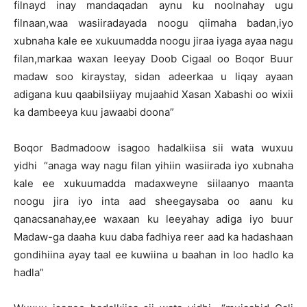
filnayd inay mandaqadan aynu ku noolnahay ugu
filnaan,waa wasiiradayada noogu qiimaha badan,iyo
xubnaha kale ee xukuumadda noogu jiraa iyaga ayaa nagu
filan,markaa waxan leeyay Doob Cigaal oo Boqor Buur
madaw soo kiraystay, sidan adeerkaa u liqay ayaan
adigana kuu qaabilsiiyay mujaahid Xasan Xabashi oo wixii
ka dambeeya kuu jawaabi doona”
Boqor Badmadoow isagoo hadalkiisa sii wata wuxuu
yidhi “anaga way nagu filan yihiin wasiirada iyo xubnaha
kale ee xukuumadda madaxweyne siilaanyo maanta
noogu jira iyo inta aad sheegaysaba oo aanu ku
qanacsanahay,ee waxaan ku leeyahay adiga iyo buur
Madaw-ga daaha kuu daba fadhiya reer aad ka hadashaan
gondihiina ayay taal ee kuwiina u baahan in loo hadlo ka
hadla”