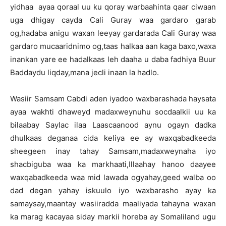
yidhaa ayaa qoraal uu ku qoray warbaahinta qaar ciwaan
uga dhigay cayda Cali Guray waa gardaro garab
og,hadaba anigu waxan leeyay gardarada Cali Guray waa
gardaro mucaaridnimo og,taas halkaa aan kaga baxo,waxa
inankan yare ee hadalkaas leh daaha u daba fadhiya Buur
Baddaydu liqday,mana jecli inaan la hadlo.
Wasiir Samsam Cabdi aden iyadoo waxbarashada haysata
ayaa wakhti dhaweyd madaxweynuhu socdaalkii uu ka
bilaabay Saylac ilaa Laascaanood aynu ogayn dadka
dhulkaas deganaa cida keliya ee ay waxqabadkeeda
sheegeen inay tahay Samsam,madaxweynaha iyo
shacbiguba waa ka markhaati,Illaahay hanoo daayee
waxqabadkeeda waa mid lawada ogyahay,geed walba oo
dad degan yahay iskuulo iyo waxbarasho ayay ka
samaysay,maantay wasiiradda maaliyada tahayna waxan
ka marag kacayaa siday markii horeba ay Somaliland ugu