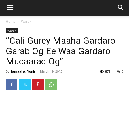
Home
Warar
Warar
“Cali-Gurey Maaha Gardaro
Garab Og Ee Waa Gardaro
Mucaarad Og”
By
Jamaal A. Yonis
-
March 19, 2015
879
0