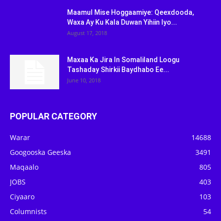
Maamul Mise Hoggaamiye: Qeexdooda,
Waxa Ay Ku Kala Duwan Yihiin Iyo...
August 17, 2018
Maxaa Ka Jira In Somaliland Loogu
Tashaday Shirkii Baydhabo Ee...
June 10, 2018
POPULAR CATEGORY
Warar
14688
Googooska Geeska
3491
Maqaalo
805
JOBS
403
Ciyaaro
103
Columnists
54