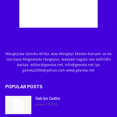
Wargeyska Geeska Afrika, waa Wargeys Madax-banaan oo ka
soo baxa Magaalada Hargeysa. waxaad nagala soo xidhiidhi
kartaa: editor@geeska.net, info@geeska.net iyo
geeska2006@yahoo.com www.geeska.net
POPULAR POSTS
Dab Iyo Cadho
January 18, 2018