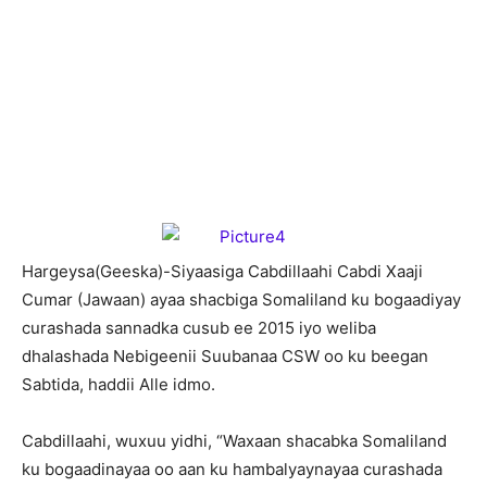
H
argeysa(Geeska)-Siyaasiga Cabdillaahi Cabdi Xaaji
Cumar (Jawaan) ayaa shacbiga Somaliland ku bogaadiyay
curashada sannadka cusub ee 2015 iyo weliba
dhalashada Nebigeenii Suubanaa CSW oo ku beegan
Sabtida, haddii Alle idmo.
Cabdillaahi, wuxuu yidhi, “Waxaan shacabka Somaliland
ku bogaadinayaa oo aan ku hambalyaynayaa curashada