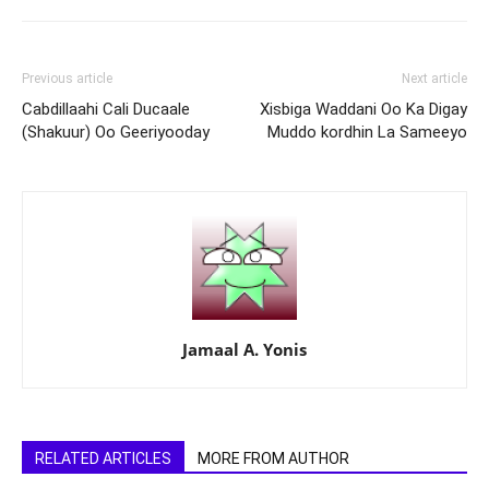
Previous article
Next article
Cabdillaahi Cali Ducaale
Xisbiga Waddani Oo Ka Digay
(Shakuur) Oo Geeriyooday
Muddo kordhin La Sameeyo
Jamaal A. Yonis
RELATED ARTICLES
MORE FROM AUTHOR