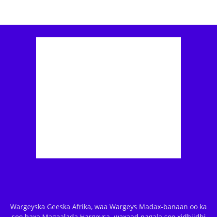
Wargeyska Geeska Afrika, waa Wargeys Madax-banaan oo ka
soo baxa Magaalada Hargeysa. waxaad nagala soo xidhiidhi