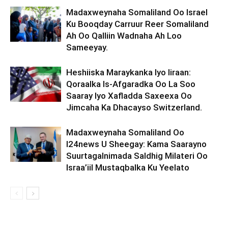
Madaxweynaha Somaliland Oo Israel
Ku Booqday Carruur Reer Somaliland
Ah Oo Qalliin Wadnaha Ah Loo
Sameeyay.
Heshiiska Maraykanka Iyo Iiraan:
Qoraalka Is-Afgaradka Oo La Soo
Saaray Iyo Xafladda Saxeexa Oo
Jimcaha Ka Dhacayso Switzerland.
Madaxweynaha Somaliland Oo
I24news U Sheegay: Kama Saarayno
Suurtagalnimada Saldhig Milateri Oo
Israa’iil Mustaqbalka Ku Yeelato