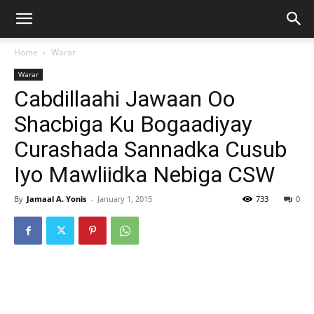
Home
Warar
Warar
Cabdillaahi Jawaan Oo
Shacbiga Ku Bogaadiyay
Curashada Sannadka Cusub
Iyo Mawliidka Nebiga CSW
By
Jamaal A. Yonis
-
January 1, 2015
733
0