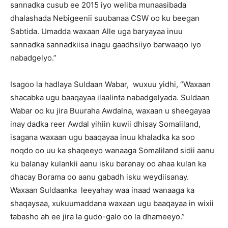
sannadka cusub ee 2015 iyo weliba munaasibada
dhalashada Nebigeenii suubanaa CSW oo ku beegan
Sabtida. Umadda waxaan Alle uga baryayaa inuu
sannadka sannadkiisa inagu gaadhsiiyo barwaaqo iyo
nabadgelyo.”
Isagoo la hadlaya Suldaan Wabar, wuxuu yidhi, “Waxaan
shacabka ugu baaqayaa ilaalinta nabadgelyada. Suldaan
Wabar oo ku jira Buuraha Awdalna, waxaan u sheegayaa
inay dadka reer Awdal yihiin kuwii dhisay Somaliland,
isagana waxaan ugu baaqayaa inuu khaladka ka soo
noqdo oo uu ka shaqeeyo wanaaga Somaliland sidii aanu
ku balanay kulankii aanu isku baranay oo ahaa kulan ka
dhacay Borama oo aanu gabadh isku weydiisanay.
Waxaan Suldaanka leeyahay waa inaad wanaaga ka
shaqaysaa, xukuumaddana waxaan ugu baaqayaa in wixii
tabasho ah ee jira la gudo-galo oo la dhameeyo.”