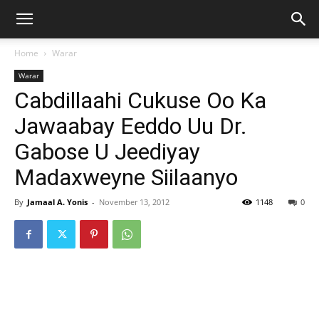
Home
Warar
Warar
Cabdillaahi Cukuse Oo Ka
Jawaabay Eeddo Uu Dr.
Gabose U Jeediyay
Madaxweyne Siilaanyo
By
Jamaal A. Yonis
-
November 13, 2012
1148
0