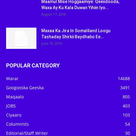
Maamul Mise Hoggaamiye: Qeexdooda,
Waxa Ay Ku Kala Duwan Yihiin Iyo...
August 17, 2018
Maxaa Ka Jira In Somaliland Loogu
Tashaday Shirkii Baydhabo Ee...
June 10, 2018
POPULAR CATEGORY
Warar
14688
Googooska Geeska
3491
Maqaalo
805
JOBS
403
Ciyaaro
103
Columnists
54
Editorial/Staff Writer
30