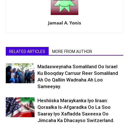
Jamaal A. Yonis
RELATED ARTICLES
MORE FROM AUTHOR
Madaxweynaha Somaliland Oo Israel
Ku Booqday Carruur Reer Somaliland
Ah Oo Qalliin Wadnaha Ah Loo
Sameeyay.
Heshiiska Maraykanka Iyo Iiraan:
Qoraalka Is-Afgaradka Oo La Soo
Saaray Iyo Xafladda Saxeexa Oo
Jimcaha Ka Dhacayso Switzerland.