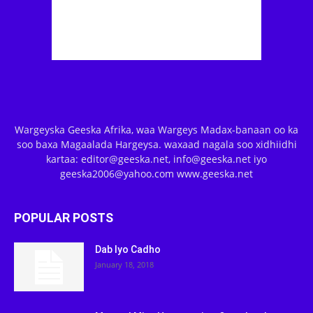
Wargeyska Geeska Afrika, waa Wargeys Madax-banaan oo ka
soo baxa Magaalada Hargeysa. waxaad nagala soo xidhiidhi
kartaa: editor@geeska.net, info@geeska.net iyo
geeska2006@yahoo.com www.geeska.net
POPULAR POSTS
Dab Iyo Cadho
January 18, 2018