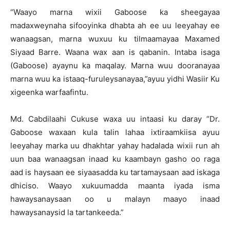
“Waayo marna wixii Gaboose ka sheegayaa
madaxweynaha sifooyinka dhabta ah ee uu leeyahay ee
wanaagsan, marna wuxuu ku tilmaamayaa Maxamed
Siyaad Barre. Waana wax aan is qabanin. Intaba isaga
(Gaboose) ayaynu ka maqalay. Marna wuu dooranayaa
marna wuu ka istaaq-furuleysanayaa,”ayuu yidhi Wasiir Ku
xigeenka warfaafintu.
Md. Cabdilaahi Cukuse waxa uu intaasi ku daray “Dr.
Gaboose waxaan kula talin lahaa ixtiraamkiisa ayuu
leeyahay marka uu dhakhtar yahay hadalada wixii run ah
uun baa wanaagsan inaad ku kaambayn gasho oo raga
aad is haysaan ee siyaasadda ku tartamaysaan aad iskaga
dhiciso. Waayo xukuumadda maanta iyada isma
hawaysanaysaan oo u malayn maayo inaad
hawaysanaysid la tartankeeda.”