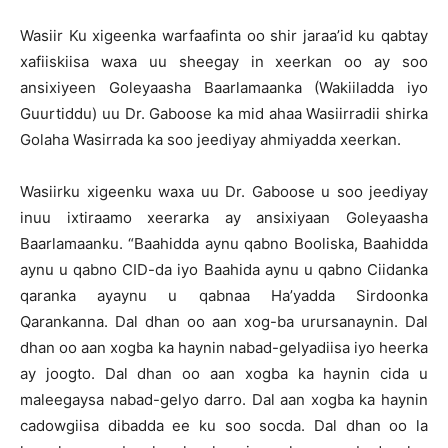
Wasiir Ku xigeenka warfaafinta oo shir jaraa’id ku qabtay
xafiiskiisa waxa uu sheegay in xeerkan oo ay soo
ansixiyeen Goleyaasha Baarlamaanka (Wakiiladda iyo
Guurtiddu) uu Dr. Gaboose ka mid ahaa Wasiirradii shirka
Golaha Wasirrada ka soo jeediyay ahmiyadda xeerkan.
Wasiirku xigeenku waxa uu Dr. Gaboose u soo jeediyay
inuu ixtiraamo xeerarka ay ansixiyaan Goleyaasha
Baarlamaanku. “Baahidda aynu qabno Booliska, Baahidda
aynu u qabno CID-da iyo Baahida aynu u qabno Ciidanka
qaranka ayaynu u qabnaa Ha’yadda Sirdoonka
Qarankanna. Dal dhan oo aan xog-ba urursanaynin. Dal
dhan oo aan xogba ka haynin nabad-gelyadiisa iyo heerka
ay joogto. Dal dhan oo aan xogba ka haynin cida u
maleegaysa nabad-gelyo darro. Dal aan xogba ka haynin
cadowgiisa dibadda ee ku soo socda. Dal dhan oo la