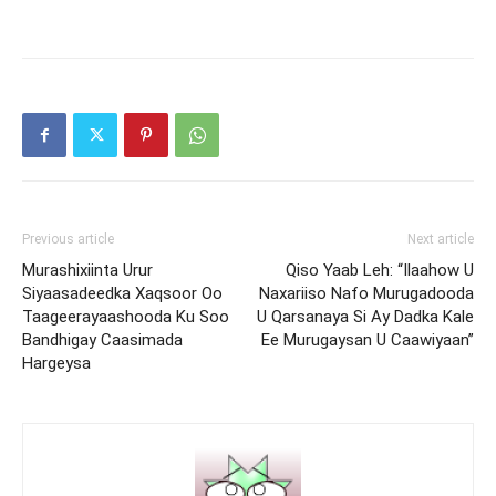
Previous article
Next article
Murashixiinta Urur
Qiso Yaab Leh: “Ilaahow U
Siyaasadeedka Xaqsoor Oo
Naxariiso Nafo Murugadooda
Taageerayaashooda Ku Soo
U Qarsanaya Si Ay Dadka Kale
Bandhigay Caasimada
Ee Murugaysan U Caawiyaan”
Hargeysa