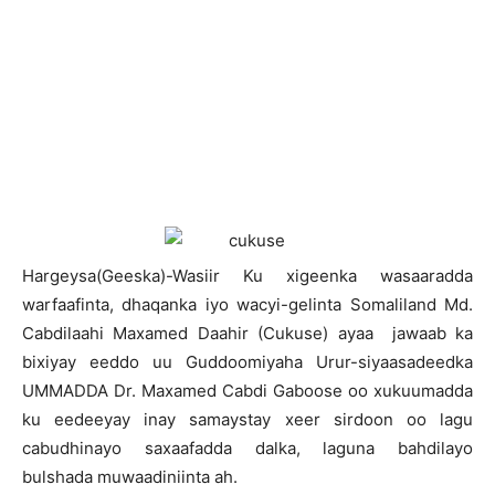
H
argeysa(Geeska)-Wasiir Ku xigeenka wasaaradda
warfaafinta, dhaqanka iyo wacyi-gelinta Somaliland Md.
Cabdilaahi Maxamed Daahir (Cukuse) ayaa jawaab ka
bixiyay eeddo uu Guddoomiyaha Urur-siyaasadeedka
UMMADDA Dr. Maxamed Cabdi Gaboose oo xukuumadda
ku eedeeyay inay samaystay xeer sirdoon oo lagu
cabudhinayo saxaafadda dalka, laguna bahdilayo
bulshada muwaadiniinta ah.