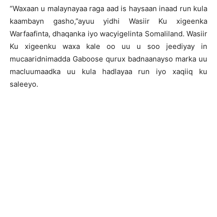
“Waxaan u malaynayaa raga aad is haysaan inaad run kula
kaambayn gasho,”ayuu yidhi Wasiir Ku xigeenka
Warfaafinta, dhaqanka iyo wacyigelinta Somaliland. Wasiir
Ku xigeenku waxa kale oo uu u soo jeediyay in
mucaaridnimadda Gaboose qurux badnaanayso marka uu
macluumaadka uu kula hadlayaa run iyo xaqiiq ku
saleeyo.