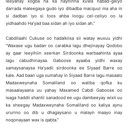
leeyahay xogba ha ka hayninna kuwa nabad-gelyo
darrada maleegaya gudo iyo dibadba macquul ma aha in
si dadban iyo si toos ahba loogu cel-celiyo oo la
yidhaahdo Ha’yad baa sidan ah iyo sidan ah.”
Cabdilaahi Cukuse oo hadalkiisa sii watay wuxuu yidhi
“Waxase ugu badan oo carabka lagu dhejinayay Qodobo
ay qaar leeyihiin xeerkan Sirdoonka warbaahinta ayaa
lagu cabudhinayaa. Gaboose ayaaba yidhi waxay
samaysanaysa Ha’yadii sirdoonka ee Siyaad Barre oo
kale. Aad baan uga xumahay in Siyaad Barre lagu masaalo
Madaxweynaha Somaliland oo waliba qofka ku
masaalayaana uu yahay Maxamed Cabdi Gaboose oo
isaga haddii shantii sanadood ee ugu dambeeyay wixii uu
ka sheegay Madaxweynaha Somaliland oo kaliya aynu
ururino oo dib u dhagaysano u malayn maayo inay
noqonayaan wax is qabta.”