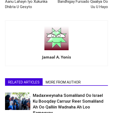
Aanu Lahayn Iyo Xukunka
Bandhigay Fursado Qaaliya Oo
Dhibta U Gesyto
Uu U Hayo
Jamaal A. Yonis
RELATED ARTICLES
MORE FROM AUTHOR
Madaxweynaha Somaliland Oo Israel
Ku Booqday Carruur Reer Somaliland
Ah Oo Qalliin Wadnaha Ah Loo
Sameeyay.