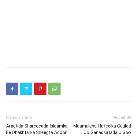
Previous article
Next article
Aragtida Shareecada Islaamka
Maamulaha Hoteelka Guuled
Ee Dhakhtarka Sheegta Aqoon
Oo Ganacsatada U Soo