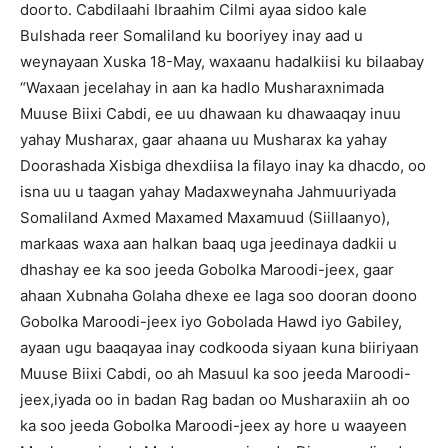
doorto. Cabdilaahi Ibraahim Cilmi ayaa sidoo kale
Bulshada reer Somaliland ku booriyey inay aad u
weynayaan Xuska 18-May, waxaanu hadalkiisi ku bilaabay
“Waxaan jecelahay in aan ka hadlo Musharaxnimada
Muuse Biixi Cabdi, ee uu dhawaan ku dhawaaqay inuu
yahay Musharax, gaar ahaana uu Musharax ka yahay
Doorashada Xisbiga dhexdiisa la filayo inay ka dhacdo, oo
isna uu u taagan yahay Madaxweynaha Jahmuuriyada
Somaliland Axmed Maxamed Maxamuud (Siillaanyo),
markaas waxa aan halkan baaq uga jeedinaya dadkii u
dhashay ee ka soo jeeda Gobolka Maroodi-jeex, gaar
ahaan Xubnaha Golaha dhexe ee laga soo dooran doono
Gobolka Maroodi-jeex iyo Gobolada Hawd iyo Gabiley,
ayaan ugu baaqayaa inay codkooda siyaan kuna biiriyaan
Muuse Biixi Cabdi, oo ah Masuul ka soo jeeda Maroodi-
jeex,iyada oo in badan Rag badan oo Musharaxiin ah oo
ka soo jeeda Gobolka Maroodi-jeex ay hore u waayeen