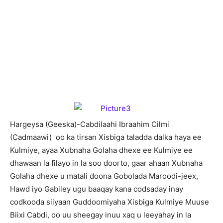
H
argeysa (Geeska)-Cabdilaahi Ibraahim Cilmi
(Cadmaawi) oo ka tirsan Xisbiga taladda dalka haya ee
Kulmiye, ayaa Xubnaha Golaha dhexe ee Kulmiye ee
dhawaan la filayo in la soo doorto, gaar ahaan Xubnaha
Golaha dhexe u matali doona Gobolada Maroodi-jeex,
Hawd iyo Gabiley ugu baaqay kana codsaday inay
codkooda siiyaan Guddoomiyaha Xisbiga Kulmiye Muuse
Biixi Cabdi, oo uu sheegay inuu xaq u leeyahay in la