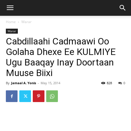
Home
Warar
Warar
Cabdillaahi Cadmaawi Oo
Golaha Dhexe Ee KULMIYE
Ugu Baaqay Inay Doortaan
Muuse Biixi
By
Jamaal A. Yonis
-
May 15, 2014
828
0