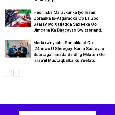
Heshiiska Maraykanka Iyo Iiraan:
Qoraalka Is-Afgaradka Oo La Soo
Saaray Iyo Xafladda Saxeexa Oo
Jimcaha Ka Dhacayso Switzerland.
Madaxweynaha Somaliland Oo
I24news U Sheegay: Kama Saarayno
Suurtagalnimada Saldhig Milateri Oo
Israa’iil Mustaqbalka Ku Yeelato