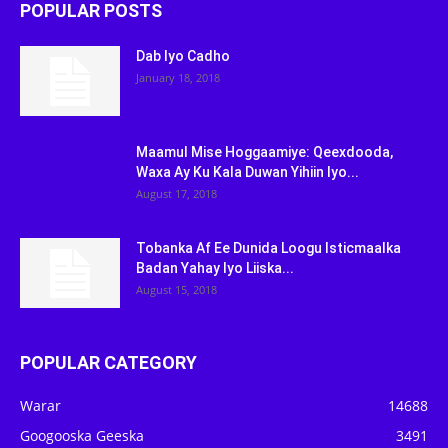
POPULAR POSTS
Dab Iyo Cadho
January 18, 2018
Maamul Mise Hoggaamiye: Qeexdooda,
Waxa Ay Ku Kala Duwan Yihiin Iyo...
August 17, 2018
Tobanka Af Ee Dunida Loogu Isticmaalka
Badan Yahay Iyo Liiska...
August 15, 2018
POPULAR CATEGORY
Warar
14688
Googooska Geeska
3491