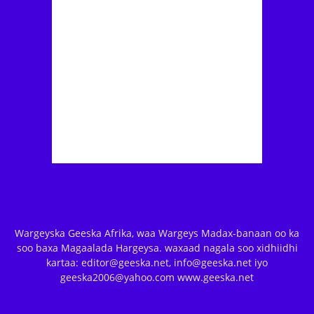
Wargeyska Geeska Afrika, waa Wargeys Madax-banaan oo ka
soo baxa Magaalada Hargeysa. waxaad nagala soo xidhiidhi
kartaa: editor@geeska.net, info@geeska.net iyo
geeska2006@yahoo.com www.geeska.net