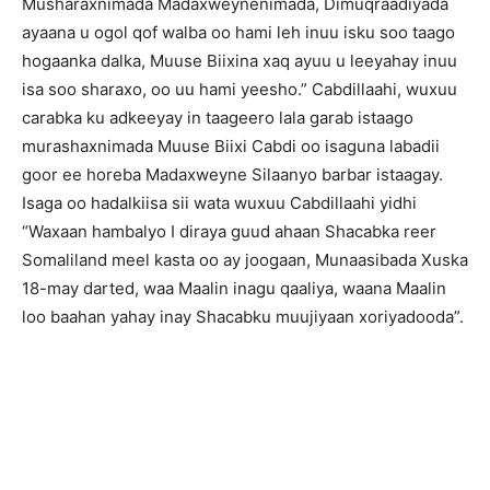
Musharaxnimada Madaxweynenimada, Dimuqraadiyada
ayaana u ogol qof walba oo hami leh inuu isku soo taago
hogaanka dalka, Muuse Biixina xaq ayuu u leeyahay inuu
isa soo sharaxo, oo uu hami yeesho.” Cabdillaahi, wuxuu
carabka ku adkeeyay in taageero lala garab istaago
murashaxnimada Muuse Biixi Cabdi oo isaguna labadii
goor ee horeba Madaxweyne Silaanyo barbar istaagay.
Isaga oo hadalkiisa sii wata wuxuu Cabdillaahi yidhi
“Waxaan hambalyo I diraya guud ahaan Shacabka reer
Somaliland meel kasta oo ay joogaan, Munaasibada Xuska
18-may darted, waa Maalin inagu qaaliya, waana Maalin
loo baahan yahay inay Shacabku muujiyaan xoriyadooda”.