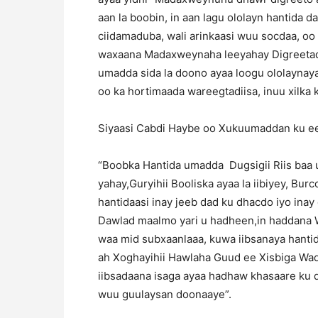
aan la boobin, in aan lagu ololayn hantida 
ciidamaduba, wali arinkaasi wuu socdaa, oo
waxaana Madaxweynaha leeyahay Digreetadii 
umadda sida la doono ayaa loogu ololaynay
oo ka hortimaada wareegtadiisa, inuu xilka 
Siyaasi Cabdi Haybe oo Xukuumaddan ku ee
“Boobka Hantida umadda Dugsigii Riis baa
yahay,Guryihii Booliska ayaa la iibiyey, Bur
hantidaasi inay jeeb dad ku dhacdo iyo ina
Dawlad maalmo yari u hadheen,in haddana W
waa mid subxaanlaaa, kuwa iibsanaya hant
ah Xoghayihii Hawlaha Guud ee Xisbiga Wadd
iibsadaana isaga ayaa hadhaw khasaare ku q
wuu guulaysan doonaaye”.