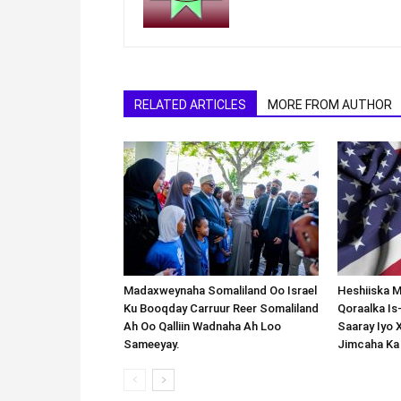
RELATED ARTICLES
MORE FROM AUTHOR
Madaxweynaha Somaliland Oo Israel
Heshiiska M
Ku Booqday Carruur Reer Somaliland
Qoraalka I
Ah Oo Qalliin Wadnaha Ah Loo
Saaray Iyo 
Sameeyay.
Jimcaha Ka