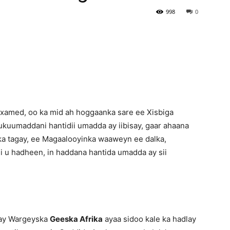
998
0
Newspaper
xamed, oo ka mid ah hoggaanka sare ee Xisbiga
kuumaddani hantidii umadda ay iibisay, gaar ahaana
 ka tagay, ee Magaalooyinka waaweyn ee dalka,
i u hadheen, in haddana hantida umadda ay sii
may Wargeyska
Geeska Afrika
ayaa sidoo kale ka hadlay