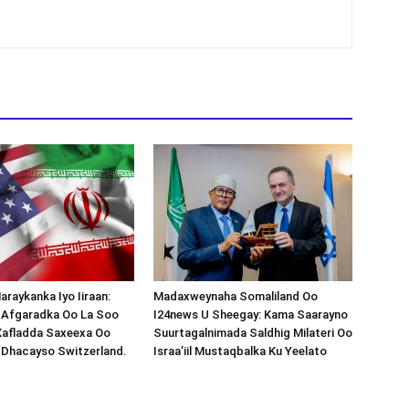
araykanka Iyo Iiraan:
Madaxweynaha Somaliland Oo
s-Afgaradka Oo La Soo
I24news U Sheegay: Kama Saarayno
Xafladda Saxeexa Oo
Suurtagalnimada Saldhig Milateri Oo
 Dhacayso Switzerland.
Israa’iil Mustaqbalka Ku Yeelato