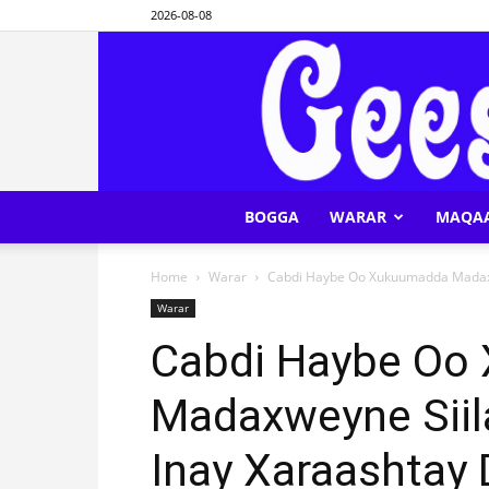
2026-08-08
BOGGA
WARAR
MAQA
Home
Warar
Cabdi Haybe Oo Xukuumadda Madaxwe
Warar
Cabdi Haybe Oo
Madaxweyne Siil
Inay Xaraashtay 