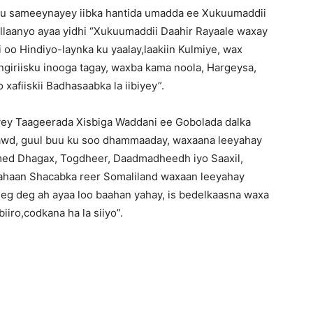
 ku sameeynayey iibka hantida umadda ee Xukuumaddii
laanyo ayaa yidhi “Xukuumaddii Daahir Rayaale waxay
 oo Hindiyo-laynka ku yaalay,laakiin Kulmiye, wax
ngiriisku inooga tagay, waxba kama noola, Hargeysa,
xafiiskii Badhasaabka la iibiyey”.
yey Taageerada Xisbiga Waddani ee Gobolada dalka
Hawd, guul buu ku soo dhammaaday, waxaana leeyahay
d Dhagax, Togdheer, Daadmadheedh iyo Saaxil,
ahaan Shacabka reer Somaliland waxaan leeyahay
deg deg ah ayaa loo baahan yahay, is bedelkaasna waxa
iro,codkana ha la siiyo”.