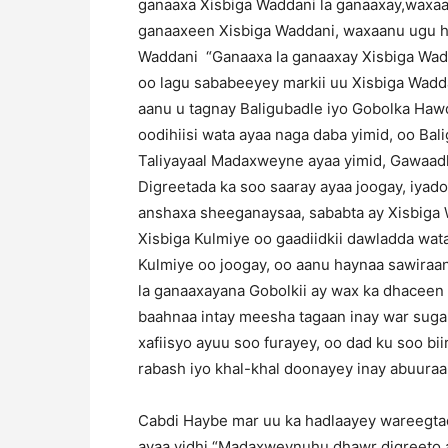
ganaaxa Xisbiga Waddani la ganaaxay,waxaa
ganaaxeen Xisbiga Waddani, waxaanu ugu ho
Waddani “Ganaaxa la ganaaxay Xisbiga Wadd
oo lagu sababeeyey markii uu Xisbiga Wadda
aanu u tagnay Baligubadle iyo Gobolka Hawd
oodihiisi wata ayaa naga daba yimid, oo Bali
Taliyayaal Madaxweyne ayaa yimid, Gawaa
Digreetada ka soo saaray ayaa joogay, iyad
anshaxa sheeganaysaa, sababta ay Xisbiga W
Xisbiga Kulmiye oo gaadiidkii dawladda wata
Kulmiye oo joogay, oo aanu haynaa sawiraa
la ganaaxayana Gobolkii ay wax ka dhaceen b
baahnaa intay meesha tagaan inay war suga
xafiisyo ayuu soo furayey, oo dad ku soo bi
rabash iyo khal-khal doonayey inay abuuraa
Cabdi Haybe mar uu ka hadlaayey wareegta
ayaa yidhi “Madaxweynuhu dhawr digreeto 