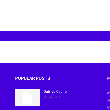
POPULAR POSTS
P
-
Dab Iyo Cadho
W
January 18, 2018
G
M