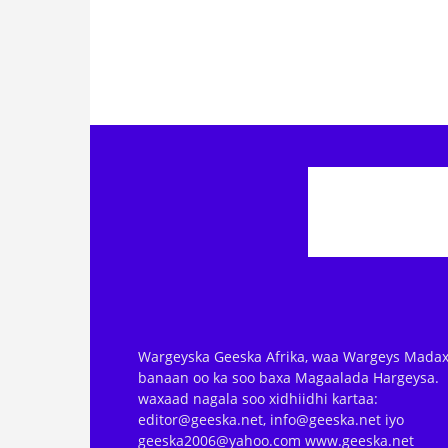
Wargeyska Geeska Afrika, waa Wargeys Madax
banaan oo ka soo baxa Magaalada Hargeysa.
waxaad nagala soo xidhiidhi kartaa:
editor@geeska.net, info@geeska.net iyo
geeska2006@yahoo.com www.geeska.net