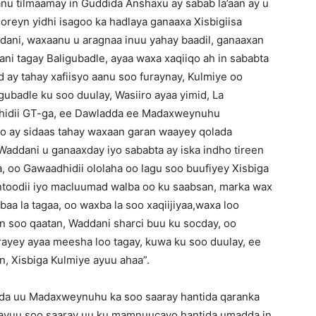
nu tilmaamay in Guddida Anshaxu ay sabab la’aan ay u
reyn yidhi isagoo ka hadlaya ganaaxa Xisbigiisa
ani, waxaanu u aragnaa inuu yahay baadil, ganaaxan
ni tagay Baligubadle, ayaa waxa xaqiiqo ah in sababta
 ay tahay xafiisyo aanu soo furaynay, Kulmiye oo
gubadle ku soo duulay, Wasiiro ayaa yimid, La
dhidii GT-ga, ee Dawladda ee Madaxweynuhu
oo ay sidaas tahay waxaan garan waayey qolada
addani u ganaaxday iyo sababta ay iska indho tireen
, oo Gawaadhidii ololaha oo lagu soo buufiyey Xisbiga
ntoodii iyo macluumad walba oo ku saabsan, marka wax
aa la tagaa, oo waxba la soo xaqiijiyaa,waxa loo
n soo qaatan, Waddani sharci buu ku socday, oo
irayey ayaa meesha loo tagay, kuwa ku soo duulay, ee
n, Xisbiga Kulmiye ayuu ahaa”.
da uu Madaxweynuhu ka soo saaray hantida qaranka
ayuu soo saaray uu ku mamnuucayo hantida umadda in