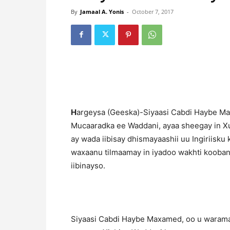
By
Jamaal A. Yonis
-
October 7, 2017
H
argeysa (Geeska)-Siyaasi Cabdi Haybe Ma
Mucaaradka ee Waddani, ayaa sheegay in Xu
ay wada iibisay dhismayaashii uu Ingiriisku
waxaanu tilmaamay in iyadoo wakhti kooban
iibinayso.
Siyaasi Cabdi Haybe Maxamed, oo u wara