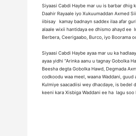
Siyaasi Cabdi Haybe mar uu is barbar dhig
Daahir Rayaale iyo Xukuumaddan Axmed Siil
iibisay kamay badnayn saddex ilaa afar guri
alaale wixii hantidaya ee dhismo ahayd ee I
Berbera, Ceerigaabo, Burco, iyo Boorama oo 
Siyaasi Cabdi Haybe ayaa mar uu ka hadlaa
ayaa yidhi “Arinka aanu u tagnay Gobolka 
Beesha degta Gobolka Hawd, Degmada Axme
codkoodu waa meel, waana Waddani, guud 
Kulmiye saacadiisi wey dhacdaye, is bedel 
keeni kara Xisbiga Waddani ee ha lagu soo bi