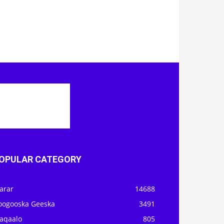
OPULAR CATEGORY
arar
14688
oogooska Geeska
3491
aqaalo
805