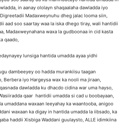
dawladda, in aanay ololayn shaqaalaha dawladda iyo
 Digreetadii Madaxweynuhu dheg jalac looma siin,
aad soo saartay waa la iska dhego tiray, wali hantidii
aa, Madaxweynahana waxa la gudboonaa in cid kasta
ka qaado,
daynayey lunsiga hantida umadda ayaa yidhi
 ugu dambeeyey oo hadda murankiisu taagan
co, Berbera iyo Hargeysa wax ka nooli ma jiraan,
y qasnada dawladda ku dhacdo cidina war uma hayso,
asiiradda qaar hantidii umadda si cad u boobayaan,
ida umaddana waxaan leeyahay ka waantooba, anigoo
ani waxaan ka digay in hantida umadda la iibsado, ka
aba haddii Xisbiga Waddani guulaysto, ALLE idimkiina