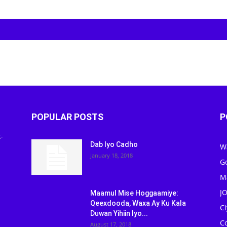
POPULAR POSTS
P
-
Dab Iyo Cadho
W
January 18, 2018
G
M
J
Maamul Mise Hoggaamiye:
Qeexdooda, Waxa Ay Ku Kala
C
Duwan Yihiin Iyo...
C
August 17, 2018