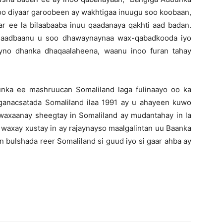
oo diyaar garoobeen ay wakhtigaa inuugu soo koobaan,
ar ee la bilaabaaba inuu qaadanaya qakhti aad badan.
o aadbaanu u soo dhawaynaynaa wax-qabadkooda iyo
yno dhanka dhaqaalaheena, waanu inoo furan tahay
nka ee mashruucan Somaliland laga fulinaayo oo ka
ganacsatada Somaliland ilaa 1991 ay u ahayeen kuwo
waxaanay sheegtay in Somaliland ay mudantahay in la
waxay xustay in ay rajaynayso maalgalintan uu Baanka
 bulshada reer Somaliland si guud iyo si gaar ahba ay