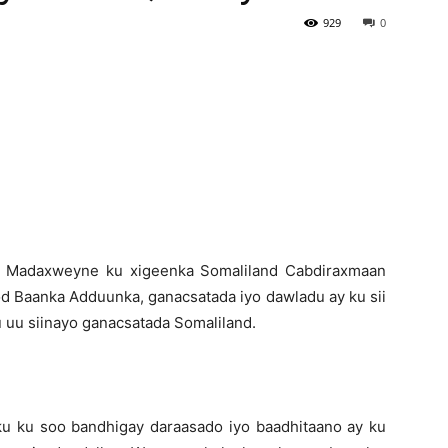
929
0
Newspaper
- Madaxweyne ku xigeenka Somaliland Cabdiraxmaan
ood Baanka Adduunka, ganacsatada iyo dawladu ay ku sii
 uu siinayo ganacsatada Somaliland.
u ku soo bandhigay daraasado iyo baadhitaano ay ku