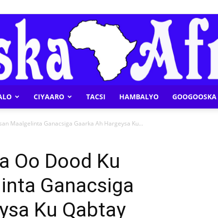
ALO
CIYAARO
TACSI
HAMBALYO
GOOGOOSKA 
Geeska
n Maalgelinta Ganacsiga Gaarka Ah Hargeysa Ku...
a Oo Dood Ku
inta Ganacsiga
Afrika
ysa Ku Qabtay