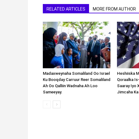
RELATED ARTICLES
MORE FROM AUTHOR
Madaxweynaha Somaliland Oo Israel
Heshiiska M
Ku Booqday Carruur Reer Somaliland
Qoraalka I
Ah Oo Qalliin Wadnaha Ah Loo
Saaray Iyo 
Sameeyay.
Jimcaha Ka