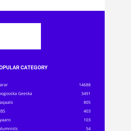
OPULAR CATEGORY
arar
14688
oogooska Geeska
3491
aqaalo
805
OBS
403
iyaaro
103
olumnists
54