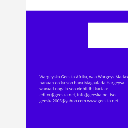
Wargeyska Geeska Afrika, waa Wargeys Madax
banaan oo ka soo baxa Magaalada Hargeysa.
waxaad nagala soo xidhiidhi kartaa:
editor@geeska.net, info@geeska.net iyo
geeska2006@yahoo.com www.geeska.net