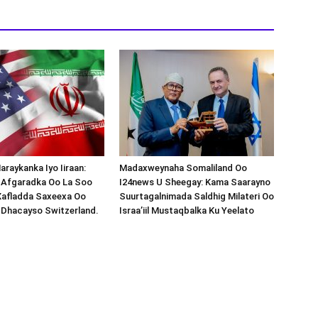
araykanka Iyo Iiraan:
Madaxweynaha Somaliland Oo
s-Afgaradka Oo La Soo
I24news U Sheegay: Kama Saarayno
Xafladda Saxeexa Oo
Suurtagalnimada Saldhig Milateri Oo
 Dhacayso Switzerland.
Israa’iil Mustaqbalka Ku Yeelato