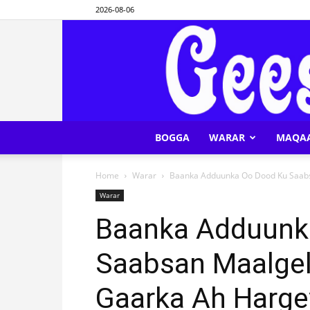
2026-08-06
BOGGA
WARAR
MAQA
Home
Warar
Baanka Adduunka Oo Dood Ku Saabsa
Warar
Baanka Adduunk
Saabsan Maalgel
Gaarka Ah Harge