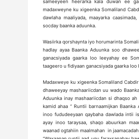
sameeyeen heerarka kala duwan ee gan
madaxweyne ku xigeenka Somaliland Cabdir
dawlaha maaliyada, maayarka caasimada, 
socday baanka aduunka.
Wasiirka qorshaynta iyo horumarinta Somalil
hadlay ayaa Baanka Aduunka soo dhaweey
ganacsiyada gaarka loo leeyahay ee So
taageero u fidiyaan ganacsiyada gaarka loo
Madaxweye ku xigeenka Somaliland Cabdirax
dhaweeyay mashaariicdan uu wado Baanka
Aduunka inay mashaariicdan si dhaqso ah loo
kamid ahaa “ Runtii barnaamijkan Baanka
inoo fududeeyaan qaybaha dawlada intii i
ayay inoo taraysaa, shaqo abuurkan maa
waanad ogtahiin maalmahan in jaamacadahii
“Waxaanan runtii aad ugu faraxsanahay h