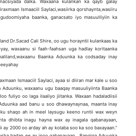
acsiyada dalka. Waxaana kulankan ka qayb galay
axmaan Ismaaciil Saylaci,wasiirka qorshaynta,wasiiru
gudoomiyaha baanka, ganacsato iyo masuulliyiin ka
and Dr.Sacad Cali Shire, oo ugu horayntii kulankaas ka
ay, waxaanu si faah-faahsan uga hadlay koritaanka
maliland,waxaanu Baanka Aduunka ka codsaday inay
 leeyahay
maan Ismaaciil Saylaci, ayaa si diiran mar kale u soo
 Aduunku, waxaanu ugu baaqay masuuliyiinta Baanka
 fuliyo oo laga ilaaliyo jiitanka. Waxaan hadaladiisii
 Aduunka aad banu u soo dhawaynaynaa, maanta inay
sku shaqo ah in meel laysugu keeno runtii wax weyn
nta dhibta inagu hayna wax ay inagala qabanayaan,
 ay 2000 oo arday ah ay kolaba soo ka soo baxayaan.”
awsha badan ee ay inoo qabanayaan, Bangiga Aduunka