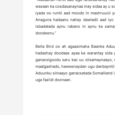
waxaan ka cosdasanaynaa inay sidaa ay u s
iyada oo runtii aad moodo in mashruucii y
Anaguna hadaanu nahay dawladii aad iy
isbadalada aynu rabano in aynu ka sama
doodeenu.”
Bella Bird oo ah agaasimaha Baanka Aduu
hadashay doodaas ayaa ka warantay sida 
ganacsigoodu saru kac uu siisamaynaayo, 
maalgashado, haweenaydan ugu danbayntii 
Aduunku siinaayo ganacsatada Somaliland in
uga faa’idi doonaan.