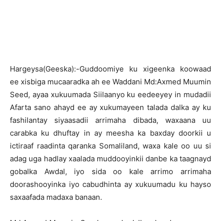
H
argeysa(Geeska):-Guddoomiye ku xigeenka koowaad
ee xisbiga mucaaradka ah ee Waddani Md:Axmed Muumin
Seed, ayaa xukuumada Siilaanyo ku eedeeyey in mudadii
Afarta sano ahayd ee ay xukumayeen talada dalka ay ku
fashilantay siyaasadii arrimaha dibada, waxaana uu
carabka ku dhuftay in ay meesha ka baxday doorkii u
ictiraaf raadinta qaranka Somaliland, waxa kale oo uu si
adag uga hadlay xaalada muddooyinkii danbe ka taagnayd
gobalka Awdal, iyo sida oo kale arrimo arrimaha
doorashooyinka iyo cabudhinta ay xukuumadu ku hayso
saxaafada madaxa banaan.