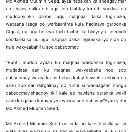
Md:Axmed Muumin Seed, ayaa hadalkan ka sheegay mar
uu shalay dalka dib uga soo laabtay ka dib socdaal uu
muddooyinkii danbe ugu maqnaa dalka Ingiriiska,
waxaana isaga oo warbaahinta kula hadlaaya garoonka
Cigaal, uu ugu horeyn faah faahin ka bixiyey u jeedada
socdaalkiisa uu ugu maqnaa dalka Ingiriiska iyo sida oo
kale waxyaabahii u soo qabsoomay.
"Runtii muddo ayaan ku maqnaa waddanka Ingiriiska,
mudadaas aan ku maqnaa waxyaabaha noo soo
qabsoomay waxaa ka mid ahaa kolay hawlahii xisbiga oo
aanu soo dar dargalinay oo runtii si wanaagsan noogu
qabsoomay,shaqooyinkii kale ee hawlaha qaranka waxii
aanu ka qaban karaynayna waanu soo qabanay"Ayuu yidhi
Md:Axmed Muumin Seed.
Md:Axmed Muumin Seed oo sida oo kale hadalkiisa sii
wata ayaa waxaa uu ka hadlay waxyaabaha uu ku soo