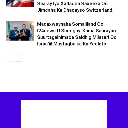
Saaray Iyo Xafladda Saxeexa Oo
Jimcaha Ka Dhacayso Switzerland.
Madaxweynaha Somaliland Oo
I24news U Sheegay: Kama Saarayno
Suurtagalnimada Saldhig Milateri Oo
Israa’iil Mustaqbalka Ku Yeelato