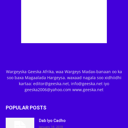
Wargeyska Geeska Afrika, waa Wargeys Madax-banaan oo ka
soo baxa Magaalada Hargeysa. waxaad nagala soo xidhiidhi
kartaa: editor@geeska.net, info@geeska.net iyo
geeska2006@yahoo.com www.geeska.net
POPULAR POSTS
Dab Iyo Cadho
January 18, 2018