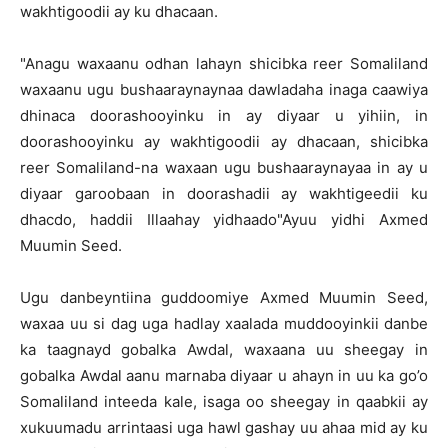
wakhtigoodii ay ku dhacaan.
"Anagu waxaanu odhan lahayn shicibka reer Somaliland
waxaanu ugu bushaaraynaynaa dawladaha inaga caawiya
dhinaca doorashooyinku in ay diyaar u yihiin, in
doorashooyinku ay wakhtigoodii ay dhacaan, shicibka
reer Somaliland-na waxaan ugu bushaaraynayaa in ay u
diyaar garoobaan in doorashadii ay wakhtigeedii ku
dhacdo, haddii Illaahay yidhaado"Ayuu yidhi Axmed
Muumin Seed.
Ugu danbeyntiina guddoomiye Axmed Muumin Seed,
waxaa uu si dag uga hadlay xaalada muddooyinkii danbe
ka taagnayd gobalka Awdal, waxaana uu sheegay in
gobalka Awdal aanu marnaba diyaar u ahayn in uu ka go’o
Somaliland inteeda kale, isaga oo sheegay in qaabkii ay
xukuumadu arrintaasi uga hawl gashay uu ahaa mid ay ku