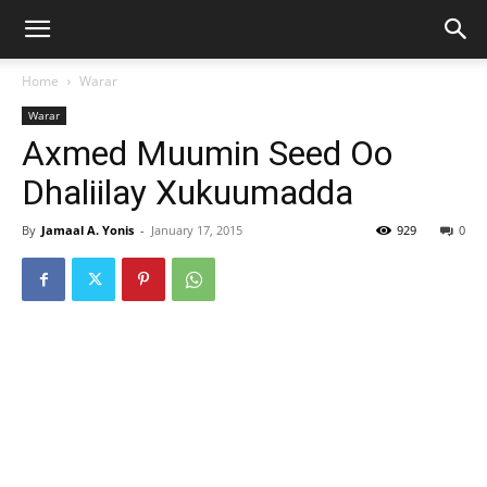
Home
Warar
Warar
Axmed Muumin Seed Oo
Dhaliilay Xukuumadda
By
Jamaal A. Yonis
-
January 17, 2015
929
0