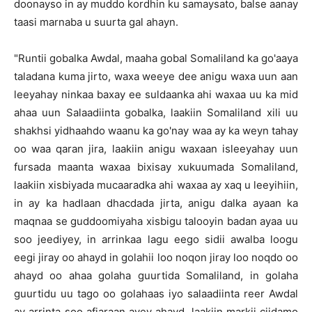
doonayso in ay muddo kordhin ku samaysato, balse aanay
taasi marnaba u suurta gal ahayn.
"Runtii gobalka Awdal, maaha gobal Somaliland ka go'aaya
taladana kuma jirto, waxa weeye dee anigu waxa uun aan
leeyahay ninkaa baxay ee suldaanka ahi waxaa uu ka mid
ahaa uun Salaadiinta gobalka, laakiin Somaliland xili uu
shakhsi yidhaahdo waanu ka go'nay waa ay ka weyn tahay
oo waa qaran jira, laakiin anigu waxaan isleeyahay uun
fursada maanta waxaa bixisay xukuumada Somaliland,
laakiin xisbiyada mucaaradka ahi waxaa ay xaq u leeyihiin,
in ay ka hadlaan dhacdada jirta, anigu dalka ayaan ka
maqnaa se guddoomiyaha xisbigu talooyin badan ayaa uu
soo jeediyey, in arrinkaa lagu eego sidii awalba loogu
eegi jiray oo ahayd in golahii loo noqon jiray loo noqdo oo
ahayd oo ahaa golaha guurtida Somaliland, in golaha
guurtidu uu tago oo golahaas iyo salaadiinta reer Awdal
ay arrinta soo afjaraan ayey ahayd, laakiin markii ciidamo