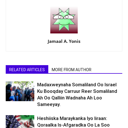
Jamaal A. Yonis
RELATED ARTICLES
MORE FROM AUTHOR
Madaxweynaha Somaliland Oo Israel
Ku Booqday Carruur Reer Somaliland
Ah Oo Qalliin Wadnaha Ah Loo
Sameeyay.
Heshiiska Maraykanka Iyo Iiraan:
Qoraalka Is-Afgaradka Oo La Soo