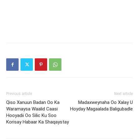
Previous article
Next article
Qiso Xanuun Badan Oo Ka
Madaxweynaha Oo Xalay U
Waramaysa Waalid Caasi
Hoyday Magaalada Baligubadle
Hooyadii Oo Silic Ku Soo
Korisay Habaar Ka Shaqaystay