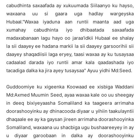
cabudhinta saxaafada ay xukuumada Siilaanyo ku hayso,
waxaana uu si gaara uga hadlay wargeyska
Hubaal."Waxaa iyaduna aan runtii maanta aad uga
xumahay cabudhinta iyo dhibaatada saxaafada
madaxabanaan lagu hayo oo jaraa'idkii Hubaal ee shalay
la sii daayey ee hadana markii la sii daayey garsoorihii sii
daayey shaqadiisii laga eryey, taasi waxaa ay ku tusaysaa
cadaalad darada iyo runtii amar kala qaadashada iyo
tacadiga dalka ka jira ayey tusaysaa" Ayuu yidhi Md:Seed.
Guddoomiye ku xigeenka Koowaad ee xisbiga Waddani
Md:Axmed Muumin Seed, ayaa waxaa kale oo uu sheegay
in deeq bixiyeyaasha Somaliland ka taageera arrimaha
doorashooyinku ay dhinacooda diyaar u yihiin taakulayntii
dhaqaale ee ay ka gaysan jireen arrimaha doorashooyinka
Somaliland, waxaana uu shacbiga ugu bushaareeyey in ay
u diyaar garoobaan in dalka ay doorashooyinku