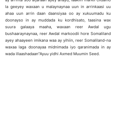
la geeyey waxaan u malaynaynaa uun in arrinkaasi uu
ahaa uun arrin daan daansiyaa oo ay xukuumadu ku
doonayso in ay muddada ku kordhisato, taasina wax
suura galaaya maaha, waxaan reer Awdal ugu
bushaaraynaynaa, reer Awdal markoodii hore Somaliland
ayey ahaayeen imikana waa ay yihiin, reer Somaliland-na
waxaa laga doonayaa midnimada iyo qaranimada in ay
wada illaashadaan"Ayuu yidhi Axmed Muumin Seed.