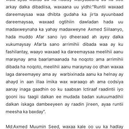
arkay dalka dibadiisa, waxaana uu yidhi:"Runtii waxaad
dareemaysaa waa dhibta gudaha ka jirta ayuunbaad
dareemaysaa, waxaad ogtihiin dawladan hada uu
madaxweynaha ka yahay madaxweyne Axmed Siilaanyo,
hada muddo Afar sano iyo dheeraad ah ayey dalka
xukumaysay Afarta sano arrimihii dibada waa ay ku
fashilantay, waayo waxaad ka dareemaysaa meelihii aanu
maraynay ama baarlamaanada ha noqoto ama arrimihii
dibada ha noqoto, meelihii aanu maraynay oo dhan waxaa
laga dareemayey ama ay warbixinada aanu ka helnay ay
ahayd in aan illaa imika wax waraaqo ah ama codsiya
aanay inaga gaadhin oo ku saabsan Ictiraaf raadintii iyo
gooni isu taagii dalkan ee mudada badan xukuumadihii
dalkan iskaga dambeeyeen ay raadin jireen, ayaa runtii
meesha ka baxday".
Md:Axmed Muumin Seed, waxaa kale oo uu ka hadlay