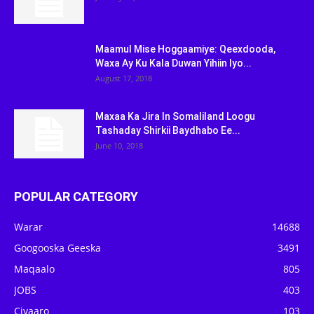
Maamul Mise Hoggaamiye: Qeexdooda,
Waxa Ay Ku Kala Duwan Yihiin Iyo...
August 17, 2018
Maxaa Ka Jira In Somaliland Loogu
Tashaday Shirkii Baydhabo Ee...
June 10, 2018
POPULAR CATEGORY
Warar
14688
Googooska Geeska
3491
Maqaalo
805
JOBS
403
Ciyaaro
103