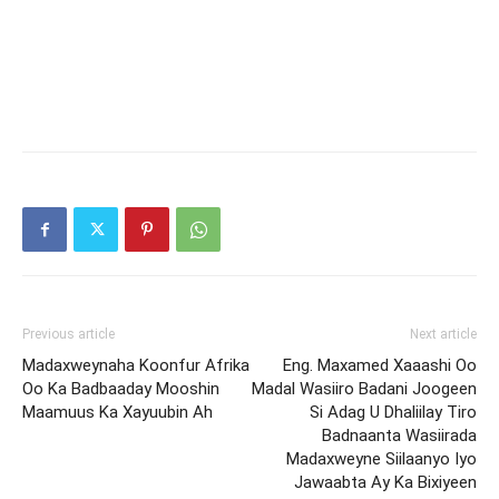
Previous article
Next article
Madaxweynaha Koonfur Afrika
Eng. Maxamed Xaaashi Oo
Oo Ka Badbaaday Mooshin
Madal Wasiiro Badani Joogeen
Maamuus Ka Xayuubin Ah
Si Adag U Dhaliilay Tiro
Badnaanta Wasiirada
Madaxweyne Siilaanyo Iyo
Jawaabta Ay Ka Bixiyeen