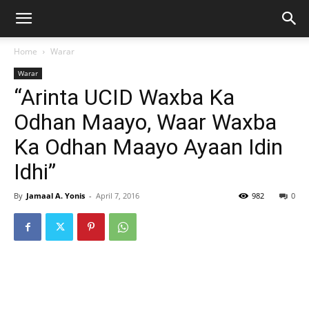
Home
Warar
Warar
“Arinta UCID Waxba Ka
Odhan Maayo, Waar Waxba
Ka Odhan Maayo Ayaan Idin
Idhi”
By
Jamaal A. Yonis
-
April 7, 2016
982
0