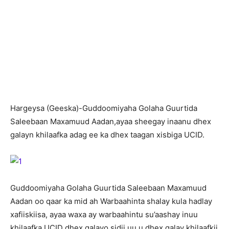
H
argeysa (Geeska)-Guddoomiyaha Golaha Guurtida
Saleebaan Maxamuud Aadan,ayaa sheegay inaanu dhex
galayn khilaafka adag ee ka dhex taagan xisbiga UCID.
Guddoomiyaha Golaha Guurtida Saleebaan Maxamuud
Aadan oo qaar ka mid ah Warbaahinta shalay kula hadlay
xafiiskiisa, ayaa waxa ay warbaahintu su’aashay inuu
khilaafka UCID dhex galayo sidii uu u dhex galay khilaafkii