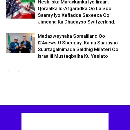
Heshiiska Maraykanka Iyo Iiraan:
Qoraalka Is-Afgaradka Oo La Soo
Saaray Iyo Xafladda Saxeexa Oo
Jimcaha Ka Dhacayso Switzerland.
Madaxweynaha Somaliland Oo
I24news U Sheegay: Kama Saarayno
Suurtagalnimada Saldhig Milateri Oo
Israa’iil Mustaqbalka Ku Yeelato