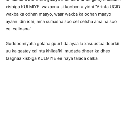
xisbiga KULMIYE, waxaanu si kooban u yidhi "Arinta UCID
waxba ka odhan maayo, waar waxba ka odhan maayo
ayaan idin idhi, ama su'aasha soo cel celsha ama ha soo
cel celinana"
Guddoomiyaha golaha guurtida ayaa la xasuustaa doorkii
uu ka qaatay xalinta khilaafkii mudada dheer ka dhex
taagnaa xisbiga KULMIYE ee haya talada dalka.