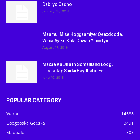
Dab Iyo Cadho
January 18, 2018
Maamul Mise Hoggaamiye: Qeexdooda,
Waxa Ay Ku Kala Duwan Yihiin Iyo...
August 17, 2018
Maxaa Ka Jira In Somaliland Loogu
Tashaday Shirkii Baydhabo Ee...
June 10, 2018
POPULAR CATEGORY
Warar
14688
Googooska Geeska
3491
Maqaalo
805