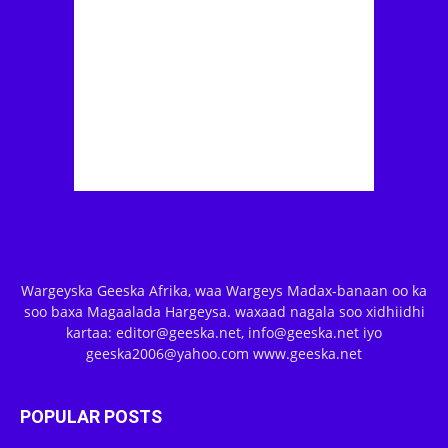
Wargeyska Geeska Afrika, waa Wargeys Madax-banaan oo ka
soo baxa Magaalada Hargeysa. waxaad nagala soo xidhiidhi
kartaa: editor@geeska.net, info@geeska.net iyo
geeska2006@yahoo.com www.geeska.net
POPULAR POSTS