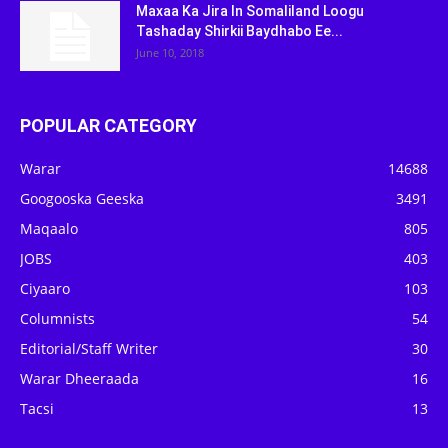
Maxaa Ka Jira In Somaliland Loogu
Tashaday Shirkii Baydhabo Ee...
June 10, 2018
POPULAR CATEGORY
Warar
14688
Googooska Geeska
3491
Maqaalo
805
JOBS
403
Ciyaaro
103
Columnists
54
Editorial/Staff Writer
30
Warar Dheeraada
16
Tacsi
13