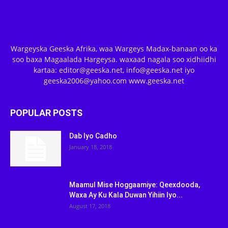
Wargeyska Geeska Afrika, waa Wargeys Madax-banaan oo ka
soo baxa Magaalada Hargeysa. waxaad nagala soo xidhiidhi
kartaa: editor@geeska.net, info@geeska.net iyo
geeska2006@yahoo.com www.geeska.net
POPULAR POSTS
Dab Iyo Cadho
January 18, 2018
Maamul Mise Hoggaamiye: Qeexdooda,
Waxa Ay Ku Kala Duwan Yihiin Iyo...
August 17, 2018