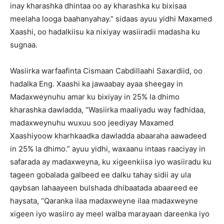
inay kharashka dhintaa oo ay kharashka ku bixisaa
meelaha looga baahanyahay.” sidaas ayuu yidhi Maxamed
Xaashi, oo hadalkiisu ka nixiyay wasiiradii madasha ku
sugnaa.
Wasiirka warfaafinta Cismaan Cabdillaahi Saxardiid, oo
hadalka Eng. Xaashi ka jawaabay ayaa sheegay in
Madaxweynuhu amar ku bixiyay in 25% la dhimo
kharashka dawladda, “Wasiirka maaliyadu way fadhidaa,
madaxweynuhu wuxuu soo jeediyay Maxamed
Xaashiyoow kharhkaadka dawladda abaaraha aawadeed
in 25% la dhimo.” ayuu yidhi, waxaanu intaas raaciyay in
safarada ay madaxweyna, ku xigeenkiisa iyo wasiiradu ku
tageen gobalada galbeed ee dalku tahay sidii ay ula
qaybsan lahaayeen bulshada dhibaatada abaareed ee
haysata, “Qaranka ilaa madaxweyne ilaa madaxweyne
xigeen iyo wasiiro ay meel walba marayaan dareenka iyo