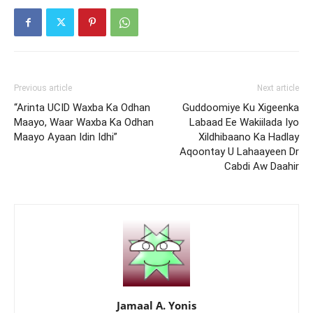
Previous article
Next article
“Arinta UCID Waxba Ka Odhan
Guddoomiye Ku Xigeenka
Maayo, Waar Waxba Ka Odhan
Labaad Ee Wakiilada Iyo
Maayo Ayaan Idin Idhi”
Xildhibaano Ka Hadlay
Aqoontay U Lahaayeen Dr
Cabdi Aw Daahir
Jamaal A. Yonis