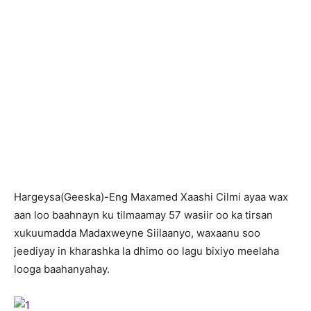
H
argeysa(Geeska)-Eng Maxamed Xaashi Cilmi ayaa wax
aan loo baahnayn ku tilmaamay 57 wasiir oo ka tirsan
xukuumadda Madaxweyne Siilaanyo, waxaanu soo
jeediyay in kharashka la dhimo oo lagu bixiyo meelaha
looga baahanyahay.