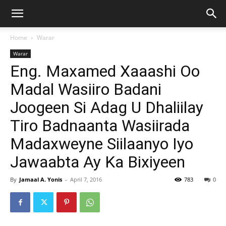
Home
Warar
Warar
Eng. Maxamed Xaaashi Oo
Madal Wasiiro Badani
Joogeen Si Adag U Dhaliilay
Tiro Badnaanta Wasiirada
Madaxweyne Siilaanyo Iyo
Jawaabta Ay Ka Bixiyeen
By
Jamaal A. Yonis
-
April 7, 2016
783
0