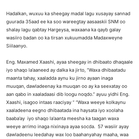
Hadalkan, wuxuu ka sheegay madal lagu xusayay sannad
guurada 35aad ee ka soo wareegtay aasaaskii SNM oo
shalay lagu qabtay Hargeysa, waxaana ka qayb galay
wasiiro badan oo ka tirsan xukuumadda Madaxweyne
Siilaanyo.
Eng. Maxamed Xaashi, ayaa sheegay in dhibaato dhaqaale
iyo shaqo la’aaneed ay dalka ka jirto, “Waxa dhibaatadu
maanta tahay, xaaladda aynu ku jirno ayaan inaga
muuqan, dawladeenay ka muuqan oo ay ka seexatay oo
aan qabo in xaaladaasi dib loogu noqdo.” ayuu yidhi Eng.
Xaashi, isagoo intaas raaciyay “ “Waxa weeye kolkaynu
xaaladeena eegno dhibaatada ina haysata iyo xoolaha
baaba’ay iyo shaqo la’aanta meesha ka taagan waxa
weeye arrimo inaga nixinaya ayaa socda. 57 wasiir ayay
dawladeenu leedahay wax loo baahanyahay maaha, waa