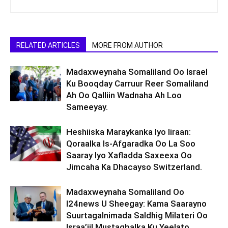
RELATED ARTICLES
MORE FROM AUTHOR
Madaxweynaha Somaliland Oo Israel
Ku Booqday Carruur Reer Somaliland
Ah Oo Qalliin Wadnaha Ah Loo
Sameeyay.
Heshiiska Maraykanka Iyo Iiraan:
Qoraalka Is-Afgaradka Oo La Soo
Saaray Iyo Xafladda Saxeexa Oo
Jimcaha Ka Dhacayso Switzerland.
Madaxweynaha Somaliland Oo
I24news U Sheegay: Kama Saarayno
Suurtagalnimada Saldhig Milateri Oo
Israa’iil Mustaqbalka Ku Yeelato