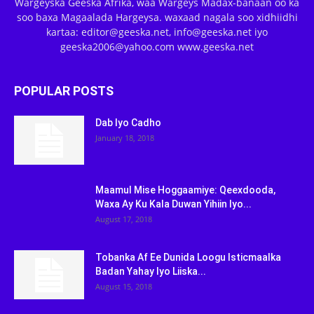
Wargeyska Geeska Afrika, waa Wargeys Madax-banaan oo ka
soo baxa Magaalada Hargeysa. waxaad nagala soo xidhiidhi
kartaa: editor@geeska.net, info@geeska.net iyo
geeska2006@yahoo.com www.geeska.net
POPULAR POSTS
Dab Iyo Cadho
January 18, 2018
Maamul Mise Hoggaamiye: Qeexdooda,
Waxa Ay Ku Kala Duwan Yihiin Iyo...
August 17, 2018
Tobanka Af Ee Dunida Loogu Isticmaalka
Badan Yahay Iyo Liiska...
August 15, 2018