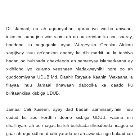
Dr. Jamaal, oo ah aqoonyahan, qoraa iyo weliba abwaan,
inkastoo aanu jirin war rasmi ah oo uu arrintan ka soo saaray,
haddana ilo xogogaala ayaa Wargeyska Geeska Afrikau
xaqiijiyay inuu go’aankan qaatay ka dib markii uu la tashiyo
badan oo bulshada dhexdeeda ah sameeyay islamarkaana ay
xidhiidho iyo kulamo yeesheen Madaxweynihii hore oo ah
guddoomiyaha UDUB Md. Daahir Rayaale Kaahin. Waxaana la
filayaa inuu Jamaal dhawaan daboolka ka qaado ku
biiritaankiisa xisbiga UDUB.
Jamaal Cali Xuseen, ayay dad badani aaminsanyihiin inuu
cudud ku soo kordhin doono xisbiga UDUB, waana nin
dhallinyaro ah oo magac ku leh bulshada dhexdeeda, isagoo si
gaar ah ugu xidhan dhallinyarada oo ah awooda ugu balaadhan