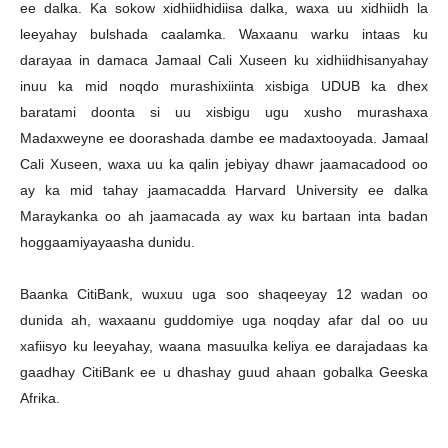
ee dalka. Ka sokow xidhiidhidiisa dalka, waxa uu xidhiidh la
leeyahay bulshada caalamka. Waxaanu warku intaas ku
darayaa in damaca Jamaal Cali Xuseen ku xidhiidhisanyahay
inuu ka mid noqdo murashixiinta xisbiga UDUB ka dhex
baratami doonta si uu xisbigu ugu xusho murashaxa
Madaxweyne ee doorashada dambe ee madaxtooyada. Jamaal
Cali Xuseen, waxa uu ka qalin jebiyay dhawr jaamacadood oo
ay ka mid tahay jaamacadda Harvard University ee dalka
Maraykanka oo ah jaamacada ay wax ku bartaan inta badan
hoggaamiyayaasha dunidu.
Baanka CitiBank, wuxuu uga soo shaqeeyay 12 wadan oo
dunida ah, waxaanu guddomiye uga noqday afar dal oo uu
xafiisyo ku leeyahay, waana masuulka keliya ee darajadaas ka
gaadhay CitiBank ee u dhashay guud ahaan gobalka Geeska
Afrika.