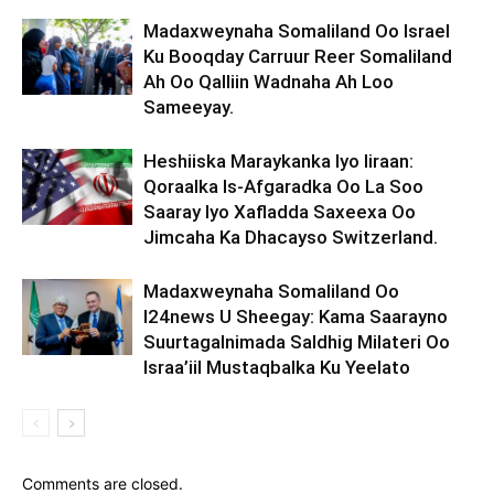
Madaxweynaha Somaliland Oo Israel
Ku Booqday Carruur Reer Somaliland
Ah Oo Qalliin Wadnaha Ah Loo
Sameeyay.
Heshiiska Maraykanka Iyo Iiraan:
Qoraalka Is-Afgaradka Oo La Soo
Saaray Iyo Xafladda Saxeexa Oo
Jimcaha Ka Dhacayso Switzerland.
Madaxweynaha Somaliland Oo
I24news U Sheegay: Kama Saarayno
Suurtagalnimada Saldhig Milateri Oo
Israa’iil Mustaqbalka Ku Yeelato
Comments are closed.