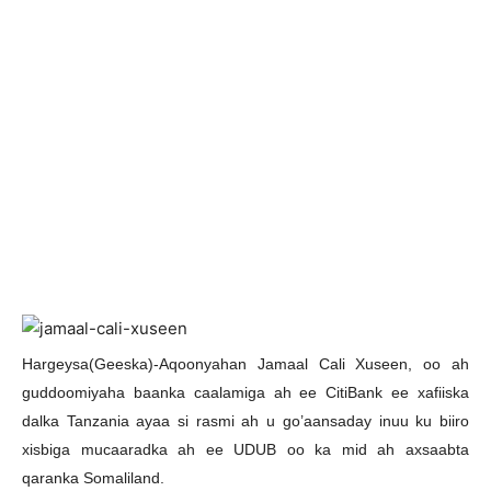
H
argeysa(Geeska)-Aqoonyahan Jamaal Cali Xuseen, oo ah
guddoomiyaha baanka caalamiga ah ee CitiBank ee xafiiska
dalka Tanzania ayaa si rasmi ah u go’aansaday inuu ku biiro
xisbiga mucaaradka ah ee UDUB oo ka mid ah axsaabta
qaranka Somaliland.