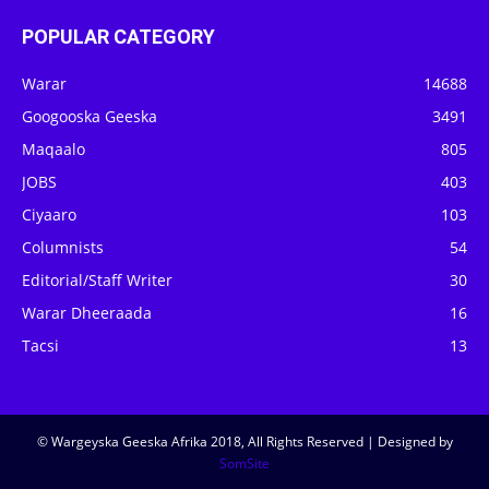
POPULAR CATEGORY
Warar
14688
Googooska Geeska
3491
Maqaalo
805
JOBS
403
Ciyaaro
103
Columnists
54
Editorial/Staff Writer
30
Warar Dheeraada
16
Tacsi
13
© Wargeyska Geeska Afrika 2018, All Rights Reserved | Designed by
SomSite