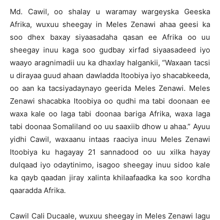
Md. Cawil, oo shalay u waramay wargeyska Geeska
Afrika, wuxuu sheegay in Meles Zenawi ahaa geesi ka
soo dhex baxay siyaasadaha qasan ee Afrika oo uu
sheegay inuu kaga soo gudbay xirfad siyaasadeed iyo
waayo aragnimadii uu ka dhaxlay halgankii, “Waxaan tacsi
u dirayaa guud ahaan dawladda Itoobiya iyo shacabkeeda,
oo aan ka tacsiyadaynayo geerida Meles Zenawi. Meles
Zenawi shacabka Itoobiya oo qudhi ma tabi doonaan ee
waxa kale oo laga tabi doonaa bariga Afrika, waxa laga
tabi doonaa Somaliland oo uu saaxiib dhow u ahaa.” Ayuu
yidhi Cawil, waxaanu intaas raaciya inuu Meles Zenawi
Itoobiya ku hagayay 21 sannadood oo uu xilka hayay
dulqaad iyo odaytinimo, isagoo sheegay inuu sidoo kale
ka qayb qaadan jiray xalinta khilaafaadka ka soo kordha
qaaradda Afrika.
Cawil Cali Ducaale, wuxuu sheegay in Meles Zenawi lagu