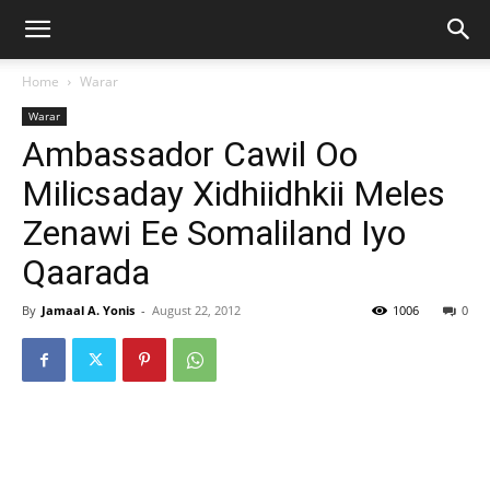
Home
Warar
Warar
Ambassador Cawil Oo
Milicsaday Xidhiidhkii Meles
Zenawi Ee Somaliland Iyo
Qaarada
By
Jamaal A. Yonis
-
August 22, 2012
1006
0