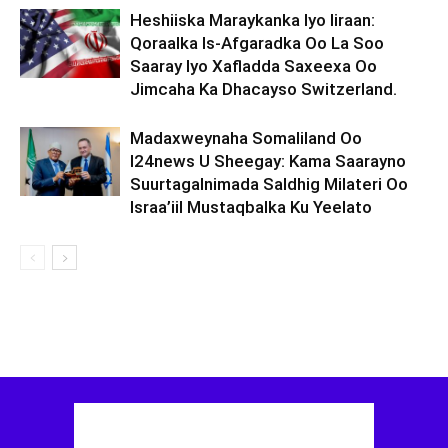
Heshiiska Maraykanka Iyo Iiraan:
Qoraalka Is-Afgaradka Oo La Soo
Saaray Iyo Xafladda Saxeexa Oo
Jimcaha Ka Dhacayso Switzerland.
Madaxweynaha Somaliland Oo
I24news U Sheegay: Kama Saarayno
Suurtagalnimada Saldhig Milateri Oo
Israa’iil Mustaqbalka Ku Yeelato