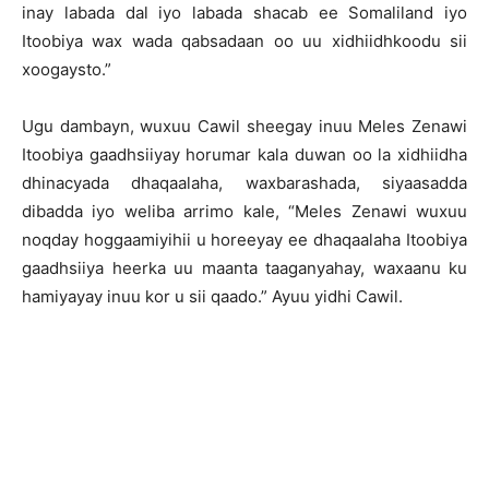
inay labada dal iyo labada shacab ee Somaliland iyo
Itoobiya wax wada qabsadaan oo uu xidhiidhkoodu sii
xoogaysto.”
Ugu dambayn, wuxuu Cawil sheegay inuu Meles Zenawi
Itoobiya gaadhsiiyay horumar kala duwan oo la xidhiidha
dhinacyada dhaqaalaha, waxbarashada, siyaasadda
dibadda iyo weliba arrimo kale, “Meles Zenawi wuxuu
noqday hoggaamiyihii u horeeyay ee dhaqaalaha Itoobiya
gaadhsiiya heerka uu maanta taaganyahay, waxaanu ku
hamiyayay inuu kor u sii qaado.” Ayuu yidhi Cawil.