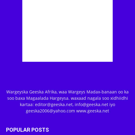
Wargeyska Geeska Afrika, waa Wargeys Madax-banaan oo ka
soo baxa Magaalada Hargeysa. waxaad nagala soo xidhiidhi
kartaa: editor@geeska.net, info@geeska.net iyo
geeska2006@yahoo.com www.geeska.net
POPULAR POSTS