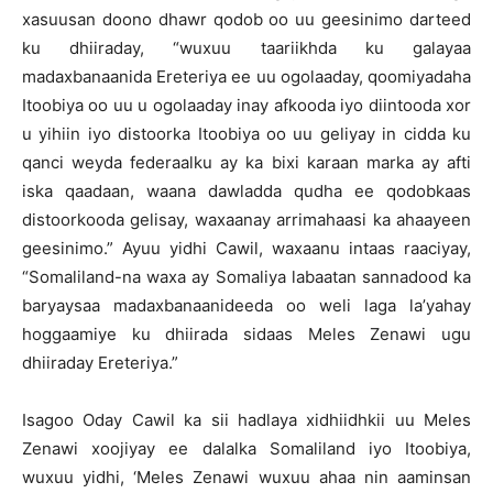
xasuusan doono dhawr qodob oo uu geesinimo darteed
ku dhiiraday, “wuxuu taariikhda ku galayaa
madaxbanaanida Ereteriya ee uu ogolaaday, qoomiyadaha
Itoobiya oo uu u ogolaaday inay afkooda iyo diintooda xor
u yihiin iyo distoorka Itoobiya oo uu geliyay in cidda ku
qanci weyda federaalku ay ka bixi karaan marka ay afti
iska qaadaan, waana dawladda qudha ee qodobkaas
distoorkooda gelisay, waxaanay arrimahaasi ka ahaayeen
geesinimo.” Ayuu yidhi Cawil, waxaanu intaas raaciyay,
“Somaliland-na waxa ay Somaliya labaatan sannadood ka
baryaysaa madaxbanaanideeda oo weli laga la’yahay
hoggaamiye ku dhiirada sidaas Meles Zenawi ugu
dhiiraday Ereteriya.”
Isagoo Oday Cawil ka sii hadlaya xidhiidhkii uu Meles
Zenawi xoojiyay ee dalalka Somaliland iyo Itoobiya,
wuxuu yidhi, ‘Meles Zenawi wuxuu ahaa nin aaminsan