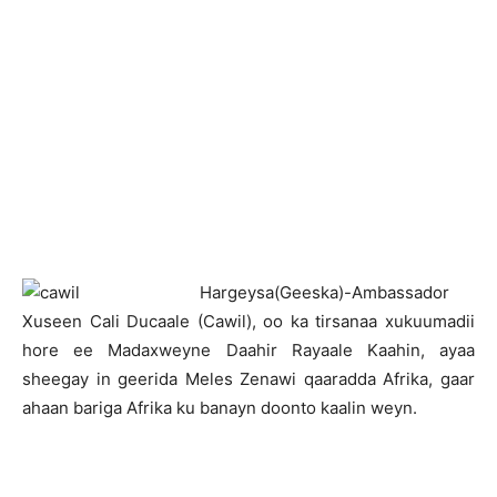
H
argeysa(Geeska)-Ambassador
Xuseen Cali Ducaale (Cawil), oo ka tirsanaa xukuumadii
hore ee Madaxweyne Daahir Rayaale Kaahin, ayaa
sheegay in geerida Meles Zenawi qaaradda Afrika, gaar
ahaan bariga Afrika ku banayn doonto kaalin weyn.