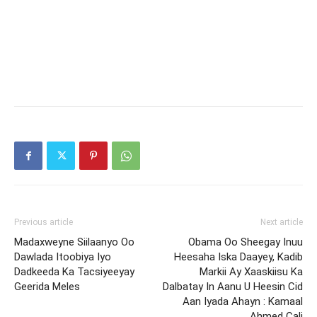
Previous article
Next article
Madaxweyne Siilaanyo Oo
Obama Oo Sheegay Inuu
Dawlada Itoobiya Iyo
Heesaha Iska Daayey, Kadib
Dadkeeda Ka Tacsiyeeyay
Markii Ay Xaaskiisu Ka
Geerida Meles
Dalbatay In Aanu U Heesin Cid
Aan Iyada Ahayn : Kamaal
Ahmed Cali