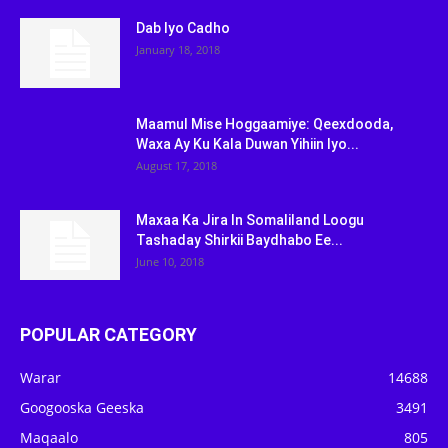
Dab Iyo Cadho
January 18, 2018
Maamul Mise Hoggaamiye: Qeexdooda,
Waxa Ay Ku Kala Duwan Yihiin Iyo...
August 17, 2018
Maxaa Ka Jira In Somaliland Loogu
Tashaday Shirkii Baydhabo Ee...
June 10, 2018
POPULAR CATEGORY
Warar
14688
Googooska Geeska
3491
Maqaalo
805