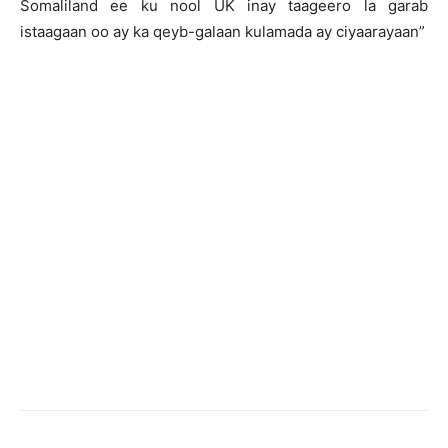
Somaliland ee ku nool UK inay taageero la garab
istaagaan oo ay ka qeyb-galaan kulamada ay ciyaarayaan”