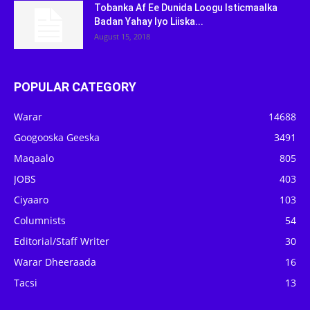
Tobanka Af Ee Dunida Loogu Isticmaalka
Badan Yahay Iyo Liiska...
August 15, 2018
POPULAR CATEGORY
Warar
14688
Googooska Geeska
3491
Maqaalo
805
JOBS
403
Ciyaaro
103
Columnists
54
Editorial/Staff Writer
30
Warar Dheeraada
16
Tacsi
13