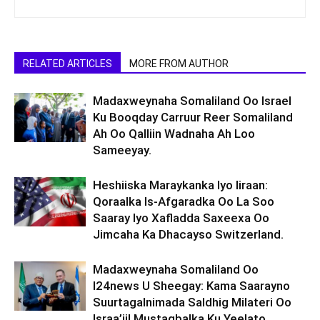
RELATED ARTICLES
MORE FROM AUTHOR
Madaxweynaha Somaliland Oo Israel
Ku Booqday Carruur Reer Somaliland
Ah Oo Qalliin Wadnaha Ah Loo
Sameeyay.
Heshiiska Maraykanka Iyo Iiraan:
Qoraalka Is-Afgaradka Oo La Soo
Saaray Iyo Xafladda Saxeexa Oo
Jimcaha Ka Dhacayso Switzerland.
Madaxweynaha Somaliland Oo
I24news U Sheegay: Kama Saarayno
Suurtagalnimada Saldhig Milateri Oo
Israa’iil Mustaqbalka Ku Yeelato