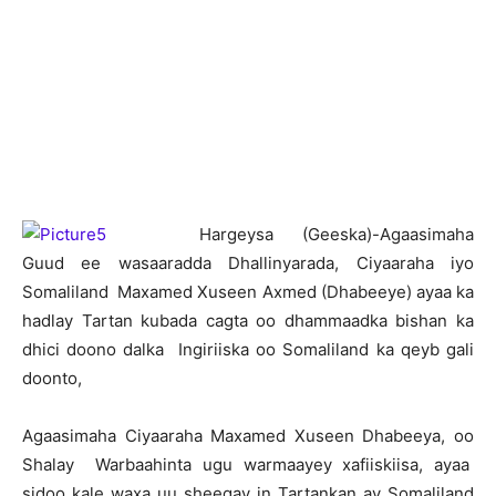
H
argeysa (Geeska)-Agaasimaha
Guud ee wasaaradda Dhallinyarada, Ciyaaraha iyo
Somaliland Maxamed Xuseen Axmed (Dhabeeye) ayaa ka
hadlay Tartan kubada cagta oo dhammaadka bishan ka
dhici doono dalka Ingiriiska oo Somaliland ka qeyb gali
doonto,
Agaasimaha Ciyaaraha Maxamed Xuseen Dhabeeya, oo
Shalay Warbaahinta ugu warmaayey xafiiskiisa, ayaa
sidoo kale waxa uu sheegay in Tartankan ay Somaliland