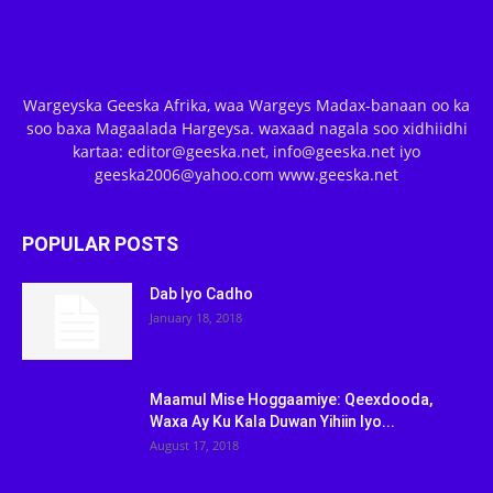
Wargeyska Geeska Afrika, waa Wargeys Madax-banaan oo ka
soo baxa Magaalada Hargeysa. waxaad nagala soo xidhiidhi
kartaa: editor@geeska.net, info@geeska.net iyo
geeska2006@yahoo.com www.geeska.net
POPULAR POSTS
Dab Iyo Cadho
January 18, 2018
Maamul Mise Hoggaamiye: Qeexdooda,
Waxa Ay Ku Kala Duwan Yihiin Iyo...
August 17, 2018