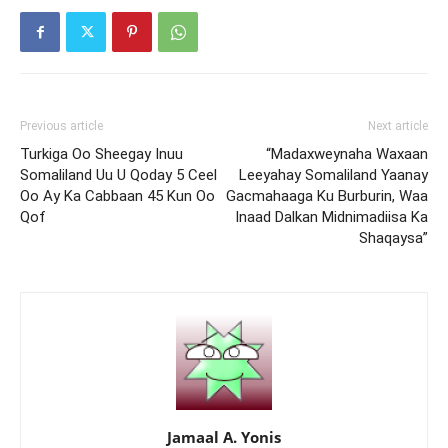
Previous article
Next article
Turkiga Oo Sheegay Inuu
“Madaxweynaha Waxaan
Somaliland Uu U Qoday 5 Ceel
Leeyahay Somaliland Yaanay
Oo Ay Ka Cabbaan 45 Kun Oo
Gacmahaaga Ku Burburin, Waa
Qof
Inaad Dalkan Midnimadiisa Ka
Shaqaysa”
Jamaal A. Yonis