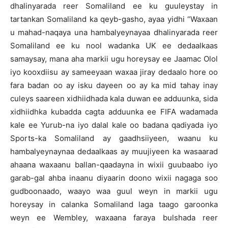
dhalinyarada reer Somaliland ee ku guuleystay in
tartankan Somaliland ka qeyb-gasho, ayaa yidhi “Waxaan
u mahad-naqaya una hambalyeynayaa dhalinyarada reer
Somaliland ee ku nool wadanka UK ee dedaalkaas
samaysay, mana aha markii ugu horeysay ee Jaamac Olol
iyo kooxdiisu ay sameeyaan waxaa jiray dedaalo hore oo
fara badan oo ay isku dayeen oo ay ka mid tahay inay
culeys saareen xidhiidhada kala duwan ee adduunka, sida
xidhiidhka kubadda cagta adduunka ee FIFA wadamada
kale ee Yurub-na iyo dalal kale oo badana qadiyada iyo
Sports-ka Somaliland ay gaadhsiiyeen, waanu ku
hambalyeynaynaa dedaalkaas ay muujiyeen ka wasaarad
ahaana waxaanu ballan-qaadayna in wixii guubaabo iyo
garab-gal ahba inaanu diyaarin doono wixii nagaga soo
gudboonaado, waayo waa guul weyn in markii ugu
horeysay in calanka Somaliland laga taago garoonka
weyn ee Wembley, waxaana faraya bulshada reer