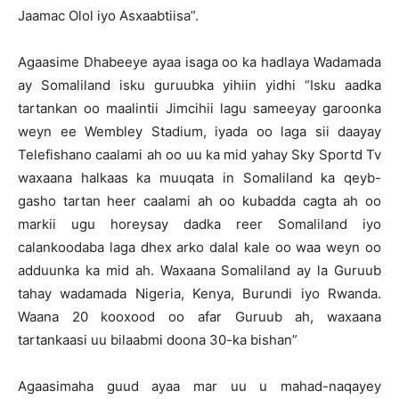
Jaamac Olol iyo Asxaabtiisa”.
Agaasime Dhabeeye ayaa isaga oo ka hadlaya Wadamada
ay Somaliland isku guruubka yihiin yidhi “Isku aadka
tartankan oo maalintii Jimcihii lagu sameeyay garoonka
weyn ee Wembley Stadium, iyada oo laga sii daayay
Telefishano caalami ah oo uu ka mid yahay Sky Sportd Tv
waxaana halkaas ka muuqata in Somaliland ka qeyb-
gasho tartan heer caalami ah oo kubadda cagta ah oo
markii ugu horeysay dadka reer Somaliland iyo
calankoodaba laga dhex arko dalal kale oo waa weyn oo
adduunka ka mid ah. Waxaana Somaliland ay la Guruub
tahay wadamada Nigeria, Kenya, Burundi iyo Rwanda.
Waana 20 kooxood oo afar Guruub ah, waxaana
tartankaasi uu bilaabmi doona 30-ka bishan”
Agaasimaha guud ayaa mar uu u mahad-naqayey