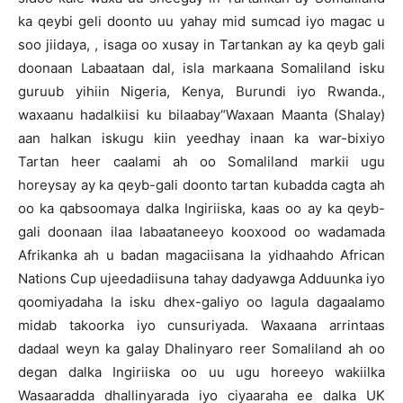
ka qeybi geli doonto uu yahay mid sumcad iyo magac u
soo jiidaya, , isaga oo xusay in Tartankan ay ka qeyb gali
doonaan Labaataan dal, isla markaana Somaliland isku
guruub yihiin Nigeria, Kenya, Burundi iyo Rwanda.,
waxaanu hadalkiisi ku bilaabay“Waxaan Maanta (Shalay)
aan halkan iskugu kiin yeedhay inaan ka war-bixiyo
Tartan heer caalami ah oo Somaliland markii ugu
horeysay ay ka qeyb-gali doonto tartan kubadda cagta ah
oo ka qabsoomaya dalka Ingiriiska, kaas oo ay ka qeyb-
gali doonaan ilaa labaataneeyo kooxood oo wadamada
Afrikanka ah u badan magaciisana la yidhaahdo African
Nations Cup ujeedadiisuna tahay dadyawga Adduunka iyo
qoomiyadaha la isku dhex-galiyo oo lagula dagaalamo
midab takoorka iyo cunsuriyada. Waxaana arrintaas
dadaal weyn ka galay Dhalinyaro reer Somaliland ah oo
degan dalka Ingiriiska oo uu ugu horeeyo wakiilka
Wasaaradda dhallinyarada iyo ciyaaraha ee dalka UK