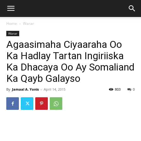
Home
Warar
Warar
Agaasimaha Ciyaaraha Oo
Ka Hadlay Tartan Ingiriiska
Ka Dhacaya Oo Ay Somaliand
Ka Qayb Galayso
By
Jamaal A. Yonis
-
April 14, 2015
803
0