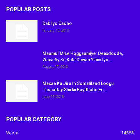
POPULAR POSTS
Dab Iyo Cadho
January 18, 2018
Maamul Mise Hoggaamiye: Qeexdooda,
Waxa Ay Ku Kala Duwan Yihiin Iyo...
August 17, 2018
Maxaa Ka Jira In Somaliland Loogu
Tashaday Shirkii Baydhabo Ee...
June 10, 2018
POPULAR CATEGORY
Warar
14688