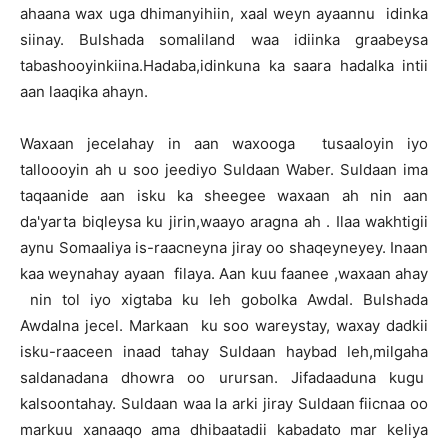
ahaana wax uga dhimanyihiin, xaal weyn ayaannu idinka
siinay. Bulshada somaliland waa idiinka graabeysa
tabashooyinkiina.Hadaba,idinkuna ka saara hadalka intii
aan laaqika ahayn.
Waxaan jecelahay in aan waxooga tusaaloyin iyo
talloooyin ah u soo jeediyo Suldaan Waber. Suldaan ima
taqaanide aan isku ka sheegee waxaan ah nin aan
da'yarta biqleysa ku jirin,waayo aragna ah . Ilaa wakhtigii
aynu Somaaliya is-raacneyna jiray oo shaqeyneyey. Inaan
kaa weynahay ayaan filaya. Aan kuu faanee ,waxaan ahay
nin tol iyo xigtaba ku leh gobolka Awdal. Bulshada
Awdalna jecel. Markaan ku soo wareystay, waxay dadkii
isku-raaceen inaad tahay Suldaan haybad leh,milgaha
saldanadana dhowra oo urursan. Jifadaaduna kugu
kalsoontahay. Suldaan waa la arki jiray Suldaan fiicnaa oo
markuu xanaaqo ama dhibaatadii kabadato mar keliya