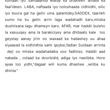
xumaan iyo samaaanba waxay ka dhaxleen amase ka
faai'ideen. LABA, naftaada iyo noloshaada cidhiidhi, silic
iyo buura gal ha gelin uma qalantidey.SADDEX, taariikh
xumo ha ku gelin arrin laga wadahadli karo,miiska
dushiisana lagu dhameyn karo. AFAR, mar haddii bulsho
la xasuuqey ama la barakiciyey ama dhibaato kale loo
geystay aanay jirin oo waxaad ka hadashey uu ahaa
siyaasad la xidhiidhta sami qeybsi,fadlan Suldaan arrinta
deji oo miiska wadahadalka soo fadhiiso. Haddii aad
nabada , colaad ka doorbidid, adiga iyo nasiibka. Hore
ayaa loo yidhi,"dagaal wiil kuma dhashee ,wiilba ku
dhinta."