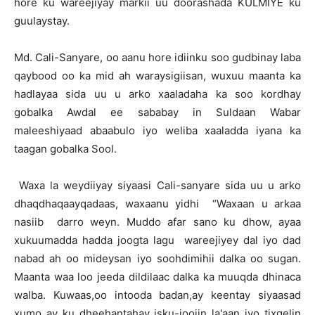
hore ku wareejiyay markii uu doorashada KULMIYE ku
guulaystay.
Md. Cali-Sanyare, oo aanu hore idiinku soo gudbinay laba
qaybood oo ka mid ah waraysigiisan, wuxuu maanta ka
hadlayaa sida uu u arko xaaladaha ka soo kordhay
gobalka Awdal ee sababay in Suldaan Wabar
maleeshiyaad abaabulo iyo weliba xaaladda iyana ka
taagan gobalka Sool.
Waxa la weydiiyay siyaasi Cali-sanyare sida uu u arko
dhaqdhaqaayqadaas, waxaanu yidhi “Waxaan u arkaa
nasiib darro weyn. Muddo afar sano ku dhow, ayaa
xukuumadda hadda joogta lagu wareejiyey dal iyo dad
nabad ah oo mideysan iyo soohdimihii dalka oo sugan.
Maanta waa loo jeeda dildilaac dalka ka muuqda dhinaca
walba. Kuwaas,oo intooda badan,ay keentay siyaasad
xumo ay ku dheehantahay isku-joojin la'aan iyo tixgelin