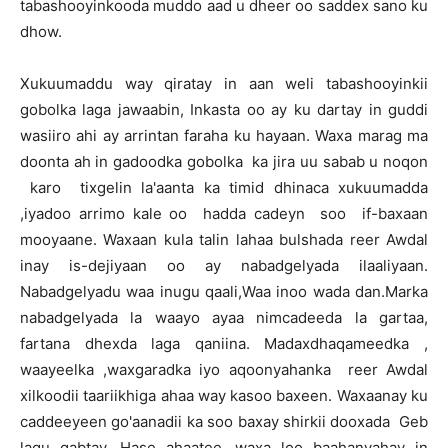
tabashooyinkooda muddo aad u dheer oo saddex sano ku
dhow.
Xukuumaddu way qiratay in aan weli tabashooyinkii
gobolka laga jawaabin, Inkasta oo ay ku dartay in guddi
wasiiro ahi ay arrintan faraha ku hayaan. Waxa marag ma
doonta ah in gadoodka gobolka ka jira uu sabab u noqon
karo tixgelin la'aanta ka timid dhinaca xukuumadda
,iyadoo arrimo kale oo hadda cadeyn soo if-baxaan
mooyaane. Waxaan kula talin lahaa bulshada reer Awdal
inay is-dejiyaan oo ay nabadgelyada ilaaliyaan.
Nabadgelyadu waa inugu qaali,Waa inoo wada dan.Marka
nabadgelyada la waayo ayaa nimcadeeda la gartaa,
fartana dhexda laga qaniina. Madaxdhaqameedka ,
waayeelka ,waxgaradka iyo aqoonyahanka reer Awdal
xilkoodii taariikhiga ahaa way kasoo baxeen. Waxaanay ku
caddeeyeen go'aanadii ka soo baxay shirkii dooxada Geb
lagu qabtay. Hase ahaatee, waxa loo baahanyahay in