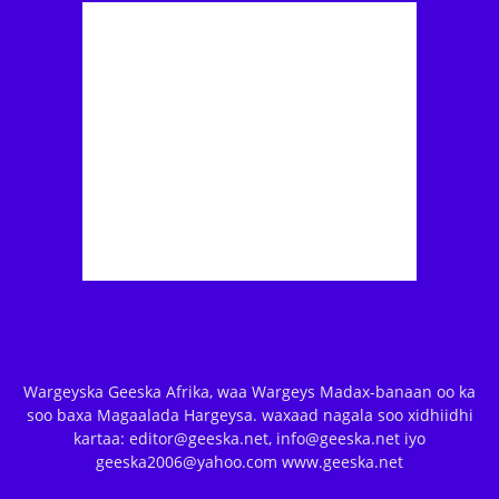
Wargeyska Geeska Afrika, waa Wargeys Madax-banaan oo ka
soo baxa Magaalada Hargeysa. waxaad nagala soo xidhiidhi
kartaa: editor@geeska.net, info@geeska.net iyo
geeska2006@yahoo.com www.geeska.net