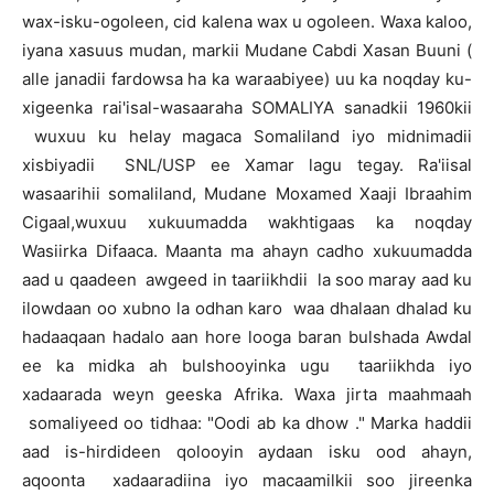
wax-isku-ogoleen, cid kalena wax u ogoleen. Waxa kaloo,
iyana xasuus mudan, markii Mudane Cabdi Xasan Buuni (
alle janadii fardowsa ha ka waraabiyee) uu ka noqday ku-
xigeenka rai'isal-wasaaraha SOMALIYA sanadkii 1960kii
wuxuu ku helay magaca Somaliland iyo midnimadii
xisbiyadii SNL/USP ee Xamar lagu tegay. Ra'iisal
wasaarihii somaliland, Mudane Moxamed Xaaji Ibraahim
Cigaal,wuxuu xukuumadda wakhtigaas ka noqday
Wasiirka Difaaca. Maanta ma ahayn cadho xukuumadda
aad u qaadeen awgeed in taariikhdii la soo maray aad ku
ilowdaan oo xubno la odhan karo waa dhalaan dhalad ku
hadaaqaan hadalo aan hore looga baran bulshada Awdal
ee ka midka ah bulshooyinka ugu taariikhda iyo
xadaarada weyn geeska Afrika. Waxa jirta maahmaah
somaliyeed oo tidhaa: "Oodi ab ka dhow ." Marka haddii
aad is-hirdideen qolooyin aydaan isku ood ahayn,
aqoonta xadaaradiina iyo macaamilkii soo jireenka