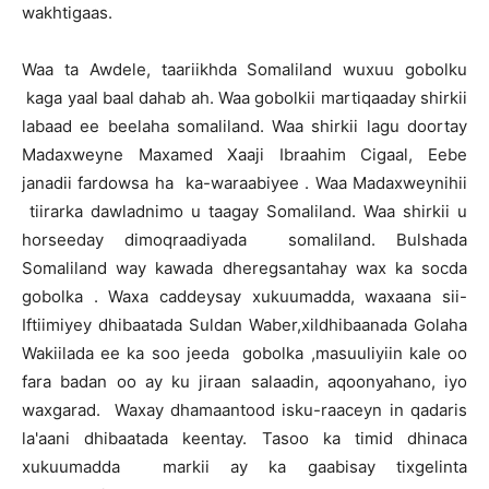
wakhtigaas.
Waa ta Awdele, taariikhda Somaliland wuxuu gobolku
kaga yaal baal dahab ah. Waa gobolkii martiqaaday shirkii
labaad ee beelaha somaliland. Waa shirkii lagu doortay
Madaxweyne Maxamed Xaaji Ibraahim Cigaal, Eebe
janadii fardowsa ha ka-waraabiyee . Waa Madaxweynihii
tiirarka dawladnimo u taagay Somaliland. Waa shirkii u
horseeday dimoqraadiyada somaliland. Bulshada
Somaliland way kawada dheregsantahay wax ka socda
gobolka . Waxa caddeysay xukuumadda, waxaana sii-
Iftiimiyey dhibaatada Suldan Waber,xildhibaanada Golaha
Wakiilada ee ka soo jeeda gobolka ,masuuliyiin kale oo
fara badan oo ay ku jiraan salaadin, aqoonyahano, iyo
waxgarad. Waxay dhamaantood isku-raaceyn in qadaris
la'aani dhibaatada keentay. Tasoo ka timid dhinaca
xukuumadda markii ay ka gaabisay tixgelinta