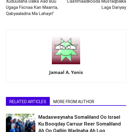
Xuduudaha Dalka Aad Buu
Caafimaadkooda Mustaqbalka
Ugaga Fiicnaa Kan Maanta,
Laga Dariyay
Qabyaaladna Ma Lahayn”
Jamaal A. Yonis
RELATED ARTICLES
MORE FROM AUTHOR
Madaxweynaha Somaliland Oo Israel
Ku Booqday Carruur Reer Somaliland
Ah Oo Qalliin Wadnaha Ah Loo