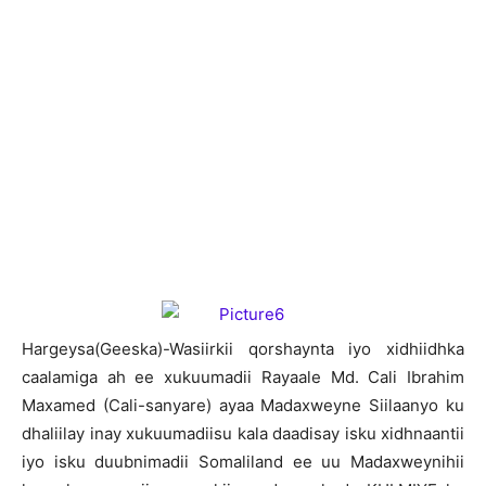
H
argeysa(Geeska)-Wasiirkii qorshaynta iyo xidhiidhka
caalamiga ah ee xukuumadii Rayaale Md. Cali Ibrahim
Maxamed (Cali-sanyare) ayaa Madaxweyne Siilaanyo ku
dhaliilay inay xukuumadiisu kala daadisay isku xidhnaantii
iyo isku duubnimadii Somaliland ee uu Madaxweynihii