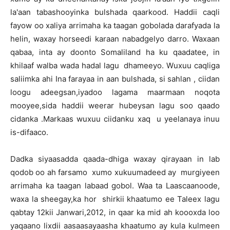
la'aan tabashooyinka bulshada qaarkood. Haddii caqli
fayow oo xaliya arrimaha ka taagan gobolada darafyada la
helin, waxay horseedi karaan nabadgelyo darro. Waxaan
qabaa, inta ay doonto Somaliland ha ku qaadatee, in
khilaaf walba wada hadal lagu dhameeyo. Wuxuu caqliga
saliimka ahi Ina farayaa in aan bulshada, si sahlan , ciidan
loogu adeegsan,iyadoo lagama maarmaan noqota
mooyee,sida haddii weerar hubeysan lagu soo qaado
cidanka .Markaas wuxuu ciidanku xaq u yeelanaya inuu
is-difaaco.
Dadka siyaasadda qaada-dhiga waxay qirayaan in lab
qodob oo ah farsamo xumo xukuumadeed ay murgiyeen
arrimaha ka taagan labaad gobol. Waa ta Laascaanoode,
waxa la sheegay,ka hor shirkii khaatumo ee Taleex lagu
qabtay 12kii Janwari,2012, in qaar ka mid ah koooxda loo
yaqaano lixdii aasaasayaasha khaatumo ay kula kulmeen