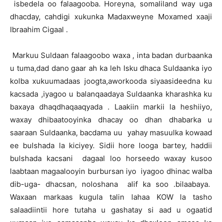
isbedela oo falaagooba. Horeyna, somaliland way uga
dhacday, cahdigi xukunka Madaxweyne Moxamed xaaji
Ibraahim Cigaal .
Markuu Suldaan falaagoobo waxa , inta badan durbaanka
u tuma,dad dano gaar ah ka leh Isku dhaca Suldaanka iyo
kolba xukuumadaas joogta,aworkooda siyaasideedna ku
kacsada ,iyagoo u balanqaadaya Suldaanka kharashka ku
baxaya dhaqdhaqaaqyada . Laakiin markii la heshiiyo,
waxay dhibaatooyinka dhacay oo dhan dhabarka u
saaraan Suldaanka, bacdama uu yahay masuulka kowaad
ee bulshada la kiciyey. Sidii hore looga bartey, haddii
bulshada kacsani dagaal loo horseedo waxay kusoo
laabtaan magaalooyin burbursan iyo iyagoo dhinac walba
dib-uga- dhacsan, noloshana alif ka soo .bilaabaya.
Waxaan markaas kugula talin lahaa KOW la tasho
salaadiintii hore tutaha u gashatay si aad u ogaatid