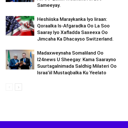
Sameeyay.
Heshiiska Maraykanka Iyo Iiraan:
Qoraalka Is-Afgaradka Oo La Soo
Saaray Iyo Xafladda Saxeexa Oo
Jimcaha Ka Dhacayso Switzerland.
Madaxweynaha Somaliland Oo
I24news U Sheegay: Kama Saarayno
Suurtagalnimada Saldhig Milateri Oo
Israa’iil Mustaqbalka Ku Yeelato