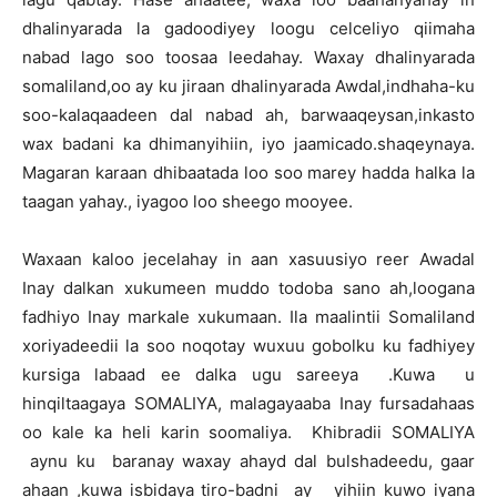
dhalinyarada la gadoodiyey loogu celceliyo qiimaha
nabad lago soo toosaa leedahay. Waxay dhalinyarada
somaliland,oo ay ku jiraan dhalinyarada Awdal,indhaha-ku
soo-kalaqaadeen dal nabad ah, barwaaqeysan,inkasto
wax badani ka dhimanyihiin, iyo jaamicado.shaqeynaya.
Magaran karaan dhibaatada loo soo marey hadda halka la
taagan yahay., iyagoo loo sheego mooyee.
Waxaan kaloo jecelahay in aan xasuusiyo reer Awadal
Inay dalkan xukumeen muddo todoba sano ah,loogana
fadhiyo Inay markale xukumaan. Ila maalintii Somaliland
xoriyadeedii la soo noqotay wuxuu gobolku ku fadhiyey
kursiga labaad ee dalka ugu sareeya .Kuwa u
hinqiltaagaya SOMALIYA, malagayaaba Inay fursadahaas
oo kale ka heli karin soomaliya. Khibradii SOMALIYA
aynu ku baranay waxay ahayd dal bulshadeedu, gaar
ahaan ,kuwa isbidaya tiro-badni ay yihiin kuwo iyana