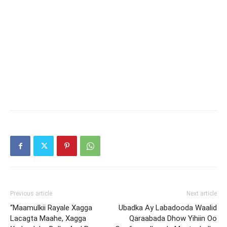
Previous article
Next article
“Maamulkii Rayale Xagga
Ubadka Ay Labadooda Waalid
Lacagta Maahe, Xagga
Qaraabada Dhow Yihiin Oo