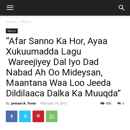
Home
Warar
Warar
“Afar Sanno Ka Hor, Ayaa
Xukuumadda Lagu
Wareejiyey Dal Iyo Dad
Nabad Ah Oo Mideysan,
Maantana Waa Loo Jeeda
Dildilaaca Dalka Ka Muuqda”
By
Jamaal A. Yonis
-
February 14, 2015
936
0