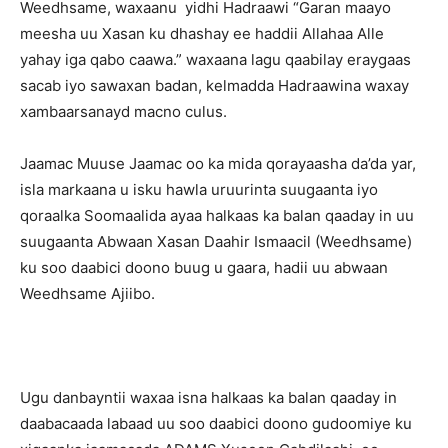
Weedhsame, waxaanu yidhi Hadraawi “Garan maayo
meesha uu Xasan ku dhashay ee haddii Allahaa Alle
yahay iga qabo caawa.” waxaana lagu qaabilay eraygaas
sacab iyo sawaxan badan, kelmadda Hadraawina waxay
xambaarsanayd macno culus.
Jaamac Muuse Jaamac oo ka mida qorayaasha da’da yar,
isla markaana u isku hawla uruurinta suugaanta iyo
qoraalka Soomaalida ayaa halkaas ka balan qaaday in uu
suugaanta Abwaan Xasan Daahir Ismaacil (Weedhsame)
ku soo daabici doono buug u gaara, hadii uu abwaan
Weedhsame Ajiibo.
Ugu danbayntii waxaa isna halkaas ka balan qaaday in
daabacaada labaad uu soo daabici doono gudoomiye ku