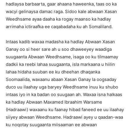
hadlaysa barbaarta, gaar ahaana haweenka, taas oo ka
wacyi gelinaysa damac raga. Sidoo kale abwaan Xasan
Weedhsame ayaa daaha ka rogay maanso ka hadlay
arrimaha ictiraafka ee caqabadaha ku ah Somaliland.
Intaas kadib waxaa madasha ka hadlay Abwaan Xasan
Ganay oo si heer sare ah u soo dhaweeyey waadiga
suugaanta Abwaan Weedhsame, isaga oo ku tilmaamay
dadkii ka reebi lahaa suugaanta, isla markaana u hiilin
lahaa hidaha suuban ee ku dheehan dhaqanka
Soomaalida, waxaanu abaan Xasan Ganay la oogsaday
duco uu ilaahay uga baryey Weedhsame inuu ku shubo
intaas iyo in ka badan oo suugaan ah. Waxaa isna halkaas
ka hadlay Abwaan Maxamed Ibraahim Warsame
(Hadraawi) waxaanu ku faanay hibad faneed ee uu ilaahay
siiyey abwaan Weedhsame. Hadraawi ayey u qaadan-waa
ku noqotay suugaanta miisaaman ee abwaan