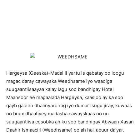
H
argeysa (Geeska)-Madal il yartu is qabatay oo loogu
magac daray cawayska Weedhsame iyo waadiga
suugaantiisaayaa xalay lagu soo bandhigay Hotel
Maansoor ee magaalada Hargeysa, kaas oo ay ka soo
qayb galeen dhalinyaro rag iyo dumar isugu jiray, kuwaas
oo buux dhaafiyey madasha cawayskaas oo uu
suugaantiisa cosobka ah ku soo bandhigay Abwaan Xasan
Daahir Ismaaciil (Weedhsame) oo ah hal-abuur da’yar.