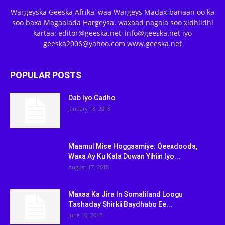
Wargeyska Geeska Afrika, waa Wargeys Madax-banaan oo ka
soo baxa Magaalada Hargeysa. waxaad nagala soo xidhiidhi
kartaa: editor@geeska.net, info@geeska.net iyo
geeska2006@yahoo.com www.geeska.net
POPULAR POSTS
Dab Iyo Cadho
January 18, 2018
Maamul Mise Hoggaamiye: Qeexdooda,
Waxa Ay Ku Kala Duwan Yihiin Iyo...
August 17, 2018
Maxaa Ka Jira In Somaliland Loogu
Tashaday Shirkii Baydhabo Ee...
June 10, 2018