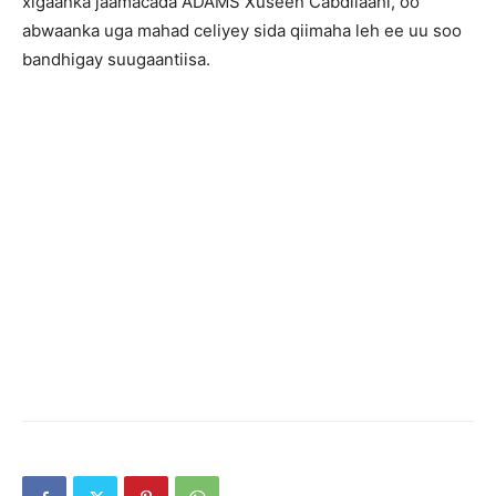
xigaanka jaamacada ADAMS Xuseen Cabdilaahi, oo
abwaanka uga mahad celiyey sida qiimaha leh ee uu soo
bandhigay suugaantiisa.