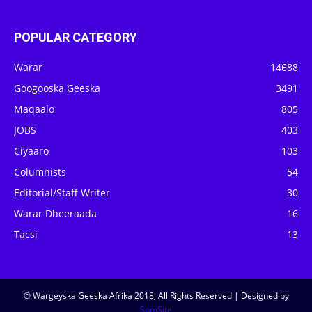
POPULAR CATEGORY
Warar
14688
Googooska Geeska
3491
Maqaalo
805
JOBS
403
Ciyaaro
103
Columnists
54
Editorial/Staff Writer
30
Warar Dheeraada
16
Tacsi
13
© Wargeyska Geeska Afrika 2018, All Rights Reserved | Designed by
SomSite