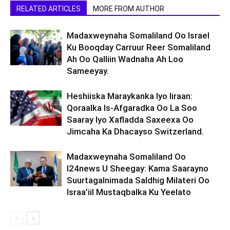
RELATED ARTICLES
MORE FROM AUTHOR
Madaxweynaha Somaliland Oo Israel
Ku Booqday Carruur Reer Somaliland
Ah Oo Qalliin Wadnaha Ah Loo
Sameeyay.
Heshiiska Maraykanka Iyo Iiraan:
Qoraalka Is-Afgaradka Oo La Soo
Saaray Iyo Xafladda Saxeexa Oo
Jimcaha Ka Dhacayso Switzerland.
Madaxweynaha Somaliland Oo
I24news U Sheegay: Kama Saarayno
Suurtagalnimada Saldhig Milateri Oo
Israa’iil Mustaqbalka Ku Yeelato