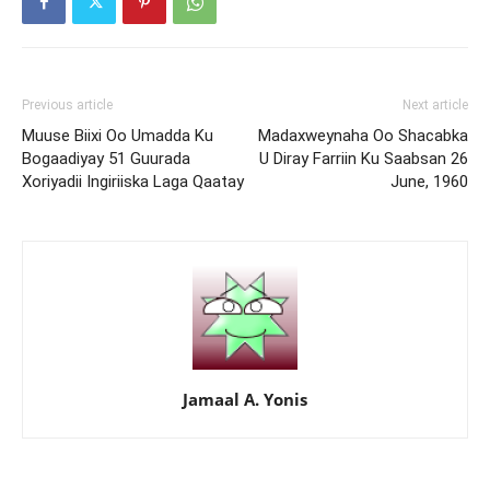
Previous article
Next article
Muuse Biixi Oo Umadda Ku
Madaxweynaha Oo Shacabka
Bogaadiyay 51 Guurada
U Diray Farriin Ku Saabsan 26
Xoriyadii Ingiriiska Laga Qaatay
June, 1960
Jamaal A. Yonis