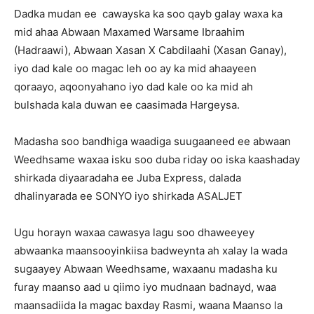
Dadka mudan ee cawayska ka soo qayb galay waxa ka
mid ahaa Abwaan Maxamed Warsame Ibraahim
(Hadraawi), Abwaan Xasan X Cabdilaahi (Xasan Ganay),
iyo dad kale oo magac leh oo ay ka mid ahaayeen
qoraayo, aqoonyahano iyo dad kale oo ka mid ah
bulshada kala duwan ee caasimada Hargeysa.
Madasha soo bandhiga waadiga suugaaneed ee abwaan
Weedhsame waxaa isku soo duba riday oo iska kaashaday
shirkada diyaaradaha ee Juba Express, dalada
dhalinyarada ee SONYO iyo shirkada ASALJET
Ugu horayn waxaa cawasya lagu soo dhaweeyey
abwaanka maansooyinkiisa badweynta ah xalay la wada
sugaayey Abwaan Weedhsame, waxaanu madasha ku
furay maanso aad u qiimo iyo mudnaan badnayd, waa
maansadiida la magac baxday Rasmi, waana Maanso la