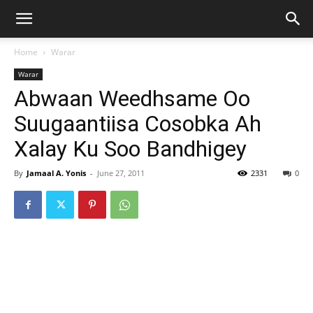
Home
Warar
Warar
Abwaan Weedhsame Oo
Suugaantiisa Cosobka Ah
Xalay Ku Soo Bandhigey
By
Jamaal A. Yonis
-
June 27, 2011
2331
0