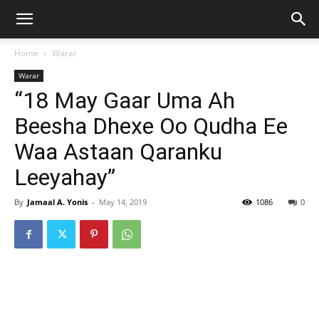
Home
Warar
Warar
“18 May Gaar Uma Ah
Beesha Dhexe Oo Qudha Ee
Waa Astaan Qaranku
Leeyahay”
By
Jamaal A. Yonis
-
May 14, 2019
1086
0