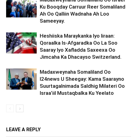
Ku Booqday Carruur Reer Somaliland
Ah Oo Qalliin Wadnaha Ah Loo
Sameeyay.
Heshiiska Maraykanka Iyo Iiraan:
Qoraalka Is-Afgaradka Oo La Soo
Saaray Iyo Xafladda Saxeexa Oo
Jimcaha Ka Dhacayso Switzerland.
Madaxweynaha Somaliland Oo
I24news U Sheegay: Kama Saarayno
Suurtagalnimada Saldhig Milateri Oo
Israa’iil Mustaqbalka Ku Yeelato
LEAVE A REPLY