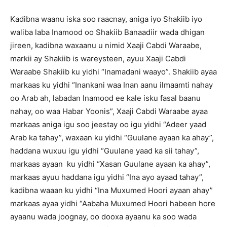
Kadibna waanu iska soo raacnay, aniga iyo Shakiib iyo
waliba laba Inamood oo Shakiib Banaadiir wada dhigan
jireen, kadibna waxaanu u nimid Xaaji Cabdi Waraabe,
markii ay Shakiib is wareysteen, ayuu Xaaji Cabdi
Waraabe Shakiib ku yidhi “Inamadani waayo”. Shakiib ayaa
markaas ku yidhi “Inankani waa Inan aanu ilmaamti nahay
oo Arab ah, labadan Inamood ee kale isku fasal baanu
nahay, oo waa Habar Yoonis”, Xaaji Cabdi Waraabe ayaa
markaas aniga igu soo jeestay oo igu yidhi “Adeer yaad
Arab ka tahay”, waxaan ku yidhi “Guulane ayaan ka ahay”,
haddana wuxuu igu yidhi “Guulane yaad ka sii tahay”,
markaas ayaan ku yidhi “Xasan Guulane ayaan ka ahay”,
markaas ayuu haddana igu yidhi “Ina ayo ayaad tahay”,
kadibna waaan ku yidhi “Ina Muxumed Hoori ayaan ahay”
markaas ayaa yidhi “Aabaha Muxumed Hoori habeen hore
ayaanu wada joognay, oo dooxa ayaanu ka soo wada