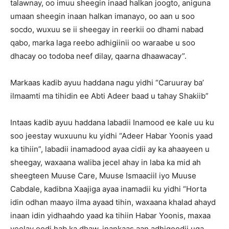
talawnay, oo imuu sheegin inaad halkan joogto, aniguna
umaan sheegin inaan halkan imanayo, oo aan u soo
socdo, wuxuu se ii sheegay in reerkii oo dhami nabad
qabo, marka laga reebo adhigiinii oo waraabe u soo
dhacay oo todoba neef dilay, qaarna dhaawacay”.
Markaas kadib ayuu haddana nagu yidhi “Caruuray ba’
ilmaamti ma tihidin ee Abti Adeer baad u tahay Shakiib”
Intaas kadib ayuu haddana labadii Inamood ee kale uu ku
soo jeestay wuxuunu ku yidhi “Adeer Habar Yoonis yaad
ka tihiin”, labadii inamadood ayaa cidii ay ka ahaayeen u
sheegay, waxaana waliba jecel ahay in laba ka mid ah
sheegteen Muuse Care, Muuse Ismaaciil iyo Muuse
Cabdale, kadibna Xaajiga ayaa inamadii ku yidhi “Horta
idin odhan maayo ilma ayaad tihin, waxaana khalad ahayd
inaan idin yidhaahdo yaad ka tihiin Habar Yoonis, maxaa
yeelay oodi hab ka dhaw, inankaas aan adhigoodii uga