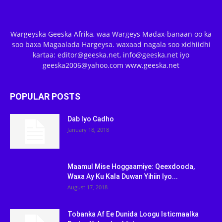
Wargeyska Geeska Afrika, waa Wargeys Madax-banaan oo ka
soo baxa Magaalada Hargeysa. waxaad nagala soo xidhiidhi
kartaa: editor@geeska.net, info@geeska.net iyo
geeska2006@yahoo.com www.geeska.net
POPULAR POSTS
Dab Iyo Cadho
January 18, 2018
Maamul Mise Hoggaamiye: Qeexdooda,
Waxa Ay Ku Kala Duwan Yihiin Iyo...
August 17, 2018
Tobanka Af Ee Dunida Loogu Isticmaalka