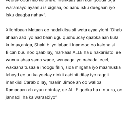
waramayo ayaanu is xignaa, oo aanu isku deegaan iyo
isku daaqba nahay”.
Xildhibaan Mataan oo hadalkiisa sii wata ayaa yidhi “Dhab
ahaan aad iyo aad baan ugu qushuucay qaabka aan kula
kulmay,aniga, Shakiib iyo labadii Inamood oo kalena si
fiican buu noo qaabilay, markaas ALLE ha u naxariisto, ee
wuxuu ahaa samo wade, wanaaga iyo nabada jecel,
waxaana tusaale inoogu filin, sida milgaha iyo maamuska
lahayd ee uu ka yeelay ninkii aabihii dilay iyo raggii
inankiisi Carab dilay, maalin Jimce ah oo waliba
Ramadaan ah ayuu dhintay, ee ALLE godka ha u nuuro, oo
jannadii ha ka waraabiyo”