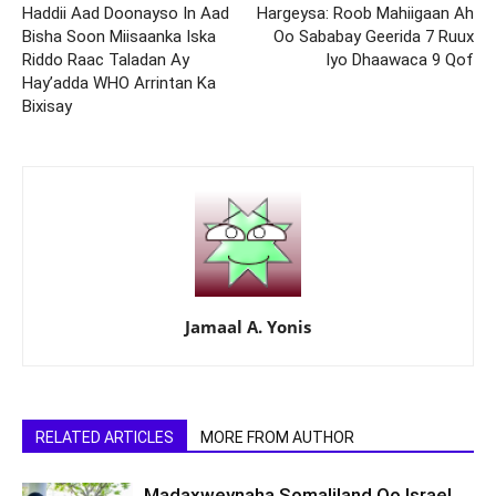
Haddii Aad Doonayso In Aad
Hargeysa: Roob Mahiigaan Ah
Bisha Soon Miisaanka Iska
Oo Sababay Geerida 7 Ruux
Riddo Raac Taladan Ay
Iyo Dhaawaca 9 Qof
Hay’adda WHO Arrintan Ka
Bixisay
Jamaal A. Yonis
RELATED ARTICLES
MORE FROM AUTHOR
Madaxweynaha Somaliland Oo Israel