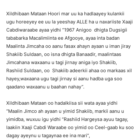
Xildhibaan Mataan Hoori mar uu ka hadlaayey kulankii
ugu horeeyey ee uu la yeeshay ALLE ha u naxariiste Xaaji
Cabdiwaraabe ayaa yidhi “1967 Anigoo dhigta Dugsigii
tababarka Macalimiinta ee Afgooye, ayaa inta badan
Maalinta Jimcaha oo aanu fasax ahayn ayaan u iman jiray
Shakiib Suldaan, oo isna dhigta Banaadir, maalintaas
Jimcahana waxaanu u tagi jirnay aniga iyo Shakiib,
Rashiid Suldaan, oo Shakiib adeerkii ahaa oo markaas xil
hayey,waxaana ugu tagi jirnay si aanu hadba uga soo
qaadano waxaanu u baahan nahay”.
Xildhibaan Mataan oo hadalkiisa sii wata ayaa yidhi
“Maalin Jimco ah ayaan u yimid Shakiib, markii aanu u
yimidba, wuxuu igu yidhi “Rashiid Hargeysa ayuu tagay,
laakiin Xaaji Cabdi Waraabe oo yimid oo Ceel-gaab ku soo
dagay ayeynu u tagaynaa ee ina mari”,