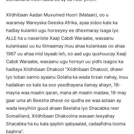
Xildhibaan Aadan Muxumed Hoori (Mataan), oo u
waramay Wareyska Geeska Afrika, ayaa sidoo kale ka
hadlay kulankii ugu horeeyey ee dhexmaray isaga iyo
ALLE ha u naxariiste Xaaji Cabdi Waraabe, waxaanu
kulankaasi uu ku tilmaamay inuu ahaa kulankaas oo ahaa
1967 uu ahaa mid layaab leh, oo aad ugu qushuucay Xaaji
Cabdi Waraabe, waxaanu ugu horeyn uu yidhi isagoo ka
hadlaya Xildhibaan Dhakool “Xildhibaan Dhakool, dhawr
iyo toban sanno ayaanu Golaha ka wada tirsan nahay, inuu
hadalkan oo kale ka soo yeedhayana ilamay ahayn, 18-
mayna waa maalin qaran, mana ah maalin madaw, 18-may
gaar uma ah Beesha dhexe oo qudha ee waa astaan ay
wada leeyihiin guud ahaan Beelaha iyo Shacabka reer
Somaliland, Xildhibaan Dhakoolna waxaan leeyahay
Shacabka ha ku kala qaybin qabyaalad, cadaafidna looma
baahna”.