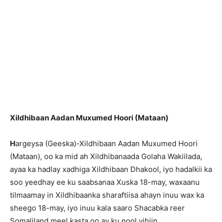
Xildhibaan Aadan Muxumed Hoori (Mataan)
H
argeysa (Geeska)-Xildhibaan Aadan Muxumed Hoori
(Mataan), oo ka mid ah Xildhibanaada Golaha Wakiilada,
ayaa ka hadlay xadhiga Xildhibaan Dhakool, iyo hadalkii ka
soo yeedhay ee ku saabsanaa Xuska 18-may, waxaanu
tilmaamay in Xildhibaanka sharaftiisa ahayn inuu wax ka
sheego 18-may, iyo inuu kala saaro Shacabka reer
Somaliland meel kasta oo ay ku nool yihiin.