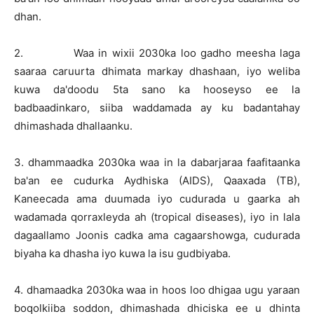
dhan.
2. Waa in wixii 2030ka loo gadho meesha laga
saaraa caruurta dhimata markay dhashaan, iyo weliba
kuwa da'doodu 5ta sano ka hooseyso ee la
badbaadinkaro, siiba waddamada ay ku badantahay
dhimashada dhallaanku.
3. dhammaadka 2030ka waa in la dabarjaraa faafitaanka
ba'an ee cudurka Aydhiska (AIDS), Qaaxada (TB),
Kaneecada ama duumada iyo cudurada u gaarka ah
wadamada qorraxleyda ah (tropical diseases), iyo in lala
dagaallamo Joonis cadka ama cagaarshowga, cudurada
biyaha ka dhasha iyo kuwa la isu gudbiyaba.
4. dhamaadka 2030ka waa in hoos loo dhigaa ugu yaraan
boqolkiiba soddon, dhimashada dhiciska ee u dhinta