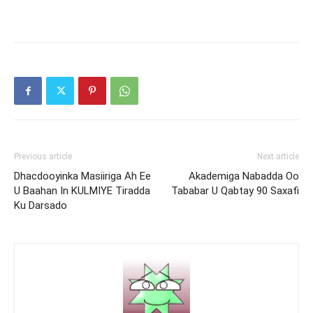
Previous article
Next article
Dhacdooyinka Masiiriga Ah Ee
Akademiga Nabadda Oo
U Baahan In KULMIYE Tiradda
Tababar U Qabtay 90 Saxafi
Ku Darsado