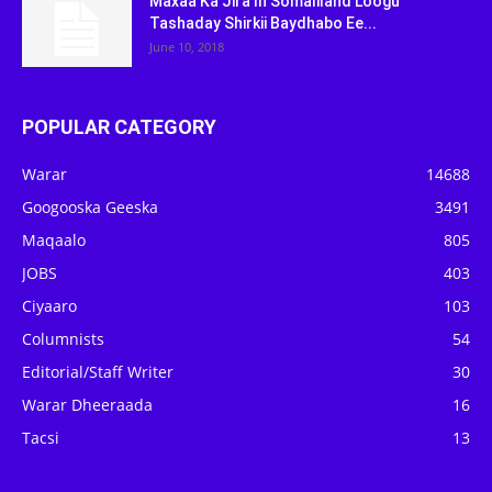
Maxaa Ka Jira In Somaliland Loogu
Tashaday Shirkii Baydhabo Ee...
June 10, 2018
POPULAR CATEGORY
Warar
14688
Googooska Geeska
3491
Maqaalo
805
JOBS
403
Ciyaaro
103
Columnists
54
Editorial/Staff Writer
30
Warar Dheeraada
16
Tacsi
13