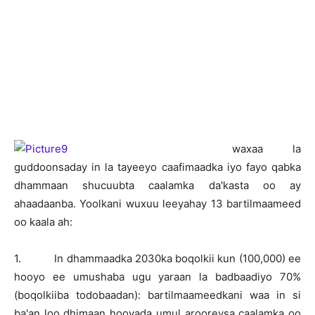
w
axaa la
guddoonsaday in la tayeeyo caafimaadka iyo fayo qabka
dhammaan shucuubta caalamka da'kasta oo ay
ahaadaanba. Yoolkani wuxuu leeyahay 13 bartilmaameed
oo kaala ah:
1. In dhammaadka 2030ka boqolkii kun (100,000) ee
hooyo ee umushaba ugu yaraan la badbaadiyo 70%
(boqolkiiba todobaadan): bartilmaameedkani waa in si
ba'an loo dhimaan hooyada umul arooreysa caalamka oo