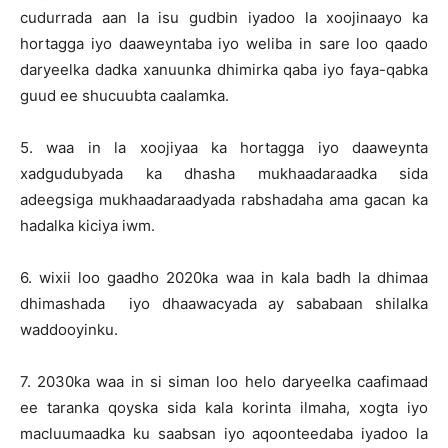
cudurrada aan la isu gudbin iyadoo la xoojinaayo ka
hortagga iyo daaweyntaba iyo weliba in sare loo qaado
daryeelka dadka xanuunka dhimirka qaba iyo faya-qabka
guud ee shucuubta caalamka.
5. waa in la xoojiyaa ka hortagga iyo daaweynta
xadgudubyada ka dhasha mukhaadaraadka sida
adeegsiga mukhaadaraadyada rabshadaha ama gacan ka
hadalka kiciya iwm.
6. wixii loo gaadho 2020ka waa in kala badh la dhimaa
dhimashada iyo dhaawacyada ay sababaan shilalka
waddooyinku.
7. 2030ka waa in si siman loo helo daryeelka caafimaad
ee taranka qoyska sida kala korinta ilmaha, xogta iyo
macluumaadka ku saabsan iyo aqoonteedaba iyadoo la