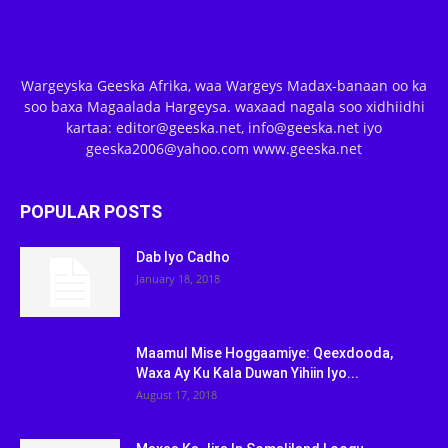
Wargeyska Geeska Afrika, waa Wargeys Madax-banaan oo ka
soo baxa Magaalada Hargeysa. waxaad nagala soo xidhiidhi
kartaa: editor@geeska.net, info@geeska.net iyo
geeska2006@yahoo.com www.geeska.net
POPULAR POSTS
Dab Iyo Cadho
January 18, 2018
Maamul Mise Hoggaamiye: Qeexdooda,
Waxa Ay Ku Kala Duwan Yihiin Iyo...
August 17, 2018