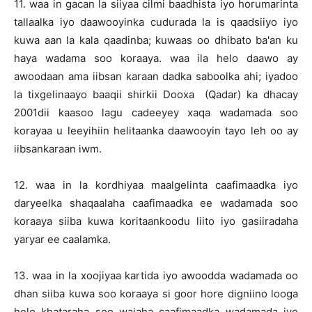
11. waa in gacan la siiyaa cilmi baadhista iyo horumarinta
tallaalka iyo daawooyinka cudurada la is qaadsiiyo iyo
kuwa aan la kala qaadinba; kuwaas oo dhibato ba'an ku
haya wadama soo koraaya. waa ila helo daawo ay
awoodaan ama iibsan karaan dadka saboolka ahi; iyadoo
la tixgelinaayo baaqii shirkii Dooxa (Qadar) ka dhacay
2001dii kaasoo lagu cadeeyey xaqa wadamada soo
korayaa u leeyihiin helitaanka daawooyin tayo leh oo ay
iibsankaraan iwm.
12. waa in la kordhiyaa maalgelinta caafimaadka iyo
daryeelka shaqaalaha caafimaadka ee wadamada soo
koraaya siiba kuwa koritaankoodu liito iyo gasiiradaha
yaryar ee caalamka.
13. waa in la xoojiyaa kartida iyo awoodda wadamada oo
dhan siiba kuwa soo koraaya si goor hore digniino looga
helo khataraha soo wajaha caafimaadka wadamada iyo