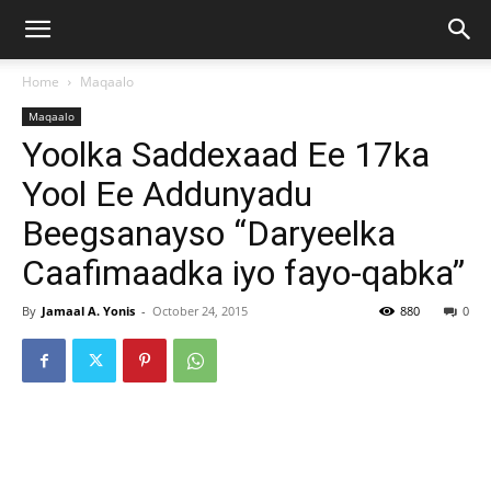
Home
Maqaalo
Maqaalo
Yoolka Saddexaad Ee 17ka
Yool Ee Addunyadu
Beegsanayso “Daryeelka
Caafimaadka iyo fayo-qabka”
By
Jamaal A. Yonis
-
October 24, 2015
880
0