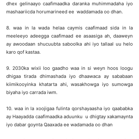
dhex gelinaayo caafimaadka daranka muhimmadaha iyo
mashaariicda horumarineed ee waddamada oo dhan.
8. waa in la wada helaa caymis caafimaad sida in la
meeleeyo adeegga caafimaad ee asaasiga ah, daaweyn
ay awoodaan shucuubta saboolka ahi iyo tallaal uu helo
karo qof kastaa.
9. 2030ka wixii loo gaadho waa in si weyn hoos loogu
dhigaa tirada dhimashada iyo dhaawaca ay sababaan
kiimikooyinka khatarta ahi, wasakhowga iyo sumowga
biyaha iyo carrada iwm.
10. waa in la xoojigaa fulinta qorshayaasha iyo qaababka
ay Haayadda caafimaadka aduunku u dhigtay xakamaynta
iyo dabar goynta Qaaxada ee wadamada oo dhan