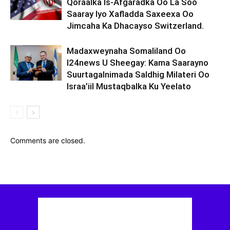
Qoraalka Is-Afgaradka Oo La Soo
Saaray Iyo Xafladda Saxeexa Oo
Jimcaha Ka Dhacayso Switzerland.
Madaxweynaha Somaliland Oo
I24news U Sheegay: Kama Saarayno
Suurtagalnimada Saldhig Milateri Oo
Israa’iil Mustaqbalka Ku Yeelato
Comments are closed.