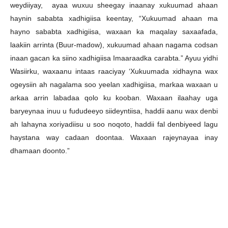
weydiiyay, ayaa wuxuu sheegay inaanay xukuumad ahaan
haynin sababta xadhigiisa keentay, “Xukuumad ahaan ma
hayno sababta xadhigiisa, waxaan ka maqalay saxaafada,
laakiin arrinta (Buur-madow), xukuumad ahaan nagama codsan
inaan gacan ka siino xadhigiisa Imaaraadka carabta.” Ayuu yidhi
Wasiirku, waxaanu intaas raaciyay ‘Xukuumada xidhayna wax
ogeysiin ah nagalama soo yeelan xadhigiisa, markaa waxaan u
arkaa arrin labadaa qolo ku kooban. Waxaan ilaahay uga
baryeynaa inuu u fududeeyo siideyntiisa, haddii aanu wax denbi
ah lahayna xoriyadiisu u soo noqoto, haddii fal denbiyeed lagu
haystana way cadaan doontaa. Waxaan rajeynayaa inay
dhamaan doonto.”