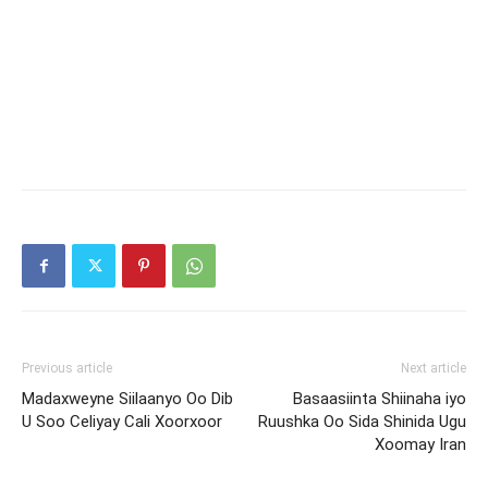
Previous article
Next article
Madaxweyne Siilaanyo Oo Dib
Basaasiinta Shiinaha iyo
U Soo Celiyay Cali Xoorxoor
Ruushka Oo Sida Shinida Ugu
Xoomay Iran