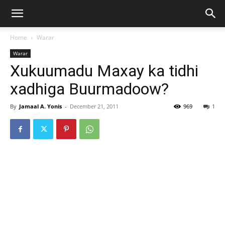
Home
Warar
Warar
Xukuumadu Maxay ka tidhi
xadhiga Buurmadoow?
By
Jamaal A. Yonis
-
December 21, 2011
969
1