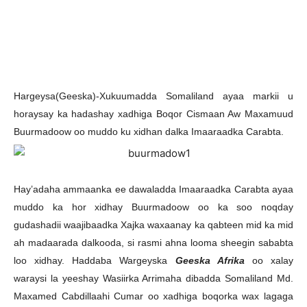
Hargeysa(Geeska)-Xukuumadda Somaliland ayaa markii u
horaysay ka hadashay xadhiga Boqor Cismaan Aw Maxamuud
Buurmadoow oo muddo ku xidhan dalka Imaaraadka Carabta.
Hay’adaha ammaanka ee dawaladda Imaaraadka Carabta ayaa
muddo ka hor xidhay Buurmadoow oo ka soo noqday
gudashadii waajibaadka Xajka waxaanay ka qabteen mid ka mid
ah madaarada dalkooda, si rasmi ahna looma sheegin sababta
loo xidhay. Haddaba Wargeyska
Geeska Afrika
oo xalay
waraysi la yeeshay Wasiirka Arrimaha dibadda Somaliland Md.
Maxamed Cabdillaahi Cumar oo xadhiga boqorka wax lagaga