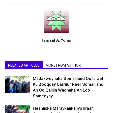
Jamaal A. Yonis
RELATED ARTICLES
MORE FROM AUTHOR
Madaxweynaha Somaliland Oo Israel
Ku Booqday Carruur Reer Somaliland
Ah Oo Qalliin Wadnaha Ah Loo
Sameeyay.
Heshiiska Maraykanka Iyo Iiraan: