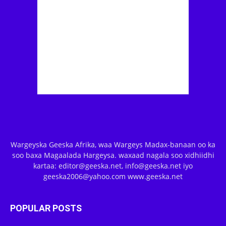
Wargeyska Geeska Afrika, waa Wargeys Madax-banaan oo ka
soo baxa Magaalada Hargeysa. waxaad nagala soo xidhiidhi
kartaa: editor@geeska.net, info@geeska.net iyo
geeska2006@yahoo.com www.geeska.net
POPULAR POSTS