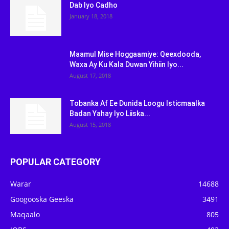
Dab Iyo Cadho
January 18, 2018
Maamul Mise Hoggaamiye: Qeexdooda,
Waxa Ay Ku Kala Duwan Yihiin Iyo...
August 17, 2018
Tobanka Af Ee Dunida Loogu Isticmaalka
Badan Yahay Iyo Liiska...
August 15, 2018
POPULAR CATEGORY
Warar
14688
Googooska Geeska
3491
Maqaalo
805