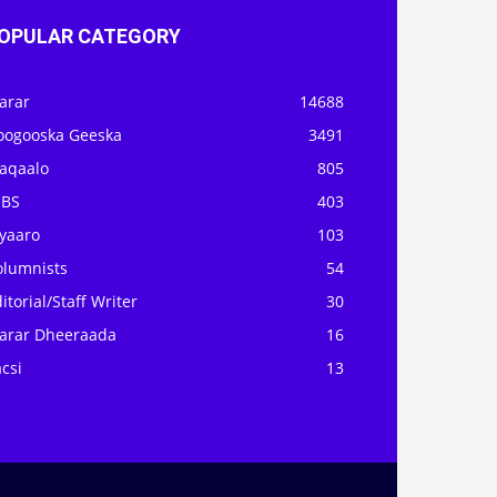
OPULAR CATEGORY
arar
14688
oogooska Geeska
3491
aqaalo
805
OBS
403
iyaaro
103
olumnists
54
itorial/Staff Writer
30
arar Dheeraada
16
csi
13