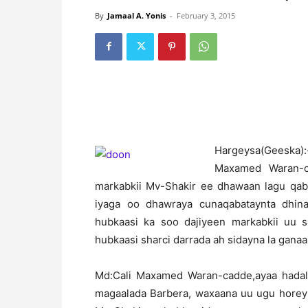
By
Jamaal A. Yonis
-
February 3, 2015
H
argeysa(Geeska
Maxamed Waran-c
markabkii Mv-Shakir ee dhawaan lagu qabt
iyaga oo dhawraya cunaqabataynta dhin
hubkaasi ka soo dajiyeen markabkii uu s
hubkaasi sharci darrada ah sidayna la ganaa
Md:Cali Maxamed Waran-cadde,ayaa hadalk
magaalada Barbera, waxaana uu ugu horeyn