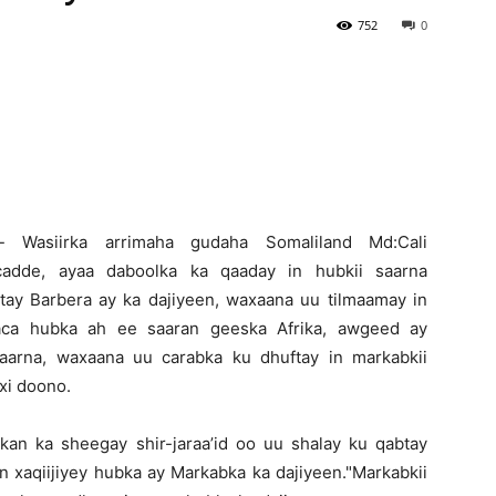
752
0
Newspaper
):- Wasiirka arrimaha gudaha Somaliland Md:Cali
adde, ayaa daboolka ka qaaday in hubkii saarna
ay Barbera ay ka dajiyeen, waxaana uu tilmaamay in
aca hubka ah ee saaran geeska Afrika, awgeed ay
aarna, waxaana uu carabka ku dhuftay in markabkii
xi doono.
an ka sheegay shir-jaraa’id oo uu shalay ku qabtay
 xaqiijiyey hubka ay Markabka ka dajiyeen."Markabkii