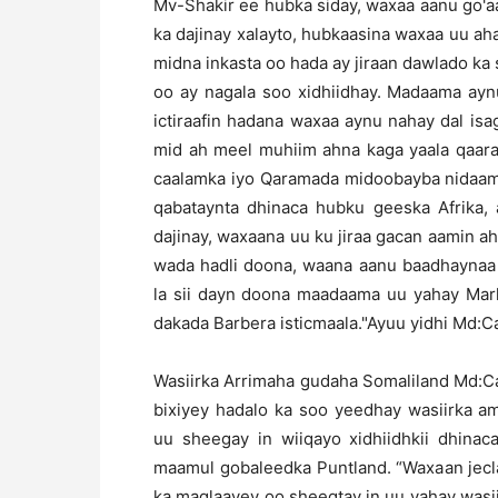
Mv-Shakir ee hubka siday, waxaa aanu go'a
ka dajinay xalayto, hubkaasina waxaa uu ah
midna inkasta oo hada ay jiraan dawlado ka 
oo ay nagala soo xidhiidhay. Madaama aynu
ictiraafin hadana waxaa aynu nahay dal isa
mid ah meel muhiim ahna kaga yaala qaara
caalamka iyo Qaramada midoobayba nidaam
qabataynta dhinaca hubku geeska Afrika
dajinay, waxaana uu ku jiraa gacan aamin 
wada hadli doona, waana aanu baadhaynaa i
la sii dayn doona maadaama uu yahay Mark
dakada Barbera isticmaala."Ayuu yidhi Md:
Wasiirka Arrimaha gudaha Somaliland Md:C
bixiyey hadalo ka soo yeedhay wasiirka 
uu sheegay in wiiqayo xidhiidhkii dhina
maamul gobaleedka Puntland. “Waxaan jecl
ka maqlaayey oo sheegtay in uu yahay wasii