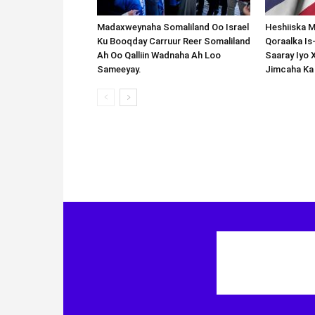
Madaxweynaha Somaliland Oo Israel
Heshiiska M
Ku Booqday Carruur Reer Somaliland
Qoraalka I
Ah Oo Qalliin Wadnaha Ah Loo
Saaray Iyo 
Sameeyay.
Jimcaha Ka