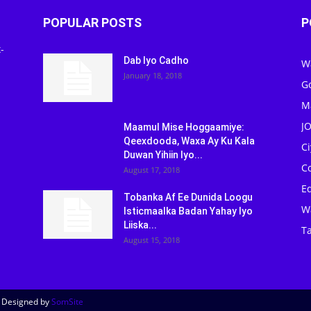
POPULAR POSTS
P
-
Dab Iyo Cadho
W
January 18, 2018
G
M
J
Maamul Mise Hoggaamiye:
Qeexdooda, Waxa Ay Ku Kala
C
Duwan Yihiin Iyo...
C
August 17, 2018
Ed
Tobanka Af Ee Dunida Loogu
W
Isticmaalka Badan Yahay Iyo
Liiska...
Ta
August 15, 2018
| Designed by
SomSite