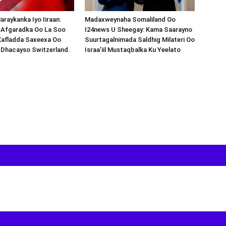
araykanka Iyo Iiraan:
Madaxweynaha Somaliland Oo
s-Afgaradka Oo La Soo
I24news U Sheegay: Kama Saarayno
Xafladda Saxeexa Oo
Suurtagalnimada Saldhig Milateri Oo
 Dhacayso Switzerland.
Israa’iil Mustaqbalka Ku Yeelato