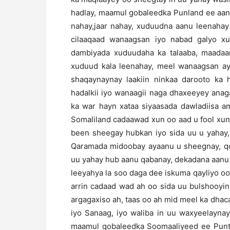
hadlay, maamul gobaleedka Punland ee aanu
nahay,jaar nahay, xuduudna aanu leenahay
cilaaqaad wanaagsan iyo nabad galyo xu
dambiyada xuduudaha ka talaaba, maadaam
xuduud kala leenahay, meel wanaagsan 
shaqaynaynay laakiin ninkaa darooto k
hadalkii iyo wanaagii naga dhaxeeyey anag
ka war hayn xataa siyaasada dawladiisa 
Somaliland cadaawad xun oo aad u fool xun 
been sheegay hubkan iyo sida uu u yahay,
Qaramada midoobay ayaanu u sheegnay, qo
uu yahay hub aanu qabanay, dekadana aanu 
leeyahya la soo daga dee iskuma qayliyo o
arrin cadaad wad ah oo sida uu bulshooyin
argagaxiso ah, taas oo ah mid meel ka dha
iyo Sanaag, iyo waliba in uu waxyeelayna
maamul gobaleedka Soomaaliyeed ee Punt