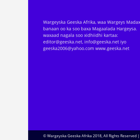
Wargeyska Geeska Afrika, waa Wargeys Madax
banaan oo ka soo baxa Magaalada Hargeysa.
waxaad nagala soo xidhiidhi kartaa:
editor@geeska.net, info@geeska.net iyo
geeska2006@yahoo.com www.geeska.net
© Wargeyska Geeska Afrika 2018, All Rights Reserved 