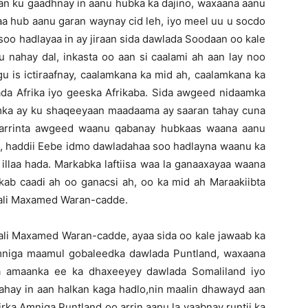
an ku gaadhnay in aanu hubka ka dajino, waxaana aanu
aa hub aanu garan waynay cid leh, iyo meel uu u socdo
soo hadlayaa in ay jiraan sida dawlada Soodaan oo kale
 nahay dal, inkasta oo aan si caalami ah aan lay noo
gu is ictiraafnay, caalamkana ka mid ah, caalamkana ka
da Afrika iyo geeska Afrikaba. Sida awgeed nidaamka
ka ay ku shaqeeyaan maadaama ay saaran tahay cuna
, arrinta awgeed waanu qabanay hubkaas waana aanu
ah, haddii Eebe idmo dawladahaa soo hadlayna waanu ka
llaa hada. Markabka laftiisa waa la ganaaxayaa waana
ab caadi ah oo ganacsi ah, oo ka mid ah Maraakiibta
Cali Maxamed Waran-cadde.
ali Maxamed Waran-cadde, ayaa sida oo kale jawaab ka
amniga maamul gobaleedka dawlada Puntland, waxaana
ca amaanka ee ka dhaxeeyey dawlada Somaliland iyo
ahay in aan halkan kaga hadlo,nin maalin dhawayd aan
rka Amniga Puntland oo arrin aanu la yaabnay runtii ka