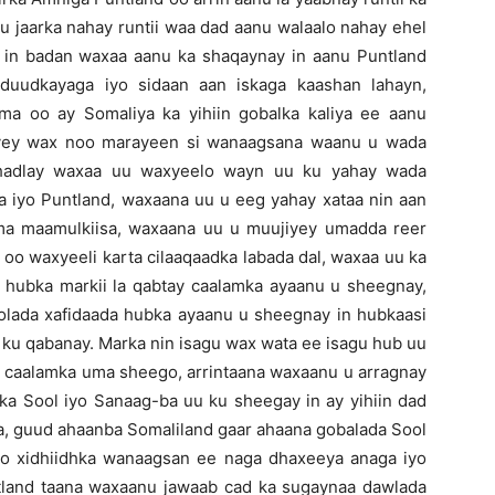
 jaarka nahay runtii waa dad aanu walaalo nahay ehel
 in badan waxaa aanu ka shaqaynay in aanu Puntland
duudkayaga iyo sidaan aan iskaga kaashan lahayn,
a oo ay Somaliya ka yihiin gobalka kaliya ee aanu
ayey wax noo marayeen si wanaagsana waanu u wada
a hadlay waxaa uu waxyeelo wayn uu ku yahay wada
a iyo Puntland, waxaana uu u eeg yahay xataa nin aan
ama maamulkiisa, waxaana uu u muujiyey umadda reer
oo waxyeeli karta cilaaqaadka labada dal, waxaa uu ka
 hubka markii la qabtay caalamka ayaanu u sheegnay,
lada xafidaada hubka ayaanu u sheegnay in hubkaasi
ku qabanay. Marka nin isagu wax wata ee isagu hub uu
o caalamka uma sheego, arrintaana waxaanu u arragnay
ka Sool iyo Sanaag-ba uu ku sheegay in ay yihiin dad
ca, guud ahaanba Somaliland gaar ahaana gobalada Sool
yo xidhiidhka wanaagsan ee naga dhaxeeya anaga iyo
land taana waxaanu jawaab cad ka sugaynaa dawlada