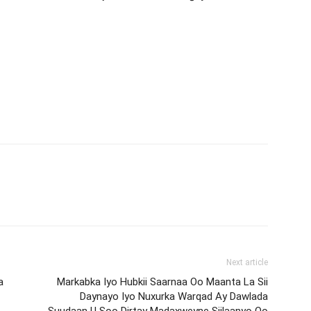
Next article
a
Markabka Iyo Hubkii Saarnaa Oo Maanta La Sii
Daynayo Iyo Nuxurka Warqad Ay Dawlada
Suudaan U Soo Dirtay Madaxweyne Siilaanyo Oo