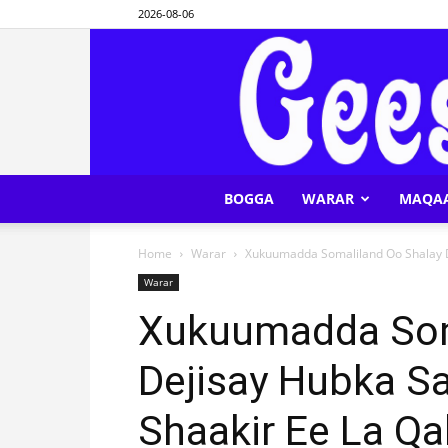
2026-08-06
BOGGA
WARAR
MAQA
Home
Warar
Xukuumadda Somaliland Oo Shalay D
Warar
Xukuumadda Som
Dejisay Hubka S
Shaakir Ee La Qa