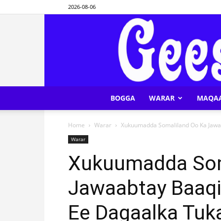
2026-08-06
BOGGA
WARAR
MAQA
Home
Warar
Xukuumadda Somaliland Oo Ka Jawa
Warar
Xukuumadda Som
Jawaabtay Baaqi
Ee Dagaalka Tuk