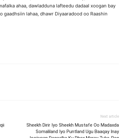
samafalka ahaa, dawladduna lafteedu dadaal xoogan bay
loo gaadhsiin lahaa, dhawr Diyaaradood oo Raashin
Next article
ii
Sheekh Dirir Iyo Sheekh Mustafe Oo Madaxda
Somaliland Iyo Puntland Ugu Baaqay Inay
Joojiyaan Dagaalka Ku Dhex Maray Tuka-Raq