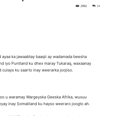
2992
24
Newspaper
 ayaa ka jawaabtay baaqii ay wadamada beesha
and iyo Puntland ku dhex maray Tukaraq, waxaanay
culays ku saarto inay weerarka joojiso.
e oo u waramay Wargeyska Geeska Afrika, wuxuu
yay inay Somaliland ku hayso weeraro joogto ah.