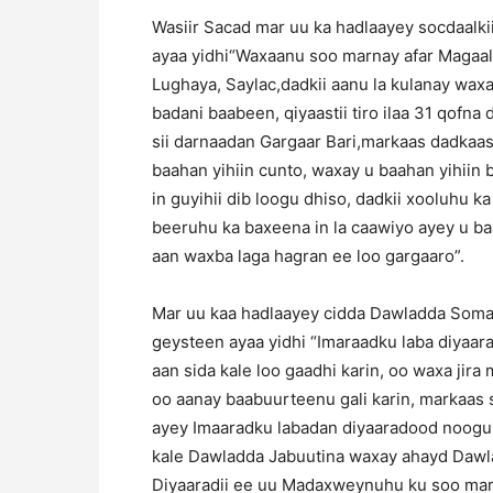
Wasiir Sacad mar uu ka hadlaayey socdaal
ayaa yidhi“Waxaanu soo marnay afar Magaalo
Lughaya, Saylac,dadkii aanu la kulanay wa
badani baabeen, qiyaastii tiro ilaa 31 qofn
sii darnaadan Gargaar Bari,markaas dadkaas
baahan yihiin cunto, waxay u baahan yihiin 
in guyihii dib loogu dhiso, dadkii xooluhu k
beeruhu ka baxeena in la caawiyo ayey u b
aan waxba laga hagran ee loo gargaaro”.
Mar uu kaa hadlaayey cidda Dawladda Somal
geysteen ayaa yidhi “Imaraadku laba diyaa
aan sida kale loo gaadhi karin, oo waxa jir
oo aanay baabuurteenu gali karin, markaas 
ayey Imaaradku labadan diyaaradood noogu 
kale Dawladda Jabuutina waxay ahayd Dawla
Diyaaradii ee uu Madaxweynuhu ku soo mara