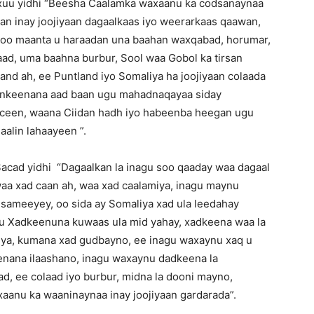
uxuu yidhi “Beesha Caalamka waxaanu ka codsanaynaa
ran inay joojiyaan dagaalkaas iyo weerarkaas qaawan,
l, oo maanta u haraadan una baahan waxqabad, horumar,
aad, uma baahna burbur, Sool waa Gobol ka tirsan
and ah, ee Puntland iyo Somaliya ha joojiyaan colaada
dankeenana aad baan ugu mahadnaqayaa siday
aceen, waana Ciidan hadh iyo habeenba heegan ugu
aalin lahaayeen ”.
Sacad yidhi “Dagaalkan la inagu soo qaaday waa dagaal
waa xad caan ah, waa xad caalamiya, inagu maynu
aa sameeyey, oo sida ay Somaliya xad ula leedahay
yuu Xadkeenuna kuwaas ula mid yahay, xadkeena waa la
iya, kumana xad gudbayno, ee inagu waxaynu xaq u
enana ilaashano, inagu waxaynu dadkeena la
, ee colaad iyo burbur, midna la dooni mayno,
anu ka waaninaynaa inay joojiyaan gardarada”.