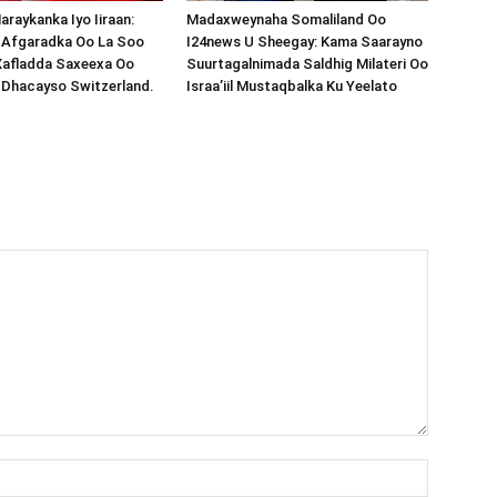
araykanka Iyo Iiraan:
Madaxweynaha Somaliland Oo
s-Afgaradka Oo La Soo
I24news U Sheegay: Kama Saarayno
Xafladda Saxeexa Oo
Suurtagalnimada Saldhig Milateri Oo
 Dhacayso Switzerland.
Israa’iil Mustaqbalka Ku Yeelato