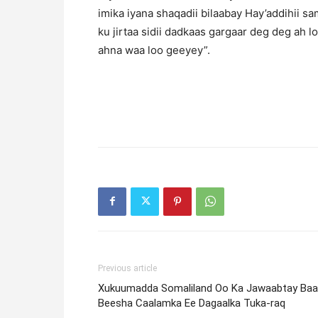
imika iyana shaqadii bilaabay Hay’addihii 
ku jirtaa sidii dadkaas gargaar deg deg ah 
ahna waa loo geeyey”.
Previous article
Xukuumadda Somaliland Oo Ka Jawaabtay Baaq
Beesha Caalamka Ee Dagaalka Tuka-raq