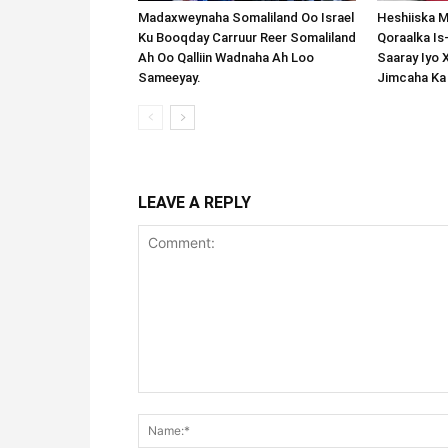
Madaxweynaha Somaliland Oo Israel
Heshiiska M
Ku Booqday Carruur Reer Somaliland
Qoraalka I
Ah Oo Qalliin Wadnaha Ah Loo
Saaray Iyo 
Sameeyay.
Jimcaha Ka
LEAVE A REPLY