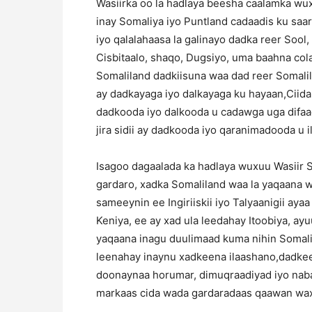
Wasiirka oo la hadlaya beesha caalamka w
inay Somaliya iyo Puntland cadaadis ku saa
iyo qalalahaasa la galinayo dadka reer Soo
Cisbitaalo, shaqo, Dugsiyo, uma baahna col
Somaliland dadkiisuna waa dad reer Somalil
ay dadkayaga iyo dalkayaga ku hayaan,Cii
dadkooda iyo dalkooda u cadawga uga difa
jira sidii ay dadkooda iyo qaranimadooda u il
Isagoo dagaalada ka hadlaya wuxuu Wasiir 
gardaro, xadka Somaliland waa la yaqaana 
sameeynin ee Ingiriiskii iyo Talyaanigii ay
Keniya, ee ay xad ula leedahay Itoobiya, a
yaqaana inagu duulimaad kuma nihin Somal
leenahay inaynu xadkeena ilaashano,dadke
doonaynaa horumar, dimuqraadiyad iyo nabad
markaas cida wada gardaradaas qaawan waxa