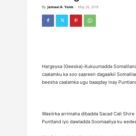
By
Jamaal A. Yonis
-
May 26, 2018
Hargeysa (Geeska)-Xukuumadda Somaliland
caalamku ka soo saareen dagaalkii Somalil
beesha caalamka ugu baaqday inay Puntland 
Wasiirka arrimaha dibadda Sacad Cali Shir
Puntland iyo dawladda Soomaaliya ku eedee