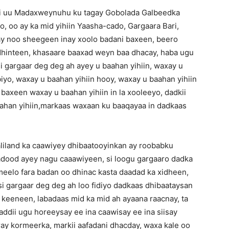
kii uu Madaxweynuhu ku tagay Gobolada Galbeedka
, oo ay ka mid yihiin Yaasha-cado, Gargaara Bari,
xay noo sheegeen inay xoolo badani baxeen, beero
a dhinteen, khasaare baaxad weyn baa dhacay, haba ugu
i gargaar deg deg ah ayey u baahan yihiin, waxay u
biyo, waxay u baahan yihiin hooy, waxay u baahan yihiin
a baxeen waxay u baahan yihiin in la xooleeyo, dadkii
aahan yihiin,markaas waxaan ku baaqayaa in dadkaas
iland ka caawiyey dhibaatooyinkan ay roobabku
radood ayey nagu caaawiyeen, si loogu gargaaro dadka
a meelo fara badan oo dhinac kasta daadad ka xidheen,
si gargaar deg deg ah loo fidiyo dadkaas dhibaataysan
keeneen, labadaas mid ka mid ah ayaana raacnay, ta
ddii ugu horeeysay ee ina caawisay ee ina siisay
y kormeerka, markii aafadani dhacday, waxa kale oo