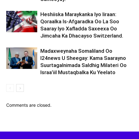
Heshiiska Maraykanka Iyo Iiraan:
Qoraalka Is-Afgaradka Oo La Soo
Saaray Iyo Xafladda Saxeexa Oo
Jimcaha Ka Dhacayso Switzerland.
Madaxweynaha Somaliland Oo
I24news U Sheegay: Kama Saarayno
Suurtagalnimada Saldhig Milateri Oo
Israa’iil Mustaqbalka Ku Yeelato
Comments are closed.