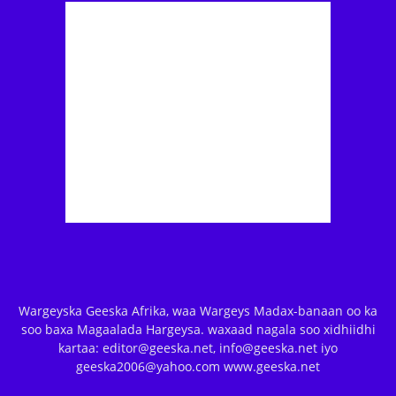
Wargeyska Geeska Afrika, waa Wargeys Madax-banaan oo ka
soo baxa Magaalada Hargeysa. waxaad nagala soo xidhiidhi
kartaa: editor@geeska.net, info@geeska.net iyo
geeska2006@yahoo.com www.geeska.net