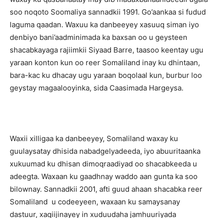
soo noqoto Soomaliya sannadkii 1991. Go’aankaa si fudud
laguma qaadan. Waxuu ka danbeeyey xasuuq siman iyo
denbiyo bani’aadminimada ka baxsan oo u geysteen
shacabkayaga rajiimkii Siyaad Barre, taasoo keentay ugu
yaraan konton kun oo reer Somaliland inay ku dhintaan,
bara-kac ku dhacay ugu yaraan boqolaal kun, burbur loo
geystay magaalooyinka, sida Caasimada Hargeysa.
Waxii xilligaa ka danbeeyey, Somaliland waxay ku
guulaysatay dhisida nabadgelyadeeda, iyo abuuritaanka
xukuumad ku dhisan dimoqraadiyad oo shacabkeeda u
adeegta. Waxaan ku gaadhnay waddo aan gunta ka soo
bilownay. Sannadkii 2001, afti guud ahaan shacabka reer
Somaliland u codeeyeen, waxaan ku samaysanay
dastuur, xaqiijinayey in xuduudaha jamhuuriyada