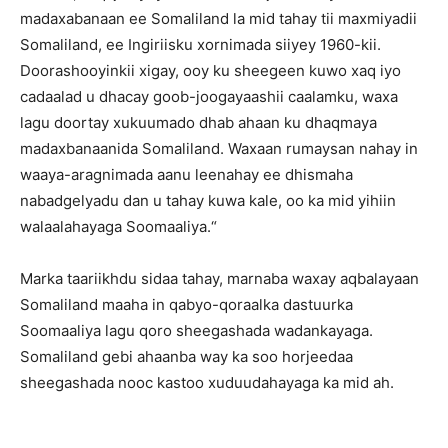
madaxabanaan ee Somaliland la mid tahay tii maxmiyadii
Somaliland, ee Ingiriisku xornimada siiyey 1960-kii.
Doorashooyinkii xigay, ooy ku sheegeen kuwo xaq iyo
cadaalad u dhacay goob-joogayaashii caalamku, waxa
lagu doortay xukuumado dhab ahaan ku dhaqmaya
madaxbanaanida Somaliland. Waxaan rumaysan nahay in
waaya-aragnimada aanu leenahay ee dhismaha
nabadgelyadu dan u tahay kuwa kale, oo ka mid yihiin
walaalahayaga Soomaaliya.“
Marka taariikhdu sidaa tahay, marnaba waxay aqbalayaan
Somaliland maaha in qabyo-qoraalka dastuurka
Soomaaliya lagu qoro sheegashada wadankayaga.
Somaliland gebi ahaanba way ka soo horjeedaa
sheegashada nooc kastoo xuduudahayaga ka mid ah.