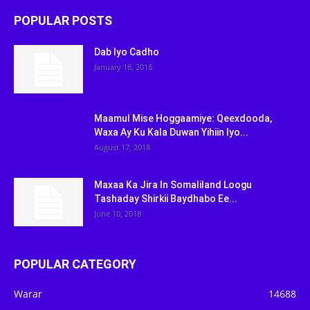
POPULAR POSTS
Dab Iyo Cadho
January 18, 2018
Maamul Mise Hoggaamiye: Qeexdooda,
Waxa Ay Ku Kala Duwan Yihiin Iyo...
August 17, 2018
Maxaa Ka Jira In Somaliland Loogu
Tashaday Shirkii Baydhabo Ee...
June 10, 2018
POPULAR CATEGORY
Warar
14688