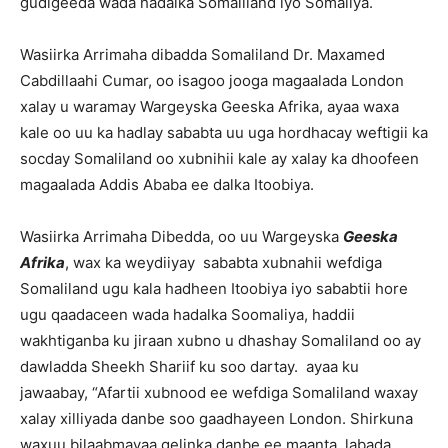
gudigeeda wada hadalka Somaliland iyo Somaliya.
Wasiirka Arrimaha dibadda Somaliland Dr. Maxamed
Cabdillaahi Cumar, oo isagoo jooga magaalada London
xalay u waramay Wargeyska Geeska Afrika, ayaa waxa
kale oo uu ka hadlay sababta uu uga hordhacay weftigii ka
socday Somaliland oo xubnihii kale ay xalay ka dhoofeen
magaalada Addis Ababa ee dalka Itoobiya.
Wasiirka Arrimaha Dibedda, oo uu Wargeyska
Geeska
Afrika
, wax ka weydiiyay sababta xubnahii wefdiga
Somaliland ugu kala hadheen Itoobiya iyo sababtii hore
ugu qaadaceen wada hadalka Soomaliya, haddii
wakhtiganba ku jiraan xubno u dhashay Somaliland oo ay
dawladda Sheekh Shariif ku soo dartay. ayaa ku
jawaabay, “Afartii xubnood ee wefdiga Somaliland waxay
xalay xilliyada danbe soo gaadhayeen London. Shirkuna
waxuu bilaabmayaa gelinka danbe ee maanta, labada