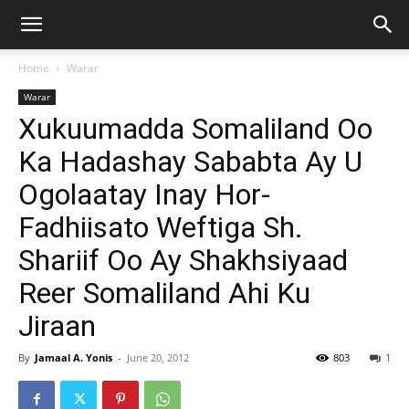
Home
Warar
Warar
Xukuumadda Somaliland Oo
Ka Hadashay Sababta Ay U
Ogolaatay Inay Hor-
Fadhiisato Weftiga Sh.
Shariif Oo Ay Shakhsiyaad
Reer Somaliland Ahi Ku
Jiraan
By
Jamaal A. Yonis
-
June 20, 2012
803
1