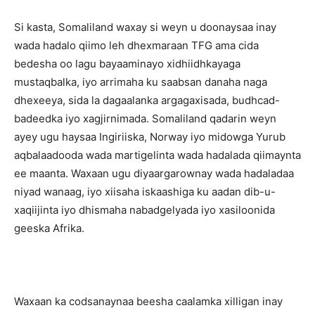
Si kasta, Somaliland waxay si weyn u doonaysaa inay
wada hadalo qiimo leh dhexmaraan TFG ama cida
bedesha oo lagu bayaaminayo xidhiidhkayaga
mustaqbalka, iyo arrimaha ku saabsan danaha naga
dhexeeya, sida la dagaalanka argagaxisada, budhcad-
badeedka iyo xagjirnimada. Somaliland qadarin weyn
ayey ugu haysaa Ingiriiska, Norway iyo midowga Yurub
aqbalaadooda wada martigelinta wada hadalada qiimaynta
ee maanta. Waxaan ugu diyaargarownay wada hadaladaa
niyad wanaag, iyo xiisaha iskaashiga ku aadan dib-u-
xaqiijinta iyo dhismaha nabadgelyada iyo xasiloonida
geeska Afrika.
Waxaan ka codsanaynaa beesha caalamka xilligan inay