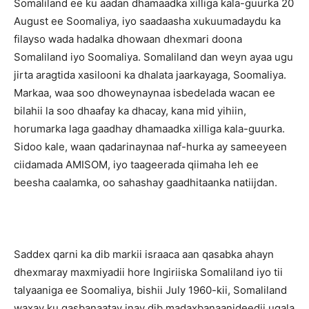
Somaliland ee ku aadan dhamaadka xilliga kala-guurka 20
August ee Soomaliya, iyo saadaasha xukuumadaydu ka
filayso wada hadalka dhowaan dhexmari doona
Somaliland iyo Soomaliya. Somaliland dan weyn ayaa ugu
jirta aragtida xasilooni ka dhalata jaarkayaga, Soomaliya.
Markaa, waa soo dhoweynaynaa isbedelada wacan ee
bilahii la soo dhaafay ka dhacay, kana mid yihiin,
horumarka laga gaadhay dhamaadka xilliga kala-guurka.
Sidoo kale, waan qadarinaynaa naf-hurka ay sameeyeen
ciidamada AMISOM, iyo taageerada qiimaha leh ee
beesha caalamka, oo sahashay gaadhitaanka natiijdan.
Saddex qarni ka dib markii israaca aan qasabka ahayn
dhexmaray maxmiyadii hore Ingiriiska Somaliland iyo tii
talyaaniga ee Soomaliya, bishii July 1960-kii, Somaliland
waxay ku qasbanaatay inay dib madaxbanaanideedii ugala