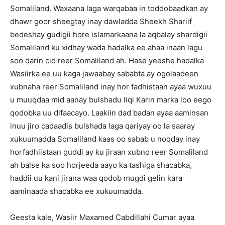
Somaliland. Waxaana laga warqabaa in toddobaadkan ay
dhawr goor sheegtay inay dawladda Sheekh Shariif
bedeshay gudigii hore islamarkaana la aqbalay shardigii
Somaliland ku xidhay wada hadalka ee ahaa inaan lagu
soo darin cid reer Somaliland ah. Hase yeeshe hadalka
Wasiirka ee uu kaga jawaabay sababta ay ogolaadeen
xubnaha reer Somaliland inay hor fadhistaan ayaa wuxuu
u muuqdaa mid aanay bulshadu liqi Karin marka loo eego
qodobka uu difaacayo. Laakiin dad badan ayaa aaminsan
inuu jiro cadaadis bulshada laga qariyay oo la saaray
xukuumadda Somaliland kaas oo sabab u noqday inay
horfadhiistaan guddi ay ku jiraan xubno reer Somaliland
ah balse ka soo horjeeda aayo ka tashiga shacabka,
haddii uu kani jirana waa qodob mugdi gelin kara
aaminaada shacabka ee xukuumadda.
Geesta kale, Wasiir Maxamed Cabdillahi Cumar ayaa