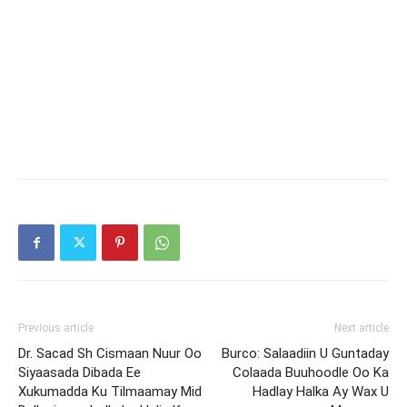
Previous article
Next article
Dr. Sacad Sh Cismaan Nuur Oo
Burco: Salaadiin U Guntaday
Siyaasada Dibada Ee
Colaada Buuhoodle Oo Ka
Xukumadda Ku Tilmaamay Mid
Hadlay Halka Ay Wax U