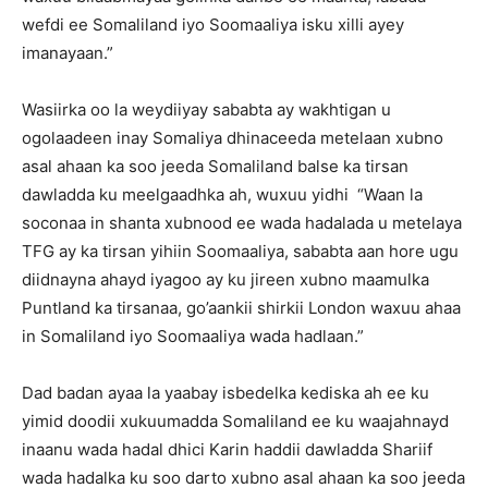
wefdi ee Somaliland iyo Soomaaliya isku xilli ayey
imanayaan.”
Wasiirka oo la weydiiyay sababta ay wakhtigan u
ogolaadeen inay Somaliya dhinaceeda metelaan xubno
asal ahaan ka soo jeeda Somaliland balse ka tirsan
dawladda ku meelgaadhka ah, wuxuu yidhi “Waan la
soconaa in shanta xubnood ee wada hadalada u metelaya
TFG ay ka tirsan yihiin Soomaaliya, sababta aan hore ugu
diidnayna ahayd iyagoo ay ku jireen xubno maamulka
Puntland ka tirsanaa, go’aankii shirkii London waxuu ahaa
in Somaliland iyo Soomaaliya wada hadlaan.”
Dad badan ayaa la yaabay isbedelka kediska ah ee ku
yimid doodii xukuumadda Somaliland ee ku waajahnayd
inaanu wada hadal dhici Karin haddii dawladda Shariif
wada hadalka ku soo darto xubno asal ahaan ka soo jeeda