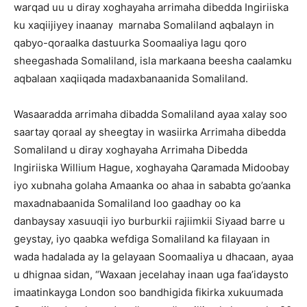
warqad uu u diray xoghayaha arrimaha dibedda Ingiriiska
ku xaqiijiyey inaanay marnaba Somaliland aqbalayn in
qabyo-qoraalka dastuurka Soomaaliya lagu qoro
sheegashada Somaliland, isla markaana beesha caalamku
aqbalaan xaqiiqada madaxbanaanida Somaliland.
Wasaaradda arrimaha dibadda Somaliland ayaa xalay soo
saartay qoraal ay sheegtay in wasiirka Arrimaha dibedda
Somaliland u diray xoghayaha Arrimaha Dibedda
Ingiriiska Willium Hague, xoghayaha Qaramada Midoobay
iyo xubnaha golaha Amaanka oo ahaa in sababta go’aanka
maxadnabaanida Somaliland loo gaadhay oo ka
danbaysay xasuuqii iyo burburkii rajiimkii Siyaad barre u
geystay, iyo qaabka wefdiga Somaliland ka filayaan in
wada hadalada ay la gelayaan Soomaaliya u dhacaan, ayaa
u dhignaa sidan, “Waxaan jecelahay inaan uga faa’idaysto
imaatinkayga London soo bandhigida fikirka xukuumada