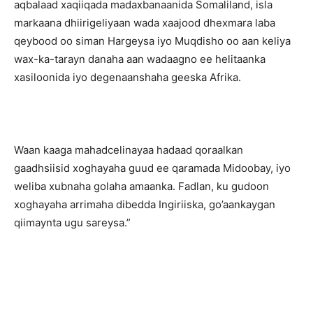
aqbalaad xaqiiqada madaxbanaanida Somaliland, isla
markaana dhiirigeliyaan wada xaajood dhexmara laba
qeybood oo siman Hargeysa iyo Muqdisho oo aan keliya
wax-ka-tarayn danaha aan wadaagno ee helitaanka
xasiloonida iyo degenaanshaha geeska Afrika.
Waan kaaga mahadcelinayaa hadaad qoraalkan
gaadhsiisid xoghayaha guud ee qaramada Midoobay, iyo
weliba xubnaha golaha amaanka. Fadlan, ku gudoon
xoghayaha arrimaha dibedda Ingiriiska, go’aankaygan
qiimaynta ugu sareysa.”