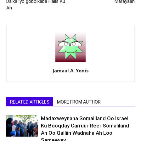
Dalka iyo gobolkaba Halis Ku
Marayaan
Ah
Jamaal A. Yonis
RELATED ARTICLES
MORE FROM AUTHOR
Madaxweynaha Somaliland Oo Israel
Ku Booqday Carruur Reer Somaliland
Ah Oo Qalliin Wadnaha Ah Loo
Sameeyay.