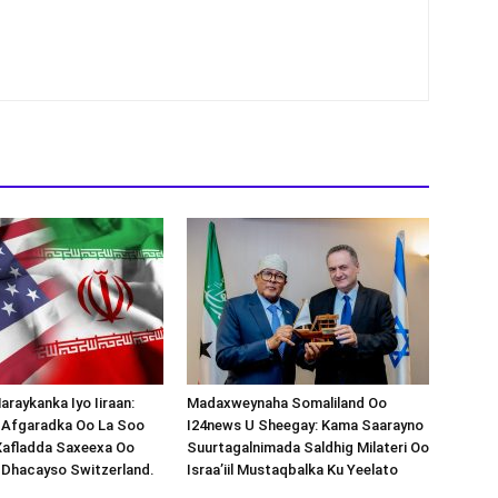
araykanka Iyo Iiraan:
Madaxweynaha Somaliland Oo
s-Afgaradka Oo La Soo
I24news U Sheegay: Kama Saarayno
Xafladda Saxeexa Oo
Suurtagalnimada Saldhig Milateri Oo
 Dhacayso Switzerland.
Israa’iil Mustaqbalka Ku Yeelato