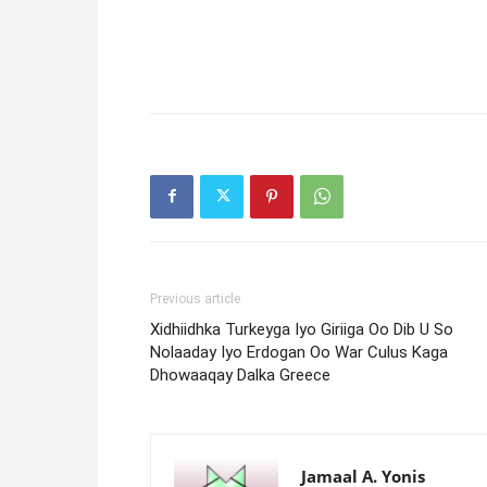
Previous article
Xidhiidhka Turkeyga Iyo Giriiga Oo Dib U So
Nolaaday Iyo Erdogan Oo War Culus Kaga
Dhowaaqay Dalka Greece
Jamaal A. Yonis