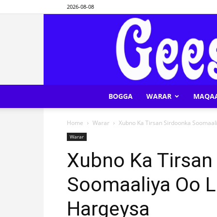
2026-08-08
BOGGA
WARAR
MAQA
Home
Warar
Xubno Ka Tirsan Sirdoonka Soomaal
Warar
Xubno Ka Tirsan
Soomaaliya Oo L
Hargeysa