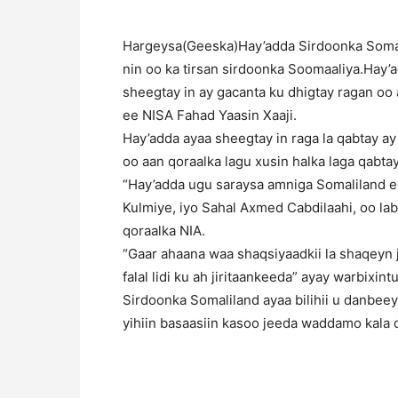
Hargeysa(Geeska)Hay’adda Sirdoonka Somali
nin oo ka tirsan sirdoonka Soomaaliya.Hay’a
sheegtay in ay gacanta ku dhigtay ragan oo 
ee NISA Fahad Yaasin Xaaji.
Hay’adda ayaa sheegtay in raga la qabtay ay f
oo aan qoraalka lagu xusin halka laga qabta
“Hay’adda ugu saraysa amniga Somaliland 
Kulmiye, iyo Sahal Axmed Cabdilaahi, oo la
qoraalka NIA.
“Gaar ahaana waa shaqsiyaadkii la shaqeyn j
falal lidi ku ah jiritaankeeda” ayay warbixint
Sirdoonka Somaliland ayaa bilihii u danbee
yihiin basaasiin kasoo jeeda waddamo kala