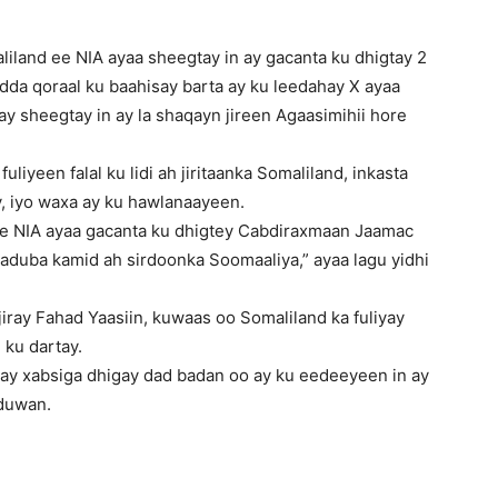
land ee NIA ayaa sheegtay in ay gacanta ku dhigtay 2
dda qoraal ku baahisay barta ay ku leedahay X ayaa
ay sheegtay in ay la shaqayn jireen Agaasimihii hore
uliyeen falal ku lidi ah jiritaanka Somaliland, inkasta
y, iyo waxa ay ku hawlanaayeen.
ee NIA ayaa gacanta ku dhigtey Cabdiraxmaan Jaamac
baduba kamid ah sirdoonka Soomaaliya,” ayaa lagu yidhi
iray Fahad Yaasiin, kuwaas oo Somaliland ka fuliyay
u ku dartay.
yay xabsiga dhigay dad badan oo ay ku eedeeyeen in ay
 duwan.