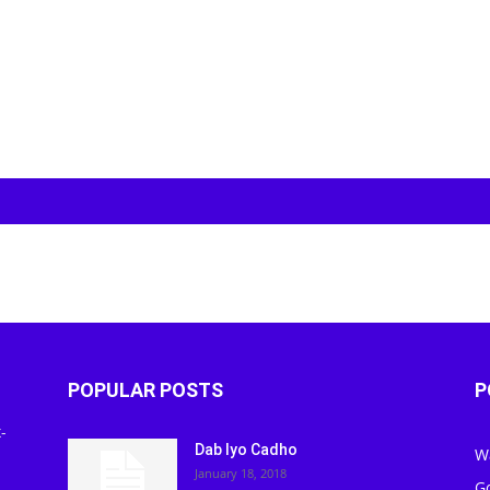
POPULAR POSTS
P
-
Dab Iyo Cadho
W
January 18, 2018
G