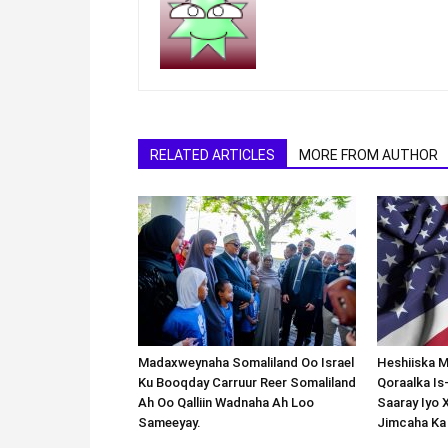
RELATED ARTICLES
MORE FROM AUTHOR
Madaxweynaha Somaliland Oo Israel
Heshiiska M
Ku Booqday Carruur Reer Somaliland
Qoraalka I
Ah Oo Qalliin Wadnaha Ah Loo
Saaray Iyo 
Sameeyay.
Jimcaha Ka