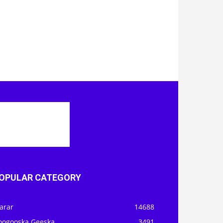
OPULAR CATEGORY
arar
14688
oogooska Geeska
3491