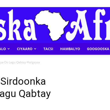
ALO
CIYAARO
TACSI
HAMBALYO
GOOGOOSKA 
Geeska
iya Oo Lagu Qabtay Hargeysa
 Sirdoonka
agu Qabtay
Afrika