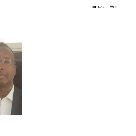
626
0
Newspaper