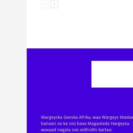
Wargeyska Geeska Afrika, waa Wargeys Madax
banaan oo ka soo baxa Magaalada Hargeysa.
waxaad nagala soo xidhiidhi kartaa: