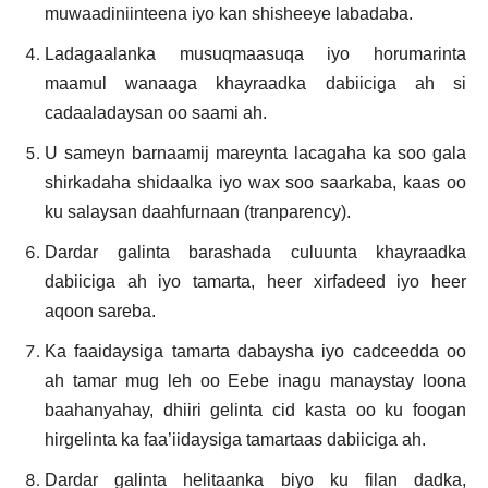
muwaadiniinteena iyo kan shisheeye labadaba.
Ladagaalanka musuqmaasuqa iyo horumarinta
maamul wanaaga khayraadka dabiiciga ah si
cadaaladaysan oo saami ah.
U sameyn barnaamij mareynta lacagaha ka soo gala
shirkadaha shidaalka iyo wax soo saarkaba, kaas oo
ku salaysan daahfurnaan (tranparency).
Dardar galinta barashada culuunta khayraadka
dabiiciga ah iyo tamarta, heer xirfadeed iyo heer
aqoon sareba.
Ka faaidaysiga tamarta dabaysha iyo cadceedda oo
ah tamar mug leh oo Eebe inagu manaystay loona
baahanyahay, dhiiri gelinta cid kasta oo ku foogan
hirgelinta ka faa’iidaysiga tamartaas dabiiciga ah.
Dardar galinta helitaanka biyo ku filan dadka,