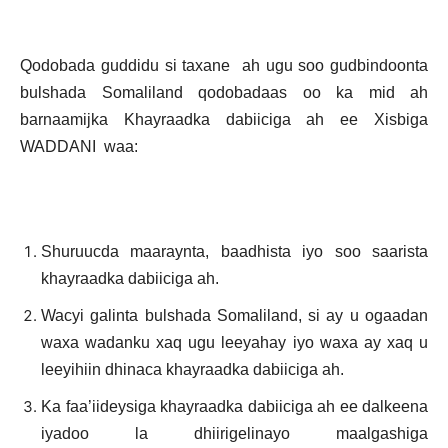
Qodobada guddidu si taxane ah ugu soo gudbindoonta
bulshada Somaliland qodobadaas oo ka mid ah
barnaamijka Khayraadka dabiiciga ah ee Xisbiga
WADDANI waa:
Shuruucda maaraynta, baadhista iyo soo saarista
khayraadka dabiiciga ah.
Wacyi galinta bulshada Somaliland, si ay u ogaadan
waxa wadanku xaq ugu leeyahay iyo waxa ay xaq u
leeyihiin dhinaca khayraadka dabiiciga ah.
Ka faa’iideysiga khayraadka dabiiciga ah ee dalkeena
iyadoo la dhiirigelinayo maalgashiga