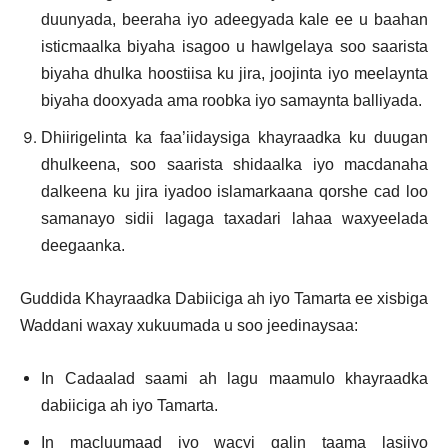
duunyada, beeraha iyo adeegyada kale ee u baahan
isticmaalka biyaha isagoo u hawlgelaya soo saarista
biyaha dhulka hoostiisa ku jira, joojinta iyo meelaynta
biyaha dooxyada ama roobka iyo samaynta balliyada.
Dhiirigelinta ka faa’iidaysiga khayraadka ku duugan
dhulkeena, soo saarista shidaalka iyo macdanaha
dalkeena ku jira iyadoo islamarkaana qorshe cad loo
samanayo sidii lagaga taxadari lahaa waxyeelada
deegaanka.
Guddida Khayraadka Dabiiciga ah iyo Tamarta ee xisbiga
Waddani waxay xukuumada u soo jeedinaysaa:
In Cadaalad saami ah lagu maamulo khayraadka
dabiiciga ah iyo Tamarta.
In macluumaad iyo wacyi galin taama lasiiyo