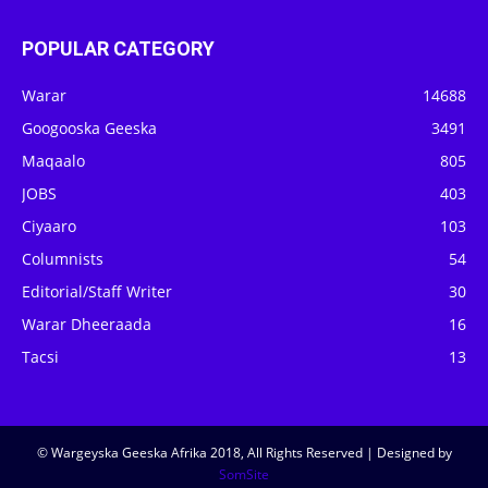
POPULAR CATEGORY
Warar
14688
Googooska Geeska
3491
Maqaalo
805
JOBS
403
Ciyaaro
103
Columnists
54
Editorial/Staff Writer
30
Warar Dheeraada
16
Tacsi
13
© Wargeyska Geeska Afrika 2018, All Rights Reserved | Designed by
SomSite