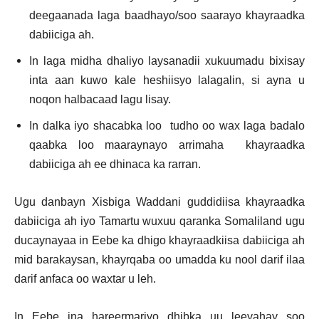
deegaanada laga baadhayo/soo saarayo khayraadka
dabiiciga ah.
In laga midha dhaliyo laysanadii xukuumadu bixisay
inta aan kuwo kale heshiisyo lalagalin, si ayna u
noqon halbacaad lagu lisay.
In dalka iyo shacabka loo tudho oo wax laga badalo
qaabka loo maaraynayo arrimaha khayraadka
dabiiciga ah ee dhinaca ka rarran.
Ugu danbayn Xisbiga Waddani guddidiisa khayraadka
dabiiciga ah iyo Tamartu wuxuu qaranka Somaliland ugu
ducaynayaa in Eebe ka dhigo khayraadkiisa dabiiciga ah
mid barakaysan, khayrqaba oo umadda ku nool darif ilaa
darif anfaca oo waxtar u leh.
In Eebe ina hareermariyo dhibka uu leeyahay soo