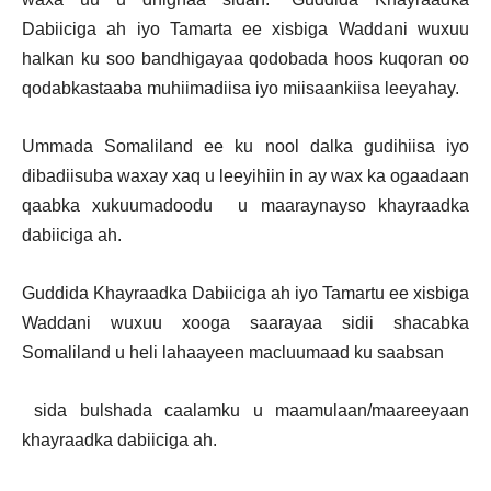
Dabiiciga ah iyo Tamarta ee xisbiga Waddani wuxuu
halkan ku soo bandhigayaa qodobada hoos kuqoran oo
qodabkastaaba muhiimadiisa iyo miisaankiisa leeyahay.
Ummada Somaliland ee ku nool dalka gudihiisa iyo
dibadiisuba waxay xaq u leeyihiin in ay wax ka ogaadaan
qaabka xukuumadoodu u maaraynayso khayraadka
dabiiciga ah.
Guddida Khayraadka Dabiiciga ah iyo Tamartu ee xisbiga
Waddani wuxuu xooga saarayaa sidii shacabka
Somaliland u heli lahaayeen macluumaad ku saabsan
sida bulshada caalamku u maamulaan/maareeyaan
khayraadka dabiiciga ah.