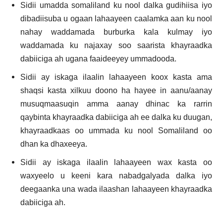
Sidii umadda somaliland ku nool dalka gudihiisa iyo
dibadiisuba u ogaan lahaayeen caalamka aan ku nool
nahay waddamada burburka kala kulmay iyo
waddamada ku najaxay soo saarista khayraadka
dabiiciga ah ugana faaideeyey ummadooda.
Sidii ay iskaga ilaalin lahaayeen koox kasta ama
shaqsi kasta xilkuu doono ha hayee in aanu/aanay
musuqmaasuqin amma aanay dhinac ka rarrin
qaybinta khayraadka dabiiciga ah ee dalka ku duugan,
khayraadkaas oo ummada ku nool Somaliland oo
dhan ka dhaxeeya.
Sidii ay iskaga ilaalin lahaayeen wax kasta oo
waxyeelo u keeni kara nabadgalyada dalka iyo
deegaanka una wada ilaashan lahaayeen khayraadka
dabiiciga ah.