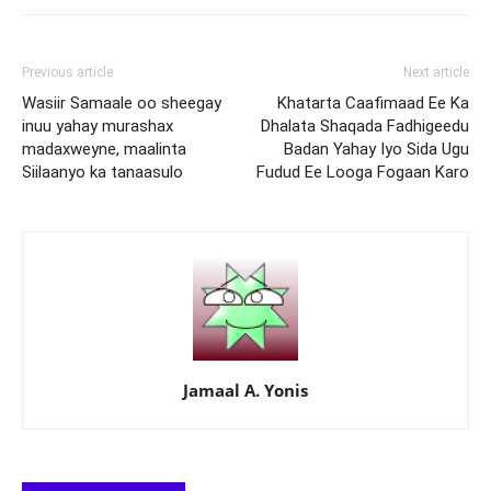
Previous article
Next article
Wasiir Samaale oo sheegay
Khatarta Caafimaad Ee Ka
inuu yahay murashax
Dhalata Shaqada Fadhigeedu
madaxweyne, maalinta
Badan Yahay Iyo Sida Ugu
Siilaanyo ka tanaasulo
Fudud Ee Looga Fogaan Karo
Jamaal A. Yonis