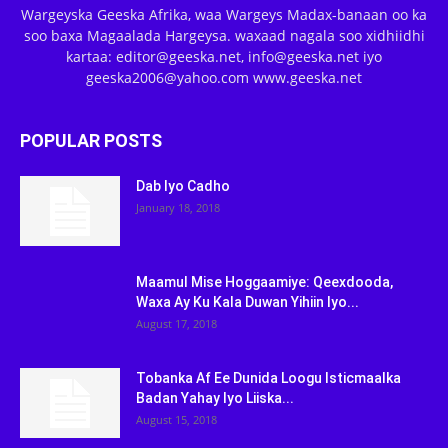
Wargeyska Geeska Afrika, waa Wargeys Madax-banaan oo ka
soo baxa Magaalada Hargeysa. waxaad nagala soo xidhiidhi
kartaa: editor@geeska.net, info@geeska.net iyo
geeska2006@yahoo.com www.geeska.net
POPULAR POSTS
Dab Iyo Cadho
January 18, 2018
Maamul Mise Hoggaamiye: Qeexdooda,
Waxa Ay Ku Kala Duwan Yihiin Iyo...
August 17, 2018
Tobanka Af Ee Dunida Loogu Isticmaalka
Badan Yahay Iyo Liiska...
August 15, 2018