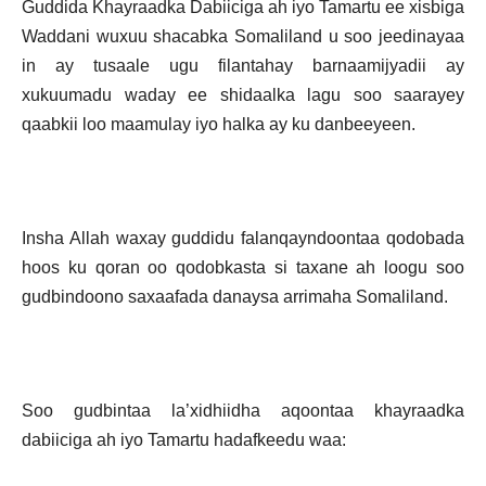
Guddida Khayraadka Dabiiciga ah iyo Tamartu ee xisbiga
Waddani wuxuu shacabka Somaliland u soo jeedinayaa
in ay tusaale ugu filantahay barnaamijyadii ay
xukuumadu waday ee shidaalka lagu soo saarayey
qaabkii loo maamulay iyo halka ay ku danbeeyeen.
Insha Allah waxay guddidu falanqayndoontaa qodobada
hoos ku qoran oo qodobkasta si taxane ah loogu soo
gudbindoono saxaafada danaysa arrimaha Somaliland.
Soo gudbintaa la’xidhiidha aqoontaa khayraadka
dabiiciga ah iyo Tamartu hadafkeedu waa: