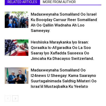
RELATED ARTICLES
MORE FROM AUTHOR
Madaxweynaha Somaliland Oo Israel
Ku Booqday Carruur Reer Somaliland
Ah Oo Qalliin Wadnaha Ah Loo
Sameeyay.
Heshiiska Maraykanka Iyo Iiraan:
Qoraalka Is-Afgaradka Oo La Soo
Saaray Iyo Xafladda Saxeexa Oo
Jimcaha Ka Dhacayso Switzerland.
Madaxweynaha Somaliland Oo
I24news U Sheegay: Kama Saarayno
Suurtagalnimada Saldhig Milateri Oo
Israa’iil Mustaqbalka Ku Yeelato