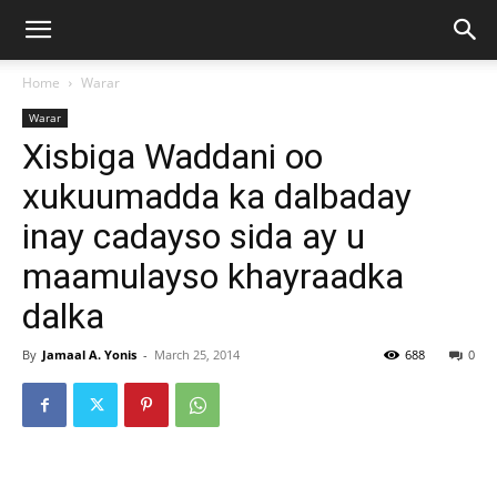
Home
Warar
Warar
Xisbiga Waddani oo
xukuumadda ka dalbaday
inay cadayso sida ay u
maamulayso khayraadka
dalka
By
Jamaal A. Yonis
-
March 25, 2014
688
0