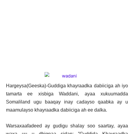
Hargeysa(Geeska)-Guddiga khayraadka dabiiciga ah iyo
tamarta ee xisbiga Waddani, ayaa xukuumadda
Somaliland ugu baaqay inay cadayso qaabka ay u
maamulayso khayraadka dabiiciga ah ee dalka.
Warsaxaafadeed ay gudigu shalay soo saartay, ayaa
waxa uu u dhignaa sidan: ”Guddida Khayraadka