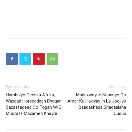
Previous article
Next article
Hambalyo Geeska Afrika,
Madaxweyne Siilaanyo Oo
Waxaad Horseedeen Dhaqan
Amar Ku Hakiyay In La Joojiyo
Saxaafadeed Oo Togan W/Q
Qaadashada Shaqaalaha
Mustafe Maxamed Khayre
Cusub