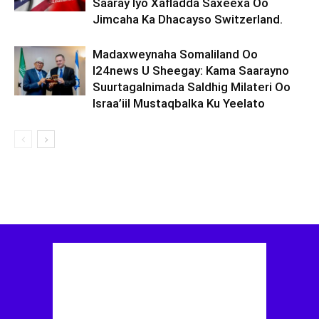
Saaray Iyo Xafladda Saxeexa Oo
Jimcaha Ka Dhacayso Switzerland.
Madaxweynaha Somaliland Oo
I24news U Sheegay: Kama Saarayno
Suurtagalnimada Saldhig Milateri Oo
Israa’iil Mustaqbalka Ku Yeelato