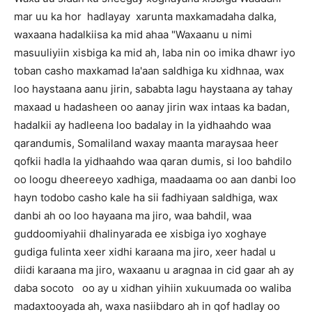
mar uu ka hor hadlayay xarunta maxkamadaha dalka,
waxaana hadalkiisa ka mid ahaa "Waxaanu u nimi
masuuliyiin xisbiga ka mid ah, laba nin oo imika dhawr iyo
toban casho maxkamad la'aan saldhiga ku xidhnaa, wax
loo haystaana aanu jirin, sababta lagu haystaana ay tahay
maxaad u hadasheen oo aanay jirin wax intaas ka badan,
hadalkii ay hadleena loo badalay in la yidhaahdo waa
qarandumis, Somaliland waxay maanta maraysaa heer
qofkii hadla la yidhaahdo waa qaran dumis, si loo bahdilo
oo loogu dheereeyo xadhiga, maadaama oo aan danbi loo
hayn todobo casho kale ha sii fadhiyaan saldhiga, wax
danbi ah oo loo hayaana ma jiro, waa bahdil, waa
guddoomiyahii dhalinyarada ee xisbiga iyo xoghaye
gudiga fulinta xeer xidhi karaana ma jiro, xeer hadal u
diidi karaana ma jiro, waxaanu u aragnaa in cid gaar ah ay
daba socoto oo ay u xidhan yihiin xukuumada oo waliba
madaxtooyada ah, waxa nasiibdaro ah in qof hadlay oo