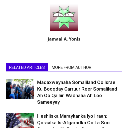
Jamaal A. Yonis
RELATED ARTICLES
MORE FROM AUTHOR
Madaxweynaha Somaliland Oo Israel
Ku Booqday Carruur Reer Somaliland
Ah Oo Qalliin Wadnaha Ah Loo
Sameeyay.
Heshiiska Maraykanka Iyo Iiraan:
Qoraalka Is-Afgaradka Oo La Soo