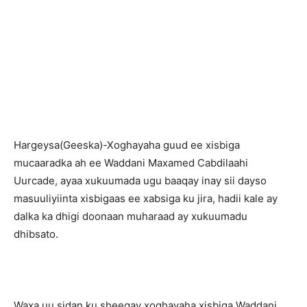
H
argeysa(Geeska)-Xoghayaha guud ee xisbiga
mucaaradka ah ee Waddani Maxamed Cabdilaahi
Uurcade, ayaa xukuumada ugu baaqay inay sii dayso
masuuliyiinta xisbigaas ee xabsiga ku jira, hadii kale ay
dalka ka dhigi doonaan muharaad ay xukuumadu
dhibsato.
Waxa uu sidan ku sheegay xoghayaha xisbiga Waddani