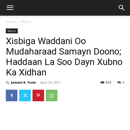
Home
Warar
Warar
Xisbiga Waddani Oo
Mudaharaad Samayn Doono;
Haddaan La Soo Dayn Xubno
Ka Xidhan
By
Jamaal A. Yonis
-
April 23, 2017
616
0