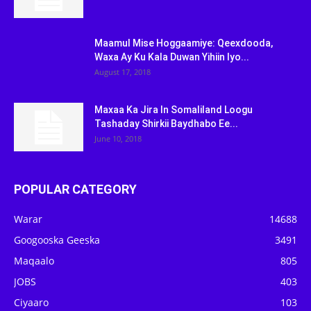
Maamul Mise Hoggaamiye: Qeexdooda,
Waxa Ay Ku Kala Duwan Yihiin Iyo...
August 17, 2018
Maxaa Ka Jira In Somaliland Loogu
Tashaday Shirkii Baydhabo Ee...
June 10, 2018
POPULAR CATEGORY
Warar
14688
Googooska Geeska
3491
Maqaalo
805
JOBS
403
Ciyaaro
103