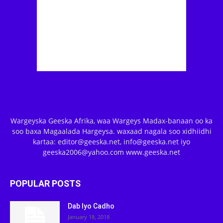
Wargeyska Geeska Afrika, waa Wargeys Madax-banaan oo ka
soo baxa Magaalada Hargeysa. waxaad nagala soo xidhiidhi
kartaa: editor@geeska.net, info@geeska.net iyo
geeska2006@yahoo.com www.geeska.net
POPULAR POSTS
Dab Iyo Cadho
January 18, 2018