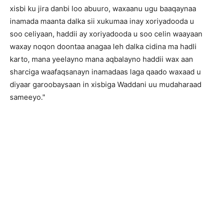
xisbi ku jira danbi loo abuuro, waxaanu ugu baaqaynaa
inamada maanta dalka sii xukumaa inay xoriyadooda u
soo celiyaan, haddii ay xoriyadooda u soo celin waayaan
waxay noqon doontaa anagaa leh dalka cidina ma hadli
karto, mana yeelayno mana aqbalayno haddii wax aan
sharciga waafaqsanayn inamadaas laga qaado waxaad u
diyaar garoobaysaan in xisbiga Waddani uu mudaharaad
sameeyo."