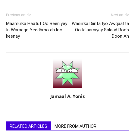
Previous article
Next article
Maamulka Haatuf Oo Beeniyey
Wasiirka Diinta Iyo Awqaafta
In Waraaqo Yeedhmo ah loo
Oo Iclaamiyay Salaad Roob
keenay
Doon Ah
Jamaal A. Yonis
RELATED ARTICLES
MORE FROM AUTHOR