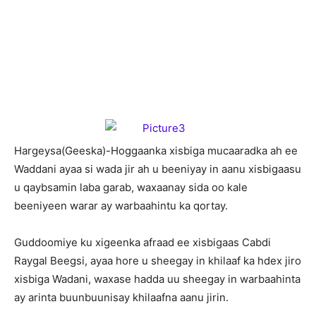
H
argeysa(Geeska)-Hoggaanka xisbiga mucaaradka ah ee
Waddani ayaa si wada jir ah u beeniyay in aanu xisbigaasu
u qaybsamin laba garab, waxaanay sida oo kale
beeniyeen warar ay warbaahintu ka qortay.
Guddoomiye ku xigeenka afraad ee xisbigaas Cabdi
Raygal Beegsi, ayaa hore u sheegay in khilaaf ka hdex jiro
xisbiga Wadani, waxase hadda uu sheegay in warbaahinta
ay arinta buunbuunisay khilaafna aanu jirin.