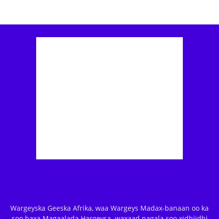
Wargeyska Geeska Afrika, waa Wargeys Madax-banaan oo ka
soo baxa Magaalada Hargeysa. waxaad nagala soo xidhiidhi