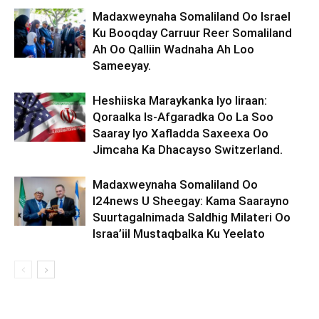
Madaxweynaha Somaliland Oo Israel
Ku Booqday Carruur Reer Somaliland
Ah Oo Qalliin Wadnaha Ah Loo
Sameeyay.
Heshiiska Maraykanka Iyo Iiraan:
Qoraalka Is-Afgaradka Oo La Soo
Saaray Iyo Xafladda Saxeexa Oo
Jimcaha Ka Dhacayso Switzerland.
Madaxweynaha Somaliland Oo
I24news U Sheegay: Kama Saarayno
Suurtagalnimada Saldhig Milateri Oo
Israa’iil Mustaqbalka Ku Yeelato