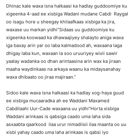
Dhinac kale waxa isna halkaasi ka hadlay guddoomiye ku
xigeenka 4-aad ee xisbiga Wadani mudane Cabdi Raygal
oo isagu hore u sheegay khilaafkaas xisbiga ka jira,
waxase uu markan yidhi“Sidaas uu guddoomiye ku
xigeenka koowaad ka dhawaajiyey shalayto aniga waxa
iga baxay arin yar oo laba kalmadood ah, waxaana laga
dhigay laba kun, waxaan la soo uruuriyey wixii sawir
yaalay wadanka oo dhan arintaasina arin wax ka jiraan
maaha waydinkaas na arkaya waanu ka midaysanahay
waxa dhibaato oo jiraa majiraan.”
Sidoo kale waxa isna halkaasi ka hadlay xog-haya guud
ee xisbiga mucaaradka ah ee Waddani Maxamed
Cabdilaahi Uur-Cade waxaana uu yidhi“Horta xisbiga
Waddani arinkaas is qabsiga caado uma laha sida
asxaabta qaarkood ilaa urur nimadiisii ilaa maanta oo uu
xisbi yahay caado uma laha arinkaas is qabsi iyo