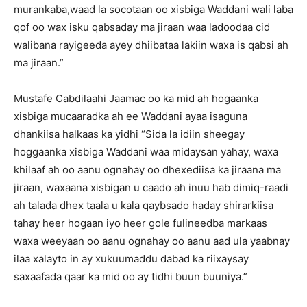
murankaba,waad la socotaan oo xisbiga Waddani wali laba
qof oo wax isku qabsaday ma jiraan waa ladoodaa cid
walibana rayigeeda ayey dhiibataa lakiin waxa is qabsi ah
ma jiraan.”
Mustafe Cabdilaahi Jaamac oo ka mid ah hogaanka
xisbiga mucaaradka ah ee Waddani ayaa isaguna
dhankiisa halkaas ka yidhi “Sida la idiin sheegay
hoggaanka xisbiga Waddani waa midaysan yahay, waxa
khilaaf ah oo aanu ognahay oo dhexediisa ka jiraana ma
jiraan, waxaana xisbigan u caado ah inuu hab dimiq-raadi
ah talada dhex taala u kala qaybsado haday shirarkiisa
tahay heer hogaan iyo heer gole fulineedba markaas
waxa weeyaan oo aanu ognahay oo aanu aad ula yaabnay
ilaa xalayto in ay xukuumaddu dabad ka riixaysay
saxaafada qaar ka mid oo ay tidhi buun buuniya.”