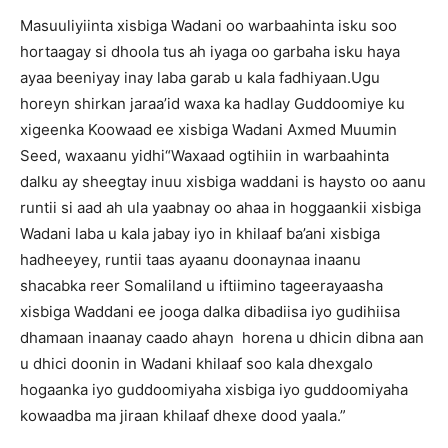
Masuuliyiinta xisbiga Wadani oo warbaahinta isku soo
hortaagay si dhoola tus ah iyaga oo garbaha isku haya
ayaa beeniyay inay laba garab u kala fadhiyaan.Ugu
horeyn shirkan jaraa’id waxa ka hadlay Guddoomiye ku
xigeenka Koowaad ee xisbiga Wadani Axmed Muumin
Seed, waxaanu yidhi“Waxaad ogtihiin in warbaahinta
dalku ay sheegtay inuu xisbiga waddani is haysto oo aanu
runtii si aad ah ula yaabnay oo ahaa in hoggaankii xisbiga
Wadani laba u kala jabay iyo in khilaaf ba’ani xisbiga
hadheeyey, runtii taas ayaanu doonaynaa inaanu
shacabka reer Somaliland u iftiimino tageerayaasha
xisbiga Waddani ee jooga dalka dibadiisa iyo gudihiisa
dhamaan inaanay caado ahayn horena u dhicin dibna aan
u dhici doonin in Wadani khilaaf soo kala dhexgalo
hogaanka iyo guddoomiyaha xisbiga iyo guddoomiyaha
kowaadba ma jiraan khilaaf dhexe dood yaala.”