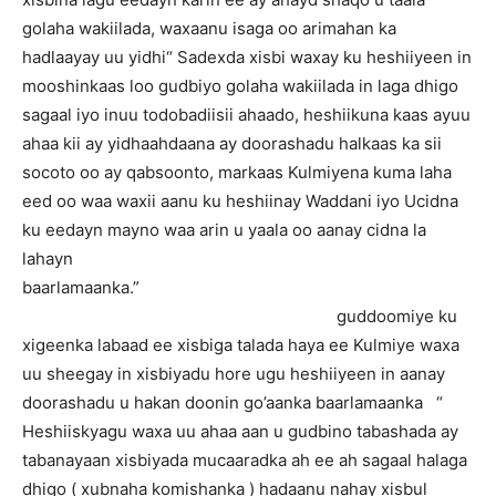
golaha wakiilada, waxaanu isaga oo arimahan ka
hadlaayay uu yidhi“ Sadexda xisbi waxay ku heshiiyeen in
mooshinkaas loo gudbiyo golaha wakiilada in laga dhigo
sagaal iyo inuu todobadiisii ahaado, heshiikuna kaas ayuu
ahaa kii ay yidhaahdaana ay doorashadu halkaas ka sii
socoto oo ay qabsoonto, markaas Kulmiyena kuma laha
eed oo waa waxii aanu ku heshiinay Waddani iyo Ucidna
ku eedayn mayno waa arin u yaala oo aanay cidna la
lahayn
baarlamaanka.”
guddoomiye ku
xigeenka labaad ee xisbiga talada haya ee Kulmiye waxa
uu sheegay in xisbiyadu hore ugu heshiiyeen in aanay
doorashadu u hakan doonin go’aanka baarlamaanka “
Heshiiskyagu waxa uu ahaa aan u gudbino tabashada ay
tabanayaan xisbiyada mucaaradka ah ee ah sagaal halaga
dhigo ( xubnaha komishanka ) hadaanu nahay xisbul