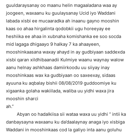
guuldaraysanay oo maanu helin magaaladana waa ay
joogeen, waxaanu ku guulaysanay Ucid iyo Waddani
labada xisbi ee mucaaradka ah inaanu gayno mooshin
kaas oo ahaa hirgalinta qodobkii ugu horeeyay ee
heshiika ee ahaa in xubnaha komishanka ee soo socda
mid lagaga dhigaayo 9 halkay 7 ka ahaayeen,
mooshinkaasana waxay ahayd in ay gudbiyaan saddexda
xisbi qaran xildhibaanadii Kulmiye waanu waynay walow
aanu helnay ashkhaas damiirkoodu uu siiyay inay
mooshinkaas wax ka gudbiyaan oo saxeexay, sidaas
ayuuna ku aqbalay bishii 08/08/2019 guddoomiye ku
xigaanka golaha wakiilada, waliba uu yidhi waxa jira
mooshin sharci
ah.”
Abyan oo hadalkiisa sii wataa waxa uu yidhi “ intii ka
danbaysayna waxaanu ku da’daalaynay anaga iyo xisbiga
Waddani in mooshinkaas cod la galiyo inta aanu goluhu