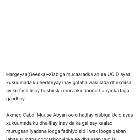
H
argeysa(Geeska)-Xisbiga mucaaradka ah ee UCID ayaa
xukuumada ku eedeeyay inay golaha wakiilada dhexdiisa
ay ku fashilisay heshiiskii murankii doorashooyinka laga
gaadhay.
Axmed Cabdi Muuse Abyan oo u hadlay xisbiga Ucid ayaa
xukuumada ku dhaliilay inay dalka galisay xaalad
murugsan iyadana looga fadhiyo sidii wax looga qaban
lahaa arimaha doorashooyinka ee dhawaan uun la