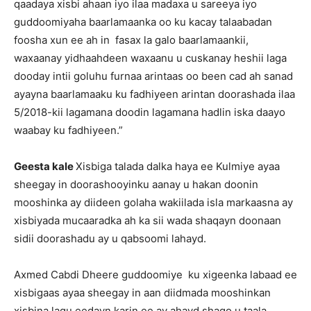
qaadaya xisbi ahaan iyo ilaa madaxa u sareeya iyo
guddoomiyaha baarlamaanka oo ku kacay talaabadan
foosha xun ee ah in fasax la galo baarlamaankii,
waxaanay yidhaahdeen waxaanu u cuskanay heshii laga
dooday intii goluhu furnaa arintaas oo been cad ah sanad
ayayna baarlamaaku ku fadhiyeen arintan doorashada ilaa
5/2018-kii lagamana doodin lagamana hadlin iska daayo
waabay ku fadhiyeen.”
Geesta kale
Xisbiga talada dalka haya ee Kulmiye ayaa
sheegay in doorashooyinku aanay u hakan doonin
mooshinka ay diideen golaha wakiilada isla markaasna ay
xisbiyada mucaaradka ah ka sii wada shaqayn doonaan
sidii doorashadu ay u qabsoomi lahayd.
Axmed Cabdi Dheere guddoomiye ku xigeenka labaad ee
xisbigaas ayaa sheegay in aan diidmada mooshinkan
xisbina lagu eedayn karin ee ay ahayd shaqo u taala