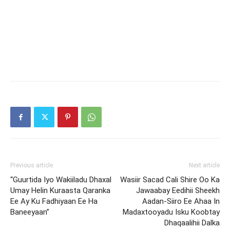
Previous article
Next article
“Guurtida Iyo Wakiiladu Dhaxal
Wasiir Sacad Cali Shire Oo Ka
Umay Helin Kuraasta Qaranka
Jawaabay Eedihii Sheekh
Ee Ay Ku Fadhiyaan Ee Ha
Aadan-Siiro Ee Ahaa In
Baneeyaan”
Madaxtooyadu Isku Koobtay
Dhaqaalihii Dalka