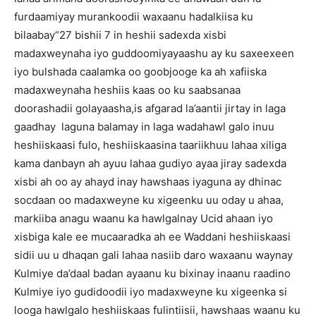
furdaamiyay murankoodii waxaanu hadalkiisa ku
bilaabay“27 bishii 7 in heshii sadexda xisbi
madaxweynaha iyo guddoomiyayaashu ay ku saxeexeen
iyo bulshada caalamka oo goobjooge ka ah xafiiska
madaxweynaha heshiis kaas oo ku saabsanaa
doorashadii golayaasha,is afgarad la’aantii jirtay in laga
gaadhay laguna balamay in laga wadahawl galo inuu
heshiiskaasi fulo, heshiiskaasina taariikhuu lahaa xiliga
kama danbayn ah ayuu lahaa gudiyo ayaa jiray sadexda
xisbi ah oo ay ahayd inay hawshaas iyaguna ay dhinac
socdaan oo madaxweyne ku xigeenku uu oday u ahaa,
markiiba anagu waanu ka hawlgalnay Ucid ahaan iyo
xisbiga kale ee mucaaradka ah ee Waddani heshiiskaasi
sidii uu u dhaqan gali lahaa nasiib daro waxaanu waynay
Kulmiye da’daal badan ayaanu ku bixinay inaanu raadino
Kulmiye iyo gudidoodii iyo madaxweyne ku xigeenka si
looga hawlgalo heshiiskaas fulintiisii, hawshaas waanu ku