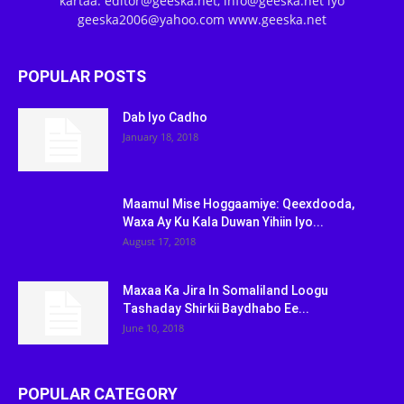
kartaa: editor@geeska.net, info@geeska.net iyo
geeska2006@yahoo.com www.geeska.net
POPULAR POSTS
Dab Iyo Cadho
January 18, 2018
Maamul Mise Hoggaamiye: Qeexdooda,
Waxa Ay Ku Kala Duwan Yihiin Iyo...
August 17, 2018
Maxaa Ka Jira In Somaliland Loogu
Tashaday Shirkii Baydhabo Ee...
June 10, 2018
POPULAR CATEGORY