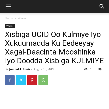
Home
Warar
Warar
Xisbiga UCID Oo Kulmiye Iyo
Xukuumadda Ku Eedeeyay
Xagal-Daacinta Mooshinka
Iyo Doodda Xisbiga KULMIYE
By
Jamaal A. Yonis
-
August 18, 2019
913
0