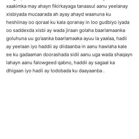
xaakimka may ahayn fikirkayaga tanaasul aanu yeelanay
xisbiyada mucaarada ah ayay ahayd waanuna ku
heshiinay oo qoraal ku kala qoranay in loo gudbiyo iyada
oo saddexda xisbi ay wada jiraan golaha baarlamaanka
goluhuna uu go’aanka baarlamaaka ayuu la yaalaa, hadii
ay yeelaan iyo haddii ay diidaanba in aanu hawlaha kale
ee ku gadaaman doorashada sidii aanu uga wada shaqayn
lahayn aanu falowgeed qabno, haddii ay sagaal ka
dhigaan iyo hadii ay todobada ku daayaanba .