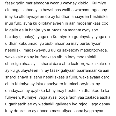
fasax galin marlabaadna waanu waynay xisbigii Kulmiye
cid nagala shaqaysa hawshaas waliba waxaanu ogaanay
inay ka ollolaynayeen oo ay ka dhan ahaayeen heshiiska
inuu fulo, ayna ku ollolaynayeen in aan mooshinkaas cod
la galin ee la banjariyo arintaasina maanta ayay soo
baxday ( shalay), iyaga oo Kulmiye ku guulaystay iyaga oo
u dhan xukuumad iyo xisbi ahaanba inay burburiyaan
heshiiskii madaxweynuu uu ku saxeexay madaxtooyada,
waxa kale oo ay ku faraxsan yihiin inay mooshinkii
sharciga ahaa ay si sharci daro ah u laaleen, waxa kale oo
ay ku guulaysteen in ay fasax galiyaan baarlamaanka aan
sharci ahayn si aanu heshiiskaas u fulin, waxa ayaan daro
ah in Kulmiye ay isku qanciyeen in talaabooyinka ay
qaadayaan ay qayb ka tahay inay heshiiska dhankooda ka
fuliyeen, Kulmiye iyaga ayaa looga fadhiyaa xaalada aadka
u qadhaadh ee ay wadankii galiyeen iyo rajadii laga qabay
inay doorasho ay dhacdo masuuliyadaasna iyaga ayaa