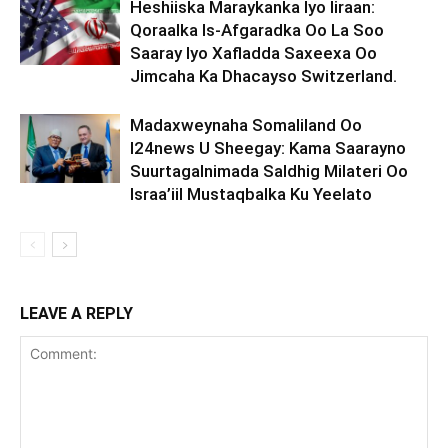
Heshiiska Maraykanka Iyo Iiraan:
Qoraalka Is-Afgaradka Oo La Soo
Saaray Iyo Xafladda Saxeexa Oo
Jimcaha Ka Dhacayso Switzerland.
Madaxweynaha Somaliland Oo
I24news U Sheegay: Kama Saarayno
Suurtagalnimada Saldhig Milateri Oo
Israa’iil Mustaqbalka Ku Yeelato
LEAVE A REPLY