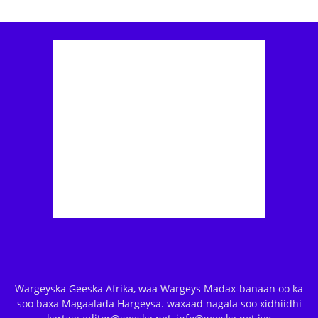
Wargeyska Geeska Afrika, waa Wargeys Madax-banaan oo ka
soo baxa Magaalada Hargeysa. waxaad nagala soo xidhiidhi