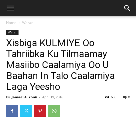
Home
Warar
Warar
Xisbiga KULMIYE Oo
Tahriibka Ku Tilmaamay
Masiibo Caalamiya Oo U
Baahan In Talo Caalamiya
Laga Yeesho
By
Jamaal A. Yonis
-
April 19, 2016
685
0