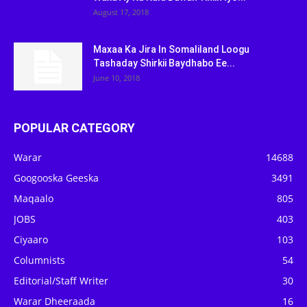
August 17, 2018
Maxaa Ka Jira In Somaliland Loogu
Tashaday Shirkii Baydhabo Ee...
June 10, 2018
POPULAR CATEGORY
Warar
14688
Googooska Geeska
3491
Maqaalo
805
JOBS
403
Ciyaaro
103
Columnists
54
Editorial/Staff Writer
30
Warar Dheeraada
16