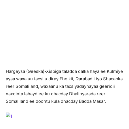
H
argeysa (Geeska)-Xisbiga taladda dalka haya ee Kulmiye
ayaa waxa uu tacsi u diray Ehelkii, Qarabadii iyo Shacabka
reer Somaliland, waxaanu ka tacsiyadaynayaa geeridii
naxdinta lahayd ee ku dhacday Dhalinyarada reer
Somaliland ee doontu kula dhacday Badda Masar.