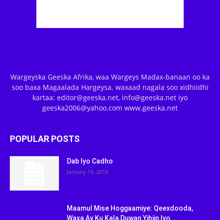
Wargeyska Geeska Afrika, waa Wargeys Madax-banaan oo ka
soo baxa Magaalada Hargeysa. waxaad nagala soo xidhiidhi
kartaa: editor@geeska.net, info@geeska.net iyo
geeska2006@yahoo.com www.geeska.net
POPULAR POSTS
Dab Iyo Cadho
January 18, 2018
Maamul Mise Hoggaamiye: Qeexdooda,
Waxa Ay Ku Kala Duwan Yihiin Iyo...