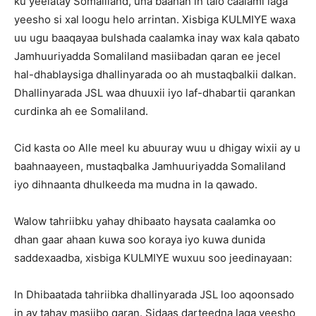
ku yeelatay Somaliland, una baahan in talo caalami laga
yeesho si xal loogu helo arrintan. Xisbiga KULMIYE waxa
uu ugu baaqayaa bulshada caalamka inay wax kala qabato
Jamhuuriyadda Somaliland masiibadan qaran ee jecel
hal-dhablaysiga dhallinyarada oo ah mustaqbalkii dalkan.
Dhallinyarada JSL waa dhuuxii iyo laf-dhabartii qarankan
curdinka ah ee Somaliland.
Cid kasta oo Alle meel ku abuuray wuu u dhigay wixii ay u
baahnaayeen, mustaqbalka Jamhuuriyadda Somaliland
iyo dihnaanta dhulkeeda ma mudna in la qawado.
Walow tahriibku yahay dhibaato haysata caalamka oo
dhan gaar ahaan kuwa soo koraya iyo kuwa dunida
saddexaadba, xisbiga KULMIYE wuxuu soo jeedinayaan:
In Dhibaatada tahriibka dhallinyarada JSL loo aqoonsado
in ay tahay masiibo qaran. Sidaas darteedna laga yeesho