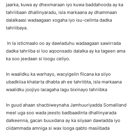
jaarka, kuwa ay dhexmaraan iyo kuwa baddahooda ay ka
tahriibaan dhallinyaradu, isla markaana ay dhammaan
dalalkaasi wadaagaan xogaha iyo isu-celinta dadka
tahriibaya.
In la isticmaalo oo ay dawladuhu wadaagaan sawirrada
dadka tahriiba si loo aqoonsado dalalka ay ka tageen ama
ka soo jeedaan si loogu celiyo.
In waalidku ka warhayo, wacyigelin fiicana ka siiyo
ubadkiisa khatarta dhabta ah ee tahriibta, isla markaana
waalidku joojiyo lacagaha lagu bixinayo tahriibka
In guud ahaan shacbiweynaha Jamhuuriyadda Somaliland
meel uga soo wada jeesto badbaadinta dhallinyarada
dalkeenna, gacan buuxdana ay ka siiyaan dawladda iyo
ciidammada amniga si wax looga qabto masiibada