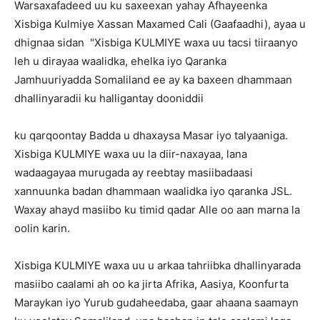
Warsaxafadeed uu ku saxeexan yahay Afhayeenka
Xisbiga Kulmiye Xassan Maxamed Cali (Gaafaadhi), ayaa u
dhignaa sidan "Xisbiga KULMIYE waxa uu tacsi tiiraanyo
leh u dirayaa waalidka, ehelka iyo Qaranka
Jamhuuriyadda Somaliland ee ay ka baxeen dhammaan
dhallinyaradii ku halligantay dooniddii
ku qarqoontay Badda u dhaxaysa Masar iyo talyaaniga.
Xisbiga KULMIYE waxa uu la diir-naxayaa, lana
wadaagayaa murugada ay reebtay masiibadaasi
xannuunka badan dhammaan waalidka iyo qaranka JSL.
Waxay ahayd masiibo ku timid qadar Alle oo aan marna la
oolin karin.
Xisbiga KULMIYE waxa uu u arkaa tahriibka dhallinyarada
masiibo caalami ah oo ka jirta Afrika, Aasiya, Koonfurta
Maraykan iyo Yurub gudaheedaba, gaar ahaana saamayn