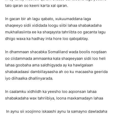
talo qaran oo keeni karta xal qaran.
In gacan bir ah lagu qabato, xukuumaddana laga
shaqeeyo sidii xididada loogu siibi lahaa shabakadaha
mukhallasiinta ee ka shaqaysta tahriibta oo gacanta lagu
dhigo waxa ka hadhay inta hore loo qabqabtay.
In dhammaan shacabka Somaliland wada boolis noqdaan
oo ciidammada ammaanka kala shaqeeyaan sidii loo heli
lahaa goobaha ama saldhigyada ay ka hawlgalaan
shabakadaasi dambiilayaasha ah oo ku macaasha geerida
iyo diihaalka dhallinyarada.
In caalamku xidhiidh ka yeesho loo aqoonsan lahaa
shabakadaha wax tahriibiya, loona maxkamadayn lahaa
In aynu sii xoojinno iskaashi aynu la samayno dawladaha