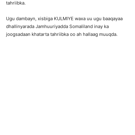
tahriibka.
Ugu dambayn, xisbiga KULMIYE waxa uu ugu baaqayaa
dhallinyarada Jamhuuriyadda Somaliland inay ka
joogsadaan khatarta tahriibka oo ah hallaag muuqda.