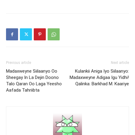
Previous article
Next article
Madaxweyne Siilaanyo Oo
Kulankii Aniga Iyo Siilaanyo:
Sheegay In La Dejin Doono
Madaxweyne Adigaa Igu Yidhi!
Talo Qaran Oo Laga Yeesho
Qalinka: Barkhad M. Kaariye
Aafada Tahriibta