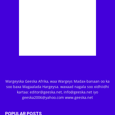
Wargeyska Geeska Afrika, waa Wargeys Madax-banaan oo ka
soo baxa Magaalada Hargeysa. waxaad nagala soo xidhiidhi
kartaa: editor@geeska.net, info@geeska.net iyo
geeska2006@yahoo.com www.geeska.net
POPULAR POSTS