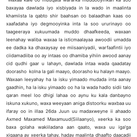
baxayaa dawlada iyo xisbiyada in la wado in maalinta
khamiista la qabto shir baahsan oo balaadhan kaas oo
xaafadaha iyo degmooyinka inta la soo ururinayo oo
taageeraya xukuumada muddo dhaafkeeda, waxaan
leenahay waliba waxaa la isticmaalayaa awoodii umadda
ee dadka ka dhaxaysay ee miisaaniyadii, warfaafintii iyo
ciidamadiiba oo ay intaas oo dhamiba yihiin awood aanay
cid qudhi gaar u lahayn, dawlada intaa wada qaadatay
doorasho kolna la gali maayo, doorasho ku halayn maayo.
Waxaan leeyahay ha la isku yimaado mudada inta aanay
gaadhin, ha la isku yimaado oo ha la wada hadlo sidii talo
qaran meel loo dhigi lahaa oo aynu ku kala danbayno
iskuna xukuno, waxa weeyaan aniga distoorku waxbaa uu
ifaray oo in illaa 26da Juun uu madaxweyne ii ahaado
Axmed Maxamed Maxamuud(Siilaanyo), xeerka ka soo
baxa golaha wakiiladana aan qaato, waxa uu iga'ga
xigaana ay xeerka tahay, haday maalinta dhaafto daacadii