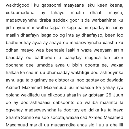
wakhtigoodii ku qabsoomi maayaane isku keen keena,
xukuumaduna ay lahayd maalin dhaafi mayso,
madaxweynahu tiraba saddex goor sida warbaahinta ku
jirta ayuu mar walba fagaare kaga balan qaaday in aanay
maalin dhaafayn isaga oo og inta ay dhaafayso, been loo
badheedhay ayaa ay ahayd oo madaxweynaha xaasha ku
odhan maayo waa beenaale laakiin waxa weeyaan arrin
baaqday oo badheedh u baaqday magaca loo bixin
doonana dee umadda ayaa u bixin doonta ee, waxaa
halkaa ka cad in uu dhamaaday wakhtigii doorashooyinka
aynu ugu talo galnay ee distoorku inoo qabtay oo dawlada
Axmed Maxamed Maxamuud uu madaxda ka yahay iyo
golaha wakiiladu uu xilkoodu ahaa in ay qabtaan 26-Juun
oo ay doorashadaasi qabsoonto oo waliba maalinta la
ogyahay madaxweynaha la doortay ee dalka ka talinaya
Shanta Sanno ee soo socota, waxaa cad Axmed Maxamed
Maxamuud markii uu mucaaradka ahaa sidii uu u dhaliili