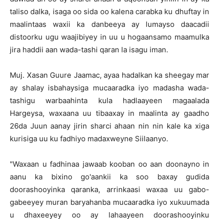
taliso dalka, isaga oo sida oo kalena carabka ku dhuftay in
maalintaas waxii ka danbeeya ay lumayso daacadii
distoorku ugu waajibiyey in uu u hogaansamo maamulka
jira haddii aan wada-tashi qaran la isagu iman.
Muj. Xasan Guure Jaamac, ayaa hadalkan ka sheegay mar
ay shalay isbahaysiga mucaaradka iyo madasha wada-
tashigu warbaahinta kula hadlaayeen magaalada
Hargeysa, waxaana uu tibaaxay in maalinta ay gaadho
26da Juun aanay jirin sharci ahaan nin nin kale ka xiga
kurisiga uu ku fadhiyo madaxweyne Siilaanyo.
"Waxaan u fadhinaa jawaab kooban oo aan doonayno in
aanu ka bixino go'aankii ka soo baxay gudida
doorashooyinka qaranka, arrinkaasi waxaa uu gabo-
gabeeyey muran baryahanba mucaaradka iyo xukuumada
u dhaxeeyey oo ay lahaayeen doorashooyinku