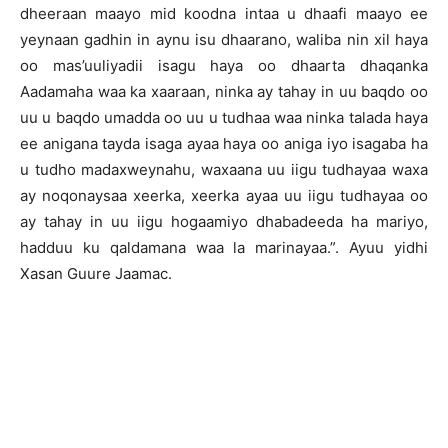
dheeraan maayo mid koodna intaa u dhaafi maayo ee
yeynaan gadhin in aynu isu dhaarano, waliba nin xil haya
oo mas’uuliyadii isagu haya oo dhaarta dhaqanka
Aadamaha waa ka xaaraan, ninka ay tahay in uu baqdo oo
uu u baqdo umadda oo uu u tudhaa waa ninka talada haya
ee anigana tayda isaga ayaa haya oo aniga iyo isagaba ha
u tudho madaxweynahu, waxaana uu iigu tudhayaa waxa
ay noqonaysaa xeerka, xeerka ayaa uu iigu tudhayaa oo
ay tahay in uu iigu hogaamiyo dhabadeeda ha mariyo,
hadduu ku qaldamana waa la marinayaa.”. Ayuu yidhi
Xasan Guure Jaamac.