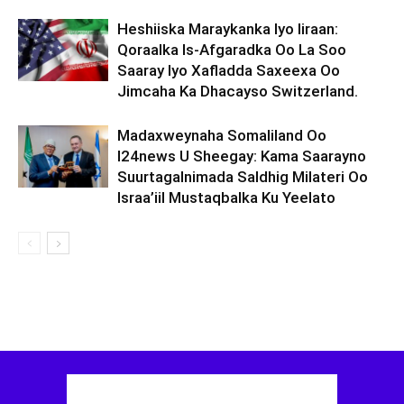
Heshiiska Maraykanka Iyo Iiraan:
Qoraalka Is-Afgaradka Oo La Soo
Saaray Iyo Xafladda Saxeexa Oo
Jimcaha Ka Dhacayso Switzerland.
Madaxweynaha Somaliland Oo
I24news U Sheegay: Kama Saarayno
Suurtagalnimada Saldhig Milateri Oo
Israa’iil Mustaqbalka Ku Yeelato