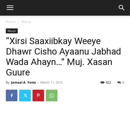
Home
Warar
Warar
“Xirsi Saaxiibkay Weeye
Dhawr Cisho Ayaanu Jabhad
Wada Ahayn…” Muj. Xasan
Guure
By
Jamaal A. Yonis
-
March 11, 2015
822
0