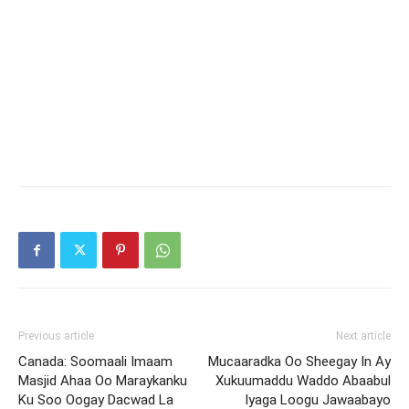
Previous article
Next article
Canada: Soomaali Imaam
Mucaaradka Oo Sheegay In Ay
Masjid Ahaa Oo Maraykanku
Xukuumaddu Waddo Abaabul
Ku Soo Oogay Dacwad La
Iyaga Loogu Jawaabayo