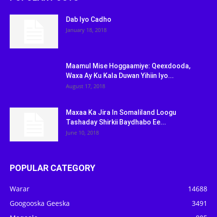
Dab Iyo Cadho
January 18, 2018
Maamul Mise Hoggaamiye: Qeexdooda,
Waxa Ay Ku Kala Duwan Yihiin Iyo...
August 17, 2018
Maxaa Ka Jira In Somaliland Loogu
Tashaday Shirkii Baydhabo Ee...
June 10, 2018
POPULAR CATEGORY
Warar
14688
Googooska Geeska
3491