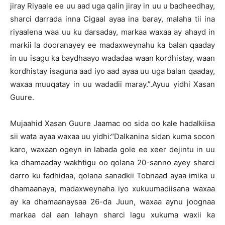
jiray Riyaale ee uu aad uga qalin jiray in uu u badheedhay,
sharci darrada inna Cigaal ayaa ina baray, malaha tii ina
riyaalena waa uu ku darsaday, markaa waxaa ay ahayd in
markii la dooranayey ee madaxweynahu ka balan qaaday
in uu isagu ka baydhaayo wadadaa waan kordhistay, waan
kordhistay isaguna aad iyo aad ayaa uu uga balan qaaday,
waxaa muuqatay in uu wadadii maray.”.Ayuu yidhi Xasan
Guure.
Mujaahid Xasan Guure Jaamac oo sida oo kale hadalkiisa
sii wata ayaa waxaa uu yidhi:“Dalkanina sidan kuma socon
karo, waxaan ogeyn in labada gole ee xeer dejintu in uu
ka dhamaaday wakhtigu oo qolana 20-sanno ayey sharci
darro ku fadhidaa, qolana sanadkii Tobnaad ayaa imika u
dhamaanaya, madaxweynaha iyo xukuumadiisana waxaa
ay ka dhamaanaysaa 26-da Juun, waxaa aynu joognaa
markaa dal aan lahayn sharci lagu xukuma waxii ka