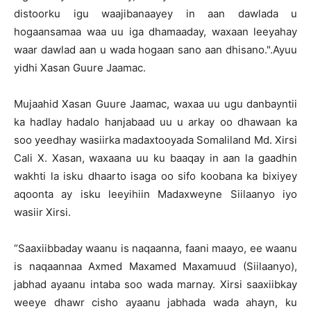
distoorku igu waajibanaayey in aan dawlada u
hogaansamaa waa uu iga dhamaaday, waxaan leeyahay
waar dawlad aan u wada hogaan sano aan dhisano.".Ayuu
yidhi Xasan Guure Jaamac.
Mujaahid Xasan Guure Jaamac, waxaa uu ugu danbayntii
ka hadlay hadalo hanjabaad uu u arkay oo dhawaan ka
soo yeedhay wasiirka madaxtooyada Somaliland Md. Xirsi
Cali X. Xasan, waxaana uu ku baaqay in aan la gaadhin
wakhti la isku dhaarto isaga oo sifo koobana ka bixiyey
aqoonta ay isku leeyihiin Madaxweyne Siilaanyo iyo
wasiir Xirsi.
“Saaxiibbaday waanu is naqaanna, faani maayo, ee waanu
is naqaannaa Axmed Maxamed Maxamuud (Siilaanyo),
jabhad ayaanu intaba soo wada marnay. Xirsi saaxiibkay
weeye dhawr cisho ayaanu jabhada wada ahayn, ku