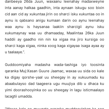
danbeeya 26da Juun, waxaanu leenahay madaxweyne
inta aanay halkaa gaadhin, inta aynaan iskugu soo bixin
cid aan cid ay xukuntaa jirin oo sharci isku xukuntaa oo in
aynu is qabsano anigu kumaan darin oo aynu leenahay
waa aynu is haysanaa laakiin sharcigii aynu isku
xukumaynay waa uu dhamaaday, Maalintaa 26ka Juun
haddii ay gaadho nin nin ka xigaa ma jiro kursiga oo
sharci kaga xigaa, ninka xoog kaga xigayaa isaga ayaa ay
u taalaaye.”.
Guddoomiyaha madasha wada-tashiga iyo toosinta
qaranka Muj:Xasan Guure Jaamac, waxaa uu sida oo kale
ka digay qorshe-yaal uu sheegay in ay xukuumadu ku
abaabulayso dad taageera ugu muujiya dib u dhaca ku
yimi doorashooyinka oo uu sheegay in lagu isticmaalayo
lacagtii umadda.
“Waxaa kale oo muuqata wararka muddooyinkan ka soo