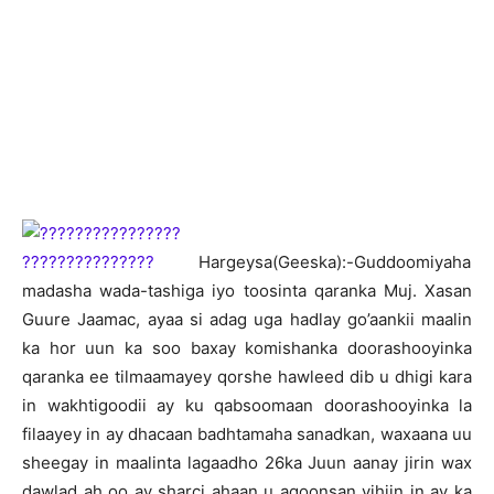
H
argeysa(Geeska):-Guddoomiyaha
madasha wada-tashiga iyo toosinta qaranka Muj. Xasan
Guure Jaamac, ayaa si adag uga hadlay go’aankii maalin
ka hor uun ka soo baxay komishanka doorashooyinka
qaranka ee tilmaamayey qorshe hawleed dib u dhigi kara
in wakhtigoodii ay ku qabsoomaan doorashooyinka la
filaayey in ay dhacaan badhtamaha sanadkan, waxaana uu
sheegay in maalinta lagaadho 26ka Juun aanay jirin wax
dawlad ah oo ay sharci ahaan u aqoonsan yihiin in ay ka