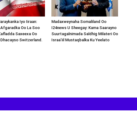
araykanka Iyo Iiraan:
Madaxweynaha Somaliland Oo
s-Afgaradka Oo La Soo
I24news U Sheegay: Kama Saarayno
Xafladda Saxeexa Oo
Suurtagalnimada Saldhig Milateri Oo
 Dhacayso Switzerland.
Israa’iil Mustaqbalka Ku Yeelato