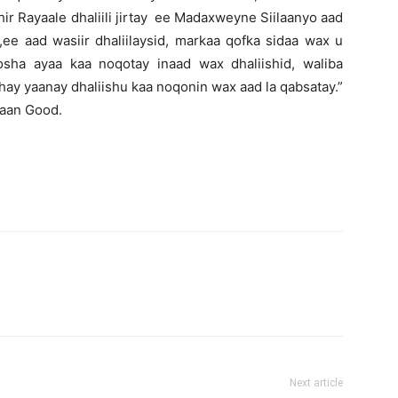
ir Rayaale dhaliili jirtay ee Madaxweyne Siilaanyo aad
,ee aad wasiir dhaliilaysid, markaa qofka sidaa wax u
sha ayaa kaa noqotay inaad wax dhaliishid, waliba
hay yaanay dhaliishu kaa noqonin wax aad la qabsatay.”
maan Good.
Next article