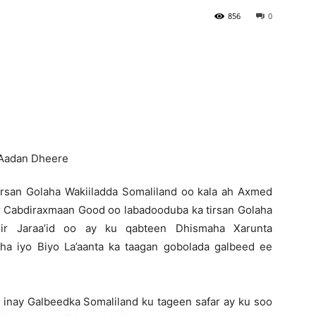
856
0
Newspaper
irsan Golaha Wakiiladda Somaliland oo kala ah Axmed
 Cabdiraxmaan Good oo labadooduba ka tirsan Golaha
hir Jaraa’id oo ay ku qabteen Dhismaha Xarunta
a iyo Biyo La’aanta ka taagan gobolada galbeed ee
inay Galbeedka Somaliland ku tageen safar ay ku soo