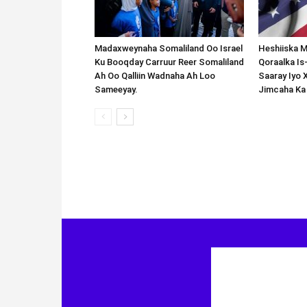
Madaxweynaha Somaliland Oo Israel
Heshiiska M
Ku Booqday Carruur Reer Somaliland
Qoraalka I
Ah Oo Qalliin Wadnaha Ah Loo
Saaray Iyo 
Sameeyay.
Jimcaha Ka