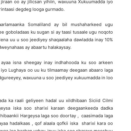
 jiraan oo ay jilicsan yihiin, waxuuna Xukuumadda iyo
rintaasi degdeg looga gurmado.
aarlamaanka Somaliland ay bil mushaharkeed ugu
e goboladaas ku sugan si ay taasi tusaale ugu noqoto
kalena uu u soo jeediyey shaqaalaha dawladda inay 10%
dweynahaas ay abaartu halakaysay.
 ayaa isna sheegay inay indhahooda ku soo arkeen
 iyo Lughaya oo uu ku tilmaamay deegaan abaaro laga
aadgureeyey, waxuuna u soo jeediyey xukuumadda in loo
da ka raali geliyeen hadal uu xildhibaan Siciid Cilmi
eysa iska soo sharixi karaan deegaankeeda dadka
hibaankii Hargeysa laga soo doortay , caasimada laga
yaa hadalkaas , qof alaala qofkii iska sharixi kara oo
aa loo baahan yahay, inuu iska soo sharaxo meeshuu