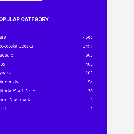
OPULAR CATEGORY
arar
14688
oogooska Geeska
3491
aqaalo
805
OBS
403
iyaaro
103
olumnists
54
itorial/Staff Writer
30
arar Dheeraada
16
csi
13