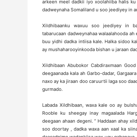
arkeen meel dadkii iyo xoolahiiba halis ku
dadweynaha Somaliland u soo jeediyey in a
Xildhibaanku waxuu soo jeediyey in b
tabarucaan dadweynahaa walaalahooda ah e
buu yidhi dadka intiisa kale. Halka sidoo 
ay mushaharooyinkooda bishan u jaraan da
Xildhibaan Abubokor Cabdiraxmaan Good
deegaanada kala ah Garbo-dadar, Gargaara
naxo ay ka jiraan doo caruurtii laga soo d
gurmado.
Labada Xildhibaan, waxa kale oo ay bulsha
Rooble ku sheegay inay magaalada Harg
deegaan ahaan degeni. “ Haddaan ahay xild
soo doortay , dadka waxa aan xaal ka siina
daacadnimo wadankiisa wax ugu qabanaya w