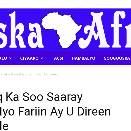
ALO
CIYAARO
TACSI
HAMBALYO
GOOGOOSKA 
Geeska
raha Awdal Iyo Fariin Ay U Direen...
q Ka Soo Saaray
yo Fariin Ay U Direen
Afrika
le