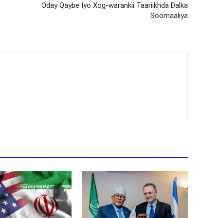
Oday Qaybe Iyo Xog-warankii Taariikhda Dalka
Soomaaliya