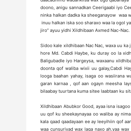
doono, anigu sannadkan Ceerigaabi iyo Ce
ninka halkan dadka ka sheeganayow waa wax
inuu halkan iska soo sharaxo waa la ogol ya
jiro” ayuu yidhi Xildhibaan Axmed Nac-Nac.
Sidoo kale xildhibaan Nac Nac, waxa uu ka 
hore Md. Cabdi Haybe, ku duray oo la xidh
Baligubadle iyo Hargeysa, waxaanu xildhib
doonta qof waliba wixii uu galay,Cabdi 
looga baahan yahay, isaga oo wasiirana 
garan karnaa , qof aan ogayn meesha lay
bilaabay tuurtana kuma sitee laabtaan ku sit
Xildhibaan Abubkor Good, ayaa isna isagoo 
uu qof ku sheekaynayaa oo waliba ay nima
kala qaad qaadayaan ee ay leeyihiin qof a
waa cunsuriyad wax laga naxo ah,yaa wax