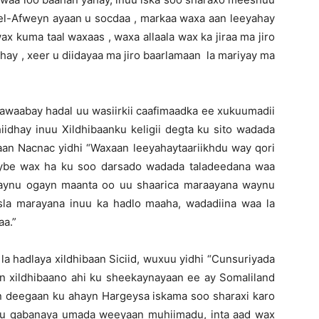
el-Afweyn ayaan u socdaa , markaa waxa aan leeyahay
 kuma taal waxaas , waxa allaala wax ka jiraa ma jiro
hay , xeer u diidayaa ma jiro baarlamaan la mariyay ma
jawaabay hadal uu wasiirkii caafimaadka ee xukuumadii
iidhay inuu Xildhibaanku keligii degta ku sito wadada
aan Nacnac yidhi “Waxaan leeyahaytaariikhdu way qori
Haybe wax ha ku soo darsado wadada taladeedana waa
waynu ogayn maanta oo uu shaarica maraayana waynu
sla marayana inuu ka hadlo maaha, wadadiina waa la
aa.”
la hadlaya xildhibaan Siciid, wuxuu yidhi “Cunsuriyada
n xildhibaano ahi ku sheekaynayaan ee ay Somaliland
an deegaan ku ahayn Hargeysa iskama soo sharaxi karo
 u qabanaya umada weeyaan muhiimadu, inta aad wax