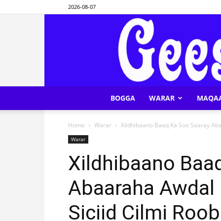
2026-08-07
BOGGA
WARAR
MAQA
Home
Warar
Xildhibaano Baaq Ka Soo Saaray Abaa
Warar
Xildhibaano Baa
Abaaraha Awdal I
Siciid Cilmi Roob