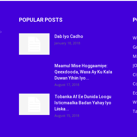
POPULAR POSTS
P
-
Dab Iyo Cadho
W
January 18, 2018
G
M
J
Maamul Mise Hoggaamiye:
Qeexdooda, Waxa Ay Ku Kala
C
Duwan Yihiin Iyo...
C
August 17, 2018
Ed
Tobanka Af Ee Dunida Loogu
W
Isticmaalka Badan Yahay Iyo
Liiska...
Ta
August 15, 2018