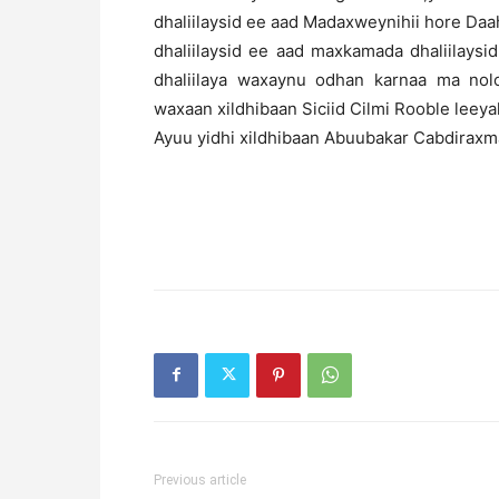
dhaliilaysid ee aad Madaxweynihii hore Daah
dhaliilaysid ee aad maxkamada dhaliilaysid
dhaliilaya waxaynu odhan karnaa ma nolo
waxaan xildhibaan Siciid Cilmi Rooble leeya
Ayuu yidhi xildhibaan Abuubakar Cabdirax
Previous article