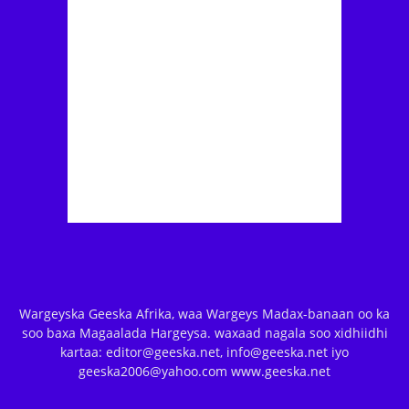
Wargeyska Geeska Afrika, waa Wargeys Madax-banaan oo ka
soo baxa Magaalada Hargeysa. waxaad nagala soo xidhiidhi
kartaa: editor@geeska.net, info@geeska.net iyo
geeska2006@yahoo.com www.geeska.net