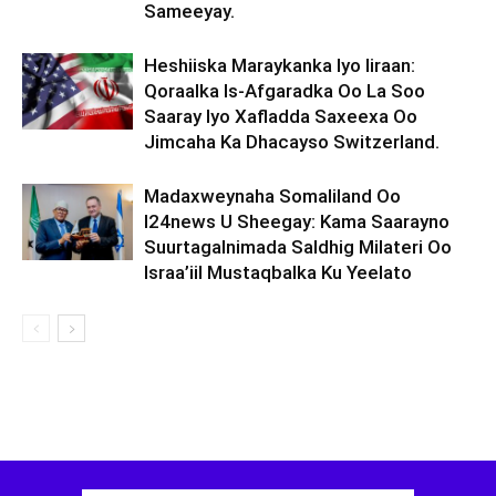
Sameeyay.
Heshiiska Maraykanka Iyo Iiraan:
Qoraalka Is-Afgaradka Oo La Soo
Saaray Iyo Xafladda Saxeexa Oo
Jimcaha Ka Dhacayso Switzerland.
Madaxweynaha Somaliland Oo
I24news U Sheegay: Kama Saarayno
Suurtagalnimada Saldhig Milateri Oo
Israa’iil Mustaqbalka Ku Yeelato