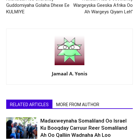
Guddomiyaha Golaha Dhexe Ee
Wargeyska Geeska Afrika Oo
KULMIYE
Ah Wargeys Qiyam Leh”
Jamaal A. Yonis
RELATED ARTICLES
MORE FROM AUTHOR
Madaxweynaha Somaliland Oo Israel
Ku Booqday Carruur Reer Somaliland
Ah Oo Qalliin Wadnaha Ah Loo