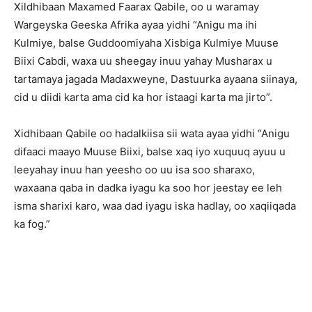
Xildhibaan Maxamed Faarax Qabile, oo u waramay
Wargeyska Geeska Afrika ayaa yidhi “Anigu ma ihi
Kulmiye, balse Guddoomiyaha Xisbiga Kulmiye Muuse
Biixi Cabdi, waxa uu sheegay inuu yahay Musharax u
tartamaya jagada Madaxweyne, Dastuurka ayaana siinaya,
cid u diidi karta ama cid ka hor istaagi karta ma jirto”.
Xidhibaan Qabile oo hadalkiisa sii wata ayaa yidhi “Anigu
difaaci maayo Muuse Biixi, balse xaq iyo xuquuq ayuu u
leeyahay inuu han yeesho oo uu isa soo sharaxo,
waxaana qaba in dadka iyagu ka soo hor jeestay ee leh
isma sharixi karo, waa dad iyagu iska hadlay, oo xaqiiqada
ka fog.”