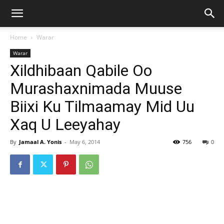
Home
Warar
Warar
Xildhibaan Qabile Oo
Murashaxnimada Muuse
Biixi Ku Tilmaamay Mid Uu
Xaq U Leeyahay
By
Jamaal A. Yonis
-
May 6, 2014
756
0