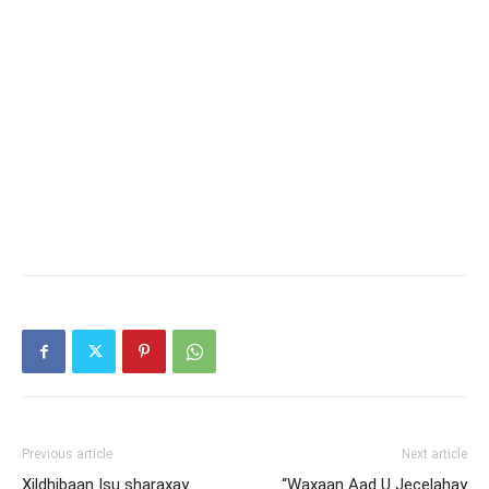
Previous article
Next article
Xildhibaan Isu sharaxay
“Waxaan Aad U Jecelahay