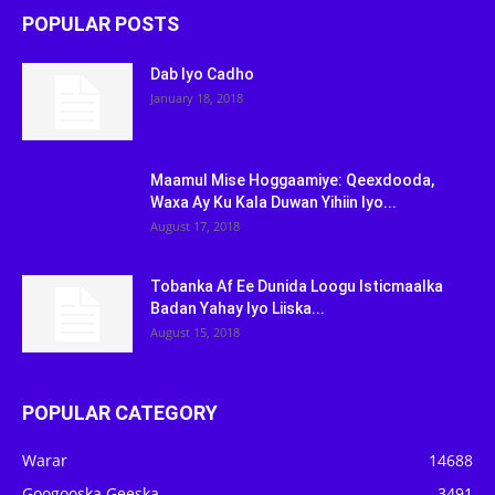
POPULAR POSTS
Dab Iyo Cadho
January 18, 2018
Maamul Mise Hoggaamiye: Qeexdooda,
Waxa Ay Ku Kala Duwan Yihiin Iyo...
August 17, 2018
Tobanka Af Ee Dunida Loogu Isticmaalka
Badan Yahay Iyo Liiska...
August 15, 2018
POPULAR CATEGORY
Warar
14688
Googooska Geeska
3491