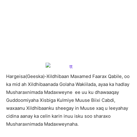
Hargeisa(Geeska)-Xildhibaan Maxamed Faarax Qabile, oo
ka mid ah Xildhibaanada Golaha Wakiilada, ayaa ka hadlay
Musharaxnimada Madaxweyne ee uu ku dhawaaqay
Guddoomiyaha Xisbiga Kulmiye Muuse Biixi Cabdi,
waxaanu Xildhibaanku sheegay in Muuse xaq u leeyahay
cidina aanay ka celin karin inuu isku soo sharaxo
Musharaxnimada Madaxweynaha.