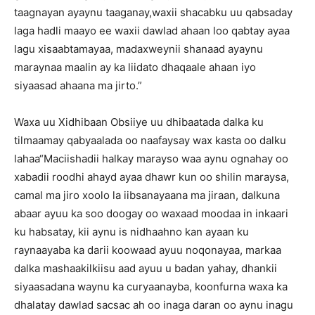
taagnayan ayaynu taaganay,waxii shacabku uu qabsaday
laga hadli maayo ee waxii dawlad ahaan loo qabtay ayaa
lagu xisaabtamayaa, madaxweynii shanaad ayaynu
maraynaa maalin ay ka liidato dhaqaale ahaan iyo
siyaasad ahaana ma jirto.”
Waxa uu Xidhibaan Obsiiye uu dhibaatada dalka ku
tilmaamay qabyaalada oo naafaysay wax kasta oo dalku
lahaa“Maciishadii halkay marayso waa aynu ognahay oo
xabadii roodhi ahayd ayaa dhawr kun oo shilin maraysa,
camal ma jiro xoolo la iibsanayaana ma jiraan, dalkuna
abaar ayuu ka soo doogay oo waxaad moodaa in inkaari
ku habsatay, kii aynu is nidhaahno kan ayaan ku
raynaayaba ka darii koowaad ayuu noqonayaa, markaa
dalka mashaakilkiisu aad ayuu u badan yahay, dhankii
siyaasadana waynu ka curyaanayba, koonfurna waxa ka
dhalatay dawlad sacsac ah oo inaga daran oo aynu inagu