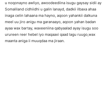
u noqonayno awliyo, awoodeediina isugu gaysay sidii ay
Somaliland cidhiidhi u galin lanayd, dadkii ilbaxa ahaa
inaga celin lahaana ma hayno, aqoon yahankii dalkuna
meel uu jiro anigu ma garanaayo, aqoon yahan badan
ayaa wax bartay, waxeeniina qabyaalad ayay isugu soo
urureen reer hebel iyo maqaaxi qaad lagu ruugo,wax
maanta aniga ii muuqdaa ma jiraan.