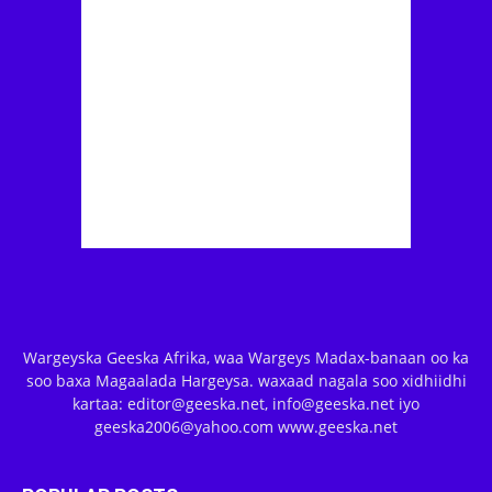
Wargeyska Geeska Afrika, waa Wargeys Madax-banaan oo ka
soo baxa Magaalada Hargeysa. waxaad nagala soo xidhiidhi
kartaa: editor@geeska.net, info@geeska.net iyo
geeska2006@yahoo.com www.geeska.net