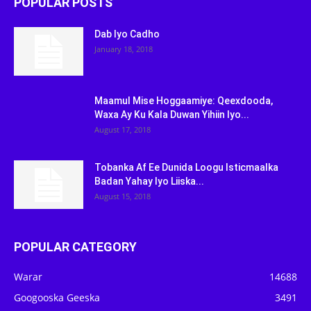
POPULAR POSTS
Dab Iyo Cadho
January 18, 2018
Maamul Mise Hoggaamiye: Qeexdooda,
Waxa Ay Ku Kala Duwan Yihiin Iyo...
August 17, 2018
Tobanka Af Ee Dunida Loogu Isticmaalka
Badan Yahay Iyo Liiska...
August 15, 2018
POPULAR CATEGORY
Warar
14688
Googooska Geeska
3491