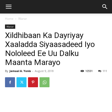
Home
Warar
Warar
Xildhibaan Ka Dayriyay
Xaaladda Siyaasadeed Iyo
Nololeed Ee Uu Dalku
Maanta Marayo
By
Jamaal A. Yonis
-
August 9, 2018
10591
111