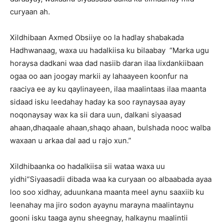
curyaan ah.
Xildhibaan Axmed Obsiiye oo la hadlay shabakada
Hadhwanaag, waxa uu hadalkiisa ku bilaabay “Marka ugu
horaysa dadkani waa dad nasiib daran ilaa lixdankiibaan
ogaa oo aan joogay markii ay lahaayeen koonfur na
raaciya ee ay ku qaylinayeen, ilaa maalintaas ilaa maanta
sidaad isku leedahay haday ka soo raynaysaa ayay
noqonaysay wax ka sii dara uun, dalkani siyaasad
ahaan,dhaqaale ahaan,shaqo ahaan, bulshada nooc walba
waxaan u arkaa dal aad u rajo xun.”
Xildhibaanka oo hadalkiisa sii wataa waxa uu
yidhi“Siyaasadii dibada waa ka curyaan oo albaabada ayaa
loo soo xidhay, aduunkana maanta meel aynu saaxiib ku
leenahay ma jiro sodon ayaynu marayna maalintaynu
gooni isku taaga aynu sheegnay, halkaynu maalintii