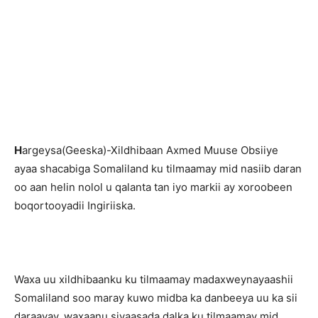
H
argeysa(Geeska)-Xildhibaan Axmed Muuse Obsiiye
ayaa shacabiga Somaliland ku tilmaamay mid nasiib daran
oo aan helin nolol u qalanta tan iyo markii ay xoroobeen
boqortooyadii Ingiriiska.
Waxa uu xildhibaanku ku tilmaamay madaxweynayaashii
Somaliland soo maray kuwo midba ka danbeeya uu ka sii
daraayay, waxaanu siyaasada dalka ku tilmaamay mid