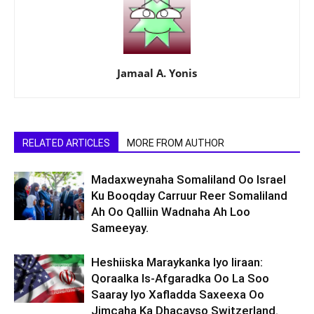
Jamaal A. Yonis
RELATED ARTICLES
MORE FROM AUTHOR
Madaxweynaha Somaliland Oo Israel
Ku Booqday Carruur Reer Somaliland
Ah Oo Qalliin Wadnaha Ah Loo
Sameeyay.
Heshiiska Maraykanka Iyo Iiraan:
Qoraalka Is-Afgaradka Oo La Soo
Saaray Iyo Xafladda Saxeexa Oo
Jimcaha Ka Dhacayso Switzerland.