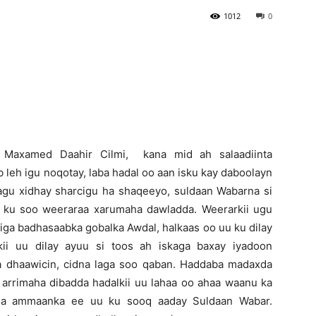
1012
0
Newspaper
 Maxamed Daahir Cilmi, kana mid ah salaadiinta
leh igu noqotay, laba hadal oo aan isku kay daboolayn
lagu xidhay sharcigu ha shaqeeyo, suldaan Wabarna si
 ku soo weeraraa xarumaha dawladda. Weerarkii ugu
ga badhasaabka gobalka Awdal, halkaas oo uu ku dilay
kii uu dilay ayuu si toos ah iskaga baxay iyadoon
laga dhaawicin, cidna laga soo qaban. Haddaba madaxda
arrimaha dibadda hadalkii uu lahaa oo ahaa waanu ka
gida ammaanka ee uu ku sooq aaday Suldaan Wabar.