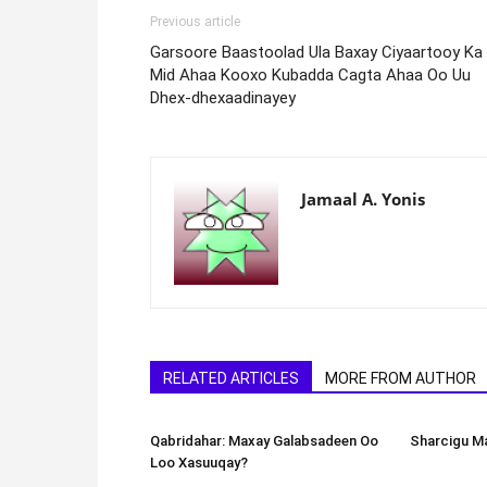
Previous article
Garsoore Baastoolad Ula Baxay Ciyaartooy Ka
Mid Ahaa Kooxo Kubadda Cagta Ahaa Oo Uu
Dhex-dhexaadinayey
Jamaal A. Yonis
RELATED ARTICLES
MORE FROM AUTHOR
Qabridahar: Maxay Galabsadeen Oo
Sharcigu Ma
Loo Xasuuqay?