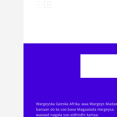
Wargeyska Geeska Afrika, waa Wargeys Madax
banaan oo ka soo baxa Magaalada Hargeysa.
waxaad nagala soo xidhiidhi kartaa: