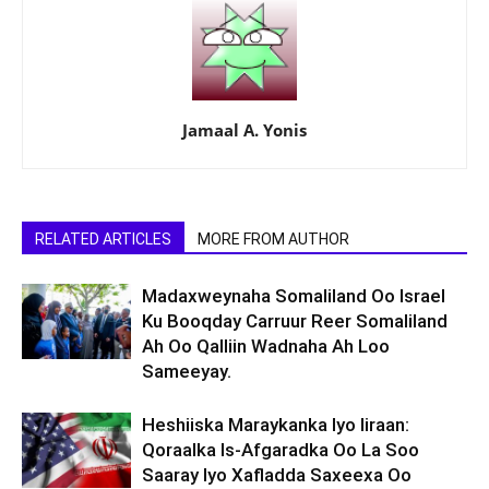
Jamaal A. Yonis
RELATED ARTICLES
MORE FROM AUTHOR
Madaxweynaha Somaliland Oo Israel
Ku Booqday Carruur Reer Somaliland
Ah Oo Qalliin Wadnaha Ah Loo
Sameeyay.
Heshiiska Maraykanka Iyo Iiraan:
Qoraalka Is-Afgaradka Oo La Soo
Saaray Iyo Xafladda Saxeexa Oo