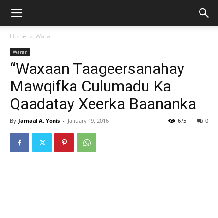
Home
Warar
Warar
“Waxaan Taageersanahay
Mawqifka Culumadu Ka
Qaadatay Xeerka Baananka
By
Jamaal A. Yonis
-
January 19, 2016
675
0