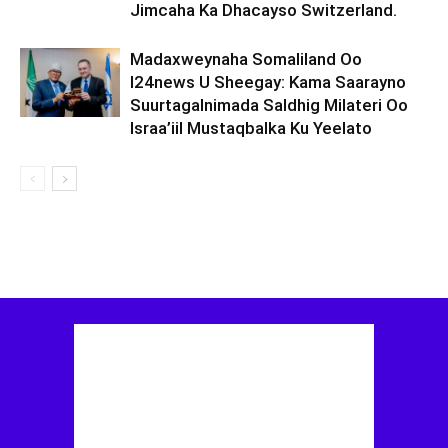
Jimcaha Ka Dhacayso Switzerland.
Madaxweynaha Somaliland Oo
I24news U Sheegay: Kama Saarayno
Suurtagalnimada Saldhig Milateri Oo
Israa’iil Mustaqbalka Ku Yeelato