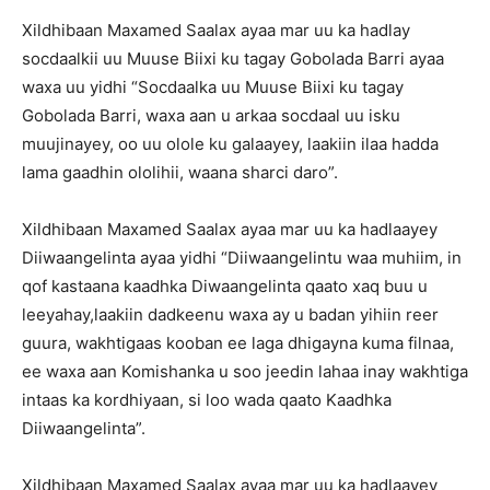
Xildhibaan Maxamed Saalax ayaa mar uu ka hadlay
socdaalkii uu Muuse Biixi ku tagay Gobolada Barri ayaa
waxa uu yidhi “Socdaalka uu Muuse Biixi ku tagay
Gobolada Barri, waxa aan u arkaa socdaal uu isku
muujinayey, oo uu olole ku galaayey, laakiin ilaa hadda
lama gaadhin ololihii, waana sharci daro”.
Xildhibaan Maxamed Saalax ayaa mar uu ka hadlaayey
Diiwaangelinta ayaa yidhi “Diiwaangelintu waa muhiim, in
qof kastaana kaadhka Diwaangelinta qaato xaq buu u
leeyahay,laakiin dadkeenu waxa ay u badan yihiin reer
guura, wakhtigaas kooban ee laga dhigayna kuma filnaa,
ee waxa aan Komishanka u soo jeedin lahaa inay wakhtiga
intaas ka kordhiyaan, si loo wada qaato Kaadhka
Diiwaangelinta”.
Xildhibaan Maxamed Saalax ayaa mar uu ka hadlaayey