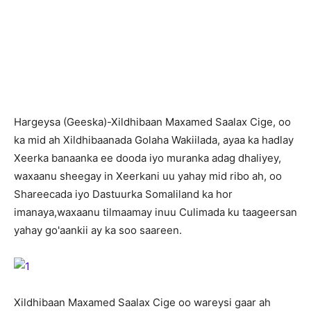
H
argeysa (Geeska)-Xildhibaan Maxamed Saalax Cige, oo
ka mid ah Xildhibaanada Golaha Wakiilada, ayaa ka hadlay
Xeerka banaanka ee dooda iyo muranka adag dhaliyey,
waxaanu sheegay in Xeerkani uu yahay mid ribo ah, oo
Shareecada iyo Dastuurka Somaliland ka hor
imanaya,waxaanu tilmaamay inuu Culimada ku taageersan
yahay go'aankii ay ka soo saareen.
Xildhibaan Maxamed Saalax Cige oo wareysi gaar ah