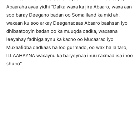
Abaaraha ayaa yidhi “Dalka waxa ka jira Abaaro, waxa aan
soo baray Deegano badan oo Somaliland ka mid ah,
waxaan ku soo arkay Deeganadaas Abaaro baahsan iyo
dhibaatooyin badan oo ka muuqda dadka, waxaana
leeyahay fadhiga aynu ka kacno oo Mucaarad iyo
Muxaafidba dadkaas ha loo gurmado, oo wax ha la taro,
ILLAAHAYNA waxaynu ka baryeynaa inuu raxmadiisa inoo
shubo”.