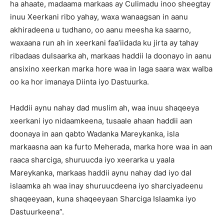
ha ahaate, madaama markaas ay Culimadu inoo sheegtay
inuu Xeerkani ribo yahay, waxa wanaagsan in aanu
akhiradeena u tudhano, oo aanu meesha ka saarno,
waxaana run ah in xeerkani faa’iidada ku jirta ay tahay
ribadaas dulsaarka ah, markaas haddii la doonayo in aanu
ansixino xeerkan marka hore waa in laga saara wax walba
oo ka hor imanaya Diinta iyo Dastuurka.
Haddii aynu nahay dad muslim ah, waa inuu shaqeeya
xeerkani iyo nidaamkeena, tusaale ahaan haddii aan
doonaya in aan qabto Wadanka Mareykanka, isla
markaasna aan ka furto Meherada, marka hore waa in aan
raaca sharciga, shuruucda iyo xeerarka u yaala
Mareykanka, markaas haddii aynu nahay dad iyo dal
islaamka ah waa inay shuruucdeena iyo sharciyadeenu
shaqeeyaan, kuna shaqeeyaan Sharciga Islaamka iyo
Dastuurkeena”.