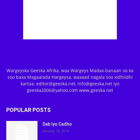
Wargeyska Geeska Afrika, waa Wargeys Madax-banaan oo ka
soo baxa Magaalada Hargeysa. waxaad nagala soo xidhiidhi
kartaa: editor@geeska.net, info@geeska.net iyo
geeska2006@yahoo.com www.geeska.net
POPULAR POSTS
Dab Iyo Cadho
January 18, 2018