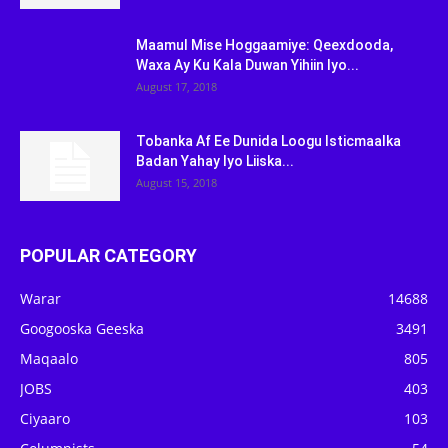
Maamul Mise Hoggaamiye: Qeexdooda,
Waxa Ay Ku Kala Duwan Yihiin Iyo...
August 17, 2018
Tobanka Af Ee Dunida Loogu Isticmaalka
Badan Yahay Iyo Liiska...
August 15, 2018
POPULAR CATEGORY
Warar
14688
Googooska Geeska
3491
Maqaalo
805
JOBS
403
Ciyaaro
103