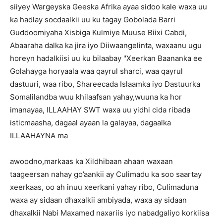
siiyey Wargeyska Geeska Afrika ayaa sidoo kale waxa uu
ka hadlay socdaalkii uu ku tagay Gobolada Barri
Guddoomiyaha Xisbiga Kulmiye Muuse Biixi Cabdi,
Abaaraha dalka ka jira iyo Diiwaangelinta, waxaanu ugu
horeyn hadalkiisi uu ku bilaabay "Xeerkan Baananka ee
Golahayga horyaala waa qayrul sharci, waa qayrul
dastuuri, waa ribo, Shareecada Islaamka iyo Dastuurka
Somalilandba wuu khilaafsan yahay,wuuna ka hor
imanayaa, ILLAAHAY SWT waxa uu yidhi cida ribada
isticmaasha, dagaal ayaan la galayaa, dagaalka
ILLAAHAYNA ma
awoodno,markaas ka Xildhibaan ahaan waxaan
taageersan nahay go’aankii ay Culimadu ka soo saartay
xeerkaas, oo ah inuu xeerkani yahay ribo, Culimaduna
waxa ay sidaan dhaxalkii ambiyada, waxa ay sidaan
dhaxalkii Nabi Maxamed naxariis iyo nabadgaliyo korkiisa