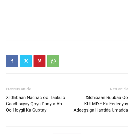
Previous article
Next article
Xildhibaan Nacnac oo Taakulo
Xildhibaan Buubaa Oo
Gaadhsiiyay Qoys Danyar Ah
KULMIYE Ku Eedeeyay
Oo Hoygii Ka Gubtay
Adeegsiga Hantida Umadda