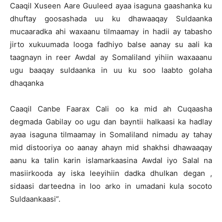
Caaqil Xuseen Aare Guuleed ayaa isaguna gaashanka ku
dhuftay goosashada uu ku dhawaaqay Suldaanka
mucaaradka ahi waxaanu tilmaamay in hadii ay tabasho
jirto xukuumada looga fadhiyo balse aanay su aali ka
taagnayn in reer Awdal ay Somaliland yihiin waxaaanu
ugu baaqay suldaanka in uu ku soo laabto golaha
dhaqanka
Caaqil Canbe Faarax Cali oo ka mid ah Cuqaasha
degmada Gabilay oo ugu dan bayntii halkaasi ka hadlay
ayaa isaguna tilmaamay in Somaliland nimadu ay tahay
mid distooriya oo aanay ahayn mid shakhsi dhawaaqay
aanu ka talin karin islamarkaasina Awdal iyo Salal na
masiirkooda ay iska leeyihiin dadka dhulkan degan ,
sidaasi darteedna in loo arko in umadani kula socoto
Suldaankaasi”.