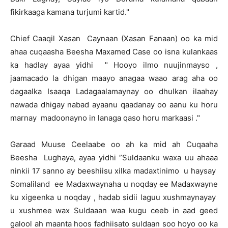
fikirkaaga kamana turjumi kartid."
Chief Caaqil Xasan Caynaan (Xasan Fanaan) oo ka mid
ahaa cuqaasha Beesha Maxamed Case oo isna kulankaas
ka hadlay ayaa yidhi " Hooyo ilmo nuujinmayso ,
jaamacado la dhigan maayo anagaa waao arag aha oo
dagaalka Isaaqa Ladagaalamaynay oo dhulkan ilaahay
nawada dhigay nabad ayaanu qaadanay oo aanu ku horu
marnay madoonayno in lanaga qaso horu markaasi ."
Garaad Muuse Ceelaabe oo ah ka mid ah Cuqaaha
Beesha Lughaya, ayaa yidhi ”Suldaanku waxa uu ahaaa
ninkii 17 sanno ay beeshiisu xilka madaxtinimo u haysay
Somaliland ee Madaxwaynaha u noqday ee Madaxwayne
ku xigeenka u noqday , hadab sidii laguu xushmaynayay
u xushmee wax Suldaaan waa kugu ceeb in aad geed
galool ah maanta hoos fadhiisato suldaan soo hoyo oo ka