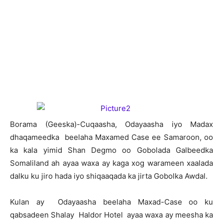
B
orama (Geeska)-Cuqaasha, Odayaasha iyo Madax
dhaqameedka beelaha Maxamed Case ee Samaroon, oo
ka kala yimid Shan Degmo oo Gobolada Galbeedka
Somaliland ah ayaa waxa ay kaga xog warameen xaalada
dalku ku jiro hada iyo shiqaaqada ka jirta Gobolka Awdal.
Kulan ay Odayaasha beelaha Maxad-Case oo ku
qabsadeen Shalay Haldor Hotel ayaa waxa ay meesha ka