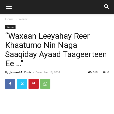
Home
Warar
Warar
“Waxaan Leeyahay Reer
Khaatumo Nin Naga
Saaqiday Ayaad Taageerteen
Ee …”
By
Jamaal A. Yonis
-
December 18, 2014
618
0