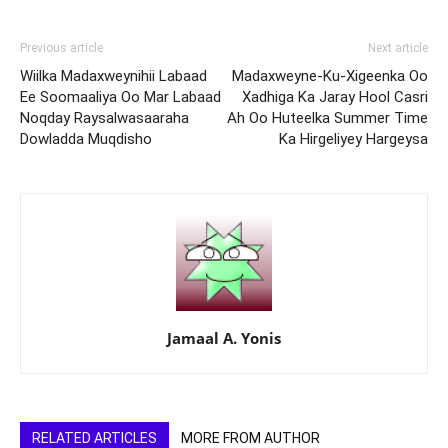
Previous article
Next article
Wiilka Madaxweynihii Labaad
Madaxweyne-Ku-Xigeenka Oo
Ee Soomaaliya Oo Mar Labaad
Xadhiga Ka Jaray Hool Casri
Noqday Raysalwasaaraha
Ah Oo Huteelka Summer Time
Dowladda Muqdisho
Ka Hirgeliyey Hargeysa
Jamaal A. Yonis
RELATED ARTICLES
MORE FROM AUTHOR