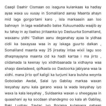
Caaqil Daahir Cismaan oo isaguna kulankaas ka hadlay
ayaa waxa uu xusay in Somaliland aanay Maanta ahayn
mid laga gorgortami karo , isla markaasin aan loo
bahnayn in laga wadahadlo balse Xukuumaddu waajib ay
ku tahay in ay ilaaliso jiritaanka iyo Dastuurka Somaliland,
waxaanu yidhi “Dalkan aanu deganahay ayaa la yidhaa
cidii ka baxaysaa waa in ay iskaga guurto dalkan ,
Somaliland maanta way 25 jirsatay intaa wixii lagu soo
dhaqmayayna maanta cid ka hadli kartaa i ma jirto ,
ciidamada la keenay iyo xildhibaanada la xidhayna waa
shaqo dawladeed, qofkasta oo Dastoorka jabiyana waa la
xidhi. mana jirto qof kaligii ka turjumi kara bulsha weynta
Goboladan Awdal, Salal iyo Gabilay markaa waxan
leeyahay aynu kala garano waxa la wada leeyahay iyo
waxa la kala leeyahay , Suldaanka waxan u sheegayaa in
quaashani ay ka socdaan shandegmo oo kala ah Gabilay,
Baki Lughay, Saylac iyo Borama kulamana qabaan