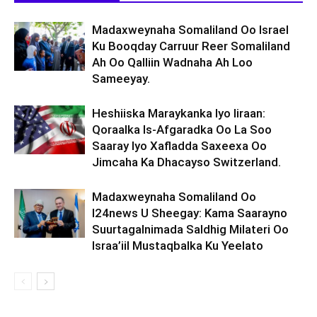
Madaxweynaha Somaliland Oo Israel
Ku Booqday Carruur Reer Somaliland
Ah Oo Qalliin Wadnaha Ah Loo
Sameeyay.
Heshiiska Maraykanka Iyo Iiraan:
Qoraalka Is-Afgaradka Oo La Soo
Saaray Iyo Xafladda Saxeexa Oo
Jimcaha Ka Dhacayso Switzerland.
Madaxweynaha Somaliland Oo
I24news U Sheegay: Kama Saarayno
Suurtagalnimada Saldhig Milateri Oo
Israa’iil Mustaqbalka Ku Yeelato