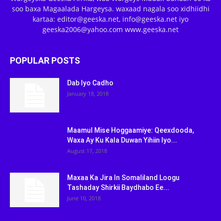
soo baxa Magaalada Hargeysa. waxaad nagala soo xidhiidhi
kartaa: editor@geeska.net, info@geeska.net iyo
geeska2006@yahoo.com www.geeska.net
POPULAR POSTS
Dab Iyo Cadho
January 18, 2018
Maamul Mise Hoggaamiye: Qeexdooda,
Waxa Ay Ku Kala Duwan Yihiin Iyo...
August 17, 2018
Maxaa Ka Jira In Somaliland Loogu
Tashaday Shirkii Baydhabo Ee...
June 10, 2018