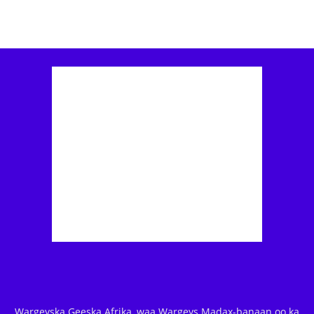
Wargeyska Geeska Afrika, waa Wargeys Madax-banaan oo ka