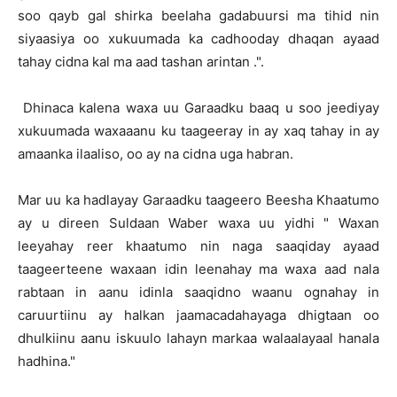
soo qayb gal shirka beelaha gadabuursi ma tihid nin
siyaasiya oo xukuumada ka cadhooday dhaqan ayaad
tahay cidna kal ma aad tashan arintan .".
Dhinaca kalena waxa uu Garaadku baaq u soo jeediyay
xukuumada waxaaanu ku taageeray in ay xaq tahay in ay
amaanka ilaaliso, oo ay na cidna uga habran.
Mar uu ka hadlayay Garaadku taageero Beesha Khaatumo
ay u direen Suldaan Waber waxa uu yidhi " Waxan
leeyahay reer khaatumo nin naga saaqiday ayaad
taageerteene waxaan idin leenahay ma waxa aad nala
rabtaan in aanu idinla saaqidno waanu ognahay in
caruurtiinu ay halkan jaamacadahayaga dhigtaan oo
dhulkiinu aanu iskuulo lahayn markaa walaalayaal hanala
hadhina."