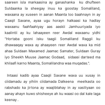
saareen isla markaasina ay ganashanka ku dhufteen
Suldaanka la sheegay inuu ka goostay Somaliland,
waxaana ay xuseen in aanan Maanta loo baahnayn in ay
Caaqil Saxane, ayaa ugu horayn halkaasi ka hadlay
waxaanu faahfaahiyay aas aaskii Jamhuuriyada iyo
kaalintii ay ku lahaayeen reer Awdal waxaanu yidhi
“Hortaba gooni isku taagii Somaliland Raggii ku
dhawaaqay waxa ay ahaayeen reer Awdal waxa ka mid
ahaa Suldaan Maxamed Jaamac Samater, Suldaan Guray
iyo Sheekh Muuse Jaamac Godaad, sidaasi darteed ma
khilaafi karno Maanta, Somalilandna waa muqadas.".
Intaasi kadib ayaa Caaqli Saxane waxa uu xusay in
ciidamadu ay yihiin ciidamada Dalkeena meelkasta oo
rabshado ka jirtona ay waajibtahay in ay xasiliyaan oo
aanay ahayn kuwo shisheeye ah ku waasi oo dal kale laga
keenay .