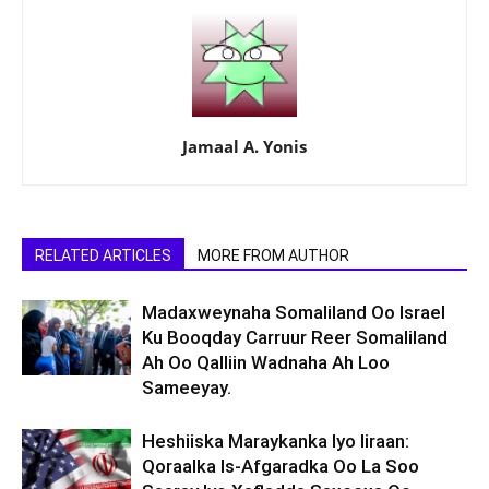
Jamaal A. Yonis
RELATED ARTICLES
MORE FROM AUTHOR
Madaxweynaha Somaliland Oo Israel
Ku Booqday Carruur Reer Somaliland
Ah Oo Qalliin Wadnaha Ah Loo
Sameeyay.
Heshiiska Maraykanka Iyo Iiraan:
Qoraalka Is-Afgaradka Oo La Soo