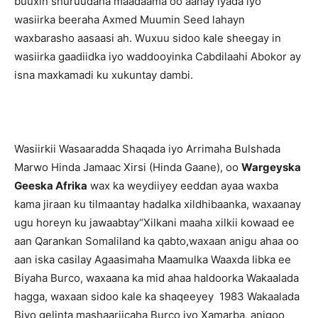
buuxin shuruudaha maadaama oo aanay iyada iyo
wasiirka beeraha Axmed Muumin Seed lahayn
waxbarasho aasaasi ah. Wuxuu sidoo kale sheegay in
wasiirka gaadiidka iyo waddooyinka Cabdilaahi Abokor ay
isna maxkamadi ku xukuntay dambi.
Wasiirkii Wasaaradda Shaqada iyo Arrimaha Bulshada
Marwo Hinda Jamaac Xirsi (Hinda Gaane), oo
Wargeyska
Geeska Afrika
wax ka weydiiyey eeddan ayaa waxba
kama jiraan ku tilmaantay hadalka xildhibaanka, waxaanay
ugu horeyn ku jawaabtay“Xilkani maaha xilkii kowaad ee
aan Qarankan Somaliland ka qabto,waxaan anigu ahaa oo
aan iska casilay Agaasimaha Maamulka Waaxda Iibka ee
Biyaha Burco, waxaana ka mid ahaa haldoorka Wakaalada
hagga, waxaan sidoo kale ka shaqeeyey 1983 Wakaalada
Biyo gelinta mashaariicaha Burco iyo Xamarba, anigoo