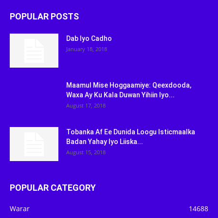
POPULAR POSTS
Dab Iyo Cadho
January 18, 2018
Maamul Mise Hoggaamiye: Qeexdooda,
Waxa Ay Ku Kala Duwan Yihiin Iyo...
August 17, 2018
Tobanka Af Ee Dunida Loogu Isticmaalka
Badan Yahay Iyo Liiska...
August 15, 2018
POPULAR CATEGORY
Warar
14688