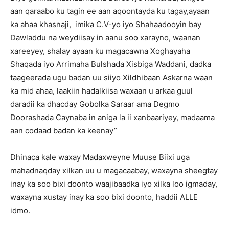
aan qaraabo ku tagin ee aan aqoontayda ku tagay,ayaan
ka ahaa khasnaji, imika C.V-yo iyo Shahaadooyin bay
Dawladdu na weydiisay in aanu soo xarayno, waanan
xareeyey, shalay ayaan ku magacawna Xoghayaha
Shaqada iyo Arrimaha Bulshada Xisbiga Waddani, dadka
taageerada ugu badan uu siiyo Xildhibaan Askarna waan
ka mid ahaa, laakiin hadalkiisa waxaan u arkaa guul
daradii ka dhacday Gobolka Saraar ama Degmo
Doorashada Caynaba in aniga la ii xanbaariyey, madaama
aan codaad badan ka keenay”
Dhinaca kale waxay Madaxweyne Muuse Biixi uga
mahadnaqday xilkan uu u magacaabay, waxayna sheegtay
inay ka soo bixi doonto waajibaadka iyo xilka loo igmaday,
waxayna xustay inay ka soo bixi doonto, haddii ALLE
idmo.