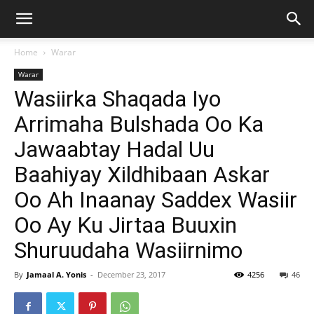
Home
Warar
Warar
Wasiirka Shaqada Iyo
Arrimaha Bulshada Oo Ka
Jawaabtay Hadal Uu
Baahiyay Xildhibaan Askar
Oo Ah Inaanay Saddex Wasiir
Oo Ay Ku Jirtaa Buuxin
Shuruudaha Wasiirnimo
By
Jamaal A. Yonis
-
December 23, 2017
4256
46