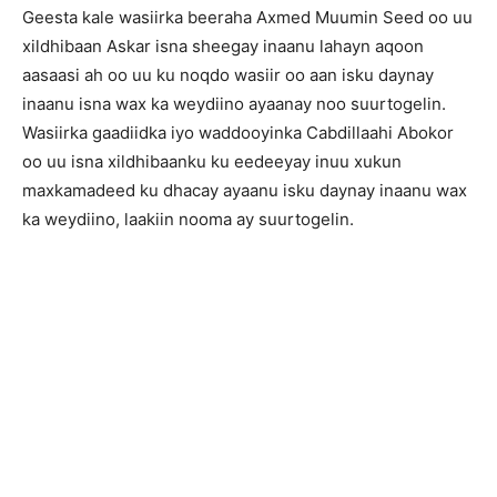
Geesta kale wasiirka beeraha Axmed Muumin Seed oo uu
xildhibaan Askar isna sheegay inaanu lahayn aqoon
aasaasi ah oo uu ku noqdo wasiir oo aan isku daynay
inaanu isna wax ka weydiino ayaanay noo suurtogelin.
Wasiirka gaadiidka iyo waddooyinka Cabdillaahi Abokor
oo uu isna xildhibaanku ku eedeeyay inuu xukun
maxkamadeed ku dhacay ayaanu isku daynay inaanu wax
ka weydiino, laakiin nooma ay suurtogelin.