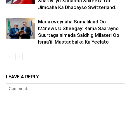
Saaray Iyo Xafladda Saxeexa Oo
Jimcaha Ka Dhacayso Switzerland.
Madaxweynaha Somaliland Oo
I24news U Sheegay: Kama Saarayno
Suurtagalnimada Saldhig Milateri Oo
Israa’iil Mustaqbalka Ku Yeelato
LEAVE A REPLY