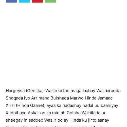
H
argeysa (Geeska)-Wasiirkii loo magacaabay Wasaaradda
Shaqada iyo Arrimaha Bulshada Marwo Hinda Jamaac
Xirsi (Hinda Gaane), ayaa ka hadashay hadal uu baahiyay
Xildhibaan Askar oo ka mid ah Golaha Wakiilada oo
sheegay in saddex Wasiir oo ay Hinda ku jirto aanay