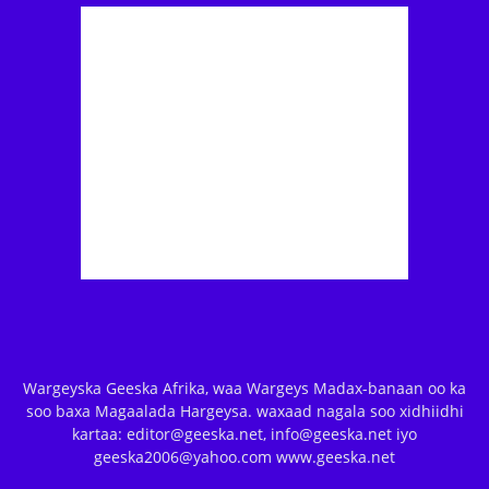
Wargeyska Geeska Afrika, waa Wargeys Madax-banaan oo ka
soo baxa Magaalada Hargeysa. waxaad nagala soo xidhiidhi
kartaa: editor@geeska.net, info@geeska.net iyo
geeska2006@yahoo.com www.geeska.net