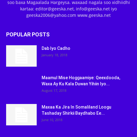
soo baxa Magaalada Hargeysa. waxaad nagala soo xidhiidhi
kartaa: editor@geeska.net, info@geeska.net iyo
geeska2006@yahoo.com www.geeska.net
POPULAR POSTS
Dab Iyo Cadho
January 18, 2018
Maamul Mise Hoggaamiye: Qeexdooda,
Waxa Ay Ku Kala Duwan Yihiin Iyo...
August 17, 2018
Maxaa Ka Jira In Somaliland Loogu
Tashaday Shirkii Baydhabo Ee...
June 10, 2018