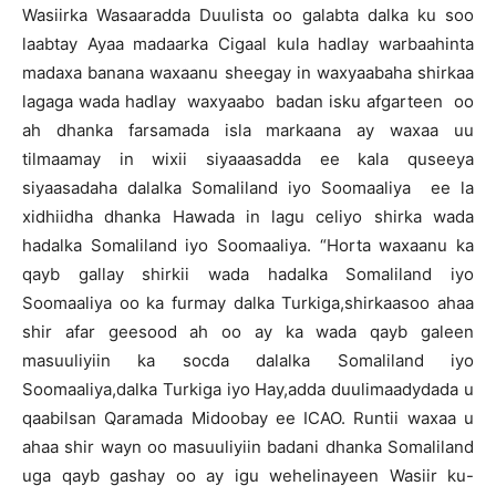
Wasiirka Wasaaradda Duulista oo galabta dalka ku soo
laabtay Ayaa madaarka Cigaal kula hadlay warbaahinta
madaxa banana waxaanu sheegay in waxyaabaha shirkaa
lagaga wada hadlay waxyaabo badan isku afgarteen oo
ah dhanka farsamada isla markaana ay waxaa uu
tilmaamay in wixii siyaaasadda ee kala quseeya
siyaasadaha dalalka Somaliland iyo Soomaaliya ee la
xidhiidha dhanka Hawada in lagu celiyo shirka wada
hadalka Somaliland iyo Soomaaliya. “Horta waxaanu ka
qayb gallay shirkii wada hadalka Somaliland iyo
Soomaaliya oo ka furmay dalka Turkiga,shirkaasoo ahaa
shir afar geesood ah oo ay ka wada qayb galeen
masuuliyiin ka socda dalalka Somaliland iyo
Soomaaliya,dalka Turkiga iyo Hay,adda duulimaadydada u
qaabilsan Qaramada Midoobay ee ICAO. Runtii waxaa u
ahaa shir wayn oo masuuliyiin badani dhanka Somaliland
uga qayb gashay oo ay igu wehelinayeen Wasiir ku-