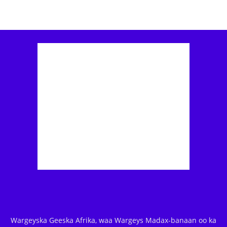
Wargeyska Geeska Afrika, waa Wargeys Madax-banaan oo ka