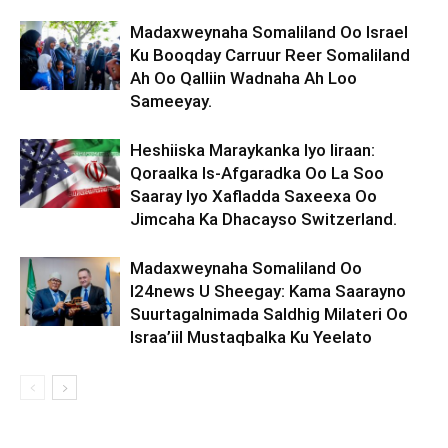
Madaxweynaha Somaliland Oo Israel
Ku Booqday Carruur Reer Somaliland
Ah Oo Qalliin Wadnaha Ah Loo
Sameeyay.
Heshiiska Maraykanka Iyo Iiraan:
Qoraalka Is-Afgaradka Oo La Soo
Saaray Iyo Xafladda Saxeexa Oo
Jimcaha Ka Dhacayso Switzerland.
Madaxweynaha Somaliland Oo
I24news U Sheegay: Kama Saarayno
Suurtagalnimada Saldhig Milateri Oo
Israa’iil Mustaqbalka Ku Yeelato