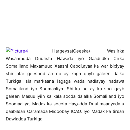
H
argeysa(Geeska)- Wasiirka
Wasaaradda Duulista Hawada iyo Gaadiidka Cirka
Somaliland Maxamuud Xaashi Cabdi,ayaa ka war bixiyay
shir afar geesood ah oo ay kaga qayb galeen dalka
Turkiga isla markaana lagaga wada hadlayay hadawa
Somaliland iyo Soomaaliya. Shirka oo ay ka soo qayb
galeen Masuuliyiin ka kala socda dalalka Somaliland iyo
Soomaaliya, Madax ka socota Hay,adda Duulimaadyada u
qaabilsan Qaramada Midoobay ICAO. Iyo Madax ka tirsan
Dawladda Turkiga.