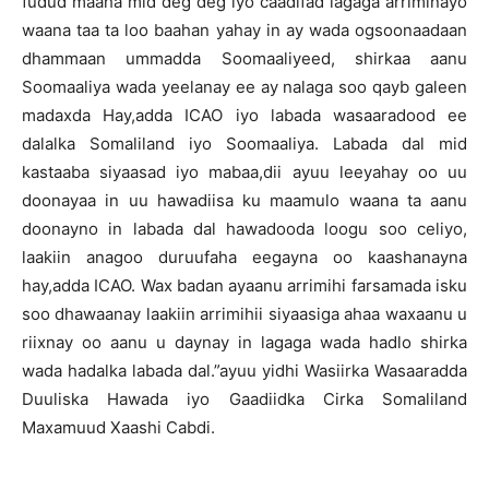
fudud maaha mid deg deg iyo caadifad lagaga arriminayo
waana taa ta loo baahan yahay in ay wada ogsoonaadaan
dhammaan ummadda Soomaaliyeed, shirkaa aanu
Soomaaliya wada yeelanay ee ay nalaga soo qayb galeen
madaxda Hay,adda ICAO iyo labada wasaaradood ee
dalalka Somaliland iyo Soomaaliya. Labada dal mid
kastaaba siyaasad iyo mabaa,dii ayuu leeyahay oo uu
doonayaa in uu hawadiisa ku maamulo waana ta aanu
doonayno in labada dal hawadooda loogu soo celiyo,
laakiin anagoo duruufaha eegayna oo kaashanayna
hay,adda ICAO. Wax badan ayaanu arrimihi farsamada isku
soo dhawaanay laakiin arrimihii siyaasiga ahaa waxaanu u
riixnay oo aanu u daynay in lagaga wada hadlo shirka
wada hadalka labada dal.”ayuu yidhi Wasiirka Wasaaradda
Duuliska Hawada iyo Gaadiidka Cirka Somaliland
Maxamuud Xaashi Cabdi.