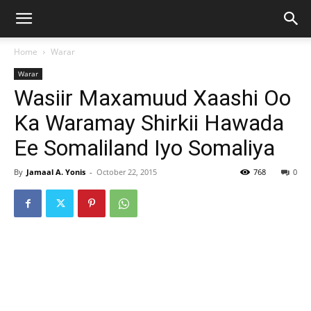
Home
Warar
Warar
Wasiir Maxamuud Xaashi Oo
Ka Waramay Shirkii Hawada
Ee Somaliland Iyo Somaliya
By
Jamaal A. Yonis
-
October 22, 2015
768
0