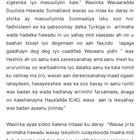
xigeenka iyo masuuliyiin kale.” Wasiirka Wasaaradda
Duulista Hawada Somaliland waxaa uu intaa ku daray in
shirka ay masuuliyiinta Soomaaliya isku soo hor
fadhiisteen ee ka qabsoomay dalka Turkiga in arrimaha
wada hadalka hawadu in uu yahay mid xaasaasi ah oo u
baahan bisayl iyo degenaan oo aan faa,iido lagaga
gaadhayn deg deg iyo caadifad. Waxaanu yidhi “ wax
Heshiis ah oo aanu kala saxeexanahay ama aanu meel ku
ururuninay oo warbaahinta iyo dalalka aanu ka kala nimid
ku celinay ma jiro, waxan aan dareensanahay inaad ogaan
lahaydeen, hasayeeshee wax ka soo baxay in aanu runtii
wax badan ka wada hadlanay arrimihii farsamada, anaga
oo kaashanayna Haya’adda ICAO, waxa aan is leeyahay
wax badan ayaanu jiclinay.”
Wasiirka ayaa sidoo kalena intaasi ku daray “Waxaa jirta
arrimaha hawadu waxay leeyihiin culayskooda maaha mid