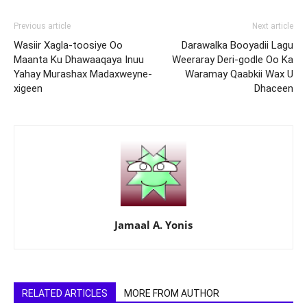
Previous article
Next article
Wasiir Xagla-toosiye Oo
Darawalka Booyadii Lagu
Maanta Ku Dhawaaqaya Inuu
Weeraray Deri-godle Oo Ka
Yahay Murashax Madaxweyne-
Waramay Qaabkii Wax U
xigeen
Dhaceen
Jamaal A. Yonis
RELATED ARTICLES
MORE FROM AUTHOR