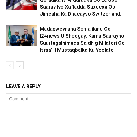
Saaray Iyo Xafladda Saxeexa Oo
Jimcaha Ka Dhacayso Switzerland.
Madaxweynaha Somaliland Oo
I24news U Sheegay: Kama Saarayno
Suurtagalnimada Saldhig Milateri Oo
Israa’iil Mustaqbalka Ku Yeelato
LEAVE A REPLY