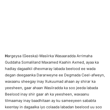
H
argeysa (Geeska)-Wasiirka Wasaaradda Arrimaha
Guddaha Somaliland Maxamed Kaahin Axmed, ayaa ka
hadlay dagaalkii dhexmaray labada beelood ee wada
degan deegaanka Dararweyne ee Degmada Ceel-afweyn,
waxaanu sheegay inay Xukuumad ahaan ay shirar ka
yeesheen, gaar ahaan Wasiiradda ka soo jeeda labada
Beelood inay shir gaar ah ka yeesheen, waxaanu
tilmaamay inay baadhitaan ay ku sameeyeen sababta
keentay in dagaalka iyo colaada labadan beelood uu soo