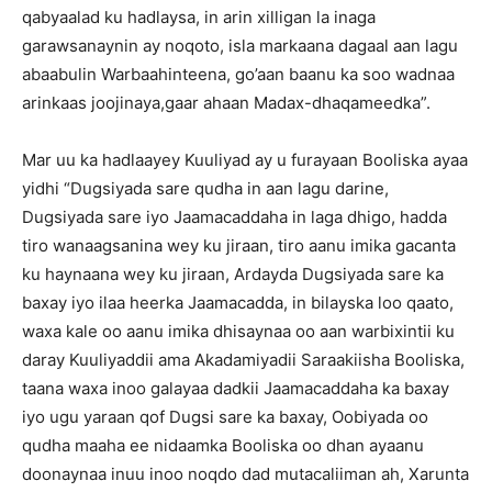
qabyaalad ku hadlaysa, in arin xilligan la inaga
garawsanaynin ay noqoto, isla markaana dagaal aan lagu
abaabulin Warbaahinteena, go’aan baanu ka soo wadnaa
arinkaas joojinaya,gaar ahaan Madax-dhaqameedka”.
Mar uu ka hadlaayey Kuuliyad ay u furayaan Booliska ayaa
yidhi “Dugsiyada sare qudha in aan lagu darine,
Dugsiyada sare iyo Jaamacaddaha in laga dhigo, hadda
tiro wanaagsanina wey ku jiraan, tiro aanu imika gacanta
ku haynaana wey ku jiraan, Ardayda Dugsiyada sare ka
baxay iyo ilaa heerka Jaamacadda, in bilayska loo qaato,
waxa kale oo aanu imika dhisaynaa oo aan warbixintii ku
daray Kuuliyaddii ama Akadamiyadii Saraakiisha Booliska,
taana waxa inoo galayaa dadkii Jaamacaddaha ka baxay
iyo ugu yaraan qof Dugsi sare ka baxay, Oobiyada oo
qudha maaha ee nidaamka Booliska oo dhan ayaanu
doonaynaa inuu inoo noqdo dad mutacaliiman ah, Xarunta