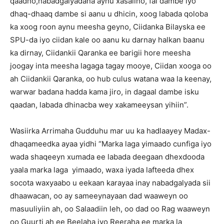
qaadno,nabadgalyadana aynu xasalino, fal dambe iyo
dhaq-dhaaq dambe si aanu u dhicin, xoog labada qoloba
ka xoog roon aynu meesha geyno, Ciidanka Bilayska ee
SPU-da iyo ciidan kale oo aanu ku darnay halkan baanu
ka dirnay, Ciidankii Qaranka ee barigii hore meesha
joogay inta meesha lagaga tagay mooye, Ciidan xooga oo
ah Ciidankii Qaranka, oo hub culus watana waa la keenay,
warwar badana hadda kama jiro, in dagaal dambe isku
qaadan, labada dhinacba wey xakameeysan yihiin”.
Wasiirka Arrimaha Gudduhu mar uu ka hadlaayey Madax-
dhaqameedka ayaa yidhi “Marka laga yimaado cunfiga iyo
wada shaqeeyn xumada ee labada deegaan dhexdooda
yaala marka laga yimaado, waxa iyada lafteeda dhex
socota waxyaabo u eekaan karayaa inay nabadgalyada sii
dhaawacan, oo ay sameeynayaan dad waaweyn oo
masuuliyiin ah, oo Salaadiin leh, oo dad oo Rag waaweyn
oo Guurti ah ee Beelaha iyo Reeraha ee marka la