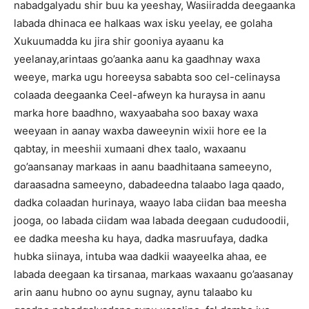
nabadgalyadu shir buu ka yeeshay, Wasiiradda deegaanka
labada dhinaca ee halkaas wax isku yeelay, ee golaha
Xukuumadda ku jira shir gooniya ayaanu ka
yeelanay,arintaas go’aanka aanu ka gaadhnay waxa
weeye, marka ugu horeeysa sababta soo cel-celinaysa
colaada deegaanka Ceel-afweyn ka huraysa in aanu
marka hore baadhno, waxyaabaha soo baxay waxa
weeyaan in aanay waxba daweeynin wixii hore ee la
qabtay, in meeshii xumaani dhex taalo, waxaanu
go’aansanay markaas in aanu baadhitaana sameeyno,
daraasadna sameeyno, dabadeedna talaabo laga qaado,
dadka colaadan hurinaya, waayo laba ciidan baa meesha
jooga, oo labada ciidam waa labada deegaan cududoodii,
ee dadka meesha ku haya, dadka masruufaya, dadka
hubka siinaya, intuba waa dadkii waayeelka ahaa, ee
labada deegaan ka tirsanaa, markaas waxaanu go’aasanay
arin aanu hubno oo aynu sugnay, aynu talaabo ku