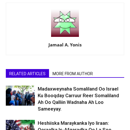
Jamaal A. Yonis
RELATED ARTICLES
MORE FROM AUTHOR
Madaxweynaha Somaliland Oo Israel
Ku Booqday Carruur Reer Somaliland
Ah Oo Qalliin Wadnaha Ah Loo
Sameeyay.
Heshiiska Maraykanka Iyo Iiraan:
Qoraalka Is-Afgaradka Oo La Soo