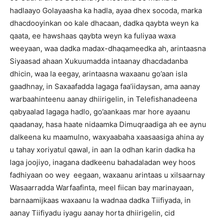
hadlaayo Golayaasha ka hadla, ayaa dhex socoda, marka
dhacdooyinkan oo kale dhacaan, dadka qaybta weyn ka
qaata, ee hawshaas qaybta weyn ka fuliyaa waxa
weeyaan, waa dadka madax-dhaqameedka ah, arintaasna
Siyaasad ahaan Xukuumadda intaanay dhacdadanba
dhicin, waa la eegay, arintaasna waxaanu go’aan isla
gaadhnay, in Saxaafadda lagaga faa’iidaysan, ama aanay
warbaahinteenu aanay dhiirigelin, in Telefishanadeena
qabyaalad lagaga hadlo, go’aankaas mar hore ayaanu
qaadanay, hasa haate nidaamka Dimuqraadiga ah ee aynu
dalkeena ku maamulno, waxyaabaha xaasaasiga ahina ay
u tahay xoriyatul qawal, in aan la odhan karin dadka ha
laga joojiyo, inagana dadkeenu bahadaladan wey hoos
fadhiyaan oo wey eegaan, waxaanu arintaas u xilsaarnay
Wasaarradda Warfaafinta, meel fiican bay marinayaan,
barnaamijkaas waxaanu la wadnaa dadka Tiifiyada, in
aanay Tiifiyadu iyagu aanay horta dhiirigelin, cid