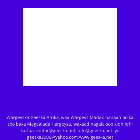
Wargeyska Geeska Afrika, waa Wargeys Madax-banaan oo ka
soo baxa Magaalada Hargeysa. waxaad nagala soo xidhiidhi
kartaa: editor@geeska.net, info@geeska.net iyo
geeska2006@yahoo.com www.geeska.net