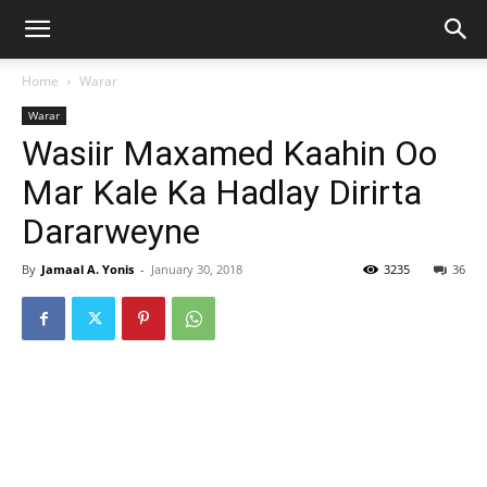
Home
Warar
Warar
Wasiir Maxamed Kaahin Oo
Mar Kale Ka Hadlay Dirirta
Dararweyne
By
Jamaal A. Yonis
-
January 30, 2018
3235
36