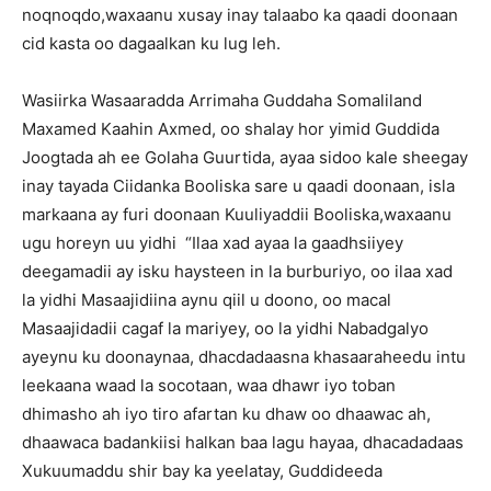
noqnoqdo,waxaanu xusay inay talaabo ka qaadi doonaan
cid kasta oo dagaalkan ku lug leh.
Wasiirka Wasaaradda Arrimaha Guddaha Somaliland
Maxamed Kaahin Axmed, oo shalay hor yimid Guddida
Joogtada ah ee Golaha Guurtida, ayaa sidoo kale sheegay
inay tayada Ciidanka Booliska sare u qaadi doonaan, isla
markaana ay furi doonaan Kuuliyaddii Booliska,waxaanu
ugu horeyn uu yidhi “Ilaa xad ayaa la gaadhsiiyey
deegamadii ay isku haysteen in la burburiyo, oo ilaa xad
la yidhi Masaajidiina aynu qiil u doono, oo macal
Masaajidadii cagaf la mariyey, oo la yidhi Nabadgalyo
ayeynu ku doonaynaa, dhacdadaasna khasaaraheedu intu
leekaana waad la socotaan, waa dhawr iyo toban
dhimasho ah iyo tiro afartan ku dhaw oo dhaawac ah,
dhaawaca badankiisi halkan baa lagu hayaa, dhacadadaas
Xukuumaddu shir bay ka yeelatay, Guddideeda