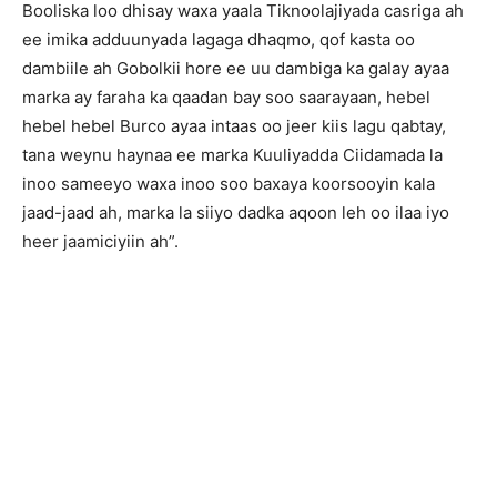
Booliska loo dhisay waxa yaala Tiknoolajiyada casriga ah
ee imika adduunyada lagaga dhaqmo, qof kasta oo
dambiile ah Gobolkii hore ee uu dambiga ka galay ayaa
marka ay faraha ka qaadan bay soo saarayaan, hebel
hebel hebel Burco ayaa intaas oo jeer kiis lagu qabtay,
tana weynu haynaa ee marka Kuuliyadda Ciidamada la
inoo sameeyo waxa inoo soo baxaya koorsooyin kala
jaad-jaad ah, marka la siiyo dadka aqoon leh oo ilaa iyo
heer jaamiciyiin ah”.