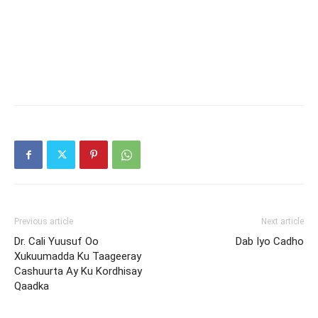
Previous article
Next article
Dr. Cali Yuusuf Oo
Dab Iyo Cadho
Xukuumadda Ku Taageeray
Cashuurta Ay Ku Kordhisay
Qaadka