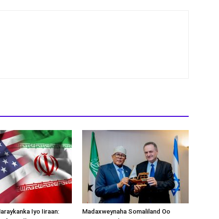
araykanka Iyo Iiraan:
Madaxweynaha Somaliland Oo