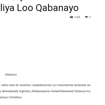
liya Loo Qabanayo
Newspaper
1123
0
sidoo kale ah wasiirka caaqiidooyinka iyo horumarinta bulshada ee
inay dawladooda Ingiriisku; Madaxweyne Axmed Maxamed Siilaanyo ku
abanayo Somaliya.