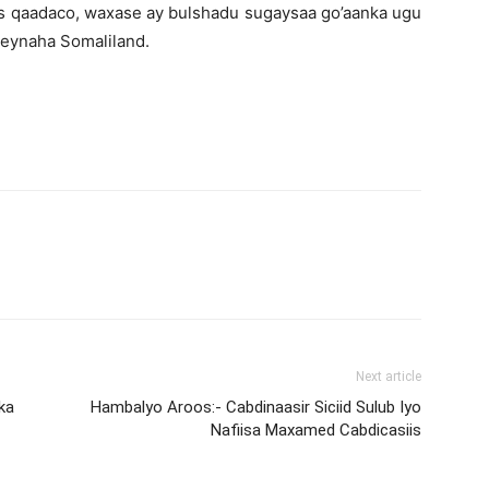
 qaadaco, waxase ay bulshadu sugaysaa go’aanka ugu
eynaha Somaliland.
Next article
ka
Hambalyo Aroos:- Cabdinaasir Siciid Sulub Iyo
Nafiisa Maxamed Cabdicasiis