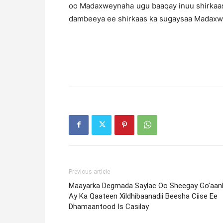
oo Madaxweynaha ugu baaqay inuu shirkaas
dambeeya ee shirkaas ka sugaysaa Madaxw
Previous article
Maayarka Degmada Saylac Oo Sheegay Go’aan
Ay Ka Qaateen Xildhibaanadii Beesha Ciise Ee
Dhamaantood Is Casilay