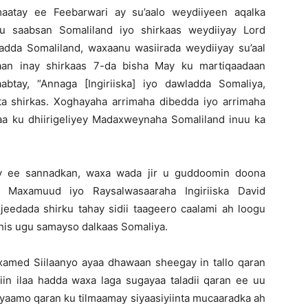
aatay ee Feebarwari ay su’aalo weydiiyeen aqalka
ku saabsan Somaliland iyo shirkaas weydiiyay Lord
dda Somaliland, waxaanu wasiirada weydiiyay su’aal
aan inay shirkaas 7-da bisha May ku martiqaadaan
btay, “Annaga [Ingiriiska] iyo dawladda Somaliya,
a shirkas. Xoghayaha arrimaha dibedda iyo arrimaha
a ku dhiirigeliyey Madaxweynaha Somaliland inuu ka
ay ee sannadkan, waxa wada jir u guddoomin doona
Maxamuud iyo Raysalwasaaraha Ingiriiska David
jeedada shirku tahay sidii taageero caalami ah loogu
dhis ugu samayso dalkaas Somaliya.
med Siilaanyo ayaa dhawaan sheegay in tallo qaran
kiin ilaa hadda waxa laga sugayaa taladii qaran ee uu
iyaamo qaran ku tilmaamay siyaasiyiinta mucaaradka ah