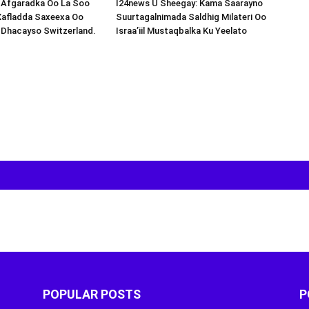
s-Afgaradka Oo La Soo
I24news U Sheegay: Kama Saarayno
Xafladda Saxeexa Oo
Suurtagalnimada Saldhig Milateri Oo
 Dhacayso Switzerland.
Israa’iil Mustaqbalka Ku Yeelato
POPULAR POSTS
P