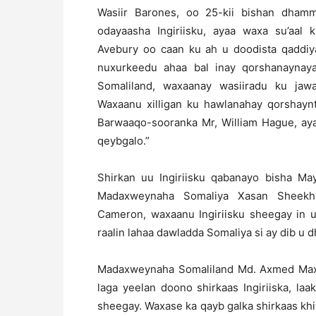
Wasiir Barones, oo 25-kii bishan dhamm
odayaasha Ingiriisku, ayaa waxa su’aal 
Avebury oo caan ku ah u doodista qaddiya
nuxurkeedu ahaa bal inay qorshanaynay
Somaliland, waxaanay wasiiradu ku jawaa
Waxaanu xilligan ku hawlanahay qorshaynt
Barwaaqo-sooranka Mr, William Hague, aya
qeybgalo.”
Shirkan uu Ingiriisku qabanayo bisha M
Madaxweynaha Somaliya Xasan Sheekh 
Cameron, waxaanu Ingiriisku sheegay in u
raalin lahaa dawladda Somaliya si ay dib u 
Madaxweynaha Somaliland Md. Axmed Maxa
laga yeelan doono shirkaas Ingiriiska, laa
sheegay. Waxase ka qayb galka shirkaas kh