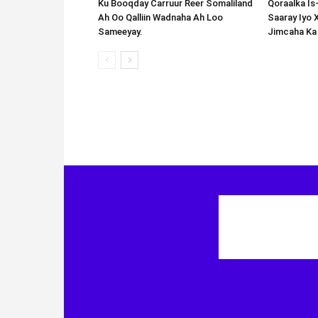
Ku Booqday Carruur Reer Somaliland
Qoraalka I
Ah Oo Qalliin Wadnaha Ah Loo
Saaray Iyo 
Sameeyay.
Jimcaha Ka