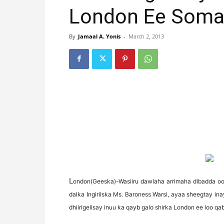
London Ee Soma
By
Jamaal A. Yonis
-
March 2, 2013
L
ondon(Geeska)-Wasiiru dawlaha arrimaha dibadda oo 
dalka Ingiriiska Ms. Baroness Warsi, ayaa sheegtay 
dhiirigelisay inuu ka qayb galo shirka London ee loo q