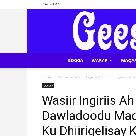
2026-08-07
BOGGA
WARAR
MAQA
Home
Warar
Wasiir Ingiriis Ah Oo Sheegay Inay 
Warar
Wasiir Ingiriis A
Dawladoodu Mad
Ku Dhiirigelisay