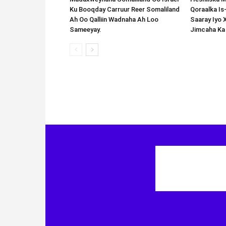
Ku Booqday Carruur Reer Somaliland
Qoraalka I
Ah Oo Qalliin Wadnaha Ah Loo
Saaray Iyo 
Sameeyay.
Jimcaha Ka