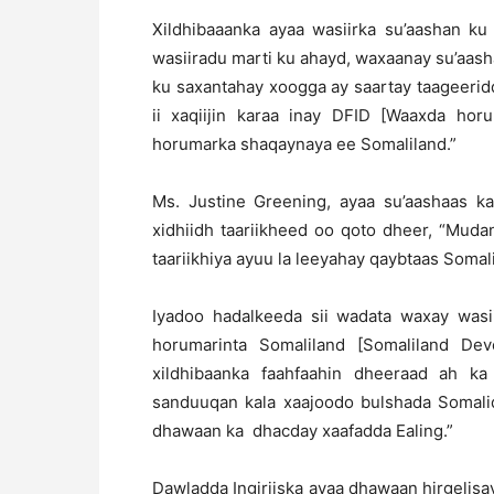
Xildhibaaanka ayaa wasiirka su’aashan ku
wasiiradu marti ku ahayd, waxaanay su’aash
ku saxantahay xoogga ay saartay taageeri
ii xaqiijin karaa inay DFID [Waaxda horu
horumarka shaqaynaya ee Somaliland.”
Ms. Justine Greening, ayaa su’aashaas kag
xidhiidh taariikheed oo qoto dheer, “Mudan
taariikhiya ayuu la leeyahay qaybtaas Somali
Iyadoo hadalkeeda sii wadata waxay wasi
horumarinta Somaliland [Somaliland De
xildhibaanka faahfaahin dheeraad ah ka
sanduuqan kala xaajoodo bulshada Somalid
dhawaan ka dhacday xaafadda Ealing.”
Dawladda Ingiriiska ayaa dhawaan hirgelis