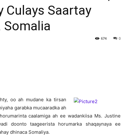
 Culays Saartay
Newspaper
 Somalia
674
0
hty, oo ah mudane ka tirsan
omiyaha garabka mucaaradka ah
a horumarinta caalamiga ah ee wadankiisa Ms. Justine
wadi doonto taageerista horumarka shaqaynaya ee
hay dhinaca Somaliya.