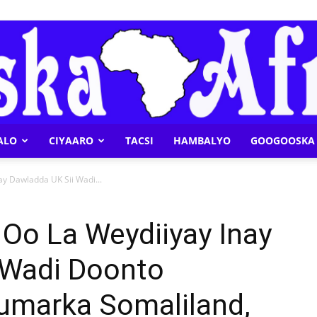
ALO
CIYAARO
TACSI
HAMBALYO
GOOGOOSKA 
Geeska
nay Dawladda UK Sii Wadi...
h Oo La Weydiiyay Inay
 Wadi Doonto
Afrika
umarka Somaliland,