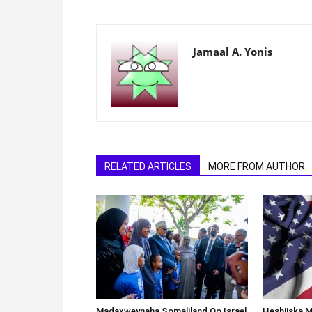
Jamaal A. Yonis
RELATED ARTICLES
MORE FROM AUTHOR
Madaxweynaha Somaliland Oo Israel
Heshiiska M