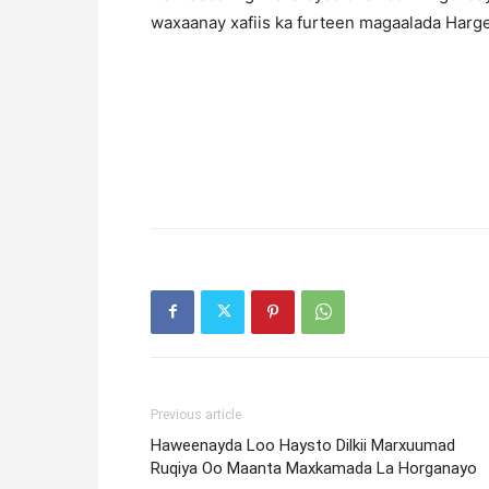
waxaanay xafiis ka furteen magaalada Harg
Previous article
Haweenayda Loo Haysto Dilkii Marxuumad
Ruqiya Oo Maanta Maxkamada La Horganayo