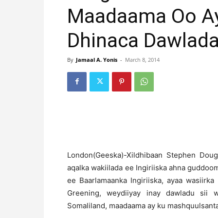
Maadaama Oo Ay
Dhinaca Dawlada
By
Jamaal A. Yonis
-
March 8, 2014
L
ondon(Geeska)-Xildhibaan Stephen Doug
aqalka wakiilada ee Ingiriiska ahna guddo
ee Baarlamaanka Ingiriiska, ayaa wasiirk
Greening, weydiiyay inay dawladu sii 
Somaliland, maadaama ay ku mashquulsanta