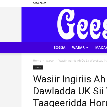
2026-08-07
BOGGA
WARAR
MAQA
Home
Warar
Wasiir Ingiriis Ah Oo La Weydiiyay I
Warar
Wasiir Ingiriis A
Dawladda UK Sii
Taageeridda Hor