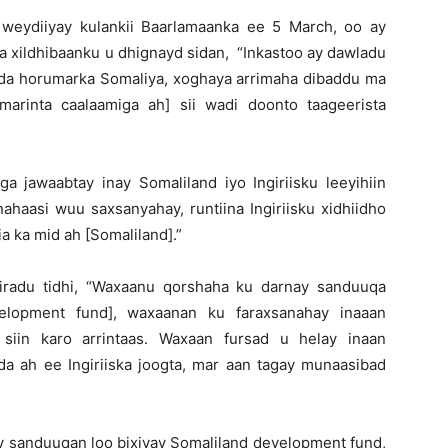
 weydiiyay kulankii Baarlamaanka ee 5 March, oo ay
a xildhibaanku u dhignayd sidan, “Inkastoo ay dawladu
dda horumarka Somaliya, xoghaya arrimaha dibaddu ma
marinta caalaamiga ah] sii wadi doonto taageerista
a jawaabtay inay Somaliland iyo Ingiriisku leeyihiin
ahaasi wuu saxsanyahay, runtiina Ingiriisku xidhiidho
a ka mid ah [Somaliland].”
iradu tidhi, “Waxaanu qorshaha ku darnay sanduuqa
velopment fund], waxaanan ku faraxsanahay inaaan
 siin karo arrintaas. Waxaan fursad u helay inaan
a ah ee Ingiriiska joogta, mar aan tagay munaasibad
ay sanduuqan loo bixiyay Somaliland development fund,