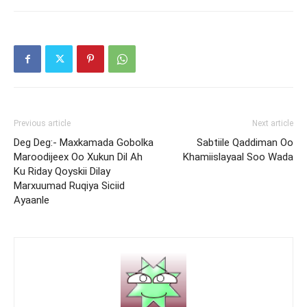
Previous article
Next article
Deg Deg:- Maxkamada Gobolka
Sabtiile Qaddiman Oo
Maroodijeex Oo Xukun Dil Ah
Khamiislayaal Soo Wada
Ku Riday Qoyskii Dilay
Marxuumad Ruqiya Siciid
Ayaanle