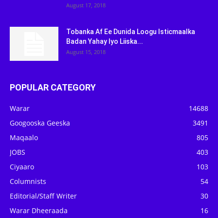
August 17, 2018
Tobanka Af Ee Dunida Loogu Isticmaalka
Badan Yahay Iyo Liiska...
August 15, 2018
POPULAR CATEGORY
Warar
14688
Googooska Geeska
3491
Maqaalo
805
JOBS
403
Ciyaaro
103
Columnists
54
Editorial/Staff Writer
30
Warar Dheeraada
16