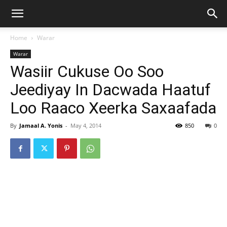
Home
Warar
Warar
Wasiir Cukuse Oo Soo
Jeediyay In Dacwada Haatuf
Loo Raaco Xeerka Saxaafada
By
Jamaal A. Yonis
-
May 4, 2014
850
0