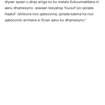
diyaar ayaan u ahay aniga oo ku matala Xukuumaddana in
aanu dhameeyno waxaan leeyahay Yuusuf iyo qolada
Haatuf idinkuna noo qabsooma, qolada kalena ha noo
qabsoonto arintana si fiican aanu ku dhameeyno.”