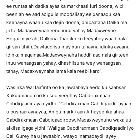
ee runtaa ah dadka ayaa ka markhaati furi doona, wixii
been ah ee aad adigu is moodsiisay ee xanaaqu kaa
keenayna,waanu kaa dejin doona, dhibaatana Dalka ma
jirto, Madaxweynaheenu inuu yahay Madaxweyne
Hogaamiye ah, Dalkana Taariikh ku leeyahay,waad nala
qirsan tihiin,Dawladdiisu inay xun tahayna idinka ayaanu
idinka maqalnaa,Madaxweynaha haddii aad nala qirteen
inuu wanaagsan yahay, dhashiisuna wey wanaagsan
tahay, Madaxweynaha lama kala reebi karo”.
Wasiirka Warfaafinta oo ka jawaabaya eedo ku saabsan
Xukuumadda oo ka soo yeedhay Cabdiraxmaan
Cabdiqaadir ayaa yidhi “Cabdiraxman Cabdiqaadir ayaan
u bushaaraynayaa, Anigu markii aan Afhayeenka ahaa
Cabdiraxmaan Cabdiqaadiroow, Madaxweynuhu waxa uu
afkiisa igaga yidhi “Waligaa Cabdiraxmaan Cabdiqaadir iyo
Cali Gurey ha u jawaabin, waayo Inamadaydii ayey