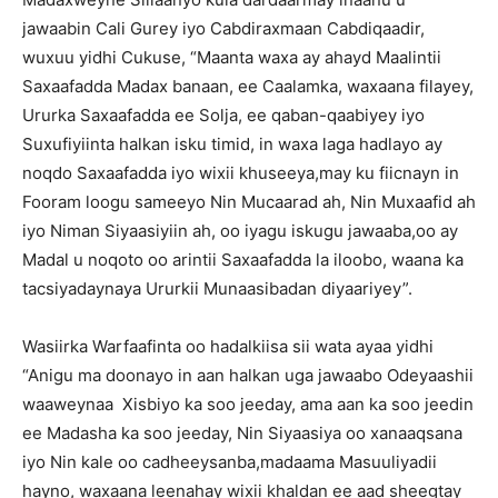
jawaabin Cali Gurey iyo Cabdiraxmaan Cabdiqaadir,
wuxuu yidhi Cukuse, “Maanta waxa ay ahayd Maalintii
Saxaafadda Madax banaan, ee Caalamka, waxaana filayey,
Ururka Saxaafadda ee Solja, ee qaban-qaabiyey iyo
Suxufiyiinta halkan isku timid, in waxa laga hadlayo ay
noqdo Saxaafadda iyo wixii khuseeya,may ku fiicnayn in
Fooram loogu sameeyo Nin Mucaarad ah, Nin Muxaafid ah
iyo Niman Siyaasiyiin ah, oo iyagu iskugu jawaaba,oo ay
Madal u noqoto oo arintii Saxaafadda la iloobo, waana ka
tacsiyadaynaya Ururkii Munaasibadan diyaariyey”.
Wasiirka Warfaafinta oo hadalkiisa sii wata ayaa yidhi
“Anigu ma doonayo in aan halkan uga jawaabo Odeyaashii
waaweynaa Xisbiyo ka soo jeeday, ama aan ka soo jeedin
ee Madasha ka soo jeeday, Nin Siyaasiya oo xanaaqsana
iyo Nin kale oo cadheeysanba,madaama Masuuliyadii
hayno, waxaana leenahay wixii khaldan ee aad sheegtay