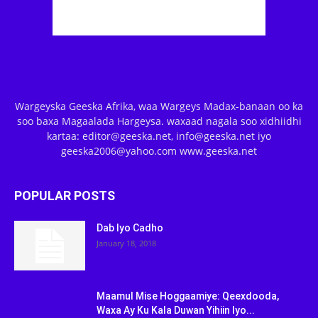
Wargeyska Geeska Afrika, waa Wargeys Madax-banaan oo ka
soo baxa Magaalada Hargeysa. waxaad nagala soo xidhiidhi
kartaa: editor@geeska.net, info@geeska.net iyo
geeska2006@yahoo.com www.geeska.net
POPULAR POSTS
Dab Iyo Cadho
January 18, 2018
Maamul Mise Hoggaamiye: Qeexdooda,
Waxa Ay Ku Kala Duwan Yihiin Iyo...