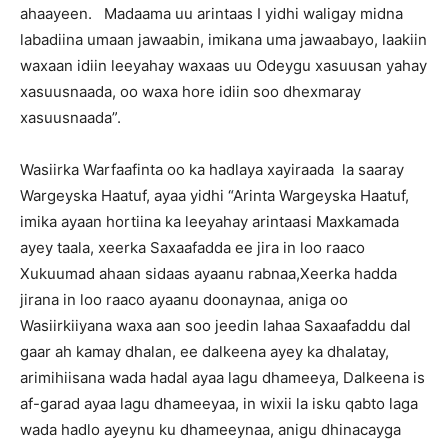
ahaayeen. Madaama uu arintaas I yidhi waligay midna
labadiina umaan jawaabin, imikana uma jawaabayo, laakiin
waxaan idiin leeyahay waxaas uu Odeygu xasuusan yahay
xasuusnaada, oo waxa hore idiin soo dhexmaray
xasuusnaada”.
Wasiirka Warfaafinta oo ka hadlaya xayiraada la saaray
Wargeyska Haatuf, ayaa yidhi “Arinta Wargeyska Haatuf,
imika ayaan hortiina ka leeyahay arintaasi Maxkamada
ayey taala, xeerka Saxaafadda ee jira in loo raaco
Xukuumad ahaan sidaas ayaanu rabnaa,Xeerka hadda
jirana in loo raaco ayaanu doonaynaa, aniga oo
Wasiirkiiyana waxa aan soo jeedin lahaa Saxaafaddu dal
gaar ah kamay dhalan, ee dalkeena ayey ka dhalatay,
arimihiisana wada hadal ayaa lagu dhameeya, Dalkeena is
af-garad ayaa lagu dhameeyaa, in wixii la isku qabto laga
wada hadlo ayeynu ku dhameeynaa, anigu dhinacayga