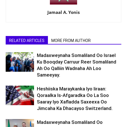
Jamaal A. Yonis
RELATED ARTICLES
MORE FROM AUTHOR
Madaxweynaha Somaliland Oo Israel
Ku Booqday Carruur Reer Somaliland
Ah Oo Qalliin Wadnaha Ah Loo
Sameeyay.
Heshiiska Maraykanka Iyo Iiraan:
Qoraalka Is-Afgaradka Oo La Soo
Saaray Iyo Xafladda Saxeexa Oo
Jimcaha Ka Dhacayso Switzerland.
Madaxweynaha Somaliland Oo