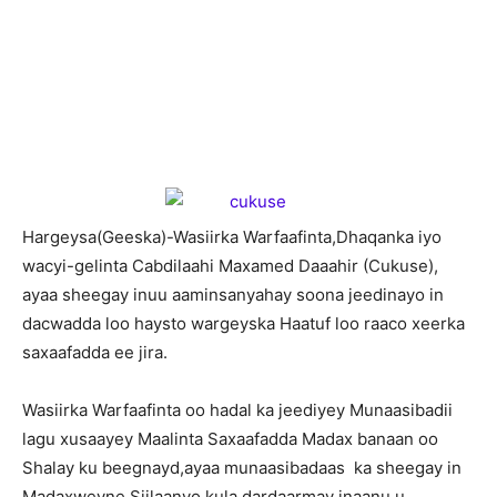
Hargeysa(Geeska)-Wasiirka Warfaafinta,Dhaqanka iyo
wacyi-gelinta Cabdilaahi Maxamed Daaahir (Cukuse),
ayaa sheegay inuu aaminsanyahay soona jeedinayo in
dacwadda loo haysto wargeyska Haatuf loo raaco xeerka
saxaafadda ee jira.
Wasiirka Warfaafinta oo hadal ka jeediyey Munaasibadii
lagu xusaayey Maalinta Saxaafadda Madax banaan oo
Shalay ku beegnayd,ayaa munaasibadaas ka sheegay in
Madaxweyne Siilaanyo kula dardaarmay inaanu u