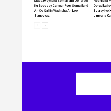
Madaxweynaha Somaliland Oo Israel
Heshiiska M
Ku Booqday Carruur Reer Somaliland
Qoraalka I
Ah Oo Qalliin Wadnaha Ah Loo
Saaray Iyo 
Sameeyay.
Jimcaha Ka