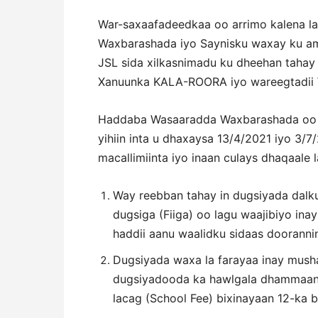
War-saxaafadeedkaa oo arrimo kalena la
Waxbarashada iyo Saynisku waxay ku
JSL sida xilkasnimadu ku dheehan tahay 
Xanuunka KALA-ROORA iyo wareegtadii
Haddaba Wasaaradda Waxbarashada oo ka
yihiin inta u dhaxaysa 13/4/2021 iyo 3/
macallimiinta iyo inaan culays dhaqaale
Way reebban tahay in dugsiyada dalku
dugsiga (Fiiga) oo lagu waajibiyo ina
haddii aanu waalidku sidaas dooranni
Dugsiyada waxa la farayaa inay musha
dugsiyadooda ka hawlgala dhammaan
lacag (School Fee) bixinayaan 12-ka 