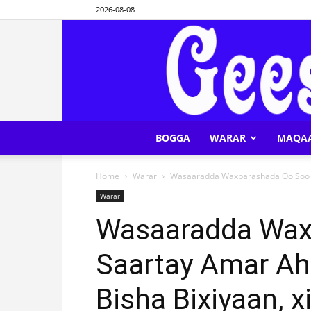
2026-08-08
BOGGA
WARAR
MAQA
Home
Warar
Wasaaradda Waxbarashada Oo Soo Sa
Warar
Wasaaradda Wax
Saartay Amar Ah
Bisha Bixiyaan, x