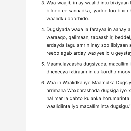
Waa waajib in ay waalidiintu bixiyaa
bilood ee sannadka, iyadoo loo bixin 
waalidku doorbido.
Dugsiyada waxa la farayaa in aanay a
waraaqo, qalimaan, tabaashiir, beddel,
ardayda lagu amrin inay soo iibiyaan
reebo agab arday waxyeello u geyst
Maamulayaasha dugsiyada, macallimii
dhexeeya ixtiraam in uu kordho mooya
Waa in Waalidka iyo Maamulka Dugsi
arrimaha Waxbarashada dugsiga iyo xo
hal mar la qabto kulanka horumarint
waalidiinta iyo macallimiinta dugsigu.”