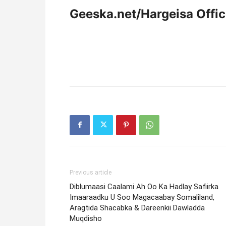
Geeska.net/Hargeisa Offi
Previous article
Diblumaasi Caalami Ah Oo Ka Hadlay Safiirka
Imaaraadku U Soo Magacaabay Somaliland,
Aragtida Shacabka & Dareenkii Dawladda
Muqdisho