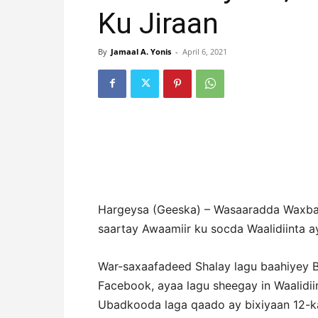
Ku Jiraan
By
Jamaal A. Yonis
-
April 6, 2021
Hargeysa (Geeska) – Wasaaradda Waxbar
saartay Awaamiir ku socda Waalidiinta 
War-saxaafadeed Shalay lagu baahiyey
Facebook, ayaa lagu sheegay in Waalidii
Ubadkooda laga qaado ay bixiyaan 12-