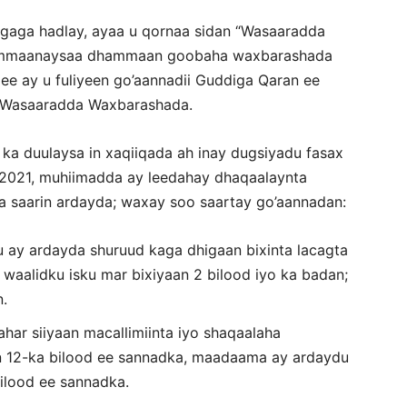
gaga hadlay, ayaa u qornaa sidan “Wasaaradda
 ammaanaysaa dhammaan goobaha waxbarashada
ee ay u fuliyeen go’aannadii Guddiga Qaran ee
 Wasaaradda Waxbarashada.
 duulaysa in xaqiiqada ah inay dugsiyadu fasax
7/2021, muhiimadda ay leedahay dhaqaalaynta
 la saarin ardayda; waxay soo saartay go’aannadan:
 ay ardayda shuruud kaga dhigaan bixinta lacagta
y waalidku isku mar bixiyaan 2 bilood iyo ka badan;
n.
har siiyaan macallimiinta iyo shaqaalaha
 12-ka bilood ee sannadka, maadaama ay ardaydu
bilood ee sannadka.