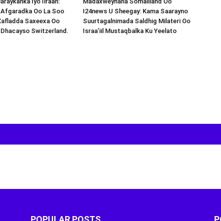
araykanka Iyo Iiraan:
Madaxweynaha Somaliland Oo
s-Afgaradka Oo La Soo
I24news U Sheegay: Kama Saarayno
Xafladda Saxeexa Oo
Suurtagalnimada Saldhig Milateri Oo
 Dhacayso Switzerland.
Israa’iil Mustaqbalka Ku Yeelato
POPULAR POSTS
P