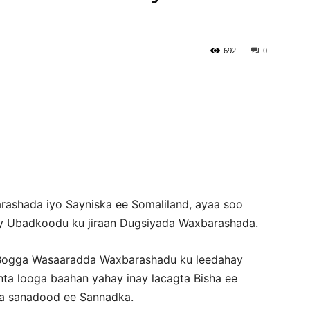
Newspaper
692
0
ashada iyo Sayniska ee Somaliland, ayaa soo
ay Ubadkoodu ku jiraan Dugsiyada Waxbarashada.
 Bogga Wasaaradda Waxbarashadu ku leedahay
nta looga baahan yahay inay lacagta Bisha ee
ka sanadood ee Sannadka.