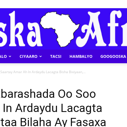
ALO
CIYAARO
TACSI
HAMBALYO
GOOGOOSKA 
Geeska
artay Amar Ah In Ardaydu Lacagta Bisha Bixiyaan,...
barashada Oo Soo
 In Ardaydu Lacagta
Afrika
itaa Bilaha Ay Fasaxa