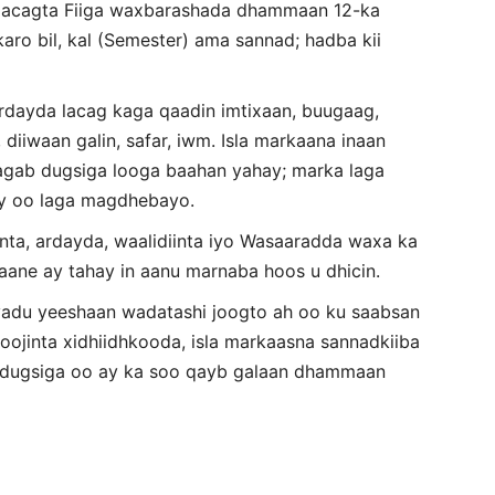
n lacagta Fiiga waxbarashada dhammaan 12-ka
karo bil, kal (Semester) ama sannad; hadba kii
rdayda lacag kaga qaadin imtixaan, buugaag,
 diiwaan galin, safar, iwm. Isla markaana inaan
 agab dugsiga looga baahan yahay; marka laga
ay oo laga magdhebayo.
nta, ardayda, waalidiinta iyo Wasaaradda waxa ka
ane ay tahay in aanu marnaba hoos u dhicin.
yadu yeeshaan wadatashi joogto ah oo ku saabsan
ojinta xidhiidhkooda, isla markaasna sannadkiiba
a dugsiga oo ay ka soo qayb galaan dhammaan