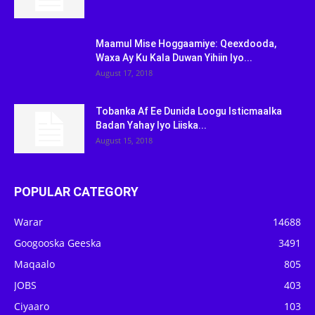
Maamul Mise Hoggaamiye: Qeexdooda,
Waxa Ay Ku Kala Duwan Yihiin Iyo...
August 17, 2018
Tobanka Af Ee Dunida Loogu Isticmaalka
Badan Yahay Iyo Liiska...
August 15, 2018
POPULAR CATEGORY
Warar
14688
Googooska Geeska
3491
Maqaalo
805
JOBS
403
Ciyaaro
103