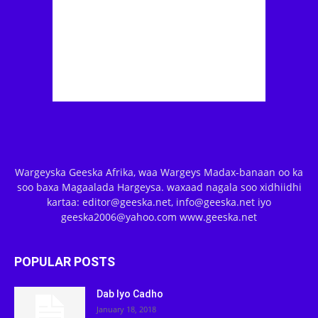
Wargeyska Geeska Afrika, waa Wargeys Madax-banaan oo ka
soo baxa Magaalada Hargeysa. waxaad nagala soo xidhiidhi
kartaa: editor@geeska.net, info@geeska.net iyo
geeska2006@yahoo.com www.geeska.net
POPULAR POSTS
Dab Iyo Cadho
January 18, 2018