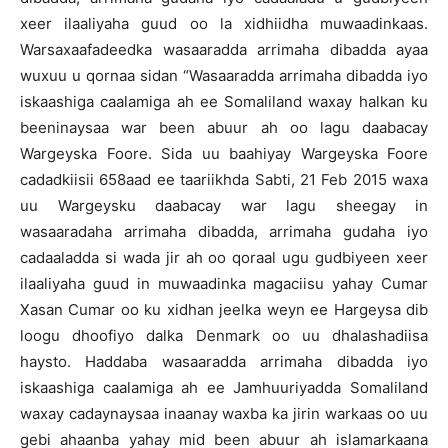
xeer ilaaliyaha guud oo la xidhiidha muwaadinkaas.
Warsaxaafadeedka wasaaradda arrimaha dibadda ayaa
wuxuu u qornaa sidan “Wasaaradda arrimaha dibadda iyo
iskaashiga caalamiga ah ee Somaliland waxay halkan ku
beeninaysaa war been abuur ah oo lagu daabacay
Wargeyska Foore. Sida uu baahiyay Wargeyska Foore
cadadkiisii 658aad ee taariikhda Sabti, 21 Feb 2015 waxa
uu Wargeysku daabacay war lagu sheegay in
wasaaradaha arrimaha dibadda, arrimaha gudaha iyo
cadaaladda si wada jir ah oo qoraal ugu gudbiyeen xeer
ilaaliyaha guud in muwaadinka magaciisu yahay Cumar
Xasan Cumar oo ku xidhan jeelka weyn ee Hargeysa dib
loogu dhoofiyo dalka Denmark oo uu dhalashadiisa
haysto. Haddaba wasaaradda arrimaha dibadda iyo
iskaashiga caalamiga ah ee Jamhuuriyadda Somaliland
waxay cadaynaysaa inaanay waxba ka jirin warkaas oo uu
gebi ahaanba yahay mid been abuur ah islamarkaana