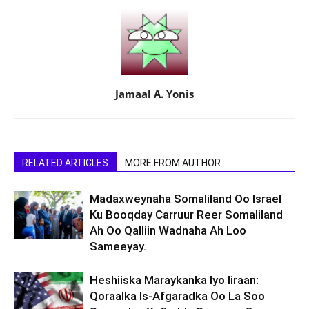
Jamaal A. Yonis
RELATED ARTICLES
MORE FROM AUTHOR
Madaxweynaha Somaliland Oo Israel
Ku Booqday Carruur Reer Somaliland
Ah Oo Qalliin Wadnaha Ah Loo
Sameeyay.
Heshiiska Maraykanka Iyo Iiraan:
Qoraalka Is-Afgaradka Oo La Soo