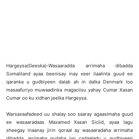
H
argeysa(Geeska)-Wasaaradda arrimaha dibadda
Somaliland ayaa beenisay inay xeer ilaalinta guud ee
qaranka u gudbiyeen dalab ah in dalka Denmark loo
masaafuriyo muwaadinka magaciisu yahay Cumar Xasan
Cumar oo ku xidhan jeelka Hargeysa.
Warsaxaafadeed uu shalay soo saaray agaasimaha guud
ee wasaaradaas Maxamed Xasan Siciid, ayaa lagu
sheegay inaanay jirin qoraal ay wasaaradaha arrimaha
dibadda, arrimaha gudaha iyo cadaaladu u gudbiyeen