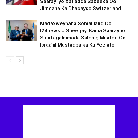
Saaray Iyo Xafladda Saxeexa Oo
Jimcaha Ka Dhacayso Switzerland.
Madaxweynaha Somaliland Oo
I24news U Sheegay: Kama Saarayno
Suurtagalnimada Saldhig Milateri Oo
Israa’iil Mustaqbalka Ku Yeelato