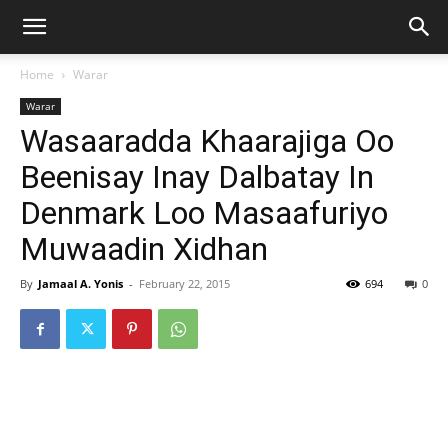
Home
Warar
Warar
Wasaaradda Khaarajiga Oo
Beenisay Inay Dalbatay In
Denmark Loo Masaafuriyo
Muwaadin Xidhan
By
Jamaal A. Yonis
-
February 22, 2015
694
0