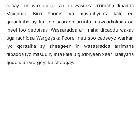
aanay jirin wax qoraal ah oo wasiirka arrimaha dibadda
Maxamed Biixi Yoonis iyo masuuliyiinta kale ee
qarankuba ay ka soo saareen arrinta muwaadinkaas oo
meel loo gudbiyay. Wasaaradda arrimaha dibaddu waxay
uga fadhidaa Wargeyska Foore inuu soo cadeeyo warkan
iyo qoraalka ay sheegeen in wasaaradda arrimaha
dibadda iyo masuuliyiinta kale u gudbiyeen xeer ilaaliyaha
guud sida wargeysku sheegay.”