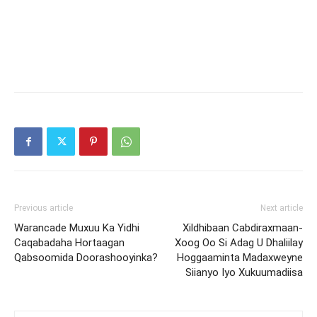
Previous article
Next article
Warancade Muxuu Ka Yidhi
Xildhibaan Cabdiraxmaan-
Caqabadaha Hortaagan
Xoog Oo Si Adag U Dhaliilay
Qabsoomida Doorashooyinka?
Hoggaaminta Madaxweyne
Siianyo Iyo Xukuumadiisa