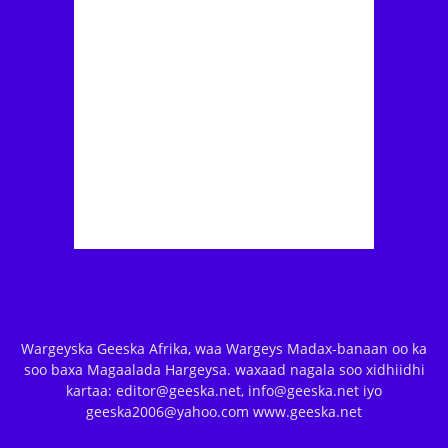
Wargeyska Geeska Afrika, waa Wargeys Madax-banaan oo ka
soo baxa Magaalada Hargeysa. waxaad nagala soo xidhiidhi
kartaa: editor@geeska.net, info@geeska.net iyo
geeska2006@yahoo.com www.geeska.net