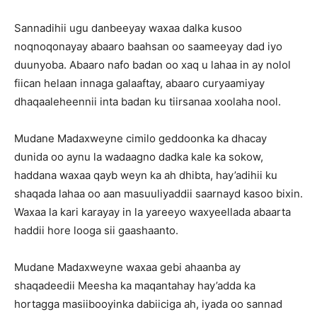
Sannadihii ugu danbeeyay waxaa dalka kusoo
noqnoqonayay abaaro baahsan oo saameeyay dad iyo
duunyoba. Abaaro nafo badan oo xaq u lahaa in ay nolol
fiican helaan innaga galaaftay, abaaro curyaamiyay
dhaqaaleheennii inta badan ku tiirsanaa xoolaha nool.
Mudane Madaxweyne cimilo geddoonka ka dhacay
dunida oo aynu la wadaagno dadka kale ka sokow,
haddana waxaa qayb weyn ka ah dhibta, hay’adihii ku
shaqada lahaa oo aan masuuliyaddii saarnayd kasoo bixin.
Waxaa la kari karayay in la yareeyo waxyeellada abaarta
haddii hore looga sii gaashaanto.
Mudane Madaxweyne waxaa gebi ahaanba ay
shaqadeedii Meesha ka maqantahay hay’adda ka
hortagga masiibooyinka dabiiciga ah, iyada oo sannad