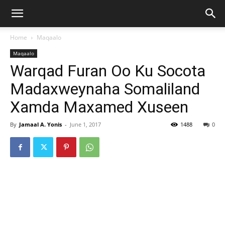
Home
Maqaalo
Maqaalo
Warqad Furan Oo Ku Socota
Madaxweynaha Somaliland
Xamda Maxamed Xuseen
By
Jamaal A. Yonis
-
June 1, 2017
1488
0