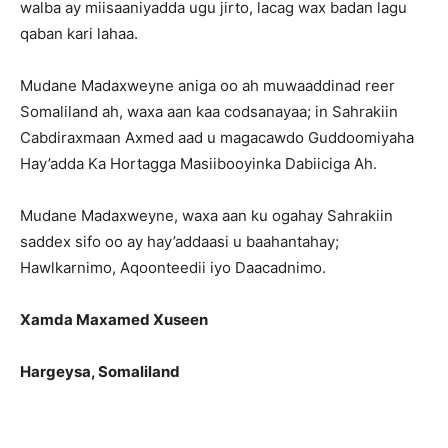
walba ay miisaaniyadda ugu jirto, lacag wax badan lagu
qaban kari lahaa.
Mudane Madaxweyne aniga oo ah muwaaddinad reer
Somaliland ah, waxa aan kaa codsanayaa; in Sahrakiin
Cabdiraxmaan Axmed aad u magacawdo Guddoomiyaha
Hay’adda Ka Hortagga Masiibooyinka Dabiiciga Ah.
Mudane Madaxweyne, waxa aan ku ogahay Sahrakiin
saddex sifo oo ay hay’addaasi u baahantahay;
Hawlkarnimo, Aqoonteedii iyo Daacadnimo.
Xamda Maxamed Xuseen
Hargeysa, Somaliland