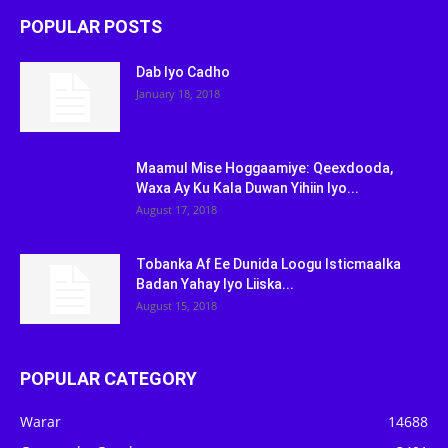
POPULAR POSTS
Dab Iyo Cadho
January 18, 2018
Maamul Mise Hoggaamiye: Qeexdooda,
Waxa Ay Ku Kala Duwan Yihiin Iyo...
August 17, 2018
Tobanka Af Ee Dunida Loogu Isticmaalka
Badan Yahay Iyo Liiska...
August 15, 2018
POPULAR CATEGORY
Warar
14688