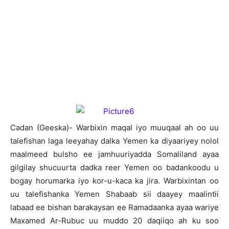
C
adan (Geeska)- Warbixin maqal iyo muuqaal ah oo uu
talefishan laga leeyahay dalka Yemen ka diyaariyey nolol
maalmeed bulsho ee jamhuuriyadda Somaliland ayaa
gilgilay shucuurta dadka reer Yemen oo badankoodu u
bogay horumarka iyo kor-u-kaca ka jira. Warbixintan oo
uu talefishanka Yemen Shabaab sii daayey maalintii
labaad ee bishan barakaysan ee Ramadaanka ayaa wariye
Maxamed Ar-Rubuc uu muddo 20 daqiiqo ah ku soo