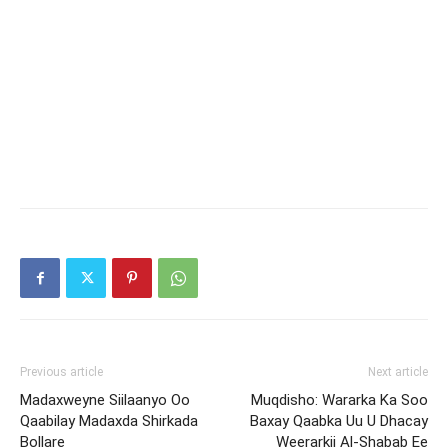
Previous article
Next article
Madaxweyne Siilaanyo Oo
Muqdisho: Wararka Ka Soo
Qaabilay Madaxda Shirkada
Baxay Qaabka Uu U Dhacay
Bollare
Weerarkii Al-Shabab Ee