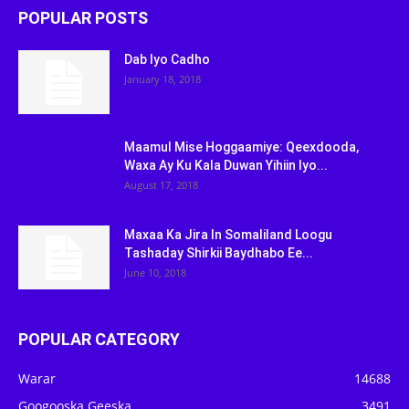
POPULAR POSTS
Dab Iyo Cadho
January 18, 2018
Maamul Mise Hoggaamiye: Qeexdooda,
Waxa Ay Ku Kala Duwan Yihiin Iyo...
August 17, 2018
Maxaa Ka Jira In Somaliland Loogu
Tashaday Shirkii Baydhabo Ee...
June 10, 2018
POPULAR CATEGORY
Warar
14688
Googooska Geeska
3491