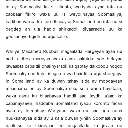
in ay Soomaaliyi ka sii liidato, wariyaha ayaa inta uu
cabbaar fikiro waxa uu is weydiinayaa Soomaaliya,
kadiban waxaa ku soo dhacaysa Somaliland oo inta uu si
degdeg ah ula hadlo shirkaddii diyaaradda uu ka
goosanayo tigidh uu ugu safro.
Wariye Maxamed Rubbuc magaalada Hargeysa ayaa uu
aad u dhex marayaa waxa aanu aakhirka soo helayaa
jawaabta cabsidii dhalinyaradii ka qabtay dalkoodu noqdo
Soomaaliya oo kale, isaga oo warbixintiisa ugu sheegaya
in Somaliland ay ka duwan tahay sida ay moodayaan
maadaama oo ay Soomaaliya isku si u wada haystaan,
waxa aanu ku bilaabayaa haddii aad laydh la’aan ka
cabanayseen, haddaba Somaliland iyadu koronto fiican
ayaa ay leedahay. Wariyuhu waxa uu aad ugu nuux
nuuxsanayaa sida ay u kala duwan yihiin Soomaaliya ay
dadkiisu ka fikirayaan ee dagaalladu ka jiraan oo