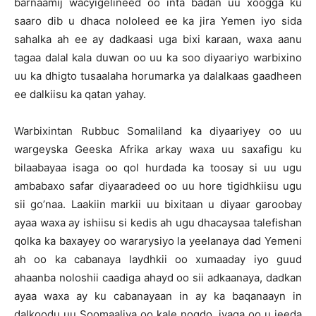
barnaamij wacyigelineed oo inta badan uu xoogga ku
saaro dib u dhaca nololeed ee ka jira Yemen iyo sida
sahalka ah ee ay dadkaasi uga bixi karaan, waxa aanu
tagaa dalal kala duwan oo uu ka soo diyaariyo warbixino
uu ka dhigto tusaalaha horumarka ya dalalkaas gaadheen
ee dalkiisu ka qatan yahay.
Warbixintan Rubbuc Somaliland ka diyaariyey oo uu
wargeyska Geeska Afrika arkay waxa uu saxafigu ku
bilaabayaa isaga oo qol hurdada ka toosay si uu ugu
ambabaxo safar diyaaradeed oo uu hore tigidhkiisu ugu
sii go’naa. Laakiin markii uu bixitaan u diyaar garoobay
ayaa waxa ay ishiisu si kedis ah ugu dhacaysaa talefishan
qolka ka baxayey oo wararysiyo la yeelanaya dad Yemeni
ah oo ka cabanaya laydhkii oo xumaaday iyo guud
ahaanba noloshii caadiga ahayd oo sii adkaanaya, dadkan
ayaa waxa ay ku cabanayaan in ay ka baqanaayn in
dalkoodu uu Soomaaliya oo kale noqdo, iyaga oo u jeeda