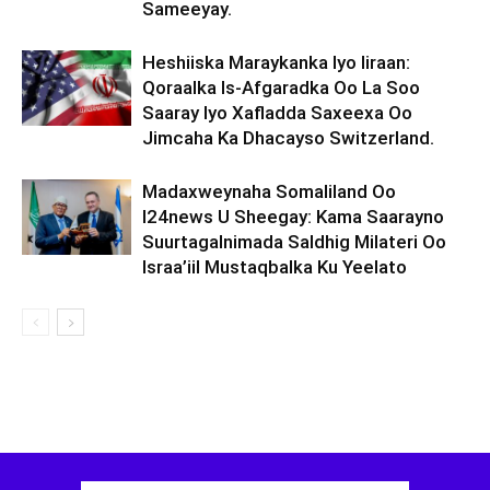
Sameeyay.
Heshiiska Maraykanka Iyo Iiraan:
Qoraalka Is-Afgaradka Oo La Soo
Saaray Iyo Xafladda Saxeexa Oo
Jimcaha Ka Dhacayso Switzerland.
Madaxweynaha Somaliland Oo
I24news U Sheegay: Kama Saarayno
Suurtagalnimada Saldhig Milateri Oo
Israa’iil Mustaqbalka Ku Yeelato