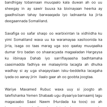
bandhigay tobannaan muuqaalo kala duwan ah oo uu
sheegay in ay sawir buuxa ka bixinayaan heerka ay
gaadhsiisan tahay barwaaqada iyo ladnaanta ka jirta
deegaannada Somaliland.
Saxafiga oo safar shaqo oo warbixintan la xidhiidha ku
yimi Somaliland waxa uu ka waramayaa xasiloonida ka
jirta, isaga oo taas marag uga soo qaatay muuqaalka
dumar tiro badan oo shaaracyada magaaladan Hargeysa
ku iibinaya Dahab iyo sarriflayaasha badhtamaha
caasimadda fadhiya ee malaayiinta lacagta ah dhulka
wadhay si ay uga shaqaystaan isku-beddelka lacagaha
iyada oo aanay jirin ilaalo gaar ah oo goobta joogtaa.
Wariye Maxamed Rubuc waxa uuy si joogto ah
talefishanka Yemen Shabaab ugu diyaariya barnaamij lagu
magacaabo Saaxi Nawm (Hurdada ka toos) oo ah