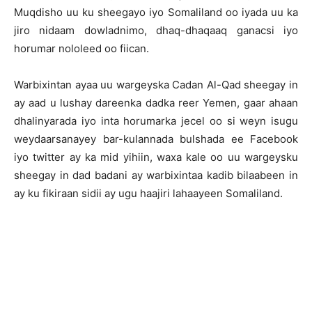
Muqdisho uu ku sheegayo iyo Somaliland oo iyada uu ka
jiro nidaam dowladnimo, dhaq-dhaqaaq ganacsi iyo
horumar nololeed oo fiican.
Warbixintan ayaa uu wargeyska Cadan Al-Qad sheegay in
ay aad u lushay dareenka dadka reer Yemen, gaar ahaan
dhalinyarada iyo inta horumarka jecel oo si weyn isugu
weydaarsanayey bar-kulannada bulshada ee Facebook
iyo twitter ay ka mid yihiin, waxa kale oo uu wargeysku
sheegay in dad badani ay warbixintaa kadib bilaabeen in
ay ku fikiraan sidii ay ugu haajiri lahaayeen Somaliland.