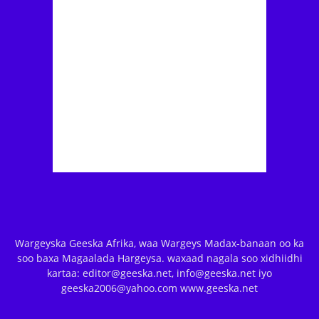
Wargeyska Geeska Afrika, waa Wargeys Madax-banaan oo ka
soo baxa Magaalada Hargeysa. waxaad nagala soo xidhiidhi
kartaa: editor@geeska.net, info@geeska.net iyo
geeska2006@yahoo.com www.geeska.net