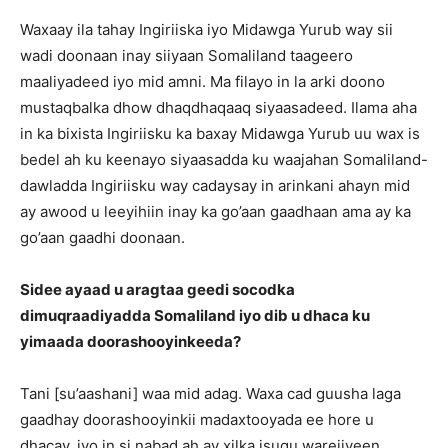
Waxaay ila tahay Ingiriiska iyo Midawga Yurub way sii
wadi doonaan inay siiyaan Somaliland taageero
maaliyadeed iyo mid amni. Ma filayo in la arki doono
mustaqbalka dhow dhaqdhaqaaq siyaasadeed. Ilama aha
in ka bixista Ingiriisku ka baxay Midawga Yurub uu wax is
bedel ah ku keenayo siyaasadda ku waajahan Somaliland-
dawladda Ingiriisku way cadaysay in arinkani ahayn mid
ay awood u leeyihiin inay ka go’aan gaadhaan ama ay ka
go’aan gaadhi doonaan.
Sidee ayaad u aragtaa geedi socodka
dimuqraadiyadda Somaliland iyo dib u dhaca ku
yimaada doorashooyinkeeda?
Tani [su’aashani] waa mid adag. Waxa cad guusha laga
gaadhay doorashooyinkii madaxtooyada ee hore u
dhacay, iyo in si nabad ah ay xilka isugu warejiyeen