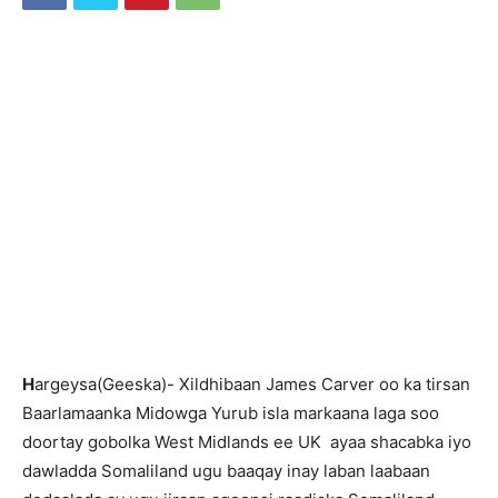
H
argeysa(Geeska)- Xildhibaan James Carver oo ka tirsan
Baarlamaanka Midowga Yurub isla markaana laga soo
doortay gobolka West Midlands ee UK ayaa shacabka iyo
dawladda Somaliland ugu baaqay inay laban laabaan