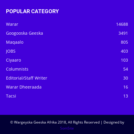
POPULAR CATEGORY
Warar
14688
Googooska Geeska
3491
Maqaalo
805
JOBS
403
Ciyaaro
103
Columnists
54
Editorial/Staff Writer
30
Warar Dheeraada
16
Tacsi
13
© Wargeyska Geeska Afrika 2018, All Rights Reserved | Designed by
SomSite