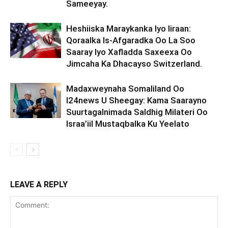
Sameeyay.
Heshiiska Maraykanka Iyo Iiraan:
Qoraalka Is-Afgaradka Oo La Soo
Saaray Iyo Xafladda Saxeexa Oo
Jimcaha Ka Dhacayso Switzerland.
Madaxweynaha Somaliland Oo
I24news U Sheegay: Kama Saarayno
Suurtagalnimada Saldhig Milateri Oo
Israa’iil Mustaqbalka Ku Yeelato
LEAVE A REPLY