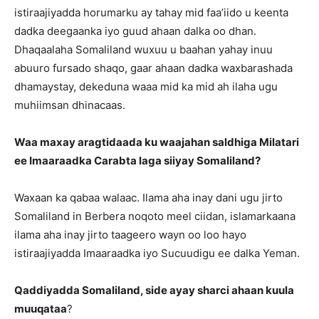
istiraajiyadda horumarku ay tahay mid faa’iido u keenta
dadka deegaanka iyo guud ahaan dalka oo dhan.
Dhaqaalaha Somaliland wuxuu u baahan yahay inuu
abuuro fursado shaqo, gaar ahaan dadka waxbarashada
dhamaystay, dekeduna waaa mid ka mid ah ilaha ugu
muhiimsan dhinacaas.
Waa maxay aragtidaada ku waajahan saldhiga Milatari
ee Imaaraadka Carabta laga siiyay Somaliland?
Waxaan ka qabaa walaac. Ilama aha inay dani ugu jirto
Somaliland in Berbera noqoto meel ciidan, islamarkaana
ilama aha inay jirto taageero wayn oo loo hayo
istiraajiyadda Imaaraadka iyo Sucuudigu ee dalka Yeman.
Qaddiyadda Somaliland, side ayay sharci ahaan kuula
muuqataa
?