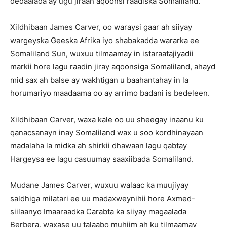
dedaalada ay ugu jiraan aqoonsi raadiska Somaliland.
Xildhibaan James Carver, oo waraysi gaar ah siiyay
wargeyska Geeska Afrika iyo shabakadda wararka ee
Somaliland Sun, wuxuu tilmaamay in istaraatajiyadii
markii hore lagu raadin jiray aqoonsiga Somaliland, ahayd
mid sax ah balse ay wakhtigan u baahantahay in la
horumariyo maadaama oo ay arrimo badani is bedeleen.
Xildhibaan Carver, waxa kale oo uu sheegay inaanu ku
qanacsanayn inay Somaliland wax u soo kordhinayaan
madalaha la midka ah shirkii dhawaan lagu qabtay
Hargeysa ee lagu casuumay saaxiibada Somaliland.
Mudane James Carver, wuxuu walaac ka muujiyay
saldhiga milatari ee uu madaxweynihii hore Axmed-
siilaanyo Imaaraadka Carabta ka siiyay magaalada
Berbera, waxase uu talaabo muhiim ah ku tilmaamay