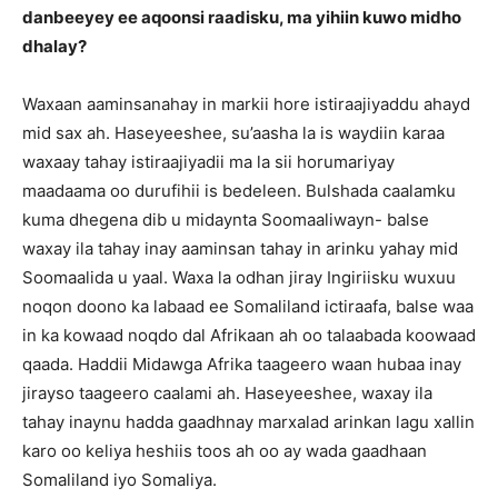
danbeeyey ee aqoonsi raadisku, ma yihiin kuwo midho
dhalay?
Waxaan aaminsanahay in markii hore istiraajiyaddu ahayd
mid sax ah. Haseyeeshee, su’aasha la is waydiin karaa
waxaay tahay istiraajiyadii ma la sii horumariyay
maadaama oo durufihii is bedeleen. Bulshada caalamku
kuma dhegena dib u midaynta Soomaaliwayn- balse
waxay ila tahay inay aaminsan tahay in arinku yahay mid
Soomaalida u yaal. Waxa la odhan jiray Ingiriisku wuxuu
noqon doono ka labaad ee Somaliland ictiraafa, balse waa
in ka kowaad noqdo dal Afrikaan ah oo talaabada koowaad
qaada. Haddii Midawga Afrika taageero waan hubaa inay
jirayso taageero caalami ah. Haseyeeshee, waxay ila
tahay inaynu hadda gaadhnay marxalad arinkan lagu xallin
karo oo keliya heshiis toos ah oo ay wada gaadhaan
Somaliland iyo Somaliya.