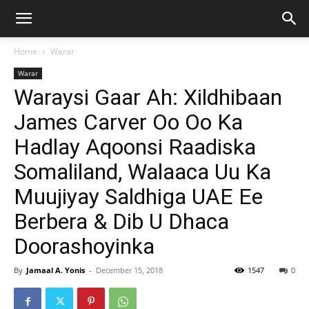
Home
Warar
Warar
Waraysi Gaar Ah: Xildhibaan
James Carver Oo Oo Ka
Hadlay Aqoonsi Raadiska
Somaliland, Walaaca Uu Ka
Muujiyay Saldhiga UAE Ee
Berbera & Dib U Dhaca
Doorashoyinka
By
Jamaal A. Yonis
-
December 15, 2018
1547
0