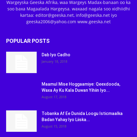
Wargeyska Geeska Afrika, waa Wargeys Madax-banaan oo ka
soo baxa Magaalada Hargeysa. waxaad nagala soo xidhiidhi
kartaa: editor@geeska.net, info@geeska.net iyo
geeska2006@yahoo.com www.geeska.net
POPULAR POSTS
Dab Iyo Cadho
January 18, 2018
Maamul Mise Hoggaamiye: Qeexdooda,
Waxa Ay Ku Kala Duwan Yihiin Iyo...
August 17, 2018
Tobanka Af Ee Dunida Loogu Isticmaalka
Badan Yahay Iyo Liiska...
August 15, 2018