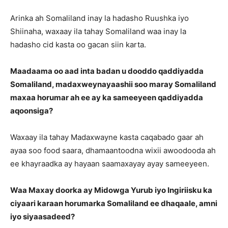
Arinka ah Somaliland inay la hadasho Ruushka iyo
Shiinaha, waxaay ila tahay Somaliland waa inay la
hadasho cid kasta oo gacan siin karta.
Maadaama oo aad inta badan u dooddo qaddiyadda
Somaliland, madaxweynayaashii soo maray Somaliland
maxaa horumar ah ee ay ka sameeyeen qaddiyadda
aqoonsiga?
Waxaay ila tahay Madaxwayne kasta caqabado gaar ah
ayaa soo food saara, dhamaantoodna wixii awoodooda ah
ee khayraadka ay hayaan saamaxayay ayay sameeyeen.
Waa Maxay doorka ay Midowga Yurub iyo Ingiriisku ka
ciyaari karaan horumarka Somaliland ee dhaqaale, amni
iyo siyaasadeed?