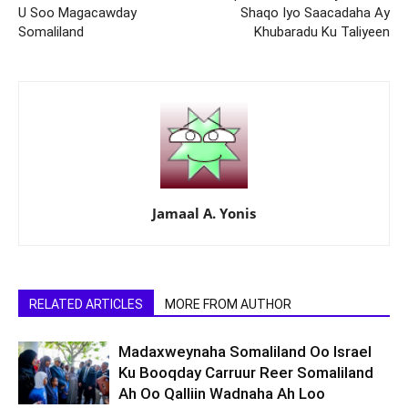
U Soo Magacawday
Shaqo Iyo Saacadaha Ay
Somaliland
Khubaradu Ku Taliyeen
Jamaal A. Yonis
RELATED ARTICLES
MORE FROM AUTHOR
Madaxweynaha Somaliland Oo Israel
Ku Booqday Carruur Reer Somaliland
Ah Oo Qalliin Wadnaha Ah Loo