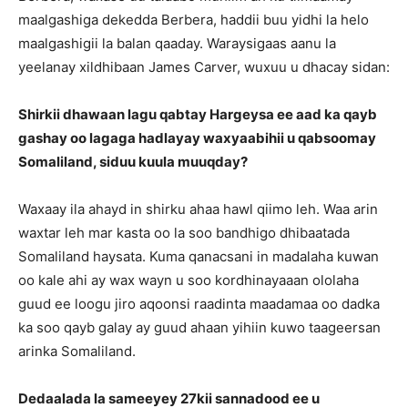
maalgashiga dekedda Berbera, haddii buu yidhi la helo
maalgashigii la balan qaaday. Waraysigaas aanu la
yeelanay xildhibaan James Carver, wuxuu u dhacay sidan:
Shirkii dhawaan lagu qabtay Hargeysa ee aad ka qayb
gashay oo lagaga hadlayay waxyaabihii u qabsoomay
Somaliland, siduu kuula muuqday?
Waxaay ila ahayd in shirku ahaa hawl qiimo leh. Waa arin
waxtar leh mar kasta oo la soo bandhigo dhibaatada
Somaliland haysata. Kuma qanacsani in madalaha kuwan
oo kale ahi ay wax wayn u soo kordhinayaaan ololaha
guud ee loogu jiro aqoonsi raadinta maadamaa oo dadka
ka soo qayb galay ay guud ahaan yihiin kuwo taageersan
arinka Somaliland.
Dedaalada la sameeyey 27kii sannadood ee u