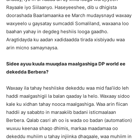
Rayaale iyo Siilaanyo. Haseyeeshee, dib u dhigista
doorashada Baarlamaanka ee March mudaysnayd waxaay
waxyeelo u gaysatay sumcaddi Somaliland, waxaana loo
baahan yahay in degdeg heshiis looga gaadho.
Aragtidayda ku aadan xadidaadda tirada xisbiyadu waa
arin micno samaynaysa.
Sidee ayuu kuula muuqdaa maalgashiga DP world ee
dekedda Berbera?
Waxaay ila tahay heshiiske dekeddu waa mid faa’iido leh
haddi maalgashigii la balan qaaday la helo. Waxaay sidoo
kale ku xidhan tahay nooca maalgashiga. Waa arin fiican
haddii ay sababto in maraakiib badani isticmaalaan
Berbera. Qalab casri ah oo is wada oo badan (automation)
wuxuu keenaa shaqo dhimis, markaa maadamaa oo
dekeddu muhiim u tahay injiinka dhaqaale, waa muhiim in