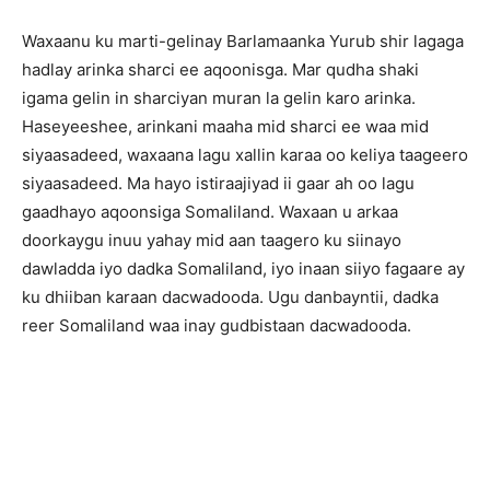
Waxaanu ku marti-gelinay Barlamaanka Yurub shir lagaga
hadlay arinka sharci ee aqoonisga. Mar qudha shaki
igama gelin in sharciyan muran la gelin karo arinka.
Haseyeeshee, arinkani maaha mid sharci ee waa mid
siyaasadeed, waxaana lagu xallin karaa oo keliya taageero
siyaasadeed. Ma hayo istiraajiyad ii gaar ah oo lagu
gaadhayo aqoonsiga Somaliland. Waxaan u arkaa
doorkaygu inuu yahay mid aan taagero ku siinayo
dawladda iyo dadka Somaliland, iyo inaan siiyo fagaare ay
ku dhiiban karaan dacwadooda. Ugu danbayntii, dadka
reer Somaliland waa inay gudbistaan dacwadooda.