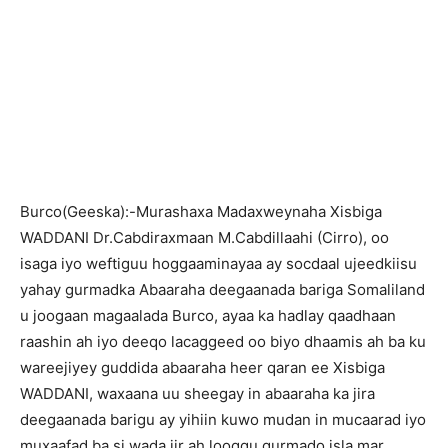
B
urco(Geeska):-Murashaxa Madaxweynaha Xisbiga
WADDANI Dr.Cabdiraxmaan M.Cabdillaahi (Cirro), oo
isaga iyo weftiguu hoggaaminayaa ay socdaal ujeedkiisu
yahay gurmadka Abaaraha deegaanada bariga Somaliland
u joogaan magaalada Burco, ayaa ka hadlay qaadhaan
raashin ah iyo deeqo lacaggeed oo biyo dhaamis ah ba ku
wareejiyey guddida abaaraha heer qaran ee Xisbiga
WADDANI, waxaana uu sheegay in abaaraha ka jira
deegaanada barigu ay yihiin kuwo mudan in mucaarad iyo
muxaafad ba si wada jir ah looggu gurmado isla mar