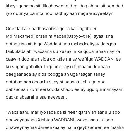
khayr qaba na sii, Illaahow mid deg-dag ah na sii oon dad
iyo duunya ba inta noo hadhay aan naga waxyeelayn.
Geesta kale badhasaabka gobalka Togdheer
Md.Maxamed Ibraahim Aadan(Qabyo-tire), ayaa isna
dhinaciisa xisbiga Waddani uga mahadceliyay deeqda
taakulada ah, waxaana uu xusay in ka gobal ahaan ay ka
caawin doonaan sida oo kale na ay weftiga WADDANI ee
ku sugan gobalka Togdheer ay u tilmaami doonaan
deegaanada ay sida xoogga ah uga taagan tahay
dhibbaatada abaartu si ay si habsami ah ugu soo
qabsadaan kormeerkooda shaqo ee ay ugu gurmanayaan
dadka abaarahu saameeyeen.
"Waxa aanu mar iyo laba ba si heer qaran ah aanu u soo
dhaweynaynaa Xisbiga WADDANI, waxa aanu ku soo
dhaweynaynaa dareenkaa ay na la qeybsadeen ee maaha