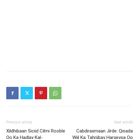
Previous article
Next article
Xildhibaan Siciid Cilmi Rooble
Cabdiraxmaan Jirde: Qisada
Oo Ka Hadlay Kal-
Wiil Ka Tahriibay Hargeysa Oo