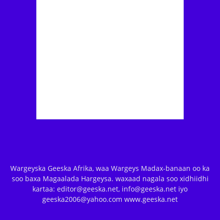
Wargeyska Geeska Afrika, waa Wargeys Madax-banaan oo ka
soo baxa Magaalada Hargeysa. waxaad nagala soo xidhiidhi
kartaa: editor@geeska.net, info@geeska.net iyo
geeska2006@yahoo.com www.geeska.net