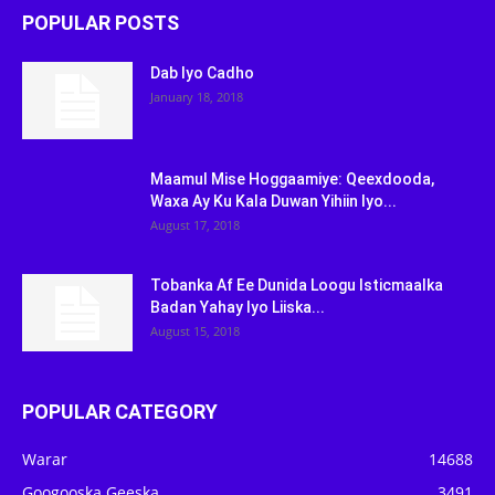
POPULAR POSTS
Dab Iyo Cadho
January 18, 2018
Maamul Mise Hoggaamiye: Qeexdooda,
Waxa Ay Ku Kala Duwan Yihiin Iyo...
August 17, 2018
Tobanka Af Ee Dunida Loogu Isticmaalka
Badan Yahay Iyo Liiska...
August 15, 2018
POPULAR CATEGORY
Warar
14688
Googooska Geeska
3491