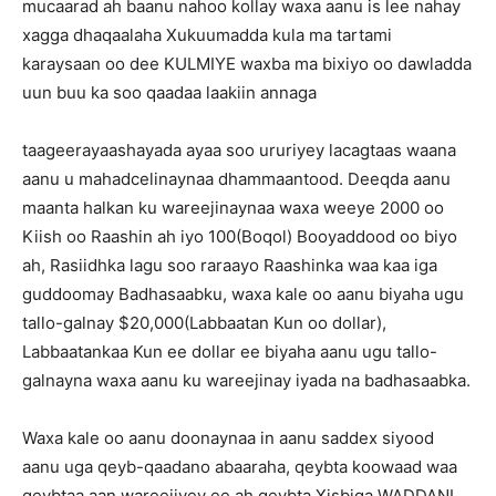
mucaarad ah baanu nahoo kollay waxa aanu is lee nahay
xagga dhaqaalaha Xukuumadda kula ma tartami
karaysaan oo dee KULMIYE waxba ma bixiyo oo dawladda
uun buu ka soo qaadaa laakiin annaga
taageerayaashayada ayaa soo ururiyey lacagtaas waana
aanu u mahadcelinaynaa dhammaantood. Deeqda aanu
maanta halkan ku wareejinaynaa waxa weeye 2000 oo
Kiish oo Raashin ah iyo 100(Boqol) Booyaddood oo biyo
ah, Rasiidhka lagu soo raraayo Raashinka waa kaa iga
guddoomay Badhasaabku, waxa kale oo aanu biyaha ugu
tallo-galnay $20,000(Labbaatan Kun oo dollar),
Labbaatankaa Kun ee dollar ee biyaha aanu ugu tallo-
galnayna waxa aanu ku wareejinay iyada na badhasaabka.
Waxa kale oo aanu doonaynaa in aanu saddex siyood
aanu uga qeyb-qaadano abaaraha, qeybta koowaad waa
qeybtaa aan wareejiyey ee ah qeybta Xisbiga WADDANI