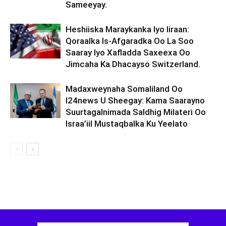
Sameeyay.
Heshiiska Maraykanka Iyo Iiraan:
Qoraalka Is-Afgaradka Oo La Soo
Saaray Iyo Xafladda Saxeexa Oo
Jimcaha Ka Dhacayso Switzerland.
Madaxweynaha Somaliland Oo
I24news U Sheegay: Kama Saarayno
Suurtagalnimada Saldhig Milateri Oo
Israa’iil Mustaqbalka Ku Yeelato