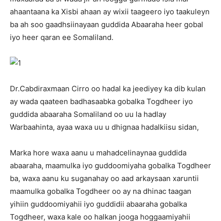
ahaantaana ka Xisbi ahaan ay wixii taageero iyo taakuleyn
ba ah soo gaadhsiinayaan guddida Abaaraha heer gobal
iyo heer qaran ee Somaliland.
Dr.Cabdiraxmaan Cirro oo hadal ka jeediyey ka dib kulan
ay wada qaateen badhasaabka gobalka Togdheer iyo
guddida abaaraha Somaliland oo uu la hadlay
Warbaahinta, ayaa waxa uu u dhignaa hadalkiisu sidan,
Marka hore waxa aanu u mahadcelinaynaa guddida
abaaraha, maamulka iyo guddoomiyaha gobalka Togdheer
ba, waxa aanu ku suganahay oo aad arkaysaan xaruntii
maamulka gobalka Togdheer oo ay na dhinac taagan
yihiin guddoomiyahii iyo guddidii abaaraha gobalka
Togdheer, waxa kale oo halkan jooga hoggaamiyahii