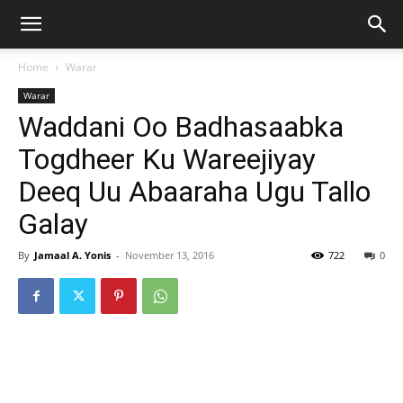
Home
Warar
Warar
Waddani Oo Badhasaabka
Togdheer Ku Wareejiyay
Deeq Uu Abaaraha Ugu Tallo
Galay
By
Jamaal A. Yonis
-
November 13, 2016
722
0