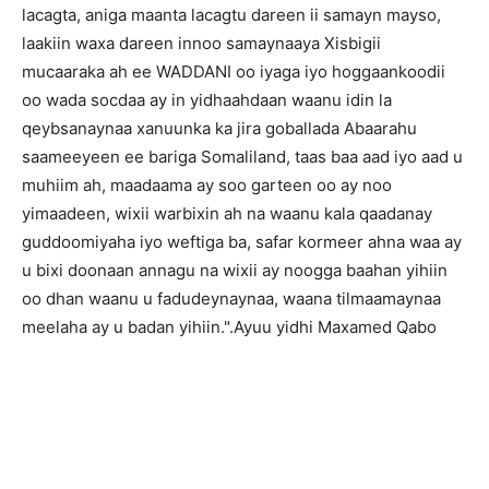
lacagta, aniga maanta lacagtu dareen ii samayn mayso,
laakiin waxa dareen innoo samaynaaya Xisbigii
mucaaraka ah ee WADDANI oo iyaga iyo hoggaankoodii
oo wada socdaa ay in yidhaahdaan waanu idin la
qeybsanaynaa xanuunka ka jira goballada Abaarahu
saameeyeen ee bariga Somaliland, taas baa aad iyo aad u
muhiim ah, maadaama ay soo garteen oo ay noo
yimaadeen, wixii warbixin ah na waanu kala qaadanay
guddoomiyaha iyo weftiga ba, safar kormeer ahna waa ay
u bixi doonaan annagu na wixii ay noogga baahan yihiin
oo dhan waanu u fadudeynaynaa, waana tilmaamaynaa
meelaha ay u badan yihiin.".Ayuu yidhi Maxamed Qabo