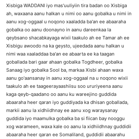
Xisbiga WADDANI iyo mas'uuliyiin tira badan oo Xisbiga
ah, waxaana aanu halkan u nimi oo aanu gobalka u nimi in
aanu xog-oggaal u noqono xaaladda ba'an ee abaaraha
gobalka oo aanu doonayno in aanu dareenkaa la
qeybsano shacabkayaga wixii taakulo ah ee Tamar ah ee
Xisbigu awoodo na ka geysto, ujeedada aanu halkan u
nimi waa xaaladdaa ba'an ee abaarta ee ka taagan
goballada bari gaar ahaan gobalka Togdheer, gobalka
Sanaag iyo gobalka Sool ba, markaa Xisbi ahaan waxa
aanu go'aansanay in aanu xog-oggaal na u noqono wixii
taakulo ah ee taageerayaashiisu soo ururiyeena aanu
kaga qeyb-qaadano oo aanu ku wareejino guddida
abaaraha heer qaran iyo guddiyada ka dhisan goballada,
markii aanu la xidhiidhnay ee aanu xog waraysanay
guddida iyo maamulka gobalka ba si fiican bay nooggu
xog warameen, waxa kale oo aanu la xidhiidhnay guddidii
abaaraha heer qaran ee Somaliland, guddidii abaarahu