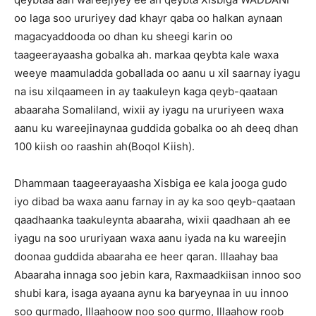
oo laga soo ururiyey dad khayr qaba oo halkan aynaan
magacyaddooda oo dhan ku sheegi karin oo
taageerayaasha gobalka ah. markaa qeybta kale waxa
weeye maamuladda goballada oo aanu u xil saarnay iyagu
na isu xilqaameen in ay taakuleyn kaga qeyb-qaataan
abaaraha Somaliland, wixii ay iyagu na ururiyeen waxa
aanu ku wareejinaynaa guddida gobalka oo ah deeq dhan
100 kiish oo raashin ah(Boqol Kiish).
Dhammaan taageerayaasha Xisbiga ee kala jooga gudo
iyo dibad ba waxa aanu farnay in ay ka soo qeyb-qaataan
qaadhaanka taakuleynta abaaraha, wixii qaadhaan ah ee
iyagu na soo ururiyaan waxa aanu iyada na ku wareejin
doonaa guddida abaaraha ee heer qaran. Illaahay baa
Abaaraha innaga soo jebin kara, Raxmaadkiisan innoo soo
shubi kara, isaga ayaana aynu ka baryeynaa in uu innoo
soo gurmado, Illaahoow noo soo gurmo, Illaahow roob