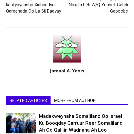
kaaliyayaasha Xidhan Iyo
Naxdin Leh W/Q Yuusuf Cabdi
Qareenada Oo La Sii Daayay
Gaboobe
Jamaal A. Yonis
RELATED ARTICLES
MORE FROM AUTHOR
Madaxweynaha Somaliland Oo Israel
Ku Booqday Carruur Reer Somaliland
Ah Oo Qalliin Wadnaha Ah Loo