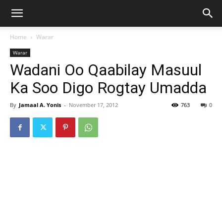
Home
Warar
Warar
Wadani Oo Qaabilay Masuul
Ka Soo Digo Rogtay Umadda
By
Jamaal A. Yonis
-
November 17, 2012
763
0