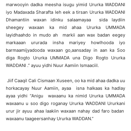
marwooyin dadka meesha isugu yimid Ururka WADDANI
iyo Madaxada Sharafta leh eek a tirsan Ururka WADDANI
Dhamantiin waxan idinku salaamayaa sida laydiin
sheegey waxaan ka mid ahaa Ururka UMMADA
layidhaahdo in mudo ah markii aan wax badan eegey
markaaan ururada insha mariyey howlhooda iyo
barmaamijyadooda waxaan go,aansaday in aan ka Soo
diga Rogto Ururka UMMADA una Digo Rogto Ururka
WADDANI .” ayuu yidhi Nuur Aamiin Ismaaciil.
Jiif Caaqil Cali Cismaan Xuseen, oo ka mid ahaa dadka uu
horkacayay Nuur Aamiin, ayaa isna halkaas ka hadlay
ayaa yidhi “Anigu waxaanu ka nimid Ururka UMMADA
waxaanu u soo digo roganay Ururka WADDANI Ururkani
urur jir ayuu ahaa laakiin waxaan nahay dad faro badan
waxaanu taageersanhay Ururka WADDAN.”