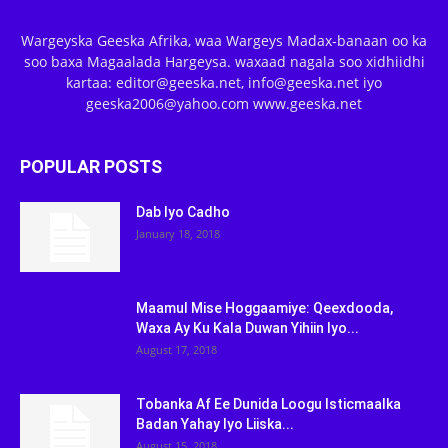
Wargeyska Geeska Afrika, waa Wargeys Madax-banaan oo ka
soo baxa Magaalada Hargeysa. waxaad nagala soo xidhiidhi
kartaa: editor@geeska.net, info@geeska.net iyo
geeska2006@yahoo.com www.geeska.net
POPULAR POSTS
Dab Iyo Cadho
January 18, 2018
Maamul Mise Hoggaamiye: Qeexdooda,
Waxa Ay Ku Kala Duwan Yihiin Iyo...
August 17, 2018
Tobanka Af Ee Dunida Loogu Isticmaalka
Badan Yahay Iyo Liiska...
August 15, 2018