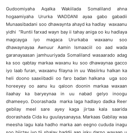
Gudoomiyaha Aqalka Wakiilada Somaliland ahna
hogaamiyaha Ururka WADDANI ayaa gabo gabadii
Munaasibadani soo dhawaynta ahayd ka hadlay waxaanu
yidhi “Runtii farxad wayn bay ii tahay aniga oo ku hadlaya
magcayga iyo magaca Ururkaba waxaanu soo
dhawaynayaa Awnuur Aamin Ismaaciil oo aad wada
garanayaasan jamhuuriyada Somaliland wasaarado adag
ka soo qabtay markaa waxanu ku soo dhawaynaa gacco
iyo laab furan, waxaanu filayna in uu Wasiirku halkan ka
heli doono saaxiibadii oo faro badan halkana uga soo
horeeyey oo aanu ku qaloon doonin markaa waxaan
ilaahay ka baryeynaa in uu nabad gelyo inoogu
dhameeyo. Doorashada marka laga hadlayo dadka Reer
gebilay meel sare ayey kaga jirtaa kala saarida
doorashada Cida ku guulaysanaysa. Markaas Gabilay waa
meesha lagu kala hadho marka aan eegno cududa inagu
soo biirtay iyo tii shalay haddii aan isku darno waxaan u