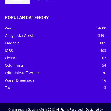
POPULAR CATEGORY
Warar
14688
Googooska Geeska
3491
Maqaalo
805
JOBS
403
Ciyaaro
103
Columnists
54
Editorial/Staff Writer
30
Warar Dheeraada
16
Tacsi
13
© Wargeyska Geeska Afrika 2018, All Rights Reserved | Designed by