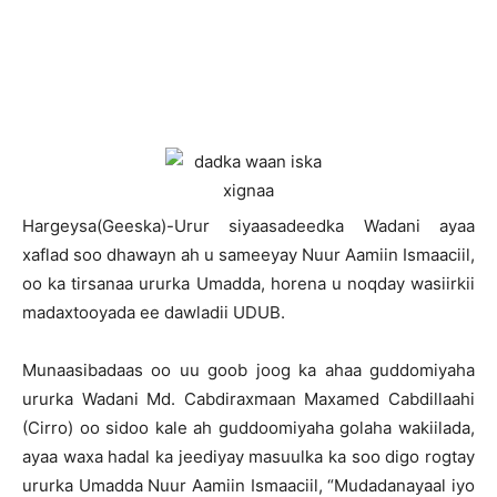
H
argeysa(Geeska)-Urur siyaasadeedka Wadani ayaa
xaflad soo dhawayn ah u sameeyay Nuur Aamiin Ismaaciil,
oo ka tirsanaa ururka Umadda, horena u noqday wasiirkii
madaxtooyada ee dawladii UDUB.
Munaasibadaas oo uu goob joog ka ahaa guddomiyaha
ururka Wadani Md. Cabdiraxmaan Maxamed Cabdillaahi
(Cirro) oo sidoo kale ah guddoomiyaha golaha wakiilada,
ayaa waxa hadal ka jeediyay masuulka ka soo digo rogtay
ururka Umadda Nuur Aamiin Ismaaciil, “Mudadanayaal iyo