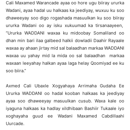
Cali Maxamed Warancade ayaa oo hore ugu biiray ururka
Wadani, ayaa hadal uu halkaas ka jeediyay, wuxuu ku soo
dhaweeyay soo digo rogashada masuulkan ku soo biiray
ururka Wadani oo ay isku xukuumad ka tirsanaayeen,
“Ururka WADDANI waxaa ku midoobay Somaliland oo
dhan min bari ilaa galbeed halkii dowladii Daahir Rayaale
waxaa ay ahaan jirtay mid sal balaadhan markaa WADDANI
waxaa uu yahay mid la mida oo sal balaadhan markaa
waxaan leeyahay halkan ayaa laga helay Qoomiyad ee ku
soo biira.”
Axmed Cali Ubaxle Xogyahaya Arrimaha Gudaha Ee
Ururka WADDANI oo hadal kooban halkaas ka jeediyay
ayaa soo dhaweeyay masuulkan cusub. Waxa kale oo
iyaguna halkaas ka hadlay xildhibaan Bashiir Tukaale iyo
xoghayaha guud ee Wadani Maxamed Cabdillaahi
Uurcade.