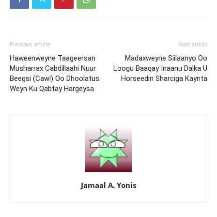
Previous article
Next article
Haweenweyne Taageersan
Madaxweyne Siilaanyo Oo
Musharrax Cabdillaahi Nuur
Loogu Baaqay Inaanu Dalka U
Beegsi (Cawl) Oo Dhoolatus
Horseedin Sharciga Kaynta
Weyn Ku Qabtay Hargeysa
Jamaal A. Yonis