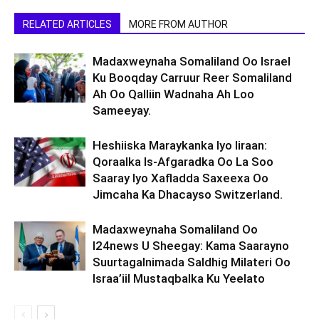
RELATED ARTICLES
MORE FROM AUTHOR
Madaxweynaha Somaliland Oo Israel
Ku Booqday Carruur Reer Somaliland
Ah Oo Qalliin Wadnaha Ah Loo
Sameeyay.
Heshiiska Maraykanka Iyo Iiraan:
Qoraalka Is-Afgaradka Oo La Soo
Saaray Iyo Xafladda Saxeexa Oo
Jimcaha Ka Dhacayso Switzerland.
Madaxweynaha Somaliland Oo
I24news U Sheegay: Kama Saarayno
Suurtagalnimada Saldhig Milateri Oo
Israa’iil Mustaqbalka Ku Yeelato