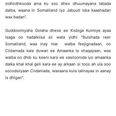
xidhiidhkooda ama ku soo dhex dhuumayana labada
dalba, waana in Somaliland iyo Jabuuti iska kaashadan
wax badan”.
Guddoomiyaha Golaha dhexe ee Xisbiga Kulmiye ayaa
isaga oo hadalkiisa sii wata yidhi “Bulshada reer
Somaliland, waa inay mar walba feejignadaan, oo
Ciidamada kala duwan ee Amaanka la shaqayaan, wax
walba oo dhib ku keeni kara ee xasiloonida iyo amaanka
dalka khal khal geli kara ee ay arkaan si toos ah ula soo
socodsiiyaan Ciidamada, waxaana kula talinayaa in aanay
is dhigan”.