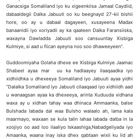
Ganacsiga Somaliland iyo ku xigeenkiisa Jamaal Caydiid,
dabaaldegii Dalka Jabuuti oo ku beegnayd 27-kii bishii
hore, oo ay u dabaal dagayeen, xusayeena Madax
banaanidii iyo xoriyadii ay ka qaateen Dalka Faransiiska,
waxayna Dawladda Jabuuti soo cansuuntay Xisbiga
Kulmiye, si aad u fiican ayeyna noo soo dhaweeyeen”.
Guddoomiyaha Golaha dhexe ee Xisbiga Kulmiye Jaamac
Shabeel ayaa mar uu ka hadlaayey ilaaqaadka iyo
xidhiidhka u dhexeeya Somaliland iyo Jabuuti ayaa yidhi
“Dalalka Somaliland iyo Jabuuti cilaaqaad iyo xidhiidh aad
u wanaagsan ayaa ka dhexeeya, arinta Xuduuda xidhana
waxa ay u xidhan tahay waa dhinaca Ammaanka, balse
Bulshada labada dal waa Bulsho walaalo ah, lama kala
maarmayo, waxaan se kula talin lahaa labada dalba in la
xoojiyo oo aad loo ilaaliyo Iskaashiga,Nabadgeliyada iyo
Amaanka, waana inay iska dhex qabtaan wixii ku lid ah