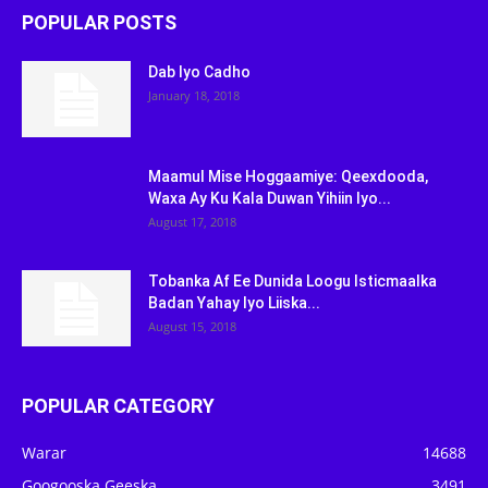
POPULAR POSTS
Dab Iyo Cadho
January 18, 2018
Maamul Mise Hoggaamiye: Qeexdooda,
Waxa Ay Ku Kala Duwan Yihiin Iyo...
August 17, 2018
Tobanka Af Ee Dunida Loogu Isticmaalka
Badan Yahay Iyo Liiska...
August 15, 2018
POPULAR CATEGORY
Warar
14688
Googooska Geeska
3491