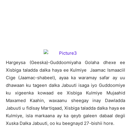
Hargeysa (Geeska)-Guddoomiyaha Golaha dhexe ee
Xisbiga taladda dalka haya ee Kulmiye Jaamac Ismaaciil
Cige (Jaamac-shabeel), ayaa ka waramay safar ay uu
dhawaan ku tageen dalka Jabuuti isaga iyo Guddoomiye
ku xigeenka kowaad ee Xisbiga Kulmiye Mujaahid
Maxamed Kaahin, waxaanu sheegay inay Dawladda
Jabuuti u fidisay Martiqaad, Xisbiga taladda dalka haya ee
Kulmiye, isla markaana ay ka qeyb galeen dabaal degii
Xuska Dalka Jabuuti, oo ku beegnayd 27-bishii hore.