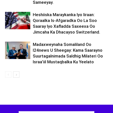
Sameeyay.
Heshiiska Maraykanka Iyo Iiraan:
Qoraalka Is-Afgaradka Oo La Soo
Saaray Iyo Xafladda Saxeexa Oo
Jimcaha Ka Dhacayso Switzerland.
Madaxweynaha Somaliland Oo
I24news U Sheegay: Kama Saarayno
Suurtagalnimada Saldhig Milateri Oo
Israa’iil Mustaqbalka Ku Yeelato