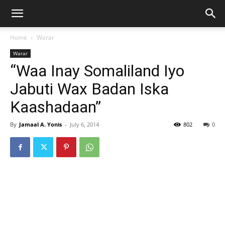
Home
Warar
Warar
“Waa Inay Somaliland Iyo
Jabuti Wax Badan Iska
Kaashadaan”
By
Jamaal A. Yonis
-
July 6, 2014
802
0