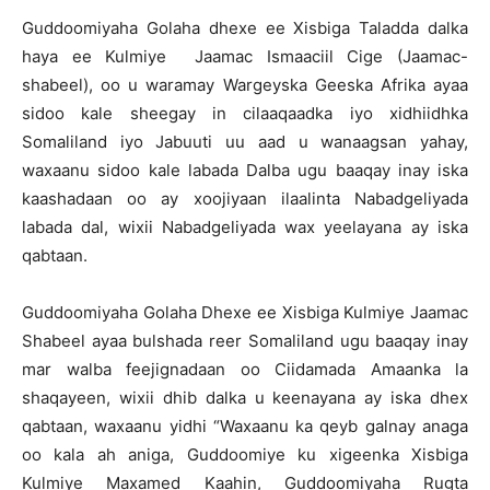
Guddoomiyaha Golaha dhexe ee Xisbiga Taladda dalka
haya ee Kulmiye Jaamac Ismaaciil Cige (Jaamac-
shabeel), oo u waramay Wargeyska Geeska Afrika ayaa
sidoo kale sheegay in cilaaqaadka iyo xidhiidhka
Somaliland iyo Jabuuti uu aad u wanaagsan yahay,
waxaanu sidoo kale labada Dalba ugu baaqay inay iska
kaashadaan oo ay xoojiyaan ilaalinta Nabadgeliyada
labada dal, wixii Nabadgeliyada wax yeelayana ay iska
qabtaan.
Guddoomiyaha Golaha Dhexe ee Xisbiga Kulmiye Jaamac
Shabeel ayaa bulshada reer Somaliland ugu baaqay inay
mar walba feejignadaan oo Ciidamada Amaanka la
shaqayeen, wixii dhib dalka u keenayana ay iska dhex
qabtaan, waxaanu yidhi “Waxaanu ka qeyb galnay anaga
oo kala ah aniga, Guddoomiye ku xigeenka Xisbiga
Kulmiye Maxamed Kaahin, Guddoomiyaha Rugta