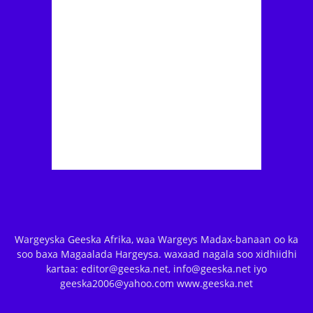
Wargeyska Geeska Afrika, waa Wargeys Madax-banaan oo ka
soo baxa Magaalada Hargeysa. waxaad nagala soo xidhiidhi
kartaa: editor@geeska.net, info@geeska.net iyo
geeska2006@yahoo.com www.geeska.net