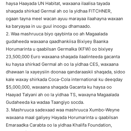
haysa Haayada UN Habitat, waxaana ilaalisa tayada
shaqada shirkad Germal ah oo la yidhaa FITCHNER,
ogaan tayna meel wacan ayuu marayaa ilaahayna waxaan
ka baryayaa in uu guul inoogu dhamaado.
2. Waa mashruuca biyo qaybinta oo ah Magaalada
gudaheeda waxaana qaadhankiisa Bixiyey Baanka
Horumarinta u qaabilsan Germalka (KFW) oo bixiyey
23,500,000 Euro waxaana shaqada ilaalinteeda gacanta
ku haysa shirkad Germal ah oo la yidhaa CES, waxaana
dhawaan la xayeysiin doonaa qandaraaskii shaqada, sidoo
kale waxay shirkada Coca-Cola international ku deeqday
$5,000,000, waxaana shaqada Gacanta ku haysa oo
Haayad Talyani ah oo la yidhaa TS, waxayna Magaalada
Gudaheeda ka wadaa Taangiyo socda.
3. Mashruuca sadexaad waa mashruuca Xumbo-Weyne
waxaana maal galiyey Hayada Horumarinta u qaabilsan
Emaraadka Carabta oo la yidhaa Khalifa Foundation,