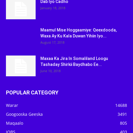
Dab Iyo Cadho
January 18, 2018
Maamul Mise Hoggaamiye: Qeexdooda,
Waxa Ay Ku Kala Duwan Yihiin Iyo...
August 17, 2018
Maxaa Ka Jira In Somaliland Loogu
Tashaday Shirkii Baydhabo Ee...
June 10, 2018
POPULAR CATEGORY
Warar
14688
Googooska Geeska
3491
Maqaalo
805
JOBS
403