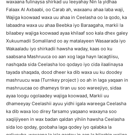
waxaana fulinaysa shirkad uu leeyahay Nin la yidhaa
Falaax Al Axbaabi, oo Carab ah, waxaanu ahaa laba waji,
Wajiga koowaad waxa uu ahaa in Ceelasha oo la qodo, ka
labaadna waxa uu ahaa Beebka iyo Baraagaha, markii la
bilaabey wajiga koowaad ayaa khilaaf soo kala dhex galey
Xukuumadii Somaliland oo ay matalayeen Wasaarada iyo
Wakaaladu iyo shirkadii hawsha waday, kaas oo ku
saabsana Mashruuca oo aan xog laga hayn lacagtiisu,
nashqada sida Ceelasha loo qodayo iyo cida ilaalinaysa
tayada shaqada, dood dheer ka dib waxa uu ku doodey
mashruucu waa (Turnkey project ) oo ah in laga yaqaan in
mashruucaa oo dhameys tiran uu soo wareejiyo, sidaa
ayaa loogu ogolaadey wajiga koowaad, Markii uu
dhameeyay Ceelashii ayuu yidhi igala wareega Ceelasha
ka dib waxa loo direy farsamo yaqaano waxayna soo
xaqiijiyeen in wax badan qaldan yihiin hawsha Ceelasha
sida loo qoday, goobaha laga qodey iyo qalabka la
galiyeyba, waxaana la isla qaatey in aan la bilaabin wajiga