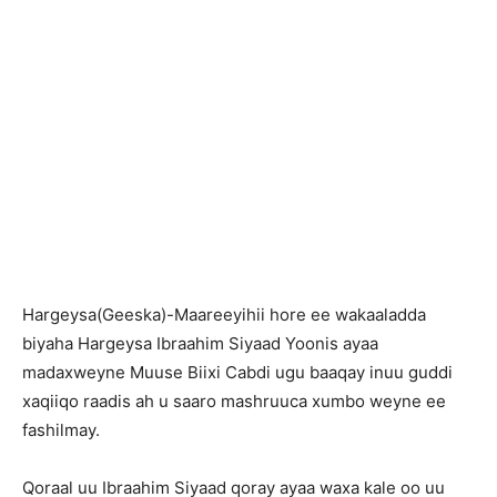
Hargeysa(Geeska)-Maareeyihii hore ee wakaaladda
biyaha Hargeysa Ibraahim Siyaad Yoonis ayaa
madaxweyne Muuse Biixi Cabdi ugu baaqay inuu guddi
xaqiiqo raadis ah u saaro mashruuca xumbo weyne ee
fashilmay.
Qoraal uu Ibraahim Siyaad qoray ayaa waxa kale oo uu