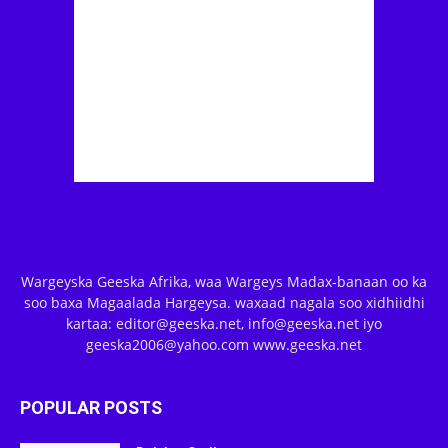
Wargeyska Geeska Afrika, waa Wargeys Madax-banaan oo ka
soo baxa Magaalada Hargeysa. waxaad nagala soo xidhiidhi
kartaa: editor@geeska.net, info@geeska.net iyo
geeska2006@yahoo.com www.geeska.net
POPULAR POSTS