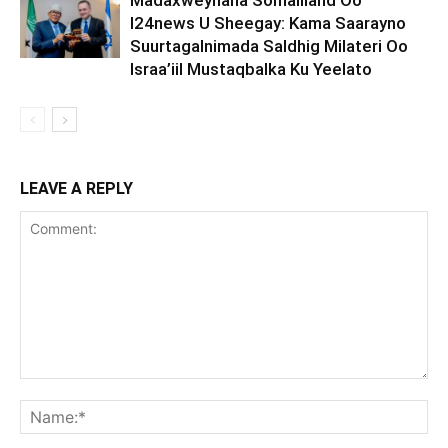
Madaxweynaha Somaliland Oo
I24news U Sheegay: Kama Saarayno
Suurtagalnimada Saldhig Milateri Oo
Israa’iil Mustaqbalka Ku Yeelato
LEAVE A REPLY