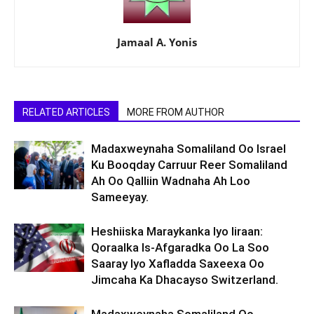
Jamaal A. Yonis
RELATED ARTICLES
MORE FROM AUTHOR
Madaxweynaha Somaliland Oo Israel
Ku Booqday Carruur Reer Somaliland
Ah Oo Qalliin Wadnaha Ah Loo
Sameeyay.
Heshiiska Maraykanka Iyo Iiraan:
Qoraalka Is-Afgaradka Oo La Soo
Saaray Iyo Xafladda Saxeexa Oo
Jimcaha Ka Dhacayso Switzerland.