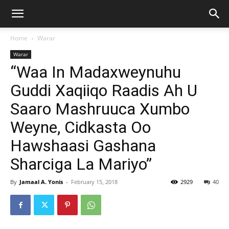
Home
Warar
Warar
“Waa In Madaxweynuhu
Guddi Xaqiiqo Raadis Ah U
Saaro Mashruuca Xumbo
Weyne, Cidkasta Oo
Hawshaasi Gashana
Sharciga La Mariyo”
By
Jamaal A. Yonis
-
February 15, 2018
2929
40