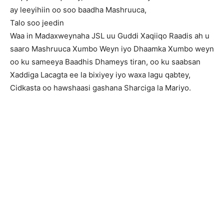
ay leeyihiin oo soo baadha Mashruuca,
Talo soo jeedin
Waa in Madaxweynaha JSL uu Guddi Xaqiiqo Raadis ah u
saaro Mashruuca Xumbo Weyn iyo Dhaamka Xumbo weyn
oo ku sameeya Baadhis Dhameys tiran, oo ku saabsan
Xaddiga Lacagta ee la bixiyey iyo waxa lagu qabtey,
Cidkasta oo hawshaasi gashana Sharciga la Mariyo.