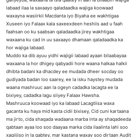
labaad ilaa la saxaayo qaladaadka wajiga koowaad
waxayna wasiirkii Macdanta iyo Biyaha ee wakhtigaa
Xuseen iyo Falaax kala saxeexdeen heshiis aad u faah
faahsan oo ku saabsan qaladaadka jirey wakhtigaa
waxaana ku cad in uu saxaayo dhamaan qaladaadka ka
hor wajiga labaad.
Muddo ka dib ayuu yidhi wajigii labaad ayaan bilaabayaa
waxaana la hor dhigey qabyadii hore waana halkaa halkii
dhibta badani ka dhacdey ee mudada dheer socday oo
gudiyada badan loo saarey, ee la isku haystey mudada
waana mashruuc aan la ogeyn cadadka lacagta ee la
bixiyey, cadadka lagu siiyey Falaax Hawsha.
Mashruuca koowaad iyo ka labaad Lacagtiisa waxa
gacanta ku haya mid kasta cidii bixisey, Cid cuni kartaana
ma jirto, cida shaqada wadaana marba inta ay shaqadeeda
qabtaan ayaa loo soo daayaa marka cida ilaalinta lahi soo
xaqiijiso in la qabtey, mar kastana waxay soo dirtaan Audit