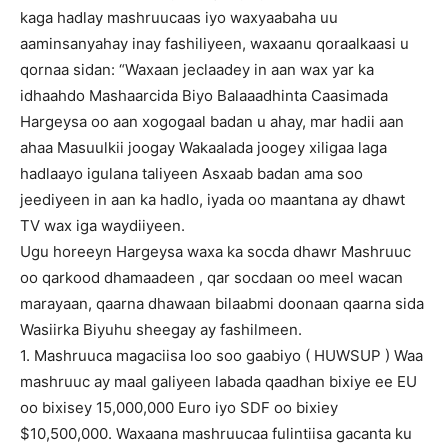
kaga hadlay mashruucaas iyo waxyaabaha uu
aaminsanyahay inay fashiliyeen, waxaanu qoraalkaasi u
qornaa sidan: “Waxaan jeclaadey in aan wax yar ka
idhaahdo Mashaarcida Biyo Balaaadhinta Caasimada
Hargeysa oo aan xogogaal badan u ahay, mar hadii aan
ahaa Masuulkii joogay Wakaalada joogey xiligaa laga
hadlaayo igulana taliyeen Asxaab badan ama soo
jeediyeen in aan ka hadlo, iyada oo maantana ay dhawt
TV wax iga waydiiyeen.
Ugu horeeyn Hargeysa waxa ka socda dhawr Mashruuc
oo qarkood dhamaadeen , qar socdaan oo meel wacan
marayaan, qaarna dhawaan bilaabmi doonaan qaarna sida
Wasiirka Biyuhu sheegay ay fashilmeen.
1. Mashruuca magaciisa loo soo gaabiyo ( HUWSUP ) Waa
mashruuc ay maal galiyeen labada qaadhan bixiye ee EU
oo bixisey 15,000,000 Euro iyo SDF oo bixiey
$10,500,000. Waxaana mashruucaa fulintiisa gacanta ku